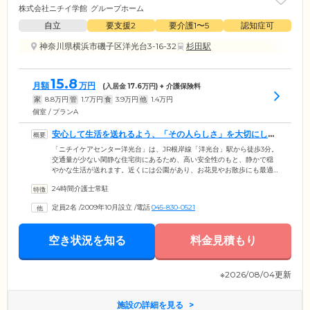
株式会社ニチイ学館
グループホーム
自立
要支援2
要介護1〜5
認知症可
神奈川県横浜市磯子区洋光台3-16-32
杉田駅
15.8
月額
万円
(入居金
17.6
万円) + 介護保険料
家
8.8
万円
管
1.7
万円
食
3.9
万円
他
1.4
万円
個室 / プランA
安心して生活を送れるよう、「その人らしさ」を大切にした
支援を行います
「ニチイケアセンター洋光台」は、JR根岸線「洋光台」駅から徒歩3分。
交通量が少ない閑静な住宅街にあるため、高い安全性のもと、静かで穏
やかな生活が送れます。近くには公園があり、お花見やお散歩にも最適
な環境です。当施設では、認知症を抱えるご入居者様が、安心してご自
24時間介護士常駐
宅と変わらない生活を送れるように、「その人らしさ」を大切にした支
援を行っています。いまお持ちの認知能力に応じて、炊事・掃除・洗濯
定員2名
/
2009年10月設立
/
電話
045-830-0521
など、それぞれが役割を担当。24時間介護スタッフのサポートを受けな
がら、9名の少人数で共同生活を送り、認知症の進行予防を目指していま
す。イキイキと笑い声が絶えないホームで、ご自身らしい毎日をお過ご
空き状況を知る
料金見積もり
しください。
※2026/08/04更新
施設の詳細を見る