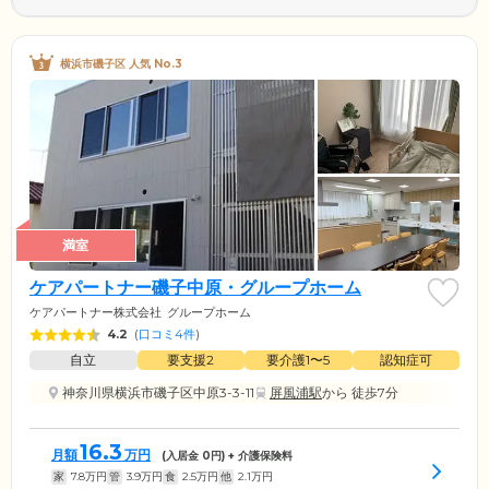
横浜市磯子区 人気 No.3
満室
ケアパートナー磯子中原・グループホーム
ケアパートナー株式会社
グループホーム
4.2
(
口コミ4件
)
自立
要支援2
要介護1〜5
認知症可
神奈川県横浜市磯子区中原3-3-11
屏風浦駅
から 徒歩7分
16.3
月額
万円
(入居金
0
円) + 介護保険料
家
7.8
万円
管
3.9
万円
食
2.5
万円
他
2.1
万円