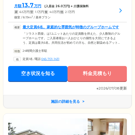
13.7
月額
万円
(入居金
26.0
万円) + 介護保険料
家
6.5
万円
管
1.1
万円
食
4.0
万円
他
2.1
万円
2
個室 / 8.19m
/ 基本プラン
最大定員6名。家庭的な雰囲気が特徴のグループホームです
「ソラスト西柴」は1ユニットあたりの定員数を抑えた、少人数制のグル
ープホームです。ご入居者様お一人おひとりの個性を大切にできるよ
う、定員は最大6名。共同生活が初めての方も、自然と馴染めるアットホ
ームな雰囲気が特徴です。全室個室の居室は、すべて介護に適したお部
24時間介護士常駐
屋をご用意しておりますので、ご自身のペースで安心して暮らせます。
また、プライバシーに配慮した環境になっており、「自宅と同じように
定員1名
/
電話
045-701-1431
安心して暮らせる」「ほかの方の目を気にする心配がない」というお声
をいただいております。ぜひお気軽にお問い合わせください。
空き状況を知る
料金見積もり
※2026/07/08更新
施設の詳細を見る