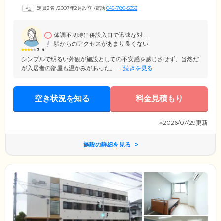
ます。各部屋にはナースコールもあり、緊急時に便利です。敷地内には
定員2名
/
2007年2月設立
/
電話
045-780-5353
クリニックを併設し、複数科目に対応。居宅療養指導を受けていただく
ことも可能ですので、お気軽にご相談ください。
体調不良時に併設入口で迅速な対...
駅からのアクセスがあまり良くない
3.4
シンプルで明るい外観が施設としての不安感を感じさせず、当然だ
が入居者の部屋も温かみがあった。 ...
続きを見る
空き状況を知る
料金見積もり
※2026/07/29更新
施設の詳細を見る