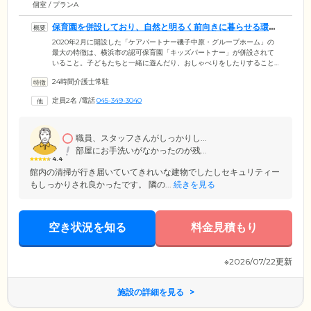
個室 / プランA
保育園を併設しており、自然と明るく前向きに暮らせる環境
です
2020年2月に開設した「ケアパートナー磯子中原・グループホーム」の
最大の特徴は、横浜市の認可保育園「キッズパートナー」が併設されて
いること。子どもたちと一緒に遊んだり、おしゃべりをしたりすること
で、日中の活動量向上につながることはもちろん、脳の活性化も期待で
24時間介護士常駐
きます。また園児たちとのコミュニケーションは他者との自然な関わり
を生むとともに、ご入居者様の明るく前向きな日々を促進する、大切な
定員2名
/
電話
045-349-3040
機会にもなっています。このように、ホーム入居後も地域社会とも関わ
りをもち続けながら、ご入居者様お一人おひとりが「自分らしく」暮ら
せる環境づくりに注力しています。
職員、スタッフさんがしっかりし...
部屋にお手洗いがなかったのが残...
4.4
館内の清掃が行き届いていてきれいな建物でしたしセキュリティー
もしっかりされ良かったです。 隣の...
続きを見る
空き状況を知る
料金見積もり
※2026/07/22更新
施設の詳細を見る