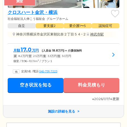
満室
クロスハート金沢・横浜
社会福祉法人伸こう福祉会
グループホーム
自立
要支援2
要介護1〜5
認知症可
神奈川県横浜市金沢区東朝比奈２丁目５４−２
神武寺駅
17.0
月額
万円
(入居金
18.8
万円) + 介護保険料
家
8.2
万円
管
2.5
万円
食
3.3
万円
他
3.0
万円
2
個室 / 9.96~10.11m
/ プラン１
定員3名
/
電話
045-791-7223
空き状況を知る
料金見積もり
※2026/07/14更新
施設の詳細を見る