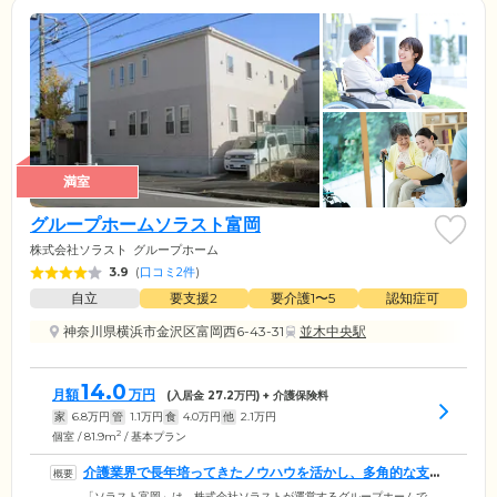
満室
グループホームソラスト富岡
株式会社ソラスト
グループホーム
3.9
(
口コミ2件
)
自立
要支援2
要介護1〜5
認知症可
神奈川県横浜市金沢区富岡西6-43-31
並木中央駅
14.0
月額
万円
(入居金
27.2
万円) + 介護保険料
家
6.8
万円
管
1.1
万円
食
4.0
万円
他
2.1
万円
2
個室 / 81.9m
/ 基本プラン
介護業界で長年培ってきたノウハウを活かし、多角的な支援
を行っています
「ソラスト富岡」は、株式会社ソラストが運営するグループホームで