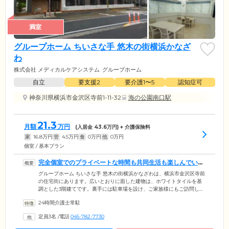
満室
グループホーム ちいさな手 悠木の街横浜かなざ
わ
株式会社 メディカルケアシステム
グループホーム
自立
要支援2
要介護1〜5
認知症可
神奈川県横浜市金沢区寺前1-11-32
海の公園南口駅
21.3
月額
万円
(入居金
43.6
万円) + 介護保険料
家
16.8
万円
管
4.5
万円
食
0
万円
他
0
万円
個室 / 基本プラン
完全個室でのプライベートな時間も共同生活も楽しんでいた
だけます
グループホーム ちいさな手 悠木の街横浜かなざわは、横浜市金沢区寺前
の住宅街にあります。広いとおりに面した建物は、ホワイトタイルを基
調とした3階建てです。裏手には駐車場を設け、ご家族様にもご訪問しや
すくなっています。京浜急行「金沢文庫」駅からも近いため、公共交通
24時間介護士常駐
機関でのご来訪にも便利です。ご入居者様の定員を少なめに設定したホ
ームでは、家庭的な雰囲気を感じていただけます。居室は完全個室で、
定員3名
/
電話
045-782-7730
備え付けの介護ベッドや収納、エアコンがあってもゆったり快適にお過
ごしいただける広さです。プライベートな時間も大切にしながら、共同