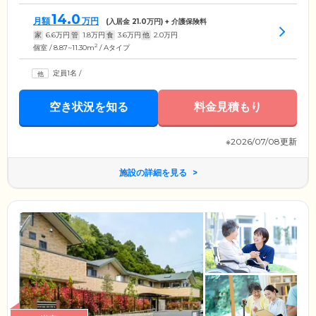
14.0
月額
万円
(入居金
21.0
万円) + 介護保険料
家
6.6
万円
管
1.8
万円
食
3.6
万円
他
2.0
万円
2
個室 / 8.87~11.30m
/ Aタイプ
定員1名
/
空き状況を知る
料金見積もり
※2026/07/08更新
施設の詳細を見る