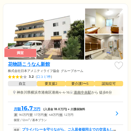
満室
花物語こうなん新館
株式会社日本アメニティライフ協会
グループホーム
3.2
(
口コミ1件
)
自立
要支援2
要介護1〜5
認知症可
神奈川県横浜市港南区港南4-4-16
港南中央駅
から 徒歩8分
16.7
月額
万円
(入居金
18.0
万円) + 介護保険料
家
9.0
万円
管
1.7
万円
食
4.8
万円
他
1.2
万円
2
個室 / 12m
/ 基本プラン
プライバシーを守りながら、ご入居者様同士での交流もしや