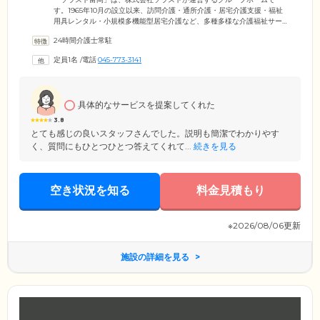
す。1965年10月の設立以来、訪問介護・通所介護・居宅介護支援・福祉
用具レンタル・小規模多機能型居宅介護など、多種多様な介護福祉サー
ビスを展開。「自立支援とトータルケア」を介護方針にかかげ、長年培
24時間介護士常駐
ってきたノウハウを活かした総合的なケアサービスをご提供していま
す。経験豊富なケアスタッフは、常にご入居者様の視点で物事をとら
定員1名
/
電話
045-773-3141
え、みなさまの心に寄り添った支援に注力。また、清潔感あふれる身だ
しなみや、明るい笑顔といった接遇面での心掛けも大切にしています。
具体的なサービスを提案してくれた
3.8
とても感じの良いスタッフさんでした。説明も簡潔でわかりやす
く、質問にもひとつひとつ答えてくれて...
続きを見る
空き状況を知る
料金見積もり
※2026/08/06更新
施設の詳細を見る