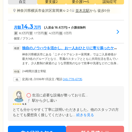
自立
要支援2
要介護1〜5
認知症可
神奈川県横浜市金沢区富岡東4-2-1
並木北駅
から 徒歩9分
14.3
月額
万円
(入居金
16.6
万円) + 介護保険料
家
8.3
万円
管
1.7
万円
食
4.3
万円
他
0
万円
個室 / プランA
独自のノウハウを活かし、お一人おひとりに寄り添ったケア
をご提供します
神奈川県横浜市にある「ニチイケアセンター富岡東」ではご入居者様が
最大9名のグループとなり、専属のスタッフとともに共同生活を営んでい
ます。少人数制の家庭のような雰囲気のなかで炊事や洗濯などのご自身
でできる家事を行うことで、認知症の進行緩和を目指しています。ま
24時間介護士常駐
た、当ホームの母体である「ニチイグループ」は地域に密着した介護サ
ービスを全国1400か所以上の事業所で展開。これまでに15万人以上の
定員2名
/
2006年1月設立
/
電話
045-778-6795
方々に、長年のノウハウを活かし、きめの細かい認知症ケアをご提供し
ています。独自のカリキュラムを受講した経験豊富なスタッフが、安心
であたたかい生活をお届けいたします。
生活に必要な設備が整っており広...
駅から少し遠い
4.6
とても分かりやすく丁寧に説明いただきました。他のスタッフの方
もとても愛想良く接してくださいまし...
続きを見る