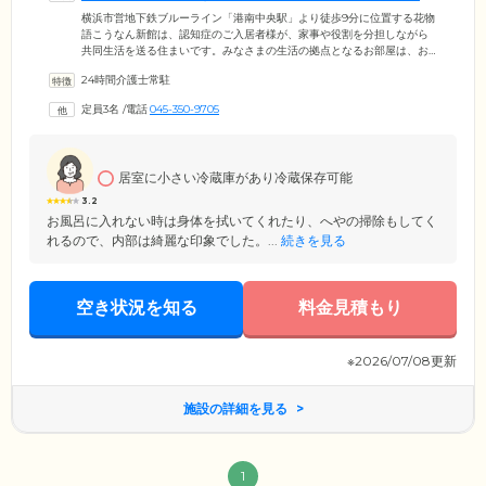
すい環境です
横浜市営地下鉄ブルーライン「港南中央駅」より徒歩9分に位置する花物
語こうなん新館は、認知症のご入居者様が、家事や役割を分担しながら
共同生活を送る住まいです。みなさまの生活の拠点となるお部屋は、お
ひとりでゆっくりとくつろげる、個室をご用意。個室ではプライバシー
24時間介護士常駐
が守られた生活を満喫し、共用スペースの食堂兼リビングでは、ご入居
者様同士の交流をお楽しみください。「花物語」の「花」とは、ここで
定員3名
/
電話
045-350-9705
暮らすみなさまのことを指します。お一人おひとりが主人公となって快
適な毎日を送れるよう支援しますので、ご入居にあたって心配なこと・
ご相談したいことがございましたら、お気軽にお申し付けください。
居室に小さい冷蔵庫があり冷蔵保存可能
3.2
お風呂に入れない時は身体を拭いてくれたり、へやの掃除もしてく
れるので、内部は綺麗な印象でした。...
続きを見る
空き状況を知る
料金見積もり
※2026/07/08更新
施設の詳細を見る
1