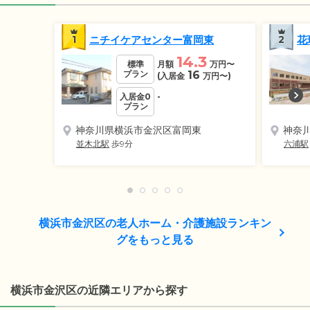
1
ニチイケアセンター富岡東
2
花
14.3
標準
月額
万円
〜
プラン
16
(入居金
万円
〜)
入居金0
-
プラン
神奈川県横浜市金沢区富岡東
神奈
並木北駅
歩9分
六浦駅
横浜市金沢区の老人ホーム・介護施設ランキン
グをもっと見る
横浜市金沢区の近隣エリアから探す