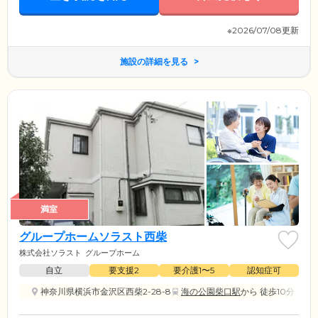
※2026/07/08更新
施設の詳細を見る
満室
グループホームソラスト西柴
株式会社ソラスト
グループホーム
自立
要支援2
要介護1〜5
認知症可
神奈川県横浜市金沢区西柴2-28-8
海の公園柴口駅
から 徒歩10分