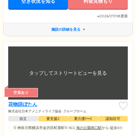
空き状況を知る
料金見積もり
※2026/07/08更新
施設の詳細を見る
空室あり
花物語ぼたん
株式会社日本アメニティライフ協会
グループホーム
自立
要支援2
要介護1〜5
認知症可
神奈川県横浜市金沢区町屋町11-16
海の公園南口駅
から 徒歩6分