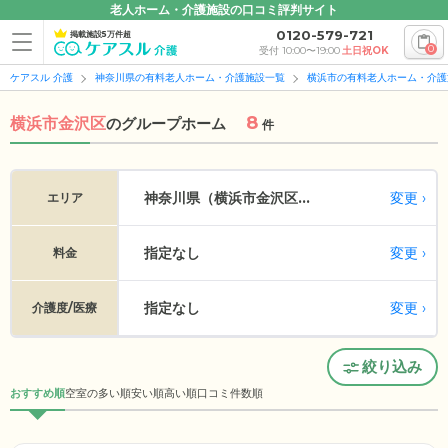
老人ホーム・介護施設の口コミ評判サイト
0120-579-721
掲載施設5万件超
0
受付 10:00〜19:00
土日祝OK
ケアスル 介護
神奈川県の有料老人ホーム・介護施設一覧
横浜市の有料老人ホーム・介護
8
横浜市金沢区
の
グループホーム
件
変更
神奈川県（横浜市金沢区...
エリア
指定なし
変更
料金
指定なし
変更
介護度/医療
絞り込み
おすすめ順
空室の多い順
安い順
高い順
口コミ件数順