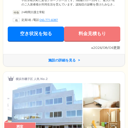
子区氷取沢町にあるグループホームです。3階建のホーム内で、最大27名
のご入居者様が共同生活を営んでいます。認知症の診断を受けたみなさ
まが心穏やかな日々をお過ごしいただけるよう、当ホームでは「ユニッ
24時間介護士常駐
トケア」を導入。ご入居者様お一人おひとりを大切に「尊厳のある個別
ケア」を実現するため、1フロア最大9名までの少人数グループにて生活
定員3名
/
電話
045-771-6087
しています。認知症ケアに精通したケアスタッフは、フロア担当制で配
置。馴染みの関係づくりを大切に、日常生活をきめ細やかにサポートし
ています。
空き状況を知る
料金見積もり
※2026/08/06更新
施設の詳細を見る
横浜市磯子区 人気 No.2
満室