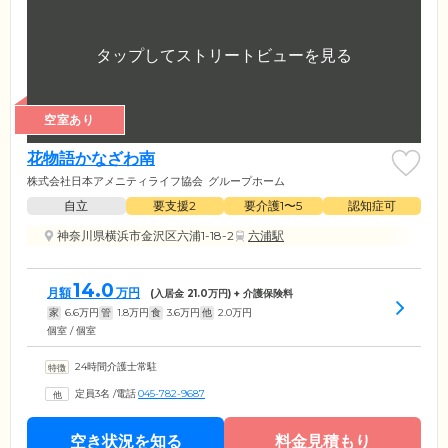
空室あり
花物語かなざわ南
株式会社日本アメニティライフ協会
グループホーム
自立
要支援2
要介護1〜5
認知症可
神奈川県横浜市金沢区六浦1-18-2
六浦駅
14.0
月額
万円
(入居金
21.0
万円) + 介護保険料
家
6.6
万円
管
1.8
万円
食
3.6
万円
他
2.0
万円
個室 / 個室
24時間介護士常駐
定員3名
/
電話
045-782-9687
空き状況を知る
料金見積もり