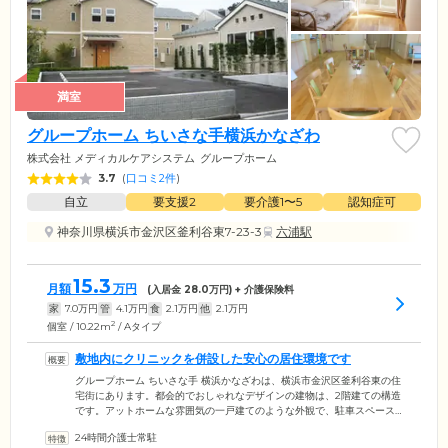
満室
グループホーム ちいさな手横浜かなざわ
株式会社 メディカルケアシステム
グループホーム
3.7
(
口コミ2件
)
自立
要支援2
要介護1〜5
認知症可
神奈川県横浜市金沢区釜利谷東7-23-3
六浦駅
15.3
月額
万円
(入居金
28.0
万円) + 介護保険料
家
7.0
万円
管
4.1
万円
食
2.1
万円
他
2.1
万円
2
個室 / 10.22m
/ Aタイプ
敷地内にクリニックを併設した安心の居住環境です
グループホーム ちいさな手 横浜かなざわは、横浜市金沢区釜利谷東の住
宅街にあります。都会的でおしゃれなデザインの建物は、2階建ての構造
です。アットホームな雰囲気の一戸建てのような外観で、駐車スペース
も設けています。ご入居者様の居室は完全個室で、ベランダを設置。大
24時間介護士常駐
きな掃き出し窓から自然光が入り、気持ちのよい1日を過ごしていただけ