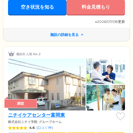
生活を楽しんでいただける場としてご活用ください。
空き状況を知る
料金見積もり
※2026/07/08更新
施設の詳細を見る
横浜市 人気 No.2
満室
ニチイケアセンター富岡東
株式会社ニチイ学館
グループホーム
4.6
(
口コミ1件
)