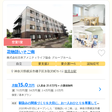
空室1室
花物語いそご南
株式会社日本アメニティライフ協会
グループホーム
自立
要支援2
要介護1〜5
認知症可
神奈川県横浜市磯子区氷取沢町15-1
能見台駅
15.0
月額
万円
(入居金
21.0
万円) + 介護保険料
家
7.0
万円
管
3.6
万円
食
2.4
万円
他
2.0
万円
個室 / 基本プラン
馴染みの関係づくりを大切に、お一人おひとりを尊重してい
ます
2020年4月1日にオープンした「花物語いそご南」は、神奈川県横浜市磯