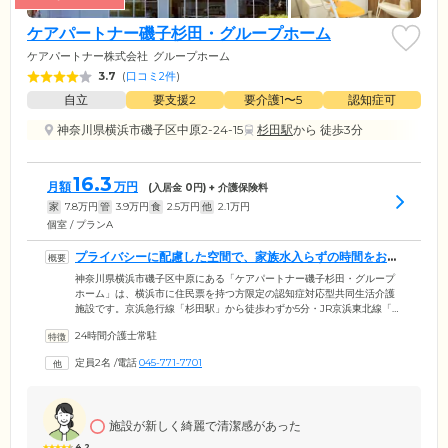
ケアパートナー磯子杉田・グループホーム
ケアパートナー株式会社
グループホーム
3.7
(
口コミ2件
)
自立
要支援2
要介護1〜5
認知症可
神奈川県横浜市磯子区中原2-24-15
杉田駅
から 徒歩3分
16.3
月額
万円
(入居金
0
円) + 介護保険料
家
7.8
万円
管
3.9
万円
食
2.5
万円
他
2.1
万円
個室 / プランA
プライバシーに配慮した空間で、家族水入らずの時間をお過
ごしいただけます
神奈川県横浜市磯子区中原にある「ケアパートナー磯子杉田・グループ
ホーム」は、横浜市に住民票を持つ方限定の認知症対応型共同生活介護
施設です。京浜急行線「杉田駅」から徒歩わずか5分・JR京浜東北線「新
杉田駅」より徒歩10分という好立地は、ご来訪されるご家族様やご友人
24時間介護士常駐
様から喜ばれているポイントのひとつ。多くのご入居者様がご家族様と
のご面会を楽しみにされているので、ぜひお気軽にお立ち寄りくださ
定員2名
/
電話
045-771-7701
い。またご入居者様のお部屋は全室個室でご用意しているため、ご来訪
の際にはほかの方の目を気にすることなく、家族水入らずの時間をお過
ごしいただけます。
施設が新しく綺麗で清潔感があった
4.2