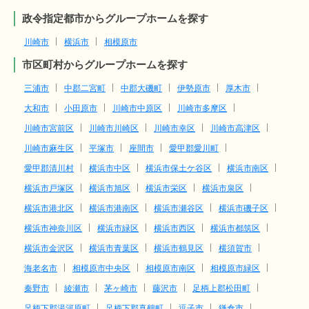
政令指定都市からグループホームを探す
川崎市
横浜市
相模原市
市区町村からグループホームを探す
三浦市
中郡二宮町
中郡大磯町
伊勢原市
厚木市
大和市
小田原市
川崎市中原区
川崎市多摩区
川崎市宮前区
川崎市川崎区
川崎市幸区
川崎市高津区
川崎市麻生区
平塚市
座間市
愛甲郡愛川町
愛甲郡清川村
横浜市中区
横浜市保土ケ谷区
横浜市南区
横浜市戸塚区
横浜市旭区
横浜市栄区
横浜市泉区
横浜市港北区
横浜市港南区
横浜市瀬谷区
横浜市磯子区
横浜市神奈川区
横浜市緑区
横浜市西区
横浜市都筑区
横浜市金沢区
横浜市青葉区
横浜市鶴見区
横須賀市
海老名市
相模原市中央区
相模原市南区
相模原市緑区
秦野市
綾瀬市
茅ヶ崎市
藤沢市
足柄上郡松田町
足柄下郡湯河原町
足柄下郡真鶴町
逗子市
鎌倉市