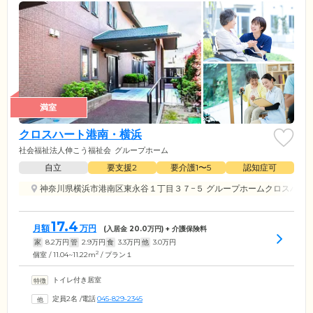
満室
クロスハート港南・横浜
社会福祉法人伸こう福祉会
グループホーム
自立
要支援2
要介護1〜5
認知症可
神奈川県横浜市港南区東永谷１丁目３７−５ グループホームクロスハート
17.4
月額
万円
(入居金
20.0
万円) + 介護保険料
家
8.2
万円
管
2.9
万円
食
3.3
万円
他
3.0
万円
2
個室 / 11.04~11.22m
/ プラン１
トイレ付き居室
定員2名
/
電話
045-829-2345