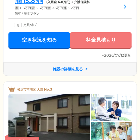
15.8
月額
万円
(入居金
6.8
万円) + 介護保険料
家
6.8
万円
管
2.3
万円
食
4.5
万円
他
2.2
万円
個室 / 基本プラン
定員3名
/
空き状況を知る
料金見積もり
※2026/07/12更新
施設の詳細を見る
横浜市港南区 人気 No.3