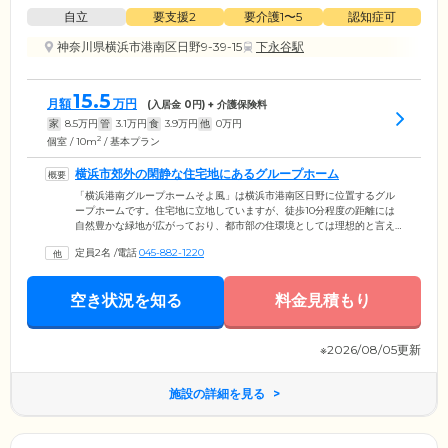
自立
要支援2
要介護1〜5
認知症可
神奈川県横浜市港南区日野9-39-15
下永谷駅
15.5
月額
万円
(入居金
0
円) + 介護保険料
家
8.5
万円
管
3.1
万円
食
3.9
万円
他
0
万円
2
個室 / 10m
/ 基本プラン
横浜市郊外の閑静な住宅地にあるグループホーム
「横浜港南グループホームそよ風」は横浜市港南区日野に位置するグル
ープホームです。住宅地に立地していますが、徒歩10分程度の距離には
自然豊かな緑地が広がっており、都市部の住環境としては理想的と言え
るでしょう。18室用意されている居室はすべて個室で、プライバシーが
定員2名
/
電話
045-882-1220
確保されています。総合病院の「港南台病院」と連携しており、さまざ
まな症状の診察が受けられるので、健康面の不安を抱える方も安心。日
常生活では家事を分担していただきながら自立心を維持することがで
空き状況を知る
料金見積もり
き、介護職員が24時間体制でご入居者様をサポートいたします。
※2026/08/05更新
施設の詳細を見る