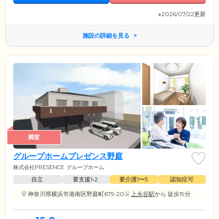
※2026/07/22更新
施設の詳細を見る
満室
グループホームプレゼンス野庭
株式会社PRESENCE
グループホーム
自立
要支援1•2
要介護1〜5
認知症可
神奈川県横浜市港南区野庭町675-20
上永谷駅
から 徒歩19分