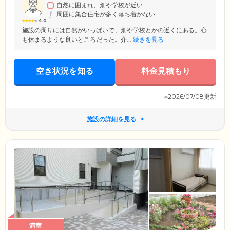
お任せください。
自然に囲まれ、畑や学校が近い
周囲に集合住宅が多く落ち着かない
4.0
施設の周りには自然がいっぱいで、畑や学校とかの近くにある。心
も休まるような良いところだった。介...
続きを見る
空き状況を知る
料金見積もり
※2026/07/08更新
施設の詳細を見る
満室