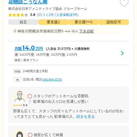
花物語こうなん南
株式会社日本アメニティライフ協会
グループホーム
3.8
(
口コミ2件
/
入居体験談1件
)
自立
要支援2
要介護1〜5
認知症可
神奈川県横浜市港南区日野9-44-16
下永谷駅
14.0
月額
万円
(入居金
21.0
万円) + 介護保険料
家
6.6
万円
管
1.8
万円
食
3.6
万円
他
2.0
万円
個室 / 基本プラン
24時間介護士常駐
定員2名
/
電話
045-841-0710
スタッフがアットホームな雰囲気
駐車場の出入り口が見通しが悪い
3.6
部屋も広くて、スタッフの方々もアットホームにしているのが伝わ
ってきてとても良かった 駐車場の入...
続きを見る
個室が広くて綺麗