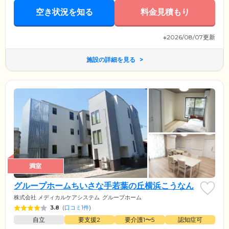
空き状況を知る
料金見積もり
※2026/08/07更新
施設の詳細を見る
満室
グループホームちいさな手若葉の丘横浜こうなん
株式会社 メディカルケアシステム
グループホーム
3.8
(
口コミ1件
)
自立
要支援2
要介護1〜5
認知症可