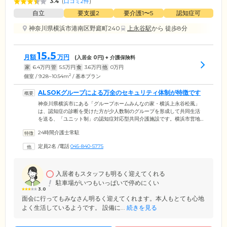
3.4
(
口コミ2件
)
自立
要支援2
要介護1〜5
認知症可
神奈川県横浜市港南区野庭町240
上永谷駅
から 徒歩8分
15.5
月額
万円
(入居金
0
円) + 介護保険料
家
6.4
万円
管
5.5
万円
食
3.6
万円
他
0
万円
2
個室 / 9.28~10.54m
/ 基本プラン
ALSOKグループによる万全のセキュリティ体制が特徴です
神奈川県横浜市にある「グループホームみんなの家・横浜上永谷松風」
は、認知症の診断を受けた方が少人数制のグループを形成して共同生活
を送る、「ユニット制」の認知症対応型共同介護施設です。横浜市営地
下鉄ブルーライン「上永谷」駅から徒歩13分の場所にあり、施設の目の
24時間介護士常駐
前には桜の木がある自然に囲まれた環境。春にはご入居のみなさまでお
庭に出て、お花見を楽しんでいます。当ホームは警備事業で知られる
定員2名
/
電話
045-840-5775
「ALSOK」グループが運営。防犯カメラを設置し、なにかあった際には
ガードマンが駆け付けてご対応。警備ノウハウを生かした万全のセキュ
リティ体制を整えていますので、安心して生活していただけます。
入居者もスタッフも明るく迎えてくれる
駐車場がいつもいっぱいで停めにくい
3.0
面会に行ってもみなさん明るく迎えてくれます。本人もとても心地
よく生活しているようです。 設備に...
続きを見る