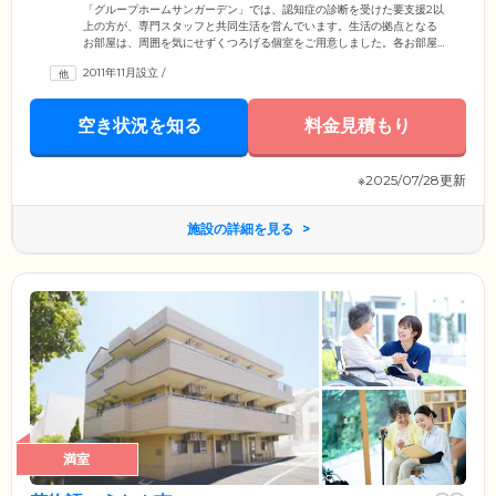
さい
「グループホームサンガーデン」では、認知症の診断を受けた要支援2以
上の方が、専門スタッフと共同生活を営んでいます。生活の拠点となる
お部屋は、周囲を気にせずくつろげる個室をご用意しました。各お部屋
にはエアコン、クローゼットを備えています。お食事は朝昼夕の1日3食
2011年11月設立
/
に加えて、おやつもご提供。ほかのご入居者様とコミュニケーションを
楽しみながら食べることで、食欲増進効果も期待できます。当ホームで
は、ご入居のみなさまを家族として受け入れ、ご家庭に近い雰囲気のな
空き状況を知る
料金見積もり
かで、笑顔が絶えない毎日を送っていただけるようサポートしてまいり
ます。どうぞ第二の我が家として、リラックスしてお過ごしください。
※2025/07/28更新
施設の詳細を見る
満室