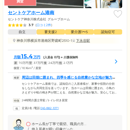
満室
セントケアホーム港南
セントケア神奈川株式会社
グループホーム
3.7
(
口コミ2件
)
自立
要支援2
要介護1〜5
認知症可
神奈川県横浜市港南区野庭町2510-1
下永谷駅
15.4
月額
万円
(入居金
0
円) + 介護保険料
家
7.0
万円
管
3.7
万円
食
2.6
万円
他
2.1
万円
2
個室 / 10.16m
/ 居室
周辺は田畑に囲まれ、四季を感じる自然豊かな立地が魅力で
す
セントケアホーム港南では、認知症のご入居者様が、家事や役割の分担
をしながら共同生活を送っています。当ホームは田畑に囲まれ、小鳥の
さえずりや蛙の鳴き声が聞こえる、自然豊かな立地が魅力。安心してお
過ごしいただくため、ホーム内は全館バリアフリー設計となっていま
24時間介護士常駐
/
トイレ付き居室
す。みなさまの生活の拠点となるお部屋は、全室個室をご用意。お食事
はこだわりの食材、調味料を使ったメニューを1日3食ご提供します。専
定員2名
/
電話
045-882-1071
属のキッチンスタッフが腕を振るったお料理を、どうぞお楽しみくださ
い。浴室には暖房を完備しているほか、介護用チェアや滑り止めマット
を設置。安全かつ快適に清潔を保っていただけます。
ホーム長が丁寧で親切、職員の方...
他入居者が暗い印象だった。