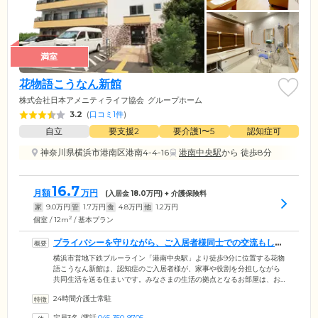
満室
花物語こうなん新館
株式会社日本アメニティライフ協会
グループホーム
3.2
(
口コミ1件
)
自立
要支援2
要介護1〜5
認知症可
神奈川県横浜市港南区港南4-4-16
港南中央駅
から 徒歩8分
16.7
月額
万円
(入居金
18.0
万円) + 介護保険料
家
9.0
万円
管
1.7
万円
食
4.8
万円
他
1.2
万円
2
個室 / 12m
/ 基本プラン
プライバシーを守りながら、ご入居者様同士での交流もしや
すい環境です
横浜市営地下鉄ブルーライン「港南中央駅」より徒歩9分に位置する花物
語こうなん新館は、認知症のご入居者様が、家事や役割を分担しながら
共同生活を送る住まいです。みなさまの生活の拠点となるお部屋は、お
ひとりでゆっくりとくつろげる、個室をご用意。個室ではプライバシー
24時間介護士常駐
が守られた生活を満喫し、共用スペースの食堂兼リビングでは、ご入居
者様同士の交流をお楽しみください。「花物語」の「花」とは、ここで
定員3名
/
電話
045-350-9705