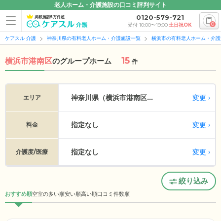
老人ホーム・介護施設の口コミ評判サイト
0120-579-721
掲載施設5万件超
0
受付 10:00〜19:00
土日祝OK
ケアスル 介護
神奈川県の有料老人ホーム・介護施設一覧
横浜市の有料老人ホーム・介護
15
横浜市港南区
の
グループホーム
件
変更
神奈川県（横浜市港南区...
エリア
指定なし
変更
料金
指定なし
変更
介護度/医療
絞り込み
おすすめ順
空室の多い順
安い順
高い順
口コミ件数順