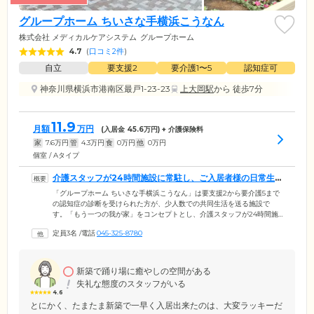
グループホーム ちいさな手横浜こうなん
株式会社 メディカルケアシステム
グループホーム
4.7
(
口コミ2件
)
自立
要支援2
要介護1〜5
認知症可
神奈川県横浜市港南区最戸1-23-23
上大岡駅
から 徒歩7分
11.9
月額
万円
(入居金
45.6
万円) + 介護保険料
家
7.6
万円
管
4.3
万円
食
0
万円
他
0
万円
個室 / Aタイプ
介護スタッフが24時間施設に常駐し、ご入居者様の日常生
活を支援します
「グループホーム ちいさな手横浜こうなん」は要支援2から要介護5まで
の認知症の診断を受けられた方が、少人数での共同生活を送る施設で
す。「もう一つの我が家」をコンセプトとし、介護スタッフが24時間施
設に常駐。家庭的な雰囲気の中で入浴・排せつ・食事といった日常生活
定員3名
/
電話
045-325-8780
上の支援を、ご入居者様にご提供します。また、医療機関と24時間の連
携体制を整えているため、医療サポート面でも安心です。定期的な訪問
診療を実施し身体的・精神的な苦痛や苦悩をできるだけ緩和し、充実し
た生活を送れるようサポートします。さらに薬局とも協力体制をとって
新築で踊り場に癒やしの空間がある
おり、日常生活上の薬剤指導が可能です。
失礼な態度のスタッフがいる
4.6
とにかく、たまたま新築で一早く入居出来たのは、大変ラッキーだ