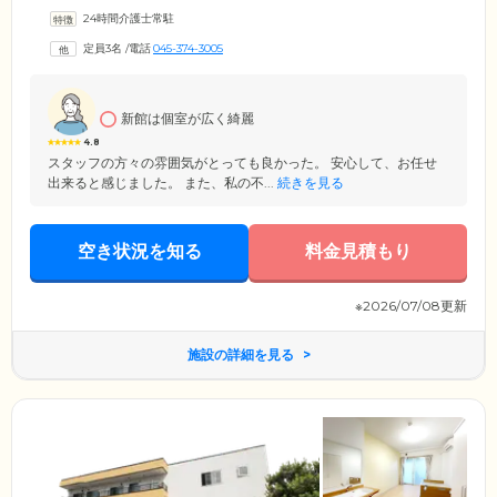
部屋は、プライバシーに配慮した個室をご用意。周囲を気にせず、ご自
24時間介護士常駐
宅のようにおくつろぎいただくことが可能です。お部屋を一歩出ると、
共有スペースであるリビング兼食堂がございます。お食事の時間以外
定員3名
/
電話
045-374-3005
も、趣味やご入居者様同士でのおしゃべりなど、思いおもいの時間をお
過ごしください。当ホームでは、ご入居者様を新しい家族の一員として
お迎えし、笑顔でお過ごしいただけるお手伝いをしてまいります。
新館は個室が広く綺麗
4.8
スタッフの方々の雰囲気がとっても良かった。 安心して、お任せ
出来ると感じました。 また、私の不...
続きを見る
空き状況を知る
料金見積もり
※2026/07/08更新
施設の詳細を見る