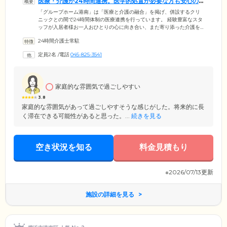
医療・介護が24時間連携。医学的処置が必要な方も安心の
住まいです
「グループホーム港南」は「医療と介護の融合」を掲げ、併設するクリ
ニックとの間で24時間体制の医療連携を行っています。 経験豊富なスタ
ッフが入居者様お一人おひとりの心に向き合い、また寄り添った介護を
ご提供するだけではなく、医師、看護師の定期訪問による日頃の健康管
24時間介護士常駐
理に加え、その時々の状態に応じた適切な医療ケアを行います。 緊急時
の対応はもちろんのこと、様々な医学的処置が必要な入居者様にも対応
定員2名
/
電話
045-825-3541
させて頂くことが可能です。ターミナルケアにも対応しており、入居者
様が住み慣れた場所で、最後まで心穏やかに過ごして頂ける様、支援致
します。
家庭的な雰囲気で過ごしやすい
3.8
家庭的な雰囲気があって過ごしやすそうな感じがした。将来的に長
く滞在できる可能性があると思った。...
続きを見る
空き状況を知る
料金見積もり
※2026/07/13更新
施設の詳細を見る