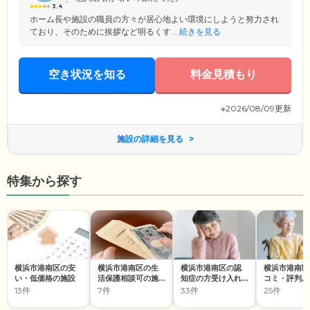
3.4
ホーム長や施設の職員の方々が居心地よい環境にしようと努力され
ており、そのために挨拶など明るくす...
続きを見る
空き状況を知る
料金見積もり
※2026/08/09更新
施設の詳細を見る
特集から探す
横浜市港南区の安
横浜市港南区の生
横浜市港南区の認
横浜市港南区
い・低価格の施設
活保護相談可の施
知症の方受け入れ
コミ・評判あ
設
の施設
施設
13件
7件
33件
25件