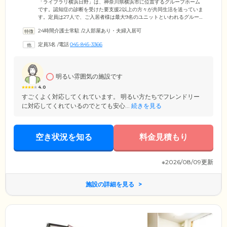
「ライブラリ横浜日野」は、神奈川県横浜市に位置するグループホーム
です。認知症の診断を受けた要支援2以上の方々が共同生活を送っていま
す。定員は27人で、ご入居者様は最大9名のユニットといわれるグループ
を組んで、日常生活における家事を役割分担。お料理、掃除、洗濯など
24時間介護士常駐
/
2人部屋あり・夫婦入居可
を可能な限り、ご入居のみなさまにお手伝いいただいています。介護ス
タッフが24時間常駐しており、しっかりサポートいたしますので、どう
定員3名
/
電話
045-845-3366
ぞお任せください。また、当ホームでは、介護ロボットやリフトなど、
ご入居者様の心身にかかる負担を軽減できるように、積極的に介護機器
も積極的に導入。居室は完全個室をご用意しています。
明るい雰囲気の施設です
4.0
すごくよく対応してくれています。 明るい方たちでフレンドリー
に対応してくれているのでとても安心...
続きを見る
空き状況を知る
料金見積もり
※2026/08/09更新
施設の詳細を見る