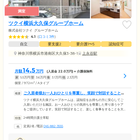
満室
ツクイ横浜大久保グループホーム
株式会社ツクイ
グループホーム
4.1
(
口コミ3件
)
自立
要支援2
要介護1〜5
認知症可
神奈川県横浜市港南区大久保3-38-1
上永谷駅
14.5
月額
万円
(入居金
22.0
万円) + 介護保険料
家
5.5
万円
管
3.6
万円
食
3.1
万円
他
2.3
万円
2
個室 / 9.72m
/ Aタイプ
ご入居者様お一人おひとりを尊重し、笑顔で対話することを
大切にしています
ツクイ横浜大久保グループホームは、認知症をお持ちの方に安心してご
入居いただける施設。お一人おひとりの気持ちを尊重した寄り添うケア
をご提供しています。笑顔で対話すること、楽しく食事をすることを大
切にしており、ゆったりとした時間をお過ごしいただけるアットホーム
24時間介護士常駐
な雰囲気が特徴です。認知症に対する深い理解や豊かな経験をもつ介護
スタッフが24時間体制で365日常駐し、きめ細やかにサポートいたしま
定員2名
/
電話
045-882-3555
す。医療体制も整えており、看護師が週に1度訪問して健康管理を行うほ
か、ご希望の方には協力医療機関の医師が月に2回往診いたします。緊急
時の迅速な連携体制も整えておりますので、安心して大切なご家族様を