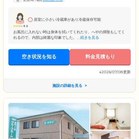
暮らすみなさまのことを指します。お一人おひとりが主人公となって快
適な毎日を送れるよう支援しますので、ご入居にあたって心配なこと・
ご相談したいことがございましたら、お気軽にお申し付けください。
居室に小さい冷蔵庫があり冷蔵保存可能
3.2
お風呂に入れない時は身体を拭いてくれたり、へやの掃除もしてく
れるので、内部は綺麗な印象でした。...
続きを見る
空き状況を知る
料金見積もり
※2026/07/08更新
施設の詳細を見る