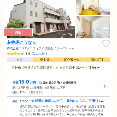
満室
花物語こうなん
株式会社日本アメニティライフ協会
グループホーム
3.9
(
口コミ2件
)
自立
要支援2
要介護1〜5
認知症可
神奈川県横浜市港南区港南4-4-19
港南中央駅
から 徒歩8分
15.0
月額
万円
(入居金
21.0
万円) + 介護保険料
家
7.6
万円
管
3.6
万円
食
1.8
万円
他
2.0
万円
2
個室 / 10.3m
/ 基本プラン
おひとりの時間も確保しながら、孤独にならない空間づくり
を行っています
横浜市営地下鉄ブルーライン「港南中央駅」より徒歩9分に位置する花物
語こうなんは、認知症の診断を受けたご入居者様が、家事や役割の分担
をしながら共同生活を送る住まいです。みなさまの生活の拠点となるお