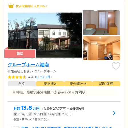
横浜市港南区 人気 No.1
満室
グループホーム港南
有限会社しおさい
グループホーム
4.4
(
口コミ2件
)
自立
要支援2
要介護1〜5
認知症可
神奈川県横浜市港南区下永谷4-2-31
舞岡駅
13.8
月額
万円
(入居金
27.7
万円) + 介護保険料
家
6.9
万円
管
3.6
万円
食
1.2
万円
他
2.1
万円
2
個室 / 11.58m
/ 基本プラン