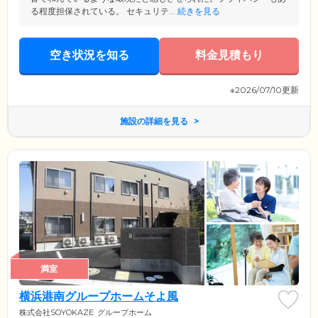
る程度担保されている。 セキュリテ...
続きを見る
空き状況を知る
料金見積もり
※2026/07/10更新
施設の詳細を見る
満室
横浜港南グループホームそよ風
株式会社SOYOKAZE
グループホーム