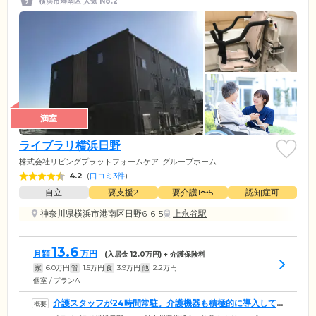
横浜市港南区 人気 No.2
満室
ライブラリ横浜日野
株式会社リビングプラットフォームケア
グループホーム
4.2
(
口コミ3件
)
自立
要支援2
要介護1〜5
認知症可
神奈川県横浜市港南区日野6-6-5
上永谷駅
13.6
月額
万円
(入居金
12.0
万円) + 介護保険料
家
6.0
万円
管
1.5
万円
食
3.9
万円
他
2.2
万円
個室 / プランA
介護スタッフが24時間常駐。介護機器も積極的に導入して
います