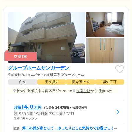
空室1室
グループホームサンガーデン
株式会社カスタムメディカル研究所
グループホーム
自立
要支援2
要介護1〜5
認知症可
神奈川県横浜市港南区日野9-44-16
港南台駅
から 徒歩16分
14.0
月額
万円
(入居金
26.8
万円) + 介護保険料
家
6.7
万円
管
1.6
万円
食
3.5
万円
他
2.2
万円
個室 / 基本プラン
第二の我が家として、ゆったりとした気持ちでお過ごしくだ