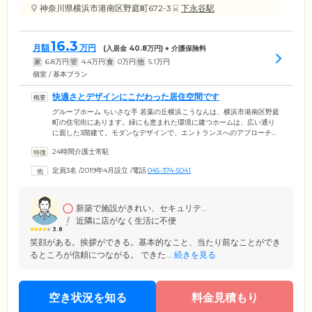
神奈川県横浜市港南区野庭町672-3
下永谷駅
16.3
月額
万円
(入居金
40.8
万円) + 介護保険料
家
6.8
万円
管
4.4
万円
食
0
万円
他
5.1
万円
個室 / 基本プラン
快適さとデザインにこだわった居住空間です
グループホーム ちいさな手 若葉の丘横浜こうなんは、横浜市港南区野庭
町の住宅街にあります。緑にも恵まれた環境に建つホームは、広い通り
に面した3階建て。モダンなデザインで、エントランスへのアプローチに
はおしゃれなモザイクタイルが敷かれています。防犯のため、内部の様
24時間介護士常駐
子は通りから見えにくい構造に工夫。駐車場を設け、ご家族様のご来訪
にはしっかり対応しています。明るい居室は完全個室で、介護用ベッ
定員3名
/
2019年4月設立
/
電話
045-374-5041
ド・エアコン・収納を完備。壁にしっくいを用いた、通気性のよいお部
屋です。共用の浴室やキッチンも機能的で清潔、アットホームで快適な
暮らしを実現していただけます。
新築で施設がきれい、セキュリテ...
近隣に店がなく生活に不便
3.8
笑顔がある。挨拶ができる。基本的なこと、当たり前なことができ
るところが信頼につながる。 できた...
続きを見る
空き状況を知る
料金見積もり