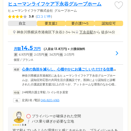
ヒューマンライフケア下永谷グループホーム
ヒューマンライフケア株式会社
グループホーム
3.8
(
口コミ1件
)
自立
要支援2
要介護1〜5
認知症可
神奈川県横浜市港南区下永谷2-34-14
下永谷駅
から 徒歩14分
14.5
月額
万円
(入居金
13.8
万円) + 介護保険料
家
6.9
万円
管
2.0
万円
食
3.6
万円
他
2.0
万円
個室 / プランA
心身の負担を減らし、心穏やかにお過ごしいただける住環境
です
神奈川県横浜市港南区にあるヒューマンライフケア下永谷グループホー
ムは、認知症対応型の共同生活介護施設です。医師により認知症と診断
された介護認定要支援2以上の方々が、アットホームな環境のなか心穏や
かに暮らしています。ケアスタッフは、認知症ケア専門の知識と技術で
24時間介護士常駐
/
トイレ付き居室
ご入居者様お一人おひとりの日常生活をサポート。また、足腰に不安が
ある方や車いすをご使用中の方でも安全に暮らせるよう、全館バリアフ
定員2名
/
電話
045-820-4165
リー構造の快適な居住環境をご用意しています。お体の負担を減らし、
ゆっくりとおくつろぎいただけるよう、介護用の浴槽やトイレも完備し
ています。
プライバシーが確保された空間
バス乗り継ぎが必要な立地
3.8
皆で和んでいるような環境だと感じさせられた。プライバシーもあ