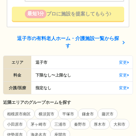
最短1分
プロに施設を提案してもらう
逗子市の有料老人ホーム・介護施設一覧から探
す
エリア
逗子市
変更
料金
下限なし〜上限なし
変更
介護/医療
指定なし
変更
近隣エリアのグループホームを探す
相模原市南区
横須賀市
平塚市
鎌倉市
藤沢市
小田原市
茅ヶ崎市
三浦市
秦野市
厚木市
大和市
伊勢原市
海老名市
座間市