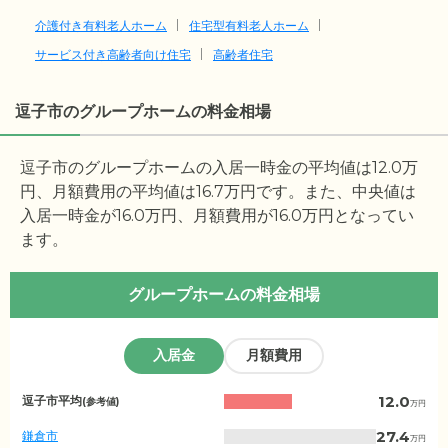
介護付き有料老人ホーム
住宅型有料老人ホーム
サービス付き高齢者向け住宅
高齢者住宅
逗子市のグループホームの料金相場
逗子市のグループホームの入居一時金の平均値は
12.0
万
円、月額費用の平均値は
16.7
万円です。また、中央値は
入居一時金が
16.0
万円、月額費用が
16.0
万円となってい
ます。
グループホームの料金相場
入居金
月額費用
神
12.0
逗子市平均
(参考値)
万円
奈
川
27.4
鎌倉市
万円
県