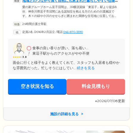
地域とのつながり深く自然にも恵まれた暮らしやすい住環境
です
愛の家グループホーム逗子沼間は、JR横須賀線「東逗子」駅より徒歩8
分、神奈川県逗子市沼間にある認知症を抱える方のための介護施設で
す。木々の緑や小川のせせらぎに囲まれた閑静な住宅地に位置してお
り、地域とのつながりが心強く感じられる住環境です。ご入居いただけ
24時間介護士常駐
るのは、逗子市に住民票があり、医師から認知症と診断された要支援2以
上の方。住み慣れた地域で安心して暮らしていただけるよう、認知症ケ
定員2名
/
2016年2月設立
/
電話
046-870-3390
ア専門のスタッフが手厚くサポートいたします。居室はおひとり用の個
室をご用意していますので、使い慣れた家具をお持ち込みいただき、わ
が家のようにおくつろぎください。
食事の良い香りが漂い、落ち着い...
東逗子駅からのアクセスがやや不便
3.8
面会に行くと様子をよく教えてくれて、スタッフも入居者も穏やか
な雰囲気だった。忙しそうにはしてい...
続きを見る
空き状況を知る
料金見積もり
※2026/07/08更新
施設の詳細を見る