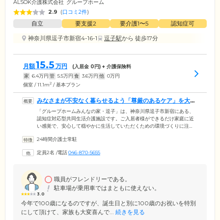
ALSOK介護株式会社
グループホーム
2.9
(
口コミ2件
)
自立
要支援2
要介護1〜5
認知症可
神奈川県逗子市新宿4-16-1
逗子駅
から 徒歩17分
15.5
月額
万円
(入居金
0
円) + 介護保険料
家
6.4
万円
管
5.5
万円
食
3.6
万円
他
0
万円
2
個室 / 11.1m
/ 基本プラン
みなさまが不安なく暮らせるよう「尊厳のあるケア」を大切
にしています
「グループホームみんなの家・逗子」は、神奈川県逗子市新宿にある、
認知症対応型共同生活介護施設です。ご入居者様ができるだけ家庭に近
い感覚で、安心して穏やかに生活していただくための環境づくりに注
力。みなさまが不安なく暮らせるよう、ご入居者様お一人おひとりのニ
24時間介護士常駐
ーズに応じた尊厳のあるケアを大切にしています。たとえば、集団の中
で画一的にケアを受けていると、自己が失われていくような不安を感じ
定員2名
/
電話
046-870-5655
ます。そうした不安を感じさせないように、ご入居者様の生活スタイル
や意思決定を尊重。24時間365日常駐のスタッフがご入居者様の日常生活
を見守り、心身両面からきめ細やかにサポートいたします。
職員がフレンドリーである。
駐車場が乗用車ではまともに使えない。
3.0
今年で100歳になるのですが、誕生日と別に100歳のお祝いを特別
にして頂けて、家族も大変喜んで...
続きを見る