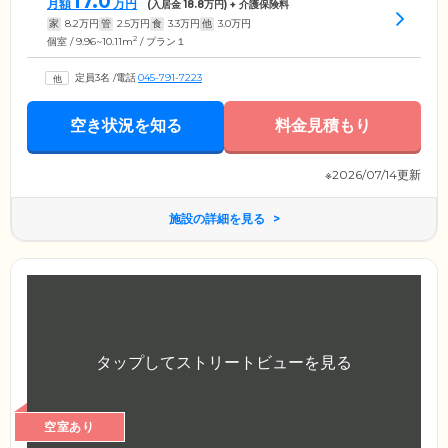
17.0
月額
万円
(入居金
18.8
万円) + 介護保険料
家
8.2
万円
管
2.5
万円
食
3.3
万円
他
3.0
万円
2
個室 / 9.96~10.11m
/ プラン１
定員3名
/
電話
045-791-7223
空き状況を知る
料金見積もり
※2026/07/14更新
施設の詳細を見る
空室あり