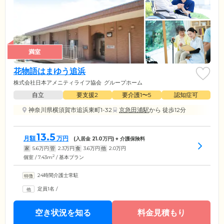
満室
花物語はまゆう追浜
株式会社日本アメニティライフ協会
グループホーム
自立
要支援2
要介護1〜5
認知症可
神奈川県横須賀市追浜東町1-32
京急田浦駅
から 徒歩12分
13.5
月額
万円
(入居金
21.0
万円) + 介護保険料
家
5.6
万円
管
2.3
万円
食
3.6
万円
他
2.0
万円
2
個室 / 7.43m
/ 基本プラン
24時間介護士常駐
定員1名
/
空き状況を知る
料金見積もり