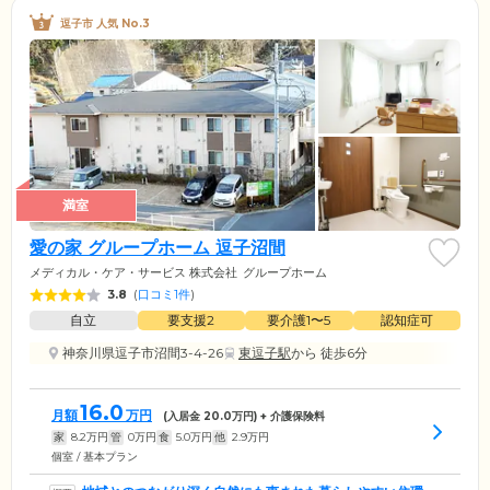
逗子市 人気 No.3
満室
愛の家 グループホーム 逗子沼間
メディカル・ケア・サービス 株式会社
グループホーム
3.8
(
口コミ1件
)
自立
要支援2
要介護1〜5
認知症可
神奈川県逗子市沼間3-4-26
東逗子駅
から 徒歩6分
16.0
月額
万円
(入居金
20.0
万円) + 介護保険料
家
8.2
万円
管
0
万円
食
5.0
万円
他
2.9
万円
個室 / 基本プラン