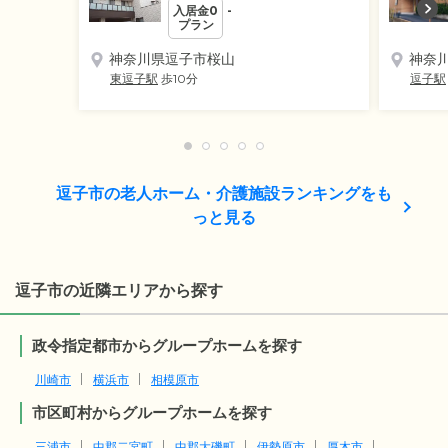
入居金0
-
プラン
神奈川県逗子市桜山
神奈
東逗子駅
歩10分
逗子駅
逗子市の老人ホーム・介護施設ランキングをも
っと見る
逗子市の近隣エリアから探す
政令指定都市からグループホームを探す
川崎市
横浜市
相模原市
市区町村からグループホームを探す
三浦市
中郡二宮町
中郡大磯町
伊勢原市
厚木市