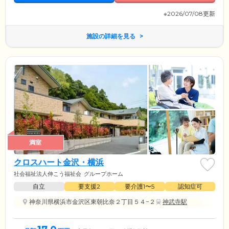
※2026/07/08更新
施設の詳細を見る
満室
クロスハート金沢・横浜
社会福祉法人伸こう福祉会
グループホーム
自立
要支援2
要介護1〜5
認知症可
神奈川県横浜市金沢区東朝比奈２丁目５４−２
神武寺駅