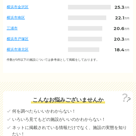
の
25.3
横浜市金沢区
万円
入
居
22.1
横浜市南区
万円
金
相
20.6
三浦市
万円
場
（市
20.3
横浜市戸塚区
万円
区
町
18.4
横浜市港北区
万円
村
別）
18.4
横浜市栄区
件数が5件以下の施設については参考値として掲載をしております。
万円
18.4
藤沢市
万円
18.4
横浜市港南区
万円
17.7
秦野市
万円
こんなお悩みございませんか
17.6
川崎市中原区
万円
何を調べたらいいかわからない！
17.2
横須賀市
万円
いろいろ見てもどの施設がいいのかわからない！
16.0
相模原市南区
万円
ネットに掲載されている情報だけでなく、施設の実態を知り
たい！
15.7
大和市
万円