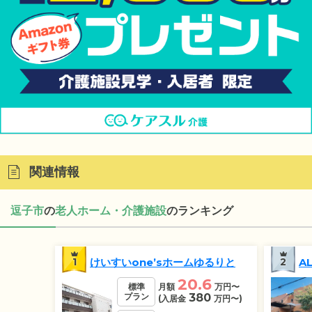
関連情報
逗子市
の
老人ホーム・介護施設
のランキング
1
けいすいone’sホームゆるりと
2
A
20.6
標準
月額
万円
〜
プラン
380
(入居金
万円
〜)