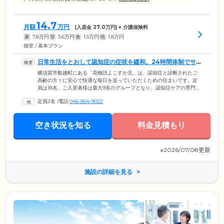
14.7
月額
万円
(入居金
27.0
万円) + 介護保険料
家
7.8
万円
管
3.6
万円
食
1.5
万円
他
1.8
万円
個室 / 基本プラン
日常生活をとおして認知症の症状を緩和。24時間体制でサ
ポートします
横須賀市船越町にある「花物語よこすか北」は、認知症と診断されたご
高齢の方々に安心で快適な毎日を送っていただくための住まいです。定
員は18名。ご入居者様は最大9名のグループとなり、認知症ケアの専門ス
タッフと共同生活を送ります。スタッフは、日常生活をとおしてお一人
定員2名
/
電話
046-854-9022
おひとりの個性を把握。家事や炊事などのなかからそれぞれが「できる
こと」をお仕事としておまかせします。こうした「生活リハビリ」を実
践することで、認知症の進行を緩和。ご自身で身の回りのことができる
空き状況を知る
料金見積もり
「自立」の状態を目指します。24時間体制でしっかりサポートいたしま
すので、ご安心ください。
※2026/07/08更新
施設の詳細を見る