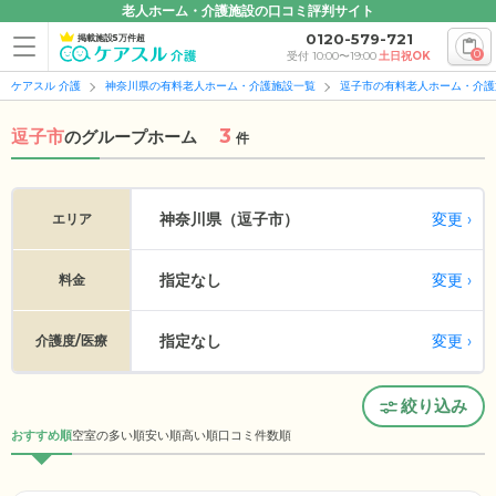
老人ホーム・介護施設の口コミ評判サイト
0120-579-721
掲載施設5万件超
0
受付 10:00〜19:00
土日祝OK
ケアスル 介護
神奈川県の有料老人ホーム・介護施設一覧
逗子市の有料老人ホーム・介護
3
逗子市
の
グループホーム
件
変更
神奈川県（逗子市）
エリア
指定なし
変更
料金
指定なし
変更
介護度/医療
絞り込み
おすすめ順
空室の多い順
安い順
高い順
口コミ件数順