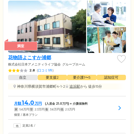
満室
花物語よこすか浦郷
株式会社日本アメニティライフ協会
グループホーム
2.8
(
口コミ1件
)
自立
要支援2
要介護1〜5
認知症可
神奈川県横須賀市浦郷町4-1-2
追浜駅
から 徒歩15分
14.0
月額
万円
(入居金
21.0
万円) + 介護保険料
家
5.6
万円
管
2.3
万円
食
3.6
万円
他
2.5
万円
個室 / 基本プラン
定員2名
/