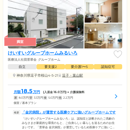
満室
けいすいグループホームみるいろ
医療法人社団景翠会
グループホーム
自立
要支援2
要介護1〜5
認知症可
神奈川県逗子市桜山4-5-21
逗子・葉山駅
18.5
月額
万円
(入居金
16.0
万円) + 介護保険料
家
8.0
万円
管
3.3
万円
食
5.0
万円
他
2.2
万円
個室 / 基本プラン
「金沢病院」が運営する医療ケアに強いグループホームです
「けいすいグループホームみるいろ」は、認知症と診断されたご高齢の
みなさまが家庭的な環境のもと、ご自身らしい暮らしを送るためのお住
まいです。「景翠会 金沢病院」が運営しているため医療ケアに強いこと