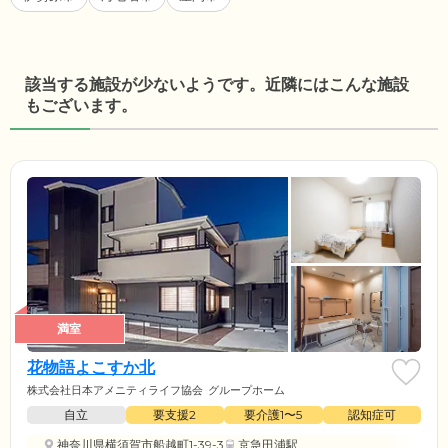
該当する施設が少ないようです。近隣にはこんな施設
もございます。
満室
花物語よこすか北
株式会社日本アメニティライフ協会
グループホーム
自立
要支援2
要介護1〜5
認知症可
神奈川県横須賀市船越町1-39-3
京急田浦駅