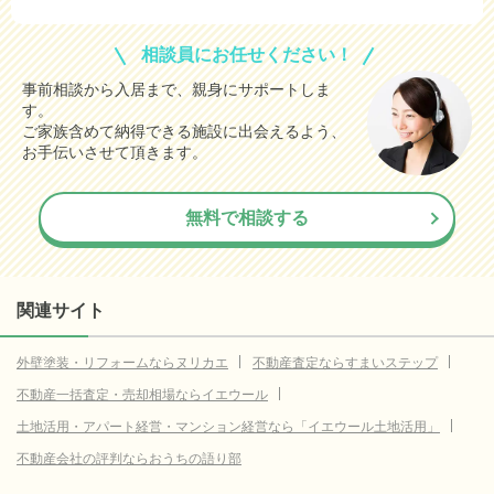
15.5
厚木市
万円
相談員にお任せください！
15.3
川崎市幸区
万円
事前相談から入居まで、親身にサポートしま
す。
14.9
川崎市多摩区
万円
ご家族含めて納得できる施設に出会えるよう、
14.7
川崎市高津区
お手伝いさせて頂きます。
万円
14.0
横浜市旭区
万円
無料で相談する
14.0
川崎市宮前区
万円
14.0
横浜市保土ケ谷区
万円
13.6
横浜市青葉区
関連サイト
万円
13.1
相模原市中央区
万円
外壁塗装・リフォームならヌリカエ
不動産査定ならすまいステップ
11.6
相模原市緑区
万円
不動産一括査定・売却相場ならイエウール
11.3
横浜市緑区
万円
土地活用・アパート経営・マンション経営なら「イエウール土地活用」
11.2
横浜市都筑区
不動産会社の評判ならおうちの語り部
万円