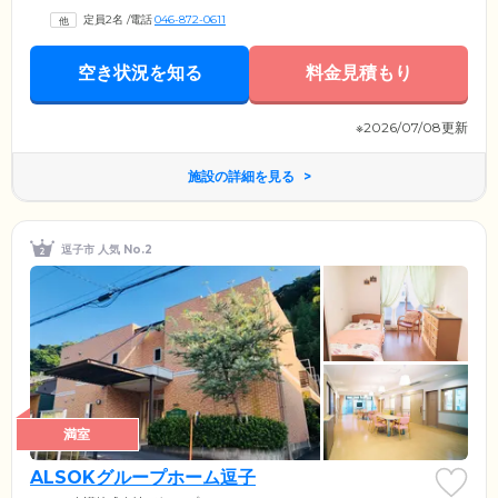
が大きな特長。金沢病院の医師が主治医となり、24時間365日体制でご入
定員2名
/
電話
046-872-0611
居のみなさまを支えます。さらに、同じ建物の1Fには「デイサービスお
りぃぶ」を併設。逗子市内にある「けいすい訪問看護ステーション逗
子」とも連携し、万全の体制で日々の健康管理や夜間の緊急時にも対応
空き状況を知る
料金見積もり
します。当ホームのスタッフも24時間体制で1フロアに1名ずつ、2名が常
駐。金沢病院の当直医や当直看護師もバックアップしていますので、安
心です。
※2026/07/08更新
施設の詳細を見る
逗子市 人気 No.2
満室
ALSOKグループホーム逗子