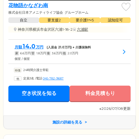
花物語かなざわ南
株式会社日本アメニティライフ協会
グループホーム
自立
要支援2
要介護1〜5
認知症可
神奈川県横浜市金沢区六浦1-18-2
六浦駅
14.0
月額
万円
(入居金
21.0
万円) + 介護保険料
家
6.6
万円
管
1.8
万円
食
3.6
万円
他
2.0
万円
個室 / 個室
24時間介護士常駐
定員3名
/
電話
045-782-9687
空き状況を知る
料金見積もり
※2026/07/08更新
施設の詳細を見る