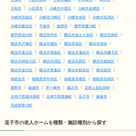
大和市
小田原市
川崎市中原区
川崎市多摩区
川崎市宮前区
川崎市川崎区
川崎市幸区
川崎市高津区
川崎市麻生区
平塚市
座間市
愛甲郡愛川町
愛甲郡清川村
横浜市中区
横浜市保土ケ谷区
横浜市南区
横浜市戸塚区
横浜市旭区
横浜市栄区
横浜市泉区
横浜市港北区
横浜市港南区
横浜市瀬谷区
横浜市磯子区
横浜市神奈川区
横浜市緑区
横浜市西区
横浜市都筑区
横浜市金沢区
横浜市青葉区
横浜市鶴見区
横須賀市
海老名市
相模原市中央区
相模原市南区
相模原市緑区
秦野市
綾瀬市
茅ヶ崎市
藤沢市
足柄上郡松田町
足柄下郡湯河原町
足柄下郡真鶴町
逗子市
鎌倉市
高座郡寒川町
逗子市の老人ホームを種類・施設種別から探す