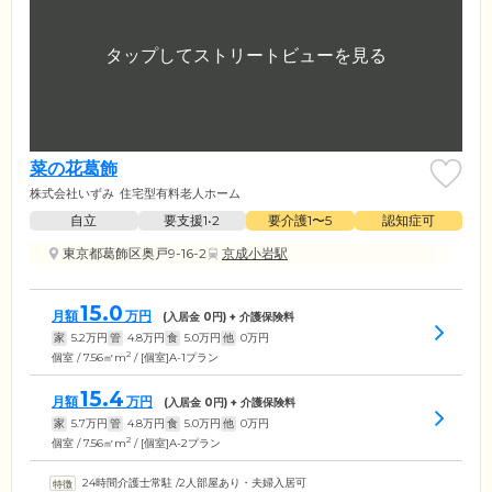
菜の花葛飾
株式会社いずみ
住宅型有料老人ホーム
自立
要支援1•2
要介護1〜5
認知症可
東京都葛飾区奥戸9-16-2
京成小岩駅
15.0
月額
万円
(入居金
0
円) + 介護保険料
家
5.2
万円
管
4.8
万円
食
5.0
万円
他
0
万円
2
個室 / 7.56㎡m
/ [個室]A-1プラン
15.4
月額
万円
(入居金
0
円) + 介護保険料
家
5.7
万円
管
4.8
万円
食
5.0
万円
他
0
万円
2
個室 / 7.56㎡m
/ [個室]A-2プラン
24時間介護士常駐
/
2人部屋あり・夫婦入居可