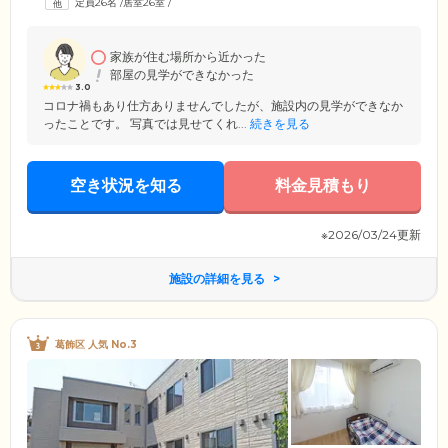
定員26名
/
居室26室
/
ムの近隣には、コンビニエンスストアや医療機関などが立ちならんでお
り、ご希望に応じてスタッフが付き添いいたしますので、ぜひお気軽に
お申し付けください。
家族が住む場所から近かった
部屋の見学ができなかった
3.0
コロナ禍もあり仕方ありませんでしたが、施設内の見学ができなか
ったことです。 写真では見せてくれ...
続きを見る
空き状況を知る
料金見積もり
※2026/03/24更新
施設の詳細を見る
葛飾区 人気 No.3