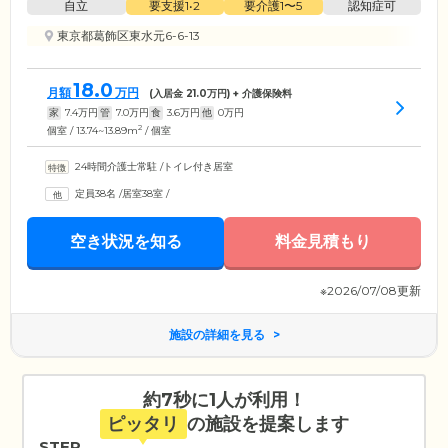
自立
要支援1•2
要介護1〜5
認知症可
東京都葛飾区東水元6-6-13
18.0
月額
万円
(入居金
21.0
万円) + 介護保険料
家
7.4
万円
管
7.0
万円
食
3.6
万円
他
0
万円
2
個室 / 13.74~13.89m
/ 個室
24時間介護士常駐
/
トイレ付き居室
定員38名
/
居室38室
/
空き状況を知る
料金見積もり
※2026/07/08更新
施設の詳細を見る
約7秒に1人が利用！
ピッタリ
の施設を提案します
STEP