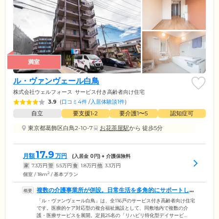
満室
ル・ヴァンヴェール白鳥
株式会社ウェルフォース
サービス付き高齢者向け住宅
3.9
(
口コミ4件
/
入居体験談1件
)
自立
要支援1•2
要介護1〜5
認知症可
東京都葛飾区白鳥2-10-7
お花茶屋駅
から 徒歩5分
17.9
月額
万円
(入居金
0
円) + 介護保険料
家
7.3
万円
管
5.5
万円
食
1.8
万円
他
3.3
万円
2
個室 / 18m
/ 基本プラン
複数の介護事業所が併設。日常生活を多角的にサポートしま
す
「ル・ヴァンヴェール白鳥」は、全116戸のサービス付き高齢者向け住宅
です。医療的ケア対応型の複合福祉施設として、同敷地内で複数の介
護・医療サービスを展開。定員25名の「リハビリ特化型デイサービ