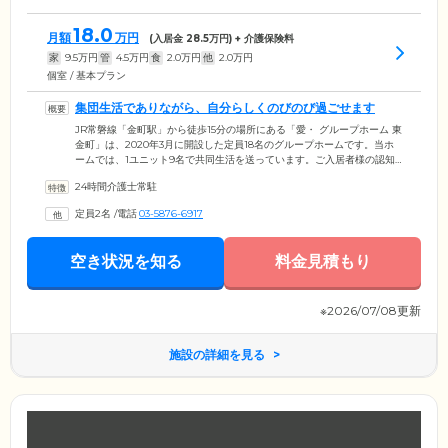
18.0
月額
万円
(入居金
28.5
万円) + 介護保険料
家
9.5
万円
管
4.5
万円
食
2.0
万円
他
2.0
万円
個室 / 基本プラン
集団生活でありながら、自分らしくのびのび過ごせます
JR常磐線「金町駅」から徒歩15分の場所にある「愛・ グループホーム 東
金町」は、2020年3月に開設した定員18名のグループホームです。当ホ
ームでは、1ユニット9名で共同生活を送っています。ご入居者様の認知
症状やその日の体調・ご気分に応じて、無理のない範囲で料理作りや施
24時間介護士常駐
設内の掃除など、家事を分担。一人ひとりが役割を持ち、いまお持ちの
身体能力を生かして生活することで、認知症状の軽減を目指していま
定員2名
/
電話
03-5876-6917
す。食事は、普通食から、きざみ食・ムース食など個別対応も可能。比
較的自由時間も多く、集団生活でありながら、自分らしくのびのび過ご
せる環境です。
空き状況を知る
料金見積もり
※2026/07/08更新
施設の詳細を見る