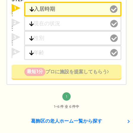
1
2
3
4
最短1分
プロに施設を提案してもらう
1
1~6 件 全 6 件中
葛飾区の老人ホーム一覧から探す