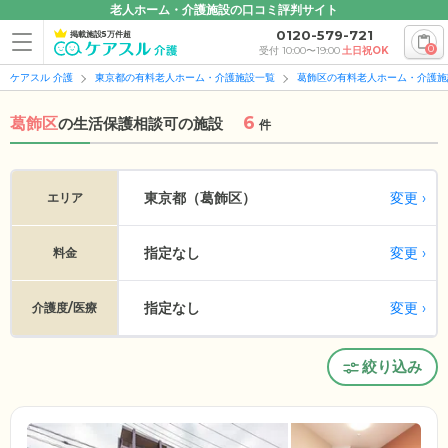
老人ホーム・介護施設の口コミ評判サイト
0120-579-721
掲載施設5万件超
0
受付 10:00〜19:00
土日祝OK
ケアスル 介護
東京都の有料老人ホーム・介護施設一覧
葛飾区の有料老人ホーム・介護施
6
葛飾区
の
生活保護相談可の施設
件
変更
東京都（葛飾区）
エリア
指定なし
変更
料金
指定なし
変更
介護度/医療
絞り込み