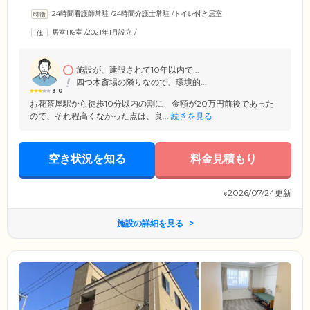
ス」、ケアマネージャーによる個別の介護計画を作成できる「ケアプラ
24時間看護師常駐
/
24時間介護士常駐
/
トイレ付き居室
ンセンター」、日常生活全般のお困りごとを解決する「総合相談センタ
ー」が併設しています。ほかにも、「訪問介護・訪問看護ステーショ
居室116室
/
2021年1月設立
/
ン」や「定期巡回訪問介護看護ステーション」「診療所(内科クリニッ
ク・在宅診療)」「栄養ケア・ステーション」など、みなさまが介護に頼
り切らない「自立」した生活が送れるよう、各専門スタッフが一丸とな
ってサポートしています。
施設が、建設されて10年以内で...
四つ木斎場の隣りなので、環境的...
3.0
お花茶屋駅から徒歩10分以内の割に、金額が20万円前後であった
ので、それ程高くなかった点は、良...
続きを見る
空き状況を知る
料金見積もり
※2026/07/24更新
施設の詳細を見る