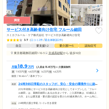
満室
サービス付き高齢者向け住宅 フルール細田
スミカフルール・ケア株式会社
サービス付き高齢者向け住宅
3.7
(
口コミ2件
/
退去体験談2件
)
自立
要支援1•2
要介護1〜5
認知症可
東京都葛飾区細田1-16-9
京成高砂駅
から 徒歩16分
18.9
月額
万円
(入居金
15.8
万円) + 介護保険料
家
7.9
万円
管
4.8
万円
食
1.6
万円
他
4.6
万円
2
個室 / 18.46m
/ 基本プラン
24時365日常駐のスタッフが、安心・安全の環境作りに励ん
でいます
2012年初秋にサービス付き高齢者向け住宅としてオープンした「フルー
ル細田」は、葛飾区細田にあるお住まいです。ご入居対象は、60歳以上
の方、または要支援・要介護の認定を受けた60歳未満の方。ホーム内に
は24時間スタッフが常駐しており、居室へ伺っての安否確認、ナースコ
24時間介護士常駐
/
トイレ付き居室
ールでの駆けつけ対応、日中の生活相談などをとおして、ご入居のみな
さまが安心して生活できる環境づくりに取り組んでいます。また、ホー