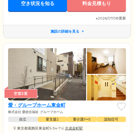
空き状況を知る
料金見積もり
※2026/07/08更新
施設の詳細を見る
空室2室
愛・グループホーム東金町
株式会社 愛総合福祉
グループホーム
自立
要支援2
要介護1〜5
認知症可
東京都葛飾区東金町5-34-7
京成金町駅