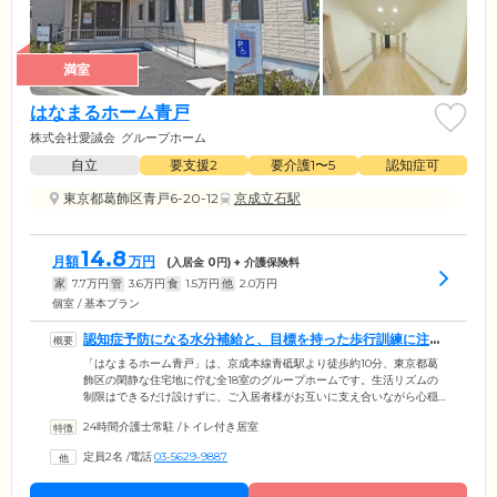
満室
はなまるホーム青戸
株式会社愛誠会
グループホーム
自立
要支援2
要介護1〜5
認知症可
東京都葛飾区青戸6-20-12
京成立石駅
14.8
月額
万円
(入居金
0
円) + 介護保険料
家
7.7
万円
管
3.6
万円
食
1.5
万円
他
2.0
万円
個室 / 基本プラン
認知症予防になる水分補給と、目標を持った歩行訓練に注力
しています
「はなまるホーム青戸」は、京成本線青砥駅より徒歩約10分、東京都葛
飾区の閑静な住宅地に佇む全18室のグループホームです。生活リズムの
制限はできるだけ設けずに、ご入居者様がお互いに支え合いながら心穏
やかに生活していただける環境を整えています。また、水分不足を解消
24時間介護士常駐
/
トイレ付き居室
することが認知症予防につながるとして、ご入居者様の水分補給を徹
底。当ホームではご入居者様に一つひとつの行動を楽しんでいただくこ
定員2名
/
電話
03-5629-9887
とを目標にし、1日1回、ご入居者様に合わせた目標を立て、歩行訓練を行
っています。スタッフは常にご入居者様の様子を気にかけており、話し
声と笑いが絶えないアットホームな雰囲気です。