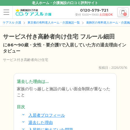
老人ホーム・介護施設の口コミ評判サイト
0120-579-721
掲載施設5万件超
0
受付 10:00〜19:00
土日祝OK
ケアスル 介護
東京都の有料老人ホーム・介護施設一覧
葛飾区の有料老人ホーム・介護施
サービス付き高齢者向け住宅 フルール細田
に86〜90歳・女性・要介護1で入居していた方の退去理由イン
タビュー
サービス付き高齢者向け住宅
投稿日：2026/05/16
退去した理由は...
家族の引っ越しと施設の厳しい面会制限が重なった
こと
目次
入居者プロフィール
退去した理由
入居前に抱えていた問題