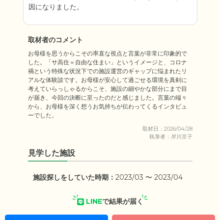
因になりました。
取材者のコメント
お母様を思うからこその率直な視点と言葉が非常に印象的で
した。「サ高住＝自由な住まい」というイメージと、コロナ
禍という特殊な状況下での施設運営のギャップに悩まれたリ
アルな体験談です。お母様が安心して過ごせる環境を真剣に
考えていらっしゃるからこそ、施設の細やかな部分にまで目
が届き、今回の決断に至ったのだと感じました。言葉の端々
から、お母様を深く想うお気持ちが伝わってくるインタビュ
ーでした。
取材日：2026/04/28
執筆者：岸川京子
見学した施設
施設探しをしていた時期：
2023/03 〜 2023/04
LINE
で結果が届く