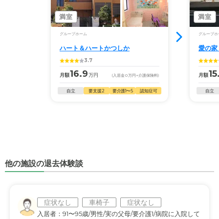
満室
満室
グループホーム
グループホ
ハート＆ハートかつしか
愛の家
3.7
16.9
15
月額
万円
月額
(入居金
0
万円
+介護保険料)
自立
要支援2
要介護1〜5
認知症可
自立
他の施設の退去体験談
症状なし
車椅子
症状なし
入居者：91〜95歳/男性/実の父母/要介護1/病院に入院して