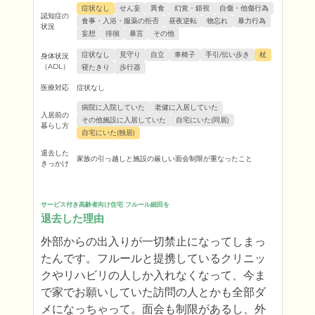
症状なし
せん妄
異食
幻覚・錯視
自傷・他傷行為
認知症の
食事・入浴・服薬の拒否
昼夜逆転
物忘れ
暴力行為
状況
妄想
徘徊
暴言
その他
症状なし
見守り
自立
車椅子
手引/伝い歩き
杖
身体状況
（ADL）
寝たきり
歩行器
医療対応
症状なし
病院に入院していた
老健に入居していた
入居前の
その他施設に入居していた
自宅にいた(同居)
暮らし方
自宅にいた(独居)
退去した
家族の引っ越しと施設の厳しい面会制限が重なったこと
きっかけ
サービス付き高齢者向け住宅 フルール細田を
退去した理由
外部からの出入りが一切禁止になってしまっ
たんです。フルールと提携しているクリニッ
クやリハビリの人しか入れなくなって、今ま
で家でお願いしていた訪問の人とかも全部ダ
メになっちゃって。面会も制限があるし、外