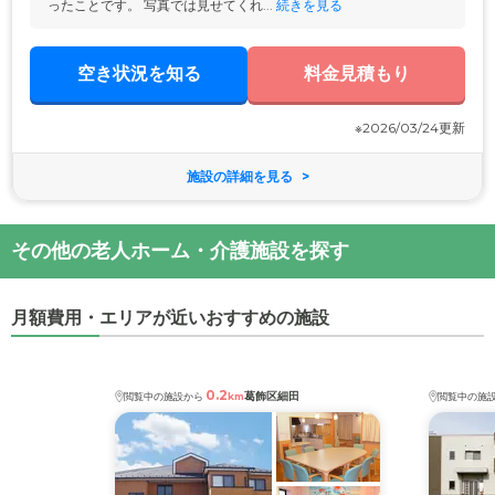
ったことです。 写真では見せてくれ...
 続きを見る
空き状況を知る
料金見積もり
※2026/03/24更新
施設の詳細を見る
その他の老人ホーム・介護施設を探す
月額費用・エリアが近いおすすめの施設
0.2
葛飾区細田
閲覧中の施設から
km
閲覧中の施