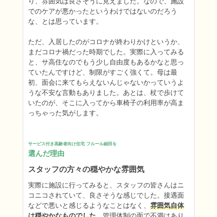
り、雰囲気は良さそうに見えました。なので、施設
でのケアが悪かったというわけではないのだろう
な、とは思っています。

ただ、入居したのがコロナが終わりかけというか、
まだコロナ禍だった時期でした。実際に入ってみる
と、サ高住なのでもう少し自由度もあるかなと思っ
ていたんですけど、制限がすごく強くて。母は最
初、面会に来てもらえないんじゃないかっていうよ
うな不安な言動もありました。あとは、杖で歩けて
いたのが、そこに入ってから車椅子の利用率が高ま
っちゃった気がします。
サービス付き高齢者向け住宅 フルール細田を
選んだ理由
スタッフの方々の穏やかな雰囲気
実際に施設に行ってみると、スタッフの皆さんはニ
コニコされていて、良さそうな感じでした。接遇面
などで悪いと感じるようなことはなく、
雰囲気自体
は穏やかなものでした
。管理体制の面で不満はあり