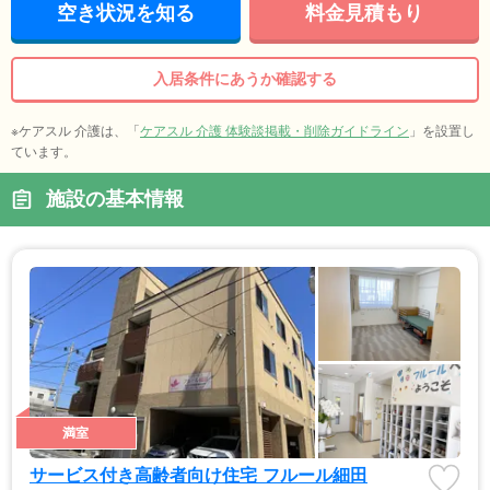
空き状況を知る
料金見積もり
入居条件にあうか確認する
※ケアスル 介護は、「
ケアスル 介護 体験談掲載・削除ガイドライン
」を設置し
ています。
施設の基本情報
満室
サービス付き高齢者向け住宅 フルール細田