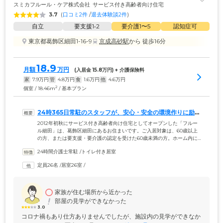
スミカフルール・ケア株式会社
サービス付き高齢者向け住宅
3.7
(
口コミ2件
 /
退去体験談2件
)
自立
要支援1•2
要介護1〜5
認知症可
東京都葛飾区細田1-16-9
京成高砂駅
から 徒歩16分
18.9
月額
万円
(入居金 
15.8
万円) + 介護保険料
家
7.9
万円
管
4.8
万円
食
1.6
万円
他
4.6
万円
2
個室 / 18.46m
/ 基本プラン
24時365日常駐のスタッフが、安心・安全の環境作りに励ん
でいます
2012年初秋にサービス付き高齢者向け住宅としてオープンした「フルー
ル細田」は、葛飾区細田にあるお住まいです。ご入居対象は、60歳以上
の方、または要支援・要介護の認定を受けた60歳未満の方。ホーム内に
は24時間スタッフが常駐しており、居室へ伺っての安否確認、ナースコ
24時間介護士常駐
 /
トイレ付き居室
ールでの駆けつけ対応、日中の生活相談などをとおして、ご入居のみな
さまが安心して生活できる環境づくりに取り組んでいます。また、ホー
定員26名
 /
居室26室
 /
ムの近隣には、コンビニエンスストアや医療機関などが立ちならんでお
り、ご希望に応じてスタッフが付き添いいたしますので、ぜひお気軽に
お申し付けください。
家族が住む場所から近かった
部屋の見学ができなかった
3.0
コロナ禍もあり仕方ありませんでしたが、施設内の見学ができなか