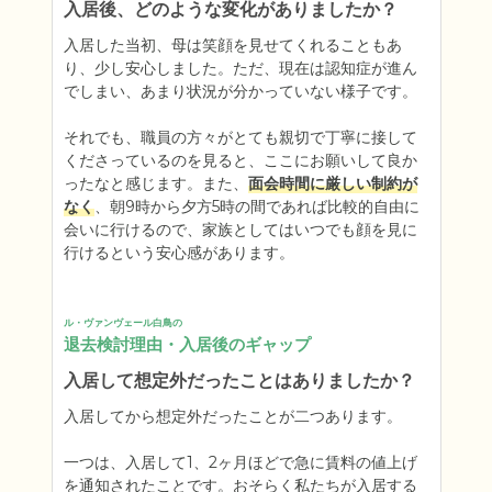
入居後、どのような変化がありましたか？
入居した当初、母は笑顔を見せてくれることもあ
り、少し安心しました。ただ、現在は認知症が進ん
でしまい、あまり状況が分かっていない様子です。

それでも、職員の方々がとても親切で丁寧に接して
くださっているのを見ると、ここにお願いして良か
ったなと感じます。また、
面会時間に厳しい制約が
なく
、朝9時から夕方5時の間であれば比較的自由に
会いに行けるので、家族としてはいつでも顔を見に
行けるという安心感があります。
ル・ヴァンヴェール白鳥の
退去検討理由・入居後のギャップ
入居して想定外だったことはありましたか？
入居してから想定外だったことが二つあります。

一つは、入居して1、2ヶ月ほどで急に賃料の値上げ
を通知されたことです。おそらく私たちが入居する