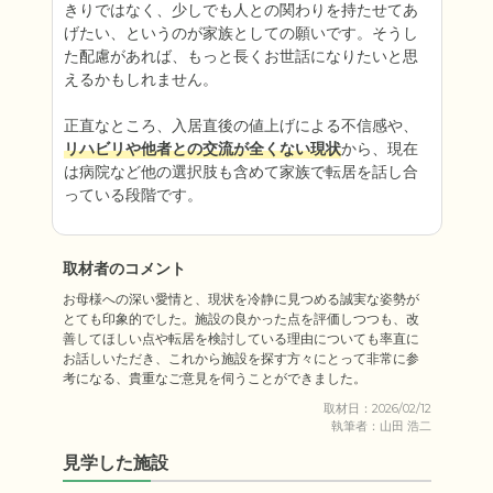
きりではなく、少しでも人との関わりを持たせてあ
げたい、というのが家族としての願いです。そうし
た配慮があれば、もっと長くお世話になりたいと思
えるかもしれません。

正直なところ、入居直後の値上げによる不信感や、
リハビリや他者との交流が全くない現状
から、現在
は病院など他の選択肢も含めて家族で転居を話し合
っている段階です。
取材者のコメント
お母様への深い愛情と、現状を冷静に見つめる誠実な姿勢が
とても印象的でした。施設の良かった点を評価しつつも、改
善してほしい点や転居を検討している理由についても率直に
お話しいただき、これから施設を探す方々にとって非常に参
考になる、貴重なご意見を伺うことができました。
取材日：2026/02/12
執筆者：山田 浩二
見学した施設