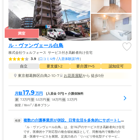
満室
ル・ヴァンヴェール白鳥
株式会社ウェルフォース
サービス付き高齢者向け住宅
3.9
(
口コミ4件
 /
入居体験談1件
)
自立
要支援1•2
要介護1〜5
認知症可
東京都葛飾区白鳥2-10-7
お花茶屋駅
から 徒歩5分
17.9
月額
万円
(入居金 
0
円) + 介護保険料
家
7.3
万円
管
5.5
万円
食
1.8
万円
他
3.3
万円
2
個室 / 18m
/ 基本プラン
複数の介護事業所が併設。日常生活を多角的にサポートしま
す
「ル・ヴァンヴェール白鳥」は、全116戸のサービス付き高齢者向け住宅
です。医療的ケア対応型の複合福祉施設として、同敷地内で複数の介
護・医療サービスを展開。定員25名の「リハビリ特化型デイサービ