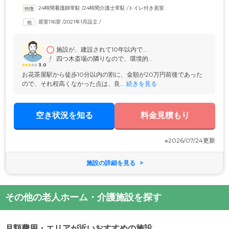
ス」、ケアマネージャーによる個別の介護計画を作成できる「ケアプラ
24時間看護師常駐
 /
24時間介護士常駐
 /
トイレ付き居室
ンセンター」、日常生活全般のお困りごとを解決する「総合相談センタ
ー」が併設しています。ほかにも、「訪問介護・訪問看護ステーショ
居室116室
 /
2021年1月設立
 /
ン」や「定期巡回訪問介護看護ステーション」「診療所(内科クリニッ
ク・在宅診療)」「栄養ケア・ステーション」など、みなさまが介護に頼
り切らない「自立」した生活が送れるよう、各専門スタッフが一丸とな
ってサポートしています。
施設が、建設されて10年以内で...
四つ木斎場の隣りなので、環境的...
3.0
お花茶屋駅から徒歩10分以内の割に、金額が20万円前後であった
ので、それ程高くなかった点は、良...
 続きを見る
空き状況を知る
料金見積もり
※2026/07/24更新
施設の詳細を見る
その他の老人ホーム・介護施設を探す
月額費用・エリアが近いおすすめの施設