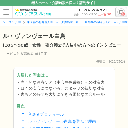
老人ホーム・介護施設の口コミ評判サイト
0120-579-721
掲載施設5万件超
0
受付 10:00〜19:00
土日祝OK
ケアスル 介護
東京都の有料老人ホーム・介護施設一覧
葛飾区の有料老人ホーム・介護施
ル・ヴァンヴェール白鳥
に86〜90歳・女性・要介護2で入居中の方へのインタビュー
サービス付き高齢者向け住宅
投稿日：2026/03/24
入居した理由は...
専門的な医療ケア（中心静脈栄養）への対応力
日々の安心につながる、スタッフの親切な対応
家族との時間を大切にできる柔軟な面会ルール
目次
入居者プロフィール
ル・ヴァンヴェール白鳥を選んだ理由