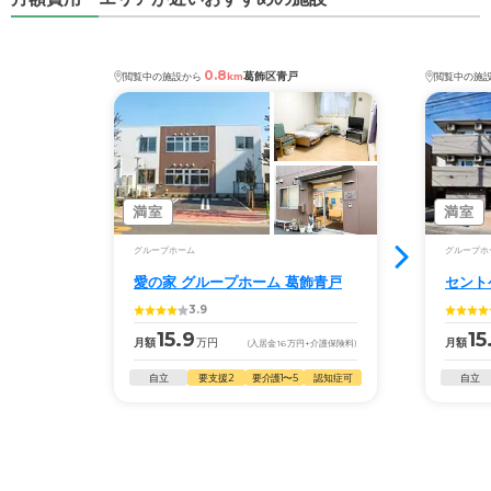
0.8
葛飾区青戸
閲覧中の施設から
km
閲覧中の施
満室
満室
グループホーム
グループホ
愛の家 グループホーム 葛飾青戸
セント
3.9
15.9
15
月額
万円
月額
(入居金
16
万円
+介護保険料)
自立
要支援2
要介護1〜5
認知症可
自立