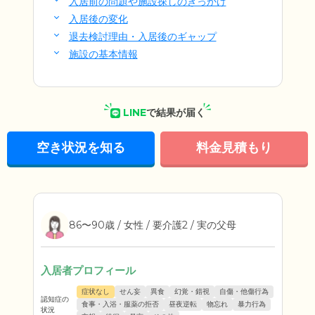
入居前の問題や施設探しのきっかけ
入居後の変化
退去検討理由・入居後のギャップ
施設の基本情報
LINE
で結果が届く
空き状況を知る
料金見積もり
86〜90歳 / 女性 / 要介護2 / 実の父母
入居者プロフィール
症状なし
せん妄
異食
幻覚・錯視
自傷・他傷行為
認知症の
食事・入浴・服薬の拒否
昼夜逆転
物忘れ
暴力行為
状況