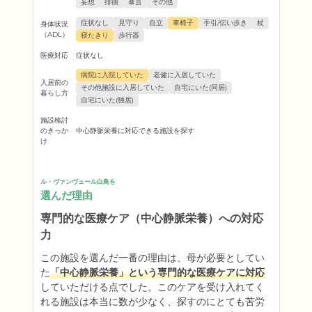
妄想
徘徊
暴言
その他
症状なし
見守り
自立
車椅子
手引/伝い歩き
杖
身体状況
（ADL）
寝たきり
歩行器
医療対応
症状なし
病院に入院していた
老健に入居していた
入居前の
その他施設に入居していた
自宅にいた(同居)
暮らし方
自宅にいた(独居)
施設検討
のきっか
中心静脈栄養に対応できる施設を探す
け
ル・ヴァンヴェール白鳥を
選んだ理由
専門的な医療ケア（中心静脈栄養）への対応
力
この施設を選んだ一番の理由は、母が必要としてい
た
「中心静脈栄養」という専門的な医療ケアに対応
していただける点でした。このケアを受け入れてく
れる施設は本当に数が少なく、探すのにとても苦労