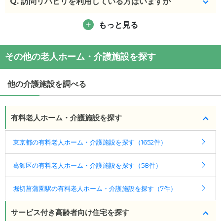
Q.
日常的に入居者同士の交流は、共有スペースで可能
訪問リハビリを利用している方はいますか
です。
もっと見る
はい、ご利用されている方います。
(回答者: 施設担当者,回答日: 2024/04/15)
(回答者: 施設担当者,回答日: 2024/04/15)
その他の老人ホーム・介護施設を探す
他の介護施設を調べる
有料老人ホーム・介護施設を探す
東京都の有料老人ホーム・介護施設を探す（1652件）
葛飾区の有料老人ホーム・介護施設を探す（58件）
堀切菖蒲園駅の有料老人ホーム・介護施設を探す（7件）
サービス付き高齢者向け住宅を探す