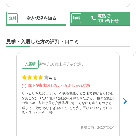
は、入居前にこちらがきちんと確認しなかったという反省
点でもあります。
電話で
空き状況を知る
無料
無料
問い合わせ
見学・入居した方の評判・口コミ
男性 / 60歳未満 / 要介護5
入居済
4.0
廊下が寄木細工のようなおしゃれな柄
リハビリを充実したい。 今ある機能がどこまで伸びる可能性
があるか知りたい 色々な施設を見学できたから。 色々な施設
の違いや、方針が同じ介護業界でもこんなにも違うものかと
感じた。 数がありすぎるので、もう少し選びやすいようにな
ると良いと思う。 綺...
投稿日時：2023/10/24