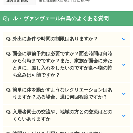
運営者所在地
東京都葛飾区白鳥2丁目10番7号
ル・ヴァンヴェール白鳥のよくある質問
Q.
外出に条件や時間の制限はありますか？
Q.
事前申請あればご家族同伴で外出可能です。
面会に事前予約は必要ですか？面会時間は何時
ご家族の同意があればおひとりでの外出も可能で
から何時までですか？また、家族が面会に来た
す。
ときに、差し入れをしたいのですが食べ物の持
ち込みは可能ですか？
(回答者: 施設担当者,回答日: 2024/04/15)
Q.
事前連絡をして頂くとスムーズです。9:00～17:00
簡単に体を動かすようなレクリエーションはあ
の間で面会可能です。
りますか？ある場合、週に何回程度ですか？
差し入れ可能ですが、事前に職員まで申告をお願い
しております。
Q.
各フロアによりますが、月1回イベント、週1回体操
入居者同士の交流や、地域の方との交流はどの
などを行っております。
くらいありますか
(回答者: 施設担当者,回答日: 2024/04/15)
(回答者: 施設担当者,回答日: 2024/04/15)