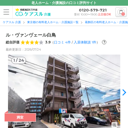
老人ホーム・介護施設の口コミ評判サイト
0120-579-721
掲載施設5万件超
0
受付 10:00〜19:00
土日祝OK
ケアスル 介護
東京都の有料老人ホーム・介護施設一覧
葛飾区の有料老人ホーム・介護施
ル・ヴァンヴェール白鳥
総合評価
3.9
（
口コミ
4
件
/
入居体験談
1
件
）
?
最終更新日：2026/07/24
1
/
24
1
/
24
満室