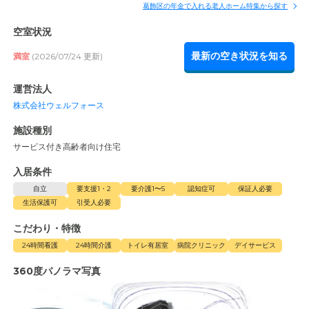
葛飾区の年金で入れる老人ホーム特集から探す
空室状況
最新の空き状況を知る
満室
(2026/07/24 更新)
運営法人
株式会社ウェルフォース
施設種別
サービス付き高齢者向け住宅
入居条件
自立
要支援1・2
要介護1〜5
認知症可
保証人必要
生活保護可
引受人必要
こだわり・特徴
24時間看護
24時間介護
トイレ有居室
病院クリニック
デイサービス
360度パノラマ写真