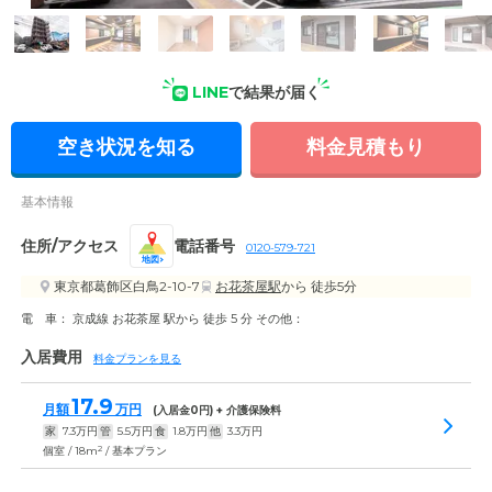
外観: デイサービスや訪問介護・看護事業所を併設したシニア
向け賃貸住宅。介護が必要になってからも安心して過ごせま
す。
LINE
で結果が届く
空き状況を知る
料金見積もり
基本情報
住所/アクセス
電話番号
0120-579-721
地図
東京都葛飾区白鳥2-10-7
お花茶屋駅
から 徒歩5分
電 車： 京成線 お花茶屋 駅から 徒歩 5 分 その他：
入居費用
料金プランを見る
17.9
月額
万円
(入居金
0
円) + 介護保険料
家
7.3
万円
管
5.5
万円
食
1.8
万円
他
3.3
万円
2
個室 / 18m
/ 基本プラン