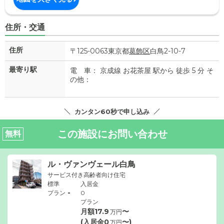
住所・交通
住所
〒125-0063東京都
葛飾区
白鳥2-10-7
最寄り駅
電 車： 京成線 お花茶屋 駅から 徒歩 5 分 そ
の他：
カンタン60秒で申し込み
この施設にお問い合わせ
無料
ル・ヴァンヴェール白鳥
サービス付き高齢者向け住宅
標準
入居金
-
プラン
0
プラン
月額
17.9
〜
万円
(入居金
0
〜)
万円