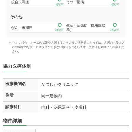
統合失調症
うつ・鬱病
相談可
相談可
その他
生活不活発病（廃用症候
がん・末期癌
群）
相談可
相談可
※「○」の場合、ホームの状況や入居するご本人様の状態等によっては、入居のお受け入
れや継続的なサービス提供ができない場合もございます。まずはお気軽にご相談くだ
さい。
協力医療体制
医療機関名
かつしかクリニック
住所
同一建物内
診療科目
内科・泌尿器科・皮膚科
物件詳細