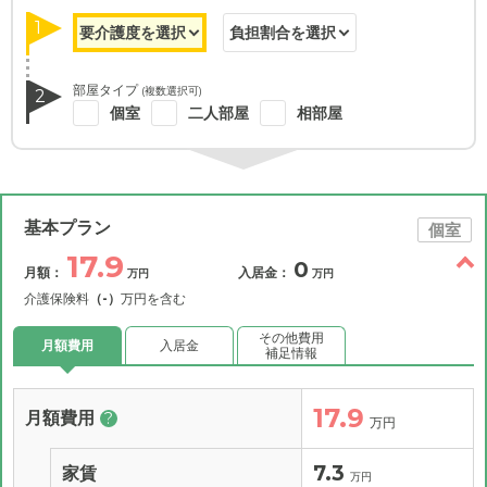
1
部屋タイプ
(複数選択可)
2
個室
二人部屋
相部屋
基本プラン
個室
17.9
0
月額：
入居金：
万円
万円
介護保険料
（-）
万円を含む
その他費用
月額費用
入居金
補足情報
17.9
月額費用
?
万円
7.3
家賃
万円