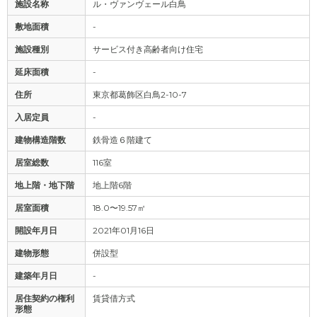
施設名称
ル・ヴァンヴェール白鳥
敷地面積
-
施設種別
サービス付き高齢者向け住宅
延床面積
-
住所
東京都葛飾区白鳥2-10-7
入居定員
-
建物構造階数
鉄骨造６階建て
居室総数
116室
地上階・地下階
地上階6階
居室面積
18.0〜19.57㎡
開設年月日
2021年01月16日
建物形態
併設型
建築年月日
-
居住契約の権利
賃貸借方式
形態