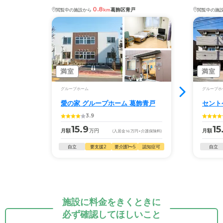
0.8
葛飾区青戸
閲覧中の施設から
km
閲覧中の施
満室
満室
グループホーム
グループホ
愛の家 グループホーム 葛飾青戸
セント
3.9
15.9
15
月額
万円
月額
(入居金
16
万円
+介護保険料)
自立
要支援2
要介護1〜5
認知症可
自立
施設に料金をきくときに
必ず確認してほしいこと