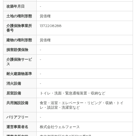
改築年月日
-
土地の権利形態
賃借権
介護保険事業所
1372208288
番号
建物の権利形態
賃借権
損害賠償保険
-
介護保険サービ
-
ス
耐火建築物基準
-
消火設備
-
居室設備
トイレ・洗面・緊急通報装置・収納など
共用施設設備
食堂・浴室・エレベーター・リビング・収納・トイ
レ・談話室・洗濯室など
バリアフリー
-
運営事業者名
株式会社ウェルフォース