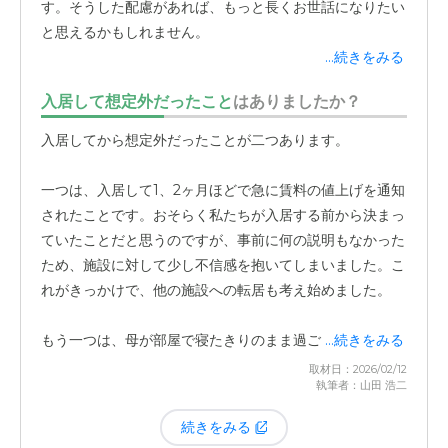
す。そうした配慮があれば、もっと長くお世話になりたい
ています。
と思えるかもしれません。
...続きをみる
正直なところ、入居直後の値上げによる不信感や、
リハビ
入居して想定外だったこと
はありましたか？
リや他者との交流が全くない現状
から、現在は病院など他
の選択肢も含めて家族で転居を話し合っている段階です。
入居してから想定外だったことが二つあります。
一つは、入居して1、2ヶ月ほどで急に賃料の値上げを通知
されたことです。おそらく私たちが入居する前から決まっ
ていたことだと思うのですが、事前に何の説明もなかった
ため、施設に対して少し不信感を抱いてしまいました。こ
れがきっかけで、他の施設への転居も考え始めました。
もう一つは、母が部屋で寝たきりのまま過ごしている時間
...続きをみる
がほとんどだということです。もう少し、車椅子で共有ス
取材日：2026/02/12
執筆者：山田 浩二
ペースに連れ出してもらったり、散歩をしたりといった機
会があるものと期待していたのですが、実際にはリハビリ
続きをみる
などもなく、他の方との交流も全くない状態です。この点