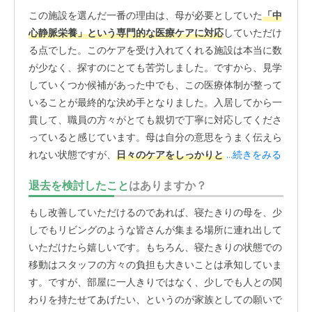
この施設を選んだ一番の理由は、母が必要としていた
「中
心静脈栄養」という専門的な医療ケアに対応
していただけ
る点でした。このケアを受け入れてくれる施設は本当に数
が少なく、探すのにとても苦労しました。ですから、見学
していくつか候補があった中でも、この医療体制が整って
いることが最終的な決め手となりました。入居してから一
貫して、職員の方々がとても親切で丁寧に対応してくださ
っていると感じています。母は自分の意思をうまく伝えら
れない状態ですが、
日々のケアをしっかりとしていただい
...続きをみる
ている様子
を見ると、家族としてとても安心できます。何
退去を検討したこと
はありますか？
かあった際に相談するケアマネージャーさんとの連携もス
ムーズで、こちらの話もしっかりと聞いてくださいます。
もし改善していただけるのであれば、寝たきりの母を、少
面会がしやすいことも、この施設の良かった点です。特に
しでもリビングのような皆さんが集まる場所に連れ出して
時間の制約が厳しくなく
、朝9時から夕方5時の間であれ
いただけたら嬉しいです。もちろん、寝たきりの状態での
ば、何時間いても良いと言われています。家族が会いたい
移動はスタッフの方々の負担も大きいことは承知していま
と思った時に、気兼ねなく訪ねてゆっくりと時間を過ごせ
す。ですが、部屋に一人きりではなく、少しでも人との関
るのは、本当にありがたいです。母とのつながりを維持す
わりを持たせてあげたい、というのが家族としての願いで
る上で、この柔軟な面会体制はとても大切なことだと感じ