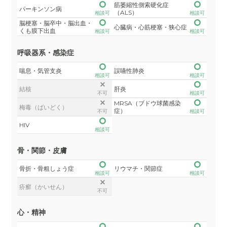
筋萎縮性側索硬化症
パーキンソン病
（ALS）
相談可
相談可
脳梗塞・脳卒中・脳出血・
心臓病・心筋梗塞・狭心症
くも膜下出血
相談可
相談可
呼吸器系・感染症
喘息・気管支炎
誤嚥性肺炎
相談可
相談可
結核
肝炎
不可
相談可
MRSA（ブドウ球菌感染
梅毒（ばいどく）
症）
不可
相談可
HIV
相談可
骨・関節・皮膚
骨折・骨粗しょう症
リウマチ・関節症
相談可
相談可
疥癬（かいせん）
不可
心・精神