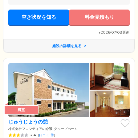
空き状況を知る
料金見積もり
※2026/07/08更新
施設の詳細を見る
満室
じゅうじょうの憩
株式会社フロンティアの介護
グループホーム
2.6
(
口コミ1件
)