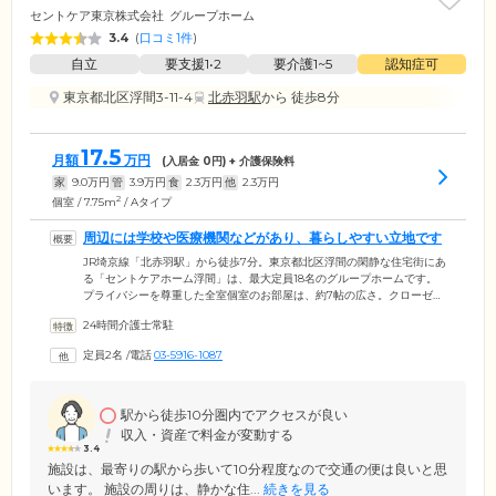
セントケア東京株式会社
グループホーム
3.4
(
口コミ1件
)
自立
要支援1•2
要介護1~5
認知症可
東京都北区浮間3-11-4
北赤羽駅
から 徒歩8分
17.5
月額
万円
(入居金
0
円) + 介護保険料
家
9.0
万円
管
3.9
万円
食
2.3
万円
他
2.3
万円
2
個室 / 7.75m
/ Aタイプ
周辺には学校や医療機関などがあり、暮らしやすい立地です
JR埼京線「北赤羽駅」から徒歩7分。東京都北区浮間の閑静な住宅街にあ
る「セントケアホーム浮間」は、最大定員18名のグループホームです。
プライバシーを尊重した全室個室のお部屋は、約7帖の広さ。クローゼッ
ト、洗面化粧台、エアコンを完備しており、ご自身のペースで安心して
24時間介護士常駐
お過ごしただける環境です。また、すべて介護に適したお部屋となって
おりますので、ほかの方の目を気にすることなく最適なケアサービスが
定員2名
/
電話
03-5916-1087
受けられます。ホーム周辺には幼稚園や小学校、医療機関などがあり、
暮らしやすい立地も魅力。地域のなかで温かい生活を営んでいただけま
す。
駅から徒歩10分圏内でアクセスが良い
収入・資産で料金が変動する
3.4
施設は、最寄りの駅から歩いて10分程度なので交通の便は良いと思
います。 施設の周りは、静かな住...
続きを見る