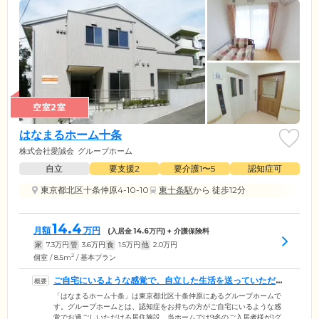
空室2室
はなまるホーム十条
株式会社愛誠会
グループホーム
自立
要支援2
要介護1〜5
認知症可
東京都北区十条仲原4-10-10
東十条駅
から 徒歩12分
14.4
月額
万円
(入居金
14.6
万円) + 介護保険料
家
7.3
万円
管
3.6
万円
食
1.5
万円
他
2.0
万円
2
個室 / 8.5m
/ 基本プラン
ご自宅にいるような感覚で、自立した生活を送っていただけ
ます
「はなまるホーム十条」は東京都北区十条仲原にあるグループホームで
す。グループホームとは、認知症をお持ちの方がご自宅にいるような感
覚でお過ごしいただける居住施設。当ホームでは9名のご入居者様が1グ