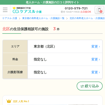
老人ホーム・介護施設の口コミ評判サイト
0120-579-721
掲載施設5万件超
0
受付 10:00〜19:00
土日祝OK
ケアスル 介護
東京都の有料老人ホーム・介護施設一覧
北区の有料老人ホーム・介護施設
3
北区
の
生活保護相談可の施設
件
変更
東京都（北区）
エリア
指定なし
変更
料金
指定なし
変更
介護度/医療
絞り込み
北区 人気 No.1