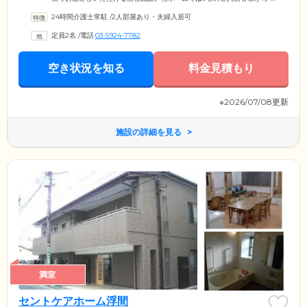
ループになって共同生活を送っています。ご入居対象は要支援2から要介
24時間介護士常駐
/
2人部屋あり・夫婦入居可
護5で、認知症の診断を受けた方です。当ホームではご入居者様の認知症
および身体能力低下の進行を緩やかにする目的で、料理や洗濯、掃除と
定員2名
/
電話
03-5924-7782
いった家事や入浴など、身の回りのことはできる範囲内でご入居者様ご
自身で行っていただいております。スタッフが安全性に配慮し、サポー
トをいたしますのでご安心ください。
空き状況を知る
料金見積もり
※2026/07/08更新
施設の詳細を見る
満室
セントケアホーム浮間