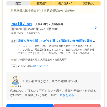
自立
要支援2
要介護1〜5
認知症可
東京都北区十条台2-1-2
新板橋駅
から 徒歩8分
18.1
月額
万円
(入居金
0
円) + 介護保険料
家
8.5
万円
管
3.6
万円
食
6.0
万円
他
0
万円
2
個室 / 8.75m
/ 基本プラン
家事を行う生活リハビリを通して認知症の進行緩和を図りま
す
「じゅうじょうの憩」には、認知症をお持ちの方がご入居されていま
す。少人数で共同生活を送ることによって、心身共に穏やかな毎日を過
ごすことができます。また、生活リハビリとして、スタッフのサポート
を受けながら一緒に家事を行っています。フローリングワイパーで床掃
24時間介護士常駐
/
2人部屋あり・夫婦入居可
除をしたり、洗濯物をたたんだり。カレーライスの時は、野菜の皮むき
から、炒めて煮込むまで、一緒に楽しみながら取り組んでいます。ま
定員2名
/
電話
03-5944-1172
た、ご入居者様が握ってくれたおにぎりをみんなで食べることもありま
す。家事を通してコミュニケーションをとり、関わる人たちとの信頼関
係を深めていくことで、認知症症状の改善や、進行緩和を図ります。
広い駐車場がなく、車での見舞いに不便
2.6
印象にない。可もなく不可もないと思う。挨拶が元気だった記憶も
ないので、最低限という感じ。 特に...
続きを見る