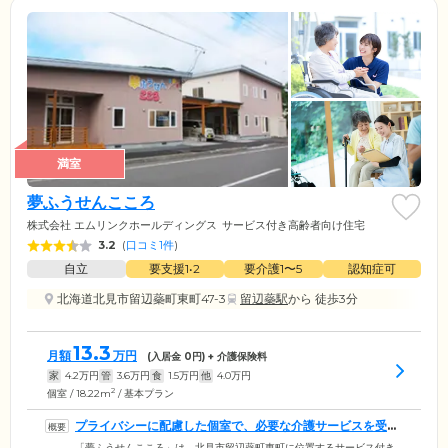
満室
夢ふうせんこころ
株式会社 エムリンクホールディングス
サービス付き高齢者向け住宅
3.2
(
口コミ1件
)
自立
要支援1•2
要介護1〜5
認知症可
北海道北見市留辺蘂町東町47-3
留辺蘂駅
から 徒歩3分
13.3
月額
万円
(入居金
0
円) + 介護保険料
家
4.2
万円
管
3.6
万円
食
1.5
万円
他
4.0
万円
2
個室 / 18.22m
/ 基本プラン
プライバシーに配慮した個室で、必要な介護サービスを受け
られます
「夢ふうせんこころ」は、北見市留辺蘂町東町に位置するサービス付き