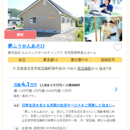
満室
夢ふうせんあさひ
株式会社 エムリンクホールディングス
住宅型有料老人ホーム
自立
要支援1•2
要介護1〜5
認知症可
北海道北見市留辺蘂町旭中央29-108
留辺蘂駅
から 徒歩7分
4.1
月額
万円
(入居金
5.0
万円) + 介護保険料
家
2.5
万円
管
0
万円
食
6,000
円
他
1.0
万円
個室 / 基本プラン
日常生活を支える充実の生活サービスをご用意した住まいで
す
「夢ふうせんあさひ」は、安心して日常生活を送りたいご高齢者様に向
けて、充実した生活サービスをご用意した住まいです。ホームがあるの
は北見市留辺蘂町の緑豊かな住宅街の一角。JR「留辺蘂」駅から徒歩圏
内にあり、ご家族様やご友人様もお気軽に遊びに来ていただけます。周
定員9名
/
居室9室
/
2015年8月設立
/
辺にはコンビニやスーパー、郵便局、公園が揃っており、毎日のお買い