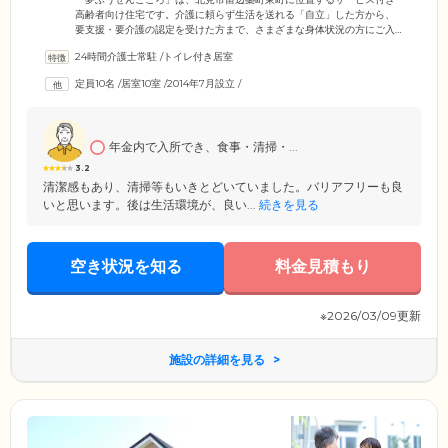
高齢者向け住宅です。介護に頼らず生活を送れる「自立」した方から、
要支援・要介護の認定を受けた方まで、さまざまな身体状況の方にご入
居いただけます。ご入居者様がお住まいになる10室のお部屋は、全室個
24時間介護士常駐
/
トイレ付き居室
室でご用意いたしました。プライバシーの保たれた空間で、おひとりの
時間を大切にしていただけます。必要な介護サービスを自室で受けるこ
定員10名
/
居室10室
/
2014年7月設立
/
とも可能ですので、介護を必要とする方もご安心ください。また、医療
機関とも提携しています。体調不良の際などは、医師と連携し迅速に対
応いたしますので、万が一の際もお任せください。
年金内で入所でき、食事・清掃・...
3.2
清潔感もあり、清掃等もいきとどいていました。バリアフリーも良
いと思います。後は生活環境が、良い...
続きを見る
空き状況を知る
料金見積もり
※2026/03/09更新
施設の詳細を見る