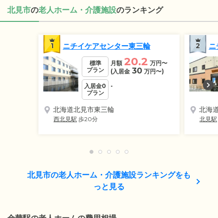
北見市
の
老人ホーム・介護施設
のランキング
1
ニチイケアセンター東三輪
2
ニ
20.2
標準
月額
万円
〜
プラン
30
(入居金
万円
〜)
入居金0
-
プラン
北海道北見市東三輪
北海
西北見駅
歩20分
北見駅
北見市の老人ホーム・介護施設ランキングをも
っと見る