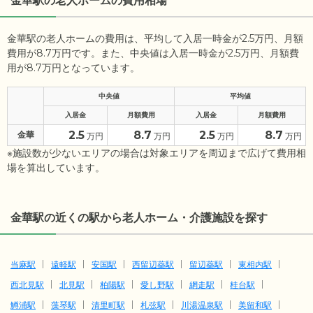
金華駅の老人ホームの費用相場
金華駅の老人ホームの費用は、平均して入居一時金が2.5万円、月額
費用が8.7万円です。また、中央値は入居一時金が2.5万円、月額費
用が8.7万円となっています。
中央値
平均値
入居金
月額費用
入居金
月額費用
2.5
8.7
2.5
8.7
金華
万円
万円
万円
万円
※施設数が少ないエリアの場合は対象エリアを周辺まで広げて費用相
場を算出しています。
金華駅の近くの駅から老人ホーム・介護施設を探す
当麻駅
遠軽駅
安国駅
西留辺蘂駅
留辺蘂駅
東相内駅
西北見駅
北見駅
柏陽駅
愛し野駅
網走駅
桂台駅
鱒浦駅
藻琴駅
清里町駅
札弦駅
川湯温泉駅
美留和駅