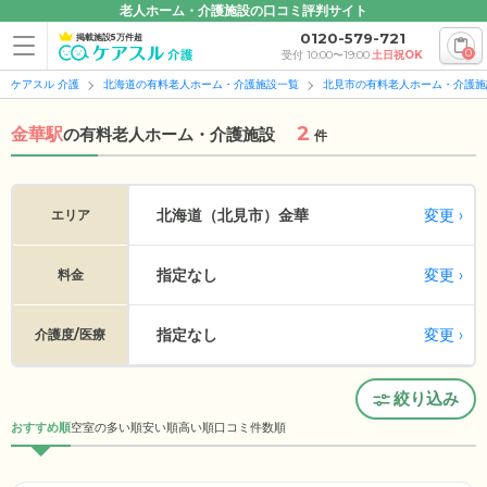
老人ホーム・介護施設の口コミ評判サイト
0120-579-721
掲載施設5万件超
0
受付 10:00〜19:00
土日祝OK
ケアスル 介護
北海道の有料老人ホーム・介護施設一覧
北見市の有料老人ホーム・介護施
2
金華駅
の
有料老人ホーム・介護施設
件
変更
北海道（北見市）
金華
エリア
指定なし
変更
料金
指定なし
変更
介護度/医療
絞り込み
おすすめ順
空室の多い順
安い順
高い順
口コミ件数順