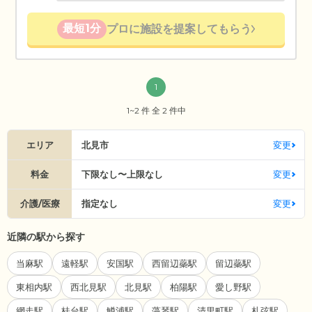
最短1分
プロに施設を提案してもらう
1
1~2 件 全 2 件中
エリア
北見市
変更
料金
下限なし〜上限なし
変更
介護/医療
指定なし
変更
近隣の駅から探す
当麻駅
遠軽駅
安国駅
西留辺蘂駅
留辺蘂駅
東相内駅
西北見駅
北見駅
柏陽駅
愛し野駅
網走駅
桂台駅
鱒浦駅
藻琴駅
清里町駅
札弦駅