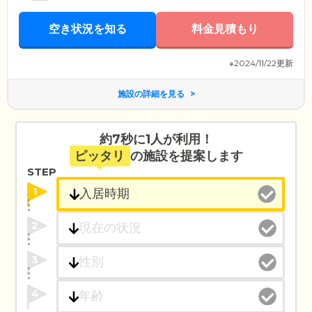
物や散策にも便利。館内には経験豊富なスタッフが24時間常駐し、掃
除・洗濯のお手伝いなどをはじめとする生活全般のサポートをご提供し
空き状況を知る
料金見積もり
ています。郵便物・宅配物の受け取りや健康・介護に関するお悩み相談
なども承っていますので、気兼ねなくお申し付けください。
※2024/11/22更新
施設の詳細を見る
約7秒に1人が利用！
ピッタリ
の施設を提案します
STEP
1
2
3
4