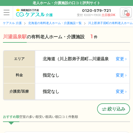
老人ホーム・介護施設の口コミ評判サイト
0120-579-721
掲載施設5万件超
0
受付 10:00〜19:00
土日祝OK
ケアスル 介護
北海道の有料老人ホーム・介護施設一覧
川上郡弟子屈町の有料老人ホーム
1
川湯温泉駅
の
有料老人ホーム・介護施設
件
変更
北海道（川上郡弟子屈町...
川湯温泉
エリア
指定なし
変更
料金
指定なし
変更
介護度/医療
絞り込み
おすすめ順
空室の多い順
安い順
高い順
口コミ件数順