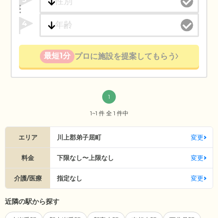
4
最短1分
プロに施設を提案してもらう
1
1~1 件 全 1 件中
エリア
川上郡弟子屈町
変更
料金
下限なし〜上限なし
変更
介護/医療
指定なし
変更
近隣の駅から探す