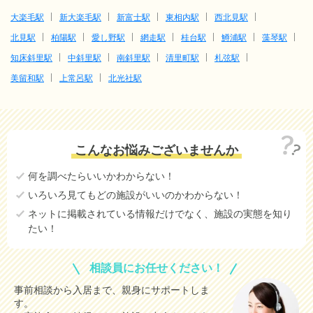
大楽毛駅
新大楽毛駅
新富士駅
東相内駅
西北見駅
北見駅
柏陽駅
愛し野駅
網走駅
桂台駅
鱒浦駅
藻琴駅
知床斜里駅
中斜里駅
南斜里駅
清里町駅
札弦駅
美留和駅
上常呂駅
北光社駅
こんなお悩みございませんか
何を調べたらいいかわからない！
いろいろ見てもどの施設がいいのかわからない！
ネットに掲載されている情報だけでなく、施設の実態を知り
たい！
相談員にお任せください！
事前相談から入居まで、親身にサポートしま
す。