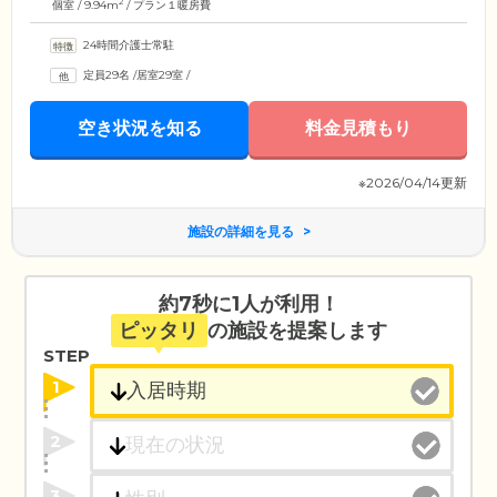
2
個室 / 9.94m
/ プラン１暖房費
24時間介護士常駐
定員29名
/
居室29室
/
空き状況を知る
料金見積もり
※2026/04/14更新
施設の詳細を見る
約7秒に1人が利用！
ピッタリ
の施設を提案します
STEP
1
2
3