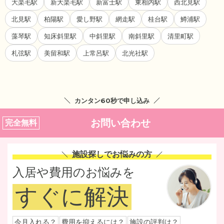
大楽毛駅
新大楽毛駅
新富士駅
東相内駅
西北見駅
北見駅
柏陽駅
愛し野駅
網走駅
桂台駅
鱒浦駅
藻琴駅
知床斜里駅
中斜里駅
南斜里駅
清里町駅
札弦駅
美留和駅
上常呂駅
北光社駅
カンタン60秒で申し込み
お問い合わせ
完全無料
施設探しでお悩みの方
入居や費用のお悩みを
すぐに解決
今月入れる？
費用を抑えるには？
施設の評判は？