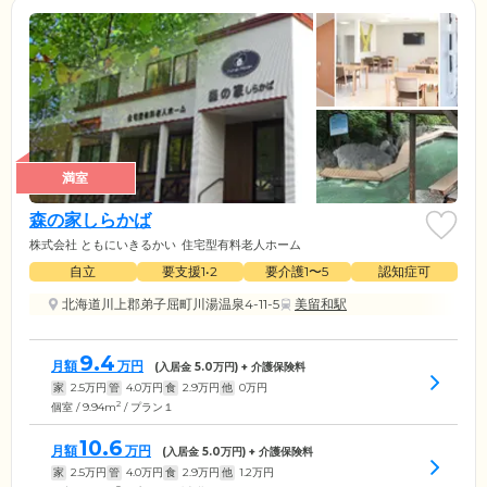
満室
森の家しらかば
株式会社 ともにいきるかい
住宅型有料老人ホーム
自立
要支援1•2
要介護1〜5
認知症可
北海道川上郡弟子屈町川湯温泉4-11-5
美留和駅
9.4
月額
万円
(入居金
5.0
万円) + 介護保険料
家
2.5
万円
管
4.0
万円
食
2.9
万円
他
0
万円
2
個室 / 9.94m
/ プラン１
10.6
月額
万円
(入居金
5.0
万円) + 介護保険料
家
2.5
万円
管
4.0
万円
食
2.9
万円
他
1.2
万円