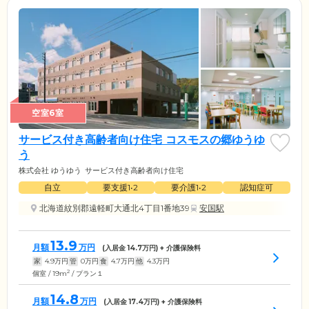
空室6室
サービス付き高齢者向け住宅 コスモスの郷ゆうゆ
う
株式会社 ゆうゆう
サービス付き高齢者向け住宅
自立
要支援1•2
要介護1•2
認知症可
北海道紋別郡遠軽町大通北4丁目1番地39
安国駅
13.9
月額
万円
(入居金
14.7
万円) + 介護保険料
家
4.9
万円
管
0
万円
食
4.7
万円
他
4.3
万円
2
個室 / 19m
/ プラン１
14.8
月額
万円
(入居金
17.4
万円) + 介護保険料