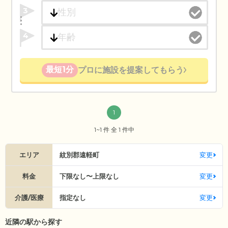
3
4
最短1分
プロに施設を提案してもらう
1
1~1 件 全 1 件中
エリア
紋別郡遠軽町
変更
料金
下限なし〜上限なし
変更
介護/医療
指定なし
変更
近隣の駅から探す