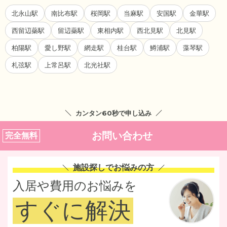
北永山駅
南比布駅
桜岡駅
当麻駅
安国駅
金華駅
西留辺蘂駅
留辺蘂駅
東相内駅
西北見駅
北見駅
柏陽駅
愛し野駅
網走駅
桂台駅
鱒浦駅
藻琴駅
札弦駅
上常呂駅
北光社駅
カンタン60秒で申し込み
お問い合わせ
完全無料
施設探しでお悩みの方
入居や費用のお悩みを
すぐに解決