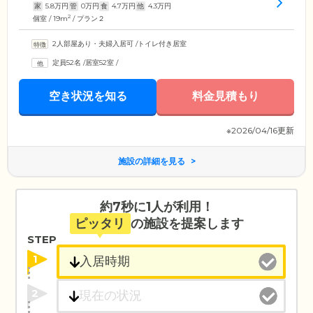
家
5.8
万円
管
0
万円
食
4.7
万円
他
4.3
万円
2
個室 / 19m
/ プラン２
2人部屋あり・夫婦入居可
/
トイレ付き居室
定員52名
/
居室52室
/
空き状況を知る
料金見積もり
※2026/04/16更新
施設の詳細を見る
約7秒に1人が利用！
ピッタリ
の施設を提案します
STEP
1
2