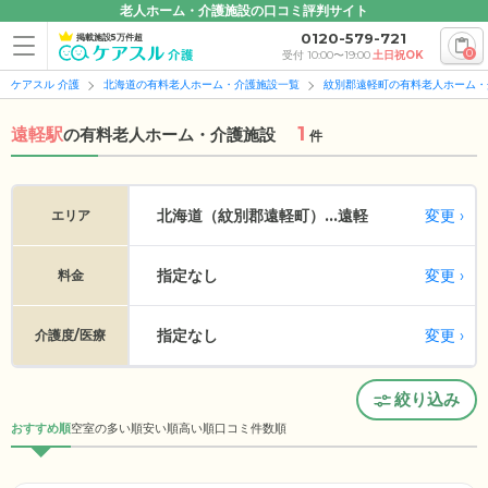
老人ホーム・介護施設の口コミ評判サイト
0120-579-721
掲載施設5万件超
0
受付 10:00〜19:00
土日祝OK
ケアスル 介護
北海道の有料老人ホーム・介護施設一覧
紋別郡遠軽町の有料老人ホーム・
1
遠軽駅
の
有料老人ホーム・介護施設
件
変更
北海道（紋別郡遠軽町）...
遠軽
エリア
指定なし
変更
料金
指定なし
変更
介護度/医療
絞り込み
おすすめ順
空室の多い順
安い順
高い順
口コミ件数順