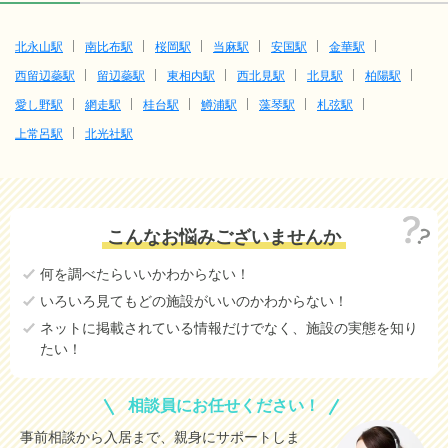
北永山駅
南比布駅
桜岡駅
当麻駅
安国駅
金華駅
西留辺蘂駅
留辺蘂駅
東相内駅
西北見駅
北見駅
柏陽駅
愛し野駅
網走駅
桂台駅
鱒浦駅
藻琴駅
札弦駅
上常呂駅
北光社駅
こんなお悩みございませんか
何を調べたらいいかわからない！
いろいろ見てもどの施設がいいのかわからない！
ネットに掲載されている情報だけでなく、施設の実態を知り
たい！
相談員にお任せください！
事前相談から入居まで、親身にサポートしま