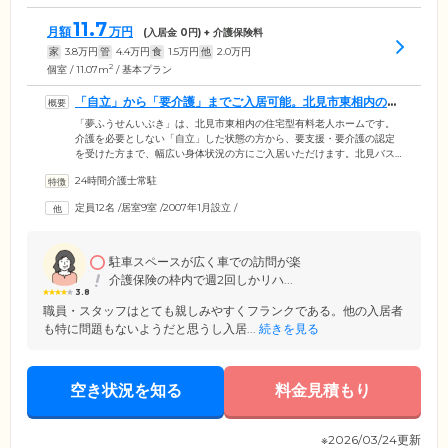
11.7
月額
万円
(入居金
0
円) + 介護保険料
家
3.8
万円
管
4.4
万円
食
1.5
万円
他
2.0
万円
2
個室 / 11.07m
/ 基本プラン
「自立」から「要介護」までご入居可能。北見市東相内の住
まいです
「夢ふうせんいぶき」は、北見市東相内の住宅型有料老人ホームです。
介護を必要としない「自立」した状態の方から、要支援・要介護の認定
を受けた方まで、幅広い身体状況の方にご入居いただけます。北見バス
「東相内中学校停留所」バス停より徒歩約2分の好アクセス。ご家族様や
24時間介護士常駐
ご友人様が訪れやすいのも魅力です。ご入居のみなさまがお住まいにな
る居室は、全室個室でご用意。プライバシーの保たれた空間でおひとり
定員12名
/
居室9室
/
2007年1月設立
/
の時間を大切にしていただけます。また、ほかのご入居者様の目を気に
することなく自室で介護を受けられますので、介護度が高めの方もご安
心ください。
駐車スペースが広く車での訪問が楽
介護保険の枠内で週2回しかリハ...
3.8
職員・スタッフはとても親しみやすくフランクである。他の入居者
も特に問題もないようだと思うし入居...
続きを見る
空き状況を知る
料金見積もり
※2026/03/24更新