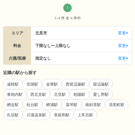
1
1~4 件 全 4 件中
エリア
北見市
変更
料金
下限なし〜上限なし
変更
介護/医療
指定なし
変更
近隣の駅から探す
遠軽駅
安国駅
金華駅
西留辺蘂駅
留辺蘂駅
東相内駅
西北見駅
北見駅
柏陽駅
愛し野駅
網走駅
桂台駅
鱒浦駅
藻琴駅
南斜里駅
清里町駅
札弦駅
川湯温泉駅
美留和駅
上常呂駅