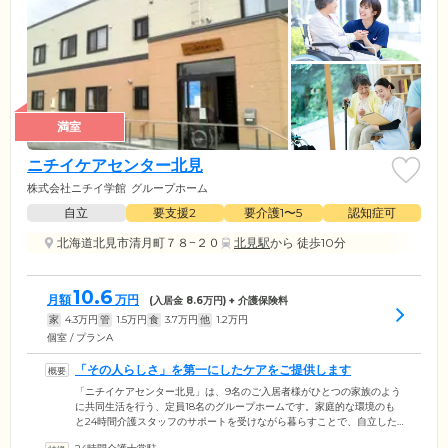
満室
ニチイケアセンター北見
株式会社ニチイ学館
グループホーム
自立
要支援2
要介護1〜5
認知症可
北海道北見市清月町７８−２０
北見駅
から 徒歩10分
10.6
月額
万円
(入居金
8.6
万円) + 介護保険料
家
4.3
万円
管
1.5
万円
食
3.7
万円
他
1.2
万円
個室 / プランA
「その人らしさ」を第一にしたケアをご提供します
「ニチイケアセンター北見」は、9名のご入居者様がひとつの家族のよう
に共同生活を行う、定員18名のグループホームです。家庭的な環境のも
と24時間介護スタッフのサポートを受けながら暮らすことで、自立した
生活を目指しています。当施設が大切にしているのは、「その人らし