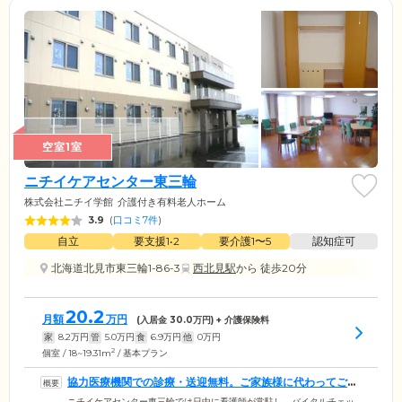
空室1室
ニチイケアセンター東三輪
株式会社ニチイ学館
介護付き有料老人ホーム
3.9
(
口コミ7件
)
自立
要支援1•2
要介護1〜5
認知症可
北海道北見市東三輪1-86-3
西北見駅
から 徒歩20分
20.2
月額
万円
(入居金
30.0
万円) + 介護保険料
家
8.2
万円
管
5.0
万円
食
6.9
万円
他
0
万円
2
個室 / 18~19.31m
/ 基本プラン
協力医療機関での診療・送迎無料。ご家族様に代わってご入
居者様を支えます
ニチイケアセンター東三輪では日中に看護師が常駐し、バイタルチェッ