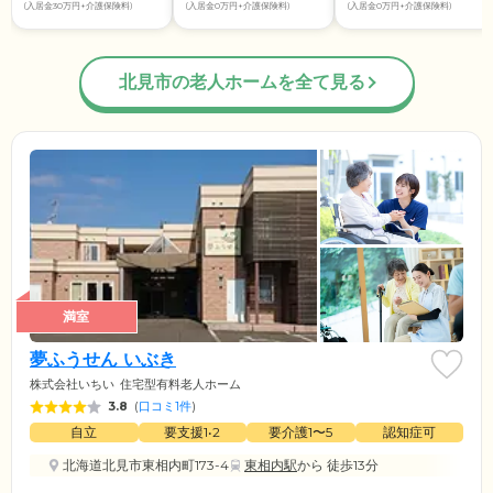
(入居金30万円+介護保険料)
(入居金0万円+介護保険料)
(入居金0万円+介護保険料)
北見市の老人ホームを全て見る
満室
夢ふうせん いぶき
株式会社いちい
住宅型有料老人ホーム
3.8
(
口コミ1件
)
自立
要支援1•2
要介護1〜5
認知症可
北海道北見市東相内町173-4
東相内駅
から 徒歩13分