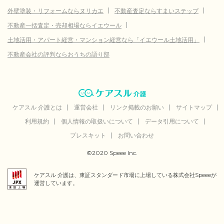
外壁塗装・リフォームならヌリカエ
不動産査定ならすまいステップ
不動産一括査定・売却相場ならイエウール
土地活用・アパート経営・マンション経営なら「イエウール土地活用」
不動産会社の評判ならおうちの語り部
ケアスル 介護とは
運営会社
リンク掲載のお願い
サイトマップ
利用規約
個人情報の取扱いについて
データ引用について
プレスキット
お問い合わせ
©2020 Speee Inc.
ケアスル 介護は、東証スタンダード市場に上場している株式会社Speeeが
運営しています。