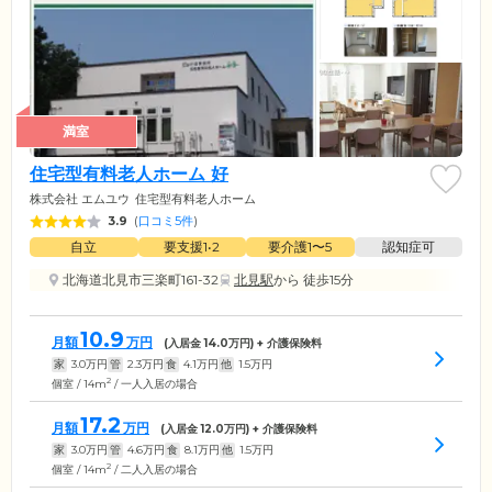
満室
住宅型有料老人ホーム 好
株式会社 エムユウ
住宅型有料老人ホーム
3.9
(
口コミ5件
)
自立
要支援1•2
要介護1〜5
認知症可
北海道北見市三楽町161-32
北見駅
から 徒歩15分
10.9
月額
万円
(入居金
14.0
万円) + 介護保険料
家
3.0
万円
管
2.3
万円
食
4.1
万円
他
1.5
万円
2
個室 / 14m
/ 一人入居の場合
17.2
月額
万円
(入居金
12.0
万円) + 介護保険料
家
3.0
万円
管
4.6
万円
食
8.1
万円
他
1.5
万円
2
個室 / 14m
/ 二人入居の場合