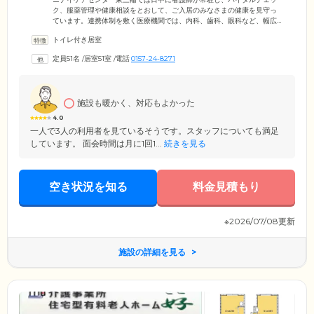
ク、服薬管理や健康相談をとおして、ご入居のみなさまの健康を見守っ
ています。連携体制を敷く医療機関では、内科、歯科、眼科など、幅広
い診療科の外来診療と緊急時の往診を実施。提携医療機関であれば送迎
トイレ付き居室
や診療は無料で行い、遠方で暮らすご家族様の代わりとなってご入居者
様を支えています。看護師が不在となる夜間には、医師とオンコール体
定員51名
/
居室51室
/
電話
0157-24-8271
制を敷き緊急時に対応します。また少しでも多くの方に利用いただきや
すい施設とするため。入居金は0円。経済的不安で入居をお悩みの方も、
ぜひ一度お問い合わせください。
施設も暖かく、対応もよかった
4.0
一人で3人の利用者を見ているそうです。スタッフについても満足
しています。 面会時間は月に1回1...
続きを見る
空き状況を知る
料金見積もり
※2026/07/08更新
施設の詳細を見る