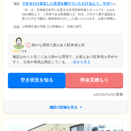
できるだけ自立した生活を続けていただけるよう、サポート
いたします
「好」は、北海道北見市に位置する住宅型有料老人ホームです。おおむ
ね60歳以上で、ご自身である程度動ける「自立」の方から要介護認定を
受けた方まで幅広い身体状況の方にご入居いただけます。お体の状態に
合わせて、介護サービスのご利用が可能です。スタッフは24時間体制で
24時間介護士常駐
/
2人部屋あり・夫婦入居可
常駐。夜間に体調が急変した場合も、迅速に対応いたします。緊急時に
は居室備え付けのコールボタンでスタッフへすぐに通報できて安心で
す。また、日常生活でのお悩みや心配ごとは、お気軽にご相談くださ
い。ご入居者様に住み慣れた地域でできるだけ自立した生活を続けてい
静かな環境で庭があり駐車場も停...
ただけるようにサービスの充実に努めています。
3.8
施設はわりと近くにあり静かな環境で、お庭もあり駐車場も停めや
すく、立地や環境は満足している。 ...
続きを見る
空き状況を知る
料金見積もり
※2026/04/24更新
施設の詳細を見る