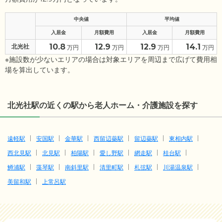
中央値
平均値
入居金
月額費用
入居金
月額費用
10.8
12.9
12.9
14.1
北光社
万円
万円
万円
万円
※施設数が少ないエリアの場合は対象エリアを周辺まで広げて費用相
場を算出しています。
北光社駅の近くの駅から老人ホーム・介護施設を探す
遠軽駅
安国駅
金華駅
西留辺蘂駅
留辺蘂駅
東相内駅
西北見駅
北見駅
柏陽駅
愛し野駅
網走駅
桂台駅
鱒浦駅
藻琴駅
南斜里駅
清里町駅
札弦駅
川湯温泉駅
美留和駅
上常呂駅