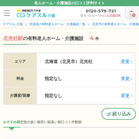
老人ホーム・介護施設の口コミ評判サイト
0120-579-721
掲載施設5万件超
0
受付 10:00〜19:00
土日祝OK
ケアスル 介護
北海道の有料老人ホーム・介護施設一覧
北見市の有料老人ホーム・介護施
4
北光社駅
の
有料老人ホーム・介護施設
件
変更
北海道（北見市）
北光社
エリア
指定なし
変更
料金
指定なし
変更
介護度/医療
絞り込み
おすすめ順
空室の多い順
安い順
高い順
口コミ件数順