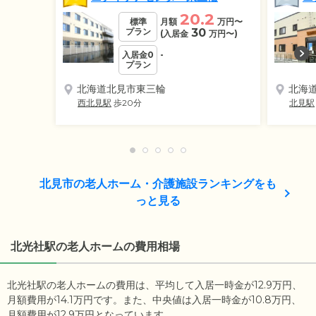
20.2
標準
月額
万円
〜
プラン
30
(入居金
万円
〜)
入居金0
-
プラン
北海道北見市東三輪
北海
西北見駅
歩20分
北見駅
北見市の老人ホーム・介護施設ランキングをも
っと見る
北光社駅の老人ホームの費用相場
北光社駅の老人ホームの費用は、平均して入居一時金が12.9万円、
月額費用が14.1万円です。また、中央値は入居一時金が10.8万円、
月額費用が12.9万円となっています。