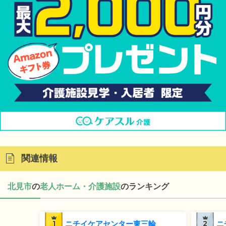
関連情報
北見市
の
老人ホーム・介護施設
のランキング
1
ニチイケアセンター東三輪
2
ニ