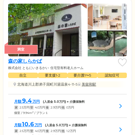
満室
森の家しらかば
株式会社 ともにいきるかい
住宅型有料老人ホーム
自立
要支援1•2
要介護1〜5
認知症可
北海道川上郡弟子屈町川湯温泉4-11-5
美留和駅
9.4
月額
万円
(入居金
5.0
万円) + 介護保険料
家
2.5
万円
管
4.0
万円
食
2.9
万円
他
0
万円
2
個室 / 9.94m
/ プラン１
10.6
月額
万円
(入居金
5.0
万円) + 介護保険料
家
2.5
万円
管
4.0
万円
食
2.9
万円
他
1.2
万円