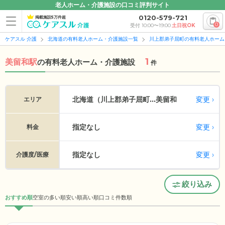
老人ホーム・介護施設の口コミ評判サイト
0120-579-721
掲載施設5万件超
0
受付 10:00〜19:00
土日祝OK
ケアスル 介護
北海道の有料老人ホーム・介護施設一覧
川上郡弟子屈町の有料老人ホーム
1
美留和駅
の
有料老人ホーム・介護施設
件
変更
北海道（川上郡弟子屈町...
美留和
エリア
指定なし
変更
料金
指定なし
変更
介護度/医療
絞り込み
おすすめ順
空室の多い順
安い順
高い順
口コミ件数順