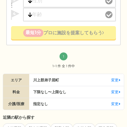
4
最短1分
プロに施設を提案してもらう
1
1~1 件 全 1 件中
エリア
川上郡弟子屈町
変更
料金
下限なし〜上限なし
変更
介護/医療
指定なし
変更
近隣の駅から探す