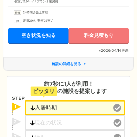
2
個室 / 9.94m
/ プラン１暖房費
24時間介護士常駐
定員29名
/
居室29室
/
空き状況を知る
料金見積もり
※2026/04/14更新
施設の詳細を見る
約7秒に1人が利用！
ピッタリ
の施設を提案します
STEP
1
2
3