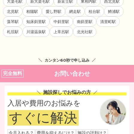
大楽毛駅
新大楽毛駅
新富士駅
東相内駅
西北見駅
北見駅
柏陽駅
愛し野駅
網走駅
桂台駅
鱒浦駅
藻琴駅
知床斜里駅
中斜里駅
南斜里駅
清里町駅
札弦駅
川湯温泉駅
上常呂駅
北光社駅
カンタン60秒で申し込み
お問い合わせ
完全無料
施設探しでお悩みの方
入居や費用のお悩みを
すぐに解決
今月入れる？
費用を抑えるには？
施設の評判は？