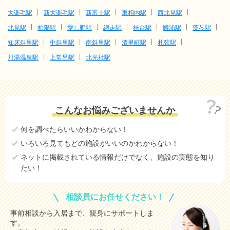
大楽毛駅
新大楽毛駅
新富士駅
東相内駅
西北見駅
北見駅
柏陽駅
愛し野駅
網走駅
桂台駅
鱒浦駅
藻琴駅
知床斜里駅
中斜里駅
南斜里駅
清里町駅
札弦駅
川湯温泉駅
上常呂駅
北光社駅
こんなお悩みございませんか
何を調べたらいいかわからない！
いろいろ見てもどの施設がいいのかわからない！
ネットに掲載されている情報だけでなく、施設の実態を知り
たい！
相談員にお任せください！
事前相談から入居まで、親身にサポートしま
す。