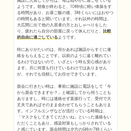
施設に入居してからは、母は穏やかに過ごせている
ようです。朝食が終わると、10時頃に軽い体操をす
る時間があり、お昼ご飯の後、3時くらいにはおやつ
の時間もあると聞いています。それ以外の時間は、
大広間に出て他の入居者の方とおしゃべりをした
り、疲れたら自分の部屋に戻って休んだりと、
比較
的自由に過ごしている
ようです。

特にありがたいのは、何かあれば施設からすぐに連
絡をもらえることです。以前のように遠く離れてい
るわけではないので、いざという時も安心感があり
ます。月に何度も行けているわけではありません
が、それでも信頼してお任せできています。

面会に行きたい時は、事前に施設に電話をして「今
から面会できますか？」と確認してから伺うことも
ありますし、時には連絡せず直接行って、受付で大
丈夫であればそのまま会わせてもらうこともありま
す。インフルエンザなどが流行っている時期は、
「マスクをしてきてくださいね」といった連絡をい
ただくこともあり、感染対策もしっかりされている
と感じています。面会時間は夕方の6時か7時くらい