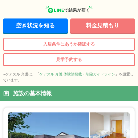
LINE
で結果が届く
空き状況を知る
料金見積もり
入居条件にあうか確認する
見学予約する
※ケアスル 介護は、「
ケアスル 介護 体験談掲載・削除ガイドライン
」を設置し
ています。
施設の基本情報