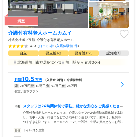
満室
介護付有料老人ホームカムイ
株式会社ポプラ舘
介護付き有料老人ホーム
4.0
(
口コミ3件
 /
入居体験談1件
)
自立
要支援1•2
要介護1〜5
認知症可
北海道旭川市神居6-12-1-15
旭川駅
から 徒歩30分
10.5
月額
万円
(入居金 
0
円) + 介護保険料
家
2.8
万円
管
1.0
万円
食
4.2
万円
他
2.5
万円
個室 / 基本プラン
スタッフは24時間体制で常駐。確かな安心をご実感くださ
い
介護付有料老人ホームカムイは、介護スタッフが24時間365日体制で常駐
し、食事・入浴・排せつなどの介助を行う住まいです。館内は、転倒や
つまずきを防止する、オールバリアフリー設計。生活の拠点となるお部
屋は、プライバシーに配慮した個室をご用意しました。各お部屋にはナ
トイレ付き居室
ースコールも完備しているため、緊急時はボタンひとつでスタッフと連
絡がとれる環境です。お食事は、栄養バランスのよいメニューを朝昼夕