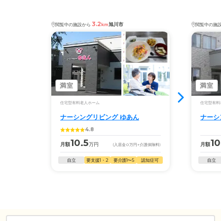
3.2
旭川市
閲覧中の施設から
km
閲覧中の施
満室
満室
住宅型有料老人ホーム
住宅型有料
ナーシングリビング ゆあん
ナーシ
4.8
10.5
10
月額
万円
月額
(入居金
0
万円
+介護保険料)
自立
要支援1・2
要介護1〜5
認知症可
自立