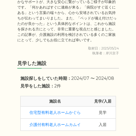
かなサポートが、大きな安心に繋がっているご様子が印象的
です。「何かあればすぐに連絡が来る」「病院がすぐ近くに
ある」という言葉の端々から、心から安堵されているお気持
ちが伝わってまいりました。 また、「ベッドが備え付けだっ
たのが良かった」という具体的なポイントは、これから施設
を探される方にとって、非常に重要な視点だと感じました。 
この記事が、介護施設の利用を検討されている多くのご家族
にとって、少しでもお役に立てれば幸いです。
取材日：2025/05/24
執筆者：岸川京子
見学した施設
施設探しをしていた時期：
2024/07 〜 2024/08
見学をした施設：
2件
施設名
見学/入居
住宅型有料老人ホームかぐら
見学
介護付有料老人ホームカムイ
入居