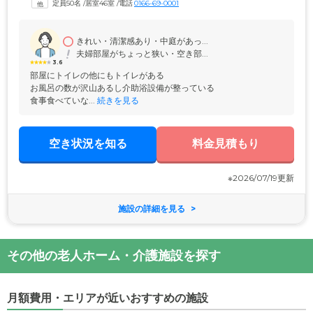
定員50名
 /
居室46室
 /
電話
0166-69-0001
の1日3食ご提供。みなさまと一緒におやつづくりをしたり、フードコー
トやお寿司屋さんで外食をしたりと「食べる喜び」を味わっていただけ
るイベントも開催しています。
きれい・清潔感あり・中庭があっ...
夫婦部屋がちょっと狭い・空き部...
3.6
部屋にトイレの他にもトイレがある

お風呂の数が沢山あるし介助浴設備が整っている

食事食べていな...
 続きを見る
空き状況を知る
料金見積もり
※2026/07/19更新
施設の詳細を見る
その他の老人ホーム・介護施設を探す
月額費用・エリアが近いおすすめの施設