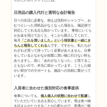
りがたいポイントでしたね。
日用品の購入代行と透明な会計報告
日々の生活に必要な、例えば洗剤やシャンプー、お
むつといった消耗品がなくなった場合も、施設側で
対応してくれる点も助かっています。 事前にいくら
かお金を預けておくと、そこから購入してくれて、
毎月
「これを買いました」という領収書と一緒にき
ちんと報告してくれる
んです。ですから、私たちが
わざわざ買って持っていく必要がありません。仕事
をしているとなかなか頻繁に買い物に行けない時も
ありますし、急に「あれがなくなった」と慌てるこ
ともないので、本当に助かっています。こうした細
かい部分でのサポートも、施設への信頼に繋がって
います。
入居者に合わせた個別対応の食事提供
食事についても、
個人個人の状態に合わせて配慮
し
ていただいている点も安心しています。母は食べ物
を詰まらせたりすることが心配なので、普通のご飯