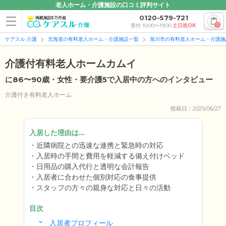
老人ホーム・介護施設の口コミ評判サイト
0120-579-721
掲載施設5万件超
0
受付 10:00〜19:00
土日祝OK
ケアスル 介護
北海道の有料老人ホーム・介護施設一覧
旭川市の有料老人ホーム・介護施
介護付有料老人ホームカムイ
に86〜90歳・女性・要介護5で入居中の方へのインタビュー
介護付き有料老人ホーム
投稿日：2025/06/27
入居した理由は...
近隣病院との迅速な連携と緊急時の対応
入居時の手間と費用を軽減する備え付けベッド
日用品の購入代行と透明な会計報告
入居者に合わせた個別対応の食事提供
スタッフの方々の親身な対応と日々の活動
目次
入居者プロフィール