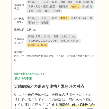
症状なし
せん妄
異食
幻覚・錯視
自傷・他傷行為
認知症の
食事・入浴・服薬の拒否
昼夜逆転
物忘れ
暴力行為
状況
妄想
徘徊
暴言
その他
症状なし
見守り
自立
車椅子
手引/伝い歩き
杖
身体状況
（ADL）
寝たきり
歩行器
医療対応
症状なし
病院に入院していた
老健に入居していた
入居前の
その他施設に入居していた
自宅にいた(同居)
暮らし方
自宅にいた(独居)
施設検討
のきっか
食事の準備が困難になり、一人暮らしが危険と判断されたこと
け
介護付有料老人ホームカムイを
選んだ理由
近隣病院との迅速な連携と緊急時の対応
やはり一番の決め手は、医療面のサポートがしっか
りしていることです。この施設は、何かあった時に
すぐに連れて行ってもらえる
病院が、歩いて5分もか