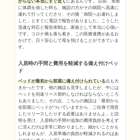
からない本当にすぐ近く
にあるんです。 以前、実際
に体調を崩した時も、施設の方がその病院へ迅速に
連れて行ってくださり、その後「病院へお連れしま
した」とすぐに電話で報告がありました。こうした
迅速な対応と報告体制は、家族として本当に心強い
です。コロナ禍も落ち着き、この医療連携があるお
かげで、日々安心して母を預けることができていま
す。
入居時の手間と費用を軽減する備え付けベッ
ド
ベッドが最初から部屋に備え付けられている
点も大
きかったです。他の施設も見学しましたが、中には
ベッドを別途リース契約しなければならないところ
もありました。その点、こちらの施設は「最初から
全部屋にベッドがついていますから、ご自身で用意
したりリースしたりする必要はありませんよ」と説
明を受け、入居時の手間や追加の費用負担を考えず
に済んだのは非常に助かりました。細かいことかも
しれませんが、入居準備の負担が軽減されるのはあ