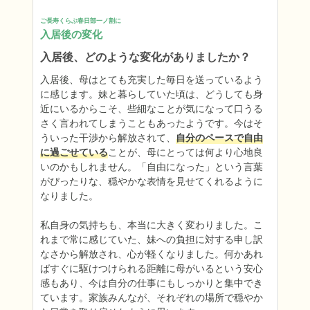
ご長寿くらぶ春日部一ノ割に
入居後の変化
入居後、どのような変化がありましたか？
入居後、母はとても充実した毎日を送っているよう
に感じます。妹と暮らしていた頃は、どうしても身
近にいるからこそ、些細なことが気になって口うる
さく言われてしまうこともあったようです。今はそ
ういった干渉から解放されて、
自分のペースで自由
に過ごせている
ことが、母にとっては何より心地良
いのかもしれません。「自由になった」という言葉
がぴったりな、穏やかな表情を見せてくれるように
なりました。

私自身の気持ちも、本当に大きく変わりました。こ
れまで常に感じていた、妹への負担に対する申し訳
なさから解放され、心が軽くなりました。何かあれ
ばすぐに駆けつけられる距離に母がいるという安心
感もあり、今は自分の仕事にもしっかりと集中でき
ています。家族みんなが、それぞれの場所で穏やか