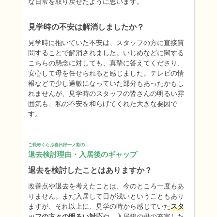
な日常を取り戻せたように思います。
見学時の不安は解消しましたか？
見学時に抱いていた不安は、スタッフの方に直接質
問することで解消されました。いじめなどに関する
こちらの懸念に対しても、真摯に答えてくださり、
安心して母を任せられると感じました。テレビの情
報などで少し過敏になっていた部分もあったかもし
れませんが、見学時のスタッフの皆さんの明るい雰
囲気も、私の不安を和らげてくれた大きな要因で
す。
ご長寿くらぶ春日部一ノ割の
退去検討理由・入居後のギャップ
退去を検討したことはありますか？
改善点や退去を考えたことは、今のところ一度もあ
りません。まだ入居して日が浅いということもあり
ますが、それ以上に、見学の時から感じていた
スタ
ッフの方々の明るい対応
や、入居後の母の充実した