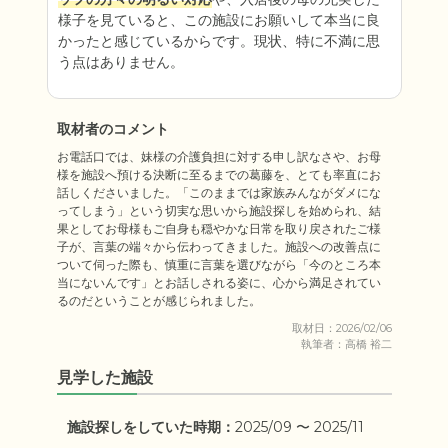
様子を見ていると、この施設にお願いして本当に良
かったと感じているからです。現状、特に不満に思
う点はありません。
取材者のコメント
お電話口では、妹様の介護負担に対する申し訳なさや、お母
様を施設へ預ける決断に至るまでの葛藤を、とても率直にお
話しくださいました。「このままでは家族みんながダメにな
ってしまう」という切実な思いから施設探しを始められ、結
果としてお母様もご自身も穏やかな日常を取り戻されたご様
子が、言葉の端々から伝わってきました。施設への改善点に
ついて伺った際も、慎重に言葉を選びながら「今のところ本
当にないんです」とお話しされる姿に、心から満足されてい
るのだということが感じられました。
取材日：2026/02/06
執筆者：高橋 裕二
見学した施設
施設探しをしていた時期：
2025/09 〜 2025/11