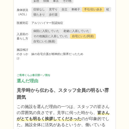
妄想
徘徊
暴言
その他
症状なし
見守り
自立
車椅子
手引/伝い歩き
杖
身体状況
（ADL）
寝たきり
歩行器
医療対応
アルツハイマー型認知症
病院に入院していた
老健に入居していた
入居前の
その他施設に入居していた
自宅にいた(同居)
暮らし方
自宅にいた(独居)
施設検討
のきっか
妹の在宅介護が精神的に限界だったため
け
ご長寿くらぶ春日部一ノ割を
選んだ理由
見学時から伝わる、スタッフ全員の明るい雰
囲気
この施設を選んだ理由の一つは、スタッフの皆さん
の雰囲気の良さです。見学に伺った時から、
皆さん
がとても明るく挨拶してくださった
のが印象的でし
た。施設全体に活気があるというか、働いている