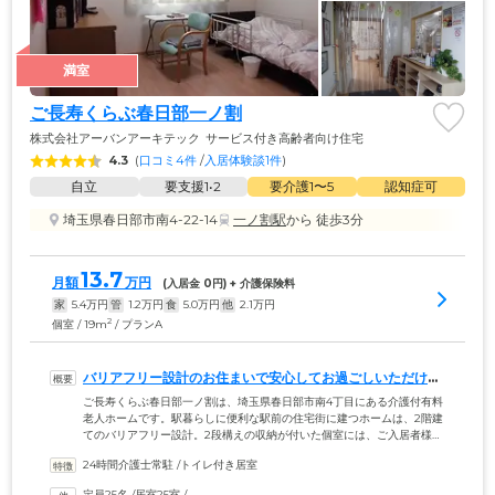
満室
ご長寿くらぶ春日部一ノ割
株式会社アーバンアーキテック
サービス付き高齢者向け住宅
4.3
(
口コミ4件
 /
入居体験談1件
)
自立
要支援1•2
要介護1〜5
認知症可
埼玉県春日部市南4-22-14
一ノ割駅
から 徒歩3分
13.7
月額
万円
(入居金 
0
円) + 介護保険料
家
5.4
万円
管
1.2
万円
食
5.0
万円
他
2.1
万円
2
個室 / 19m
/ プランA
バリアフリー設計のお住まいで安心してお過ごしいただけま
す
ご長寿くらぶ春日部一ノ割は、埼玉県春日部市南4丁目にある介護付有料
老人ホームです。駅暮らしに便利な駅前の住宅街に建つホームは、2階建
てのバリアフリー設計。2段構えの収納が付いた個室には、ご入居者様が
生活しやすいように洗面所やトイレを備えています。必要な場合は、介
24時間介護士常駐
 /
トイレ付き居室
護用ベッドのレンタルもご利用可能ですので、日々の充実にお役立てく
ださい。また、個室を出ると共用スペースがあり、ほかのご入居者様や
定員25名
 /
居室25室
 /