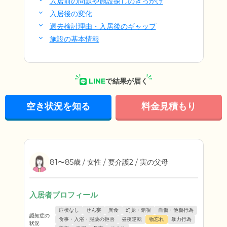
入居前の問題や施設探しのきっかけ
入居後の変化
退去検討理由・入居後のギャップ
施設の基本情報
LINE
で結果が届く
空き状況を知る
料金見積もり
81〜85歳 / 女性 / 要介護2 / 実の父母
入居者プロフィール
症状なし
せん妄
異食
幻覚・錯視
自傷・他傷行為
認知症の
食事・入浴・服薬の拒否
昼夜逆転
物忘れ
暴力行為
状況