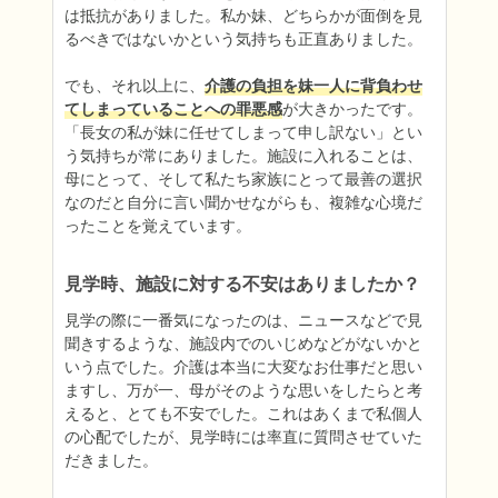
は抵抗がありました。私か妹、どちらかが面倒を見
るべきではないかという気持ちも正直ありました。

でも、それ以上に、
介護の負担を妹一人に背負わせ
てしまっていることへの罪悪感
が大きかったです。
「長女の私が妹に任せてしまって申し訳ない」とい
う気持ちが常にありました。施設に入れることは、
母にとって、そして私たち家族にとって最善の選択
なのだと自分に言い聞かせながらも、複雑な心境だ
ったことを覚えています。
見学時、施設に対する不安はありましたか？
見学の際に一番気になったのは、ニュースなどで見
聞きするような、施設内でのいじめなどがないかと
いう点でした。介護は本当に大変なお仕事だと思い
ますし、万が一、母がそのような思いをしたらと考
えると、とても不安でした。これはあくまで私個人
の心配でしたが、見学時には率直に質問させていた
だきました。