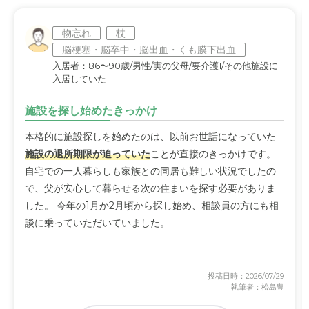
物忘れ
杖
脳梗塞・脳卒中・脳出血・くも膜下出血
入居者：86〜90歳/男性/実の父母/要介護1/その他施設に
入居していた
施設を探し始めたきっかけ
本格的に施設探しを始めたのは、以前お世話になっていた
施設の退所期限が迫っていた
ことが直接のきっかけです。
自宅での一人暮らしも家族との同居も難しい状況でしたの
で、父が安心して暮らせる次の住まいを探す必要がありま
した。 今年の1月か2月頃から探し始め、相談員の方にも相
談に乗っていただいていました。
投稿日時：2026/07/29
執筆者：松島豊