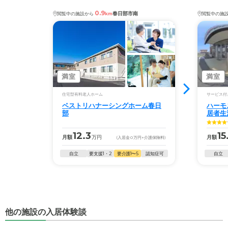
0.9
春日部市南
閲覧中の施設から
km
閲覧中の施
満室
満室
住宅型有料老人ホーム
サービス付
ベストリハナーシングホーム春日
ハーモ
部
居者生
12.3
15
月額
万円
月額
(入居金
0
万円
+介護保険料)
自立
要支援1・2
要介護1〜5
認知症可
自立
他の施設の入居体験談