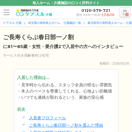
老人ホーム・介護施設の口コミ評判サイト
0120-579-721
掲載施設5万件超
0
受付 10:00〜19:00
土日祝OK
ケアスル 介護
埼玉県の有料老人ホーム・介護施設一覧
春日部市の有料老人ホーム・介護
ご長寿くらぶ春日部一ノ割
に81〜85歳・女性・要介護2で入居中の方へのインタビュー
サービス付き高齢者向け住宅
投稿日：2026/02/26
入居した理由は...
見学時から伝わる、スタッフ全員の明るい雰囲気
本人のペースを尊重してくれる、心地よい距離感
いつでも連絡が取れるという、家族の安心感
目次
入居者プロフィール
ご長寿くらぶ春日部一ノ割を選んだ理由