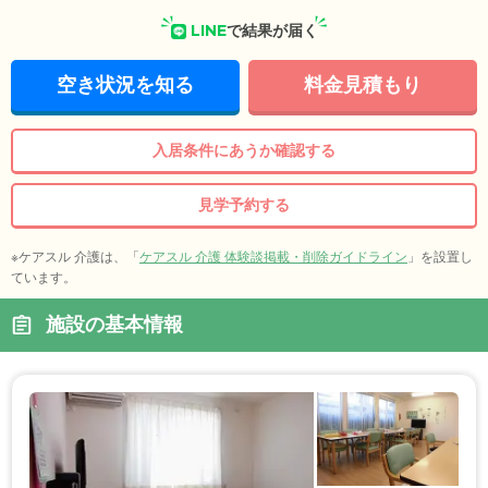
LINE
で結果が届く
空き状況を知る
料金見積もり
入居条件にあうか確認する
見学予約する
※ケアスル 介護は、「
ケアスル 介護 体験談掲載・削除ガイドライン
」を設置し
ています。
施設の基本情報