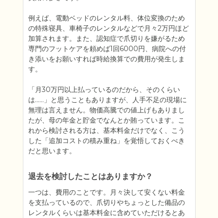
例えば、電動ベッドのレンタル料、体位変換のため
の特殊寝具、車椅子のレンタルなどで月々2万円ほど
加算されます。また、認知症で爪切りを嫌がるため
専門のフットケアを頼めば1回6000円、病院への付
き添いをお願いすれば時給換算での費用が発生しま
す。

「月30万円以上払っているのだから、そのくらい
は……」と思うこともありますが、人手不足の現場に
無理は言えません。物価高騰での値上げもありまし
たが、母の年金と貯金でなんとか賄っています。こ
れから検討される方は、基本料金だけでなく、こう
した「追加コストの積み重ね」を覚悟しておくべき
だと思います。
退去を検討したことはありますか？
一つは、費用のことです。月々決して安くない料金
を支払っているので、爪切りやちょっとした備品の
レンタルくらいは基本料金に含めていただけるとあ