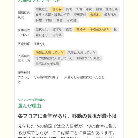
症状なし
せん妄
異食
幻覚・錯視
自傷・他傷行為
認知症の
食事・入浴・服薬の拒否
昼夜逆転
物忘れ
暴力行為
状況
妄想
徘徊
暴言
その他
症状なし
見守り
自立
車椅子
手引/伝い歩き
杖
身体状況
（ADL）
寝たきり
歩行器
医療対応
症状なし
病院に入院していた
老健に入居していた
入居前の
その他施設に入居していた
自宅にいた(同居)
暮らし方
自宅にいた(独居)
施設検討
のきっか
母が熱中症で倒れ、一人暮らしが困難になったこと
け
リアンレーヴ新狭山を
選んだ理由
各フロアに食堂があり、移動の負担が最小限
見学した他の施設では全入居者が一つの食堂に集ま
る形式でしたが、ここは階ごとに食堂があります。