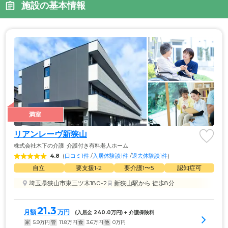
施設の基本情報
満室
リアンレーヴ新狭山
株式会社木下の介護
介護付き有料老人ホーム
4.8
(
口コミ1件
 /
入居体験談1件
 /
退去体験談1件
)
自立
要支援1•2
要介護1〜5
認知症可
埼玉県狭山市東三ツ木180-2
新狭山駅
から 徒歩8分
21.3
月額
万円
(入居金 
240.0
万円) + 介護保険料
家
5.9
万円
管
11.8
万円
食
3.6
万円
他
0
万円