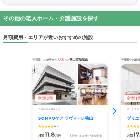
その他の老人ホーム・介護施設を探す
月額費用・エリアが近いおすすめの施設
0.8
狭山市新狭山
閲覧中の施設から
km
閲覧中の施
空室5室
空室1
介護付き有料老人ホーム
サービス付
SOMPOケア ラヴィーレ狭山
ブリエ
4.6
11.8
17
月額
万円
月額
(入居金
475
万円
+介護保険料)