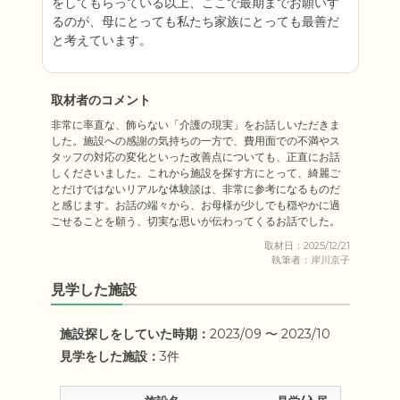
をしてもらっている以上、ここで最期までお願いす
るのが、母にとっても私たち家族にとっても最善だ
と考えています。
取材者のコメント
非常に率直な、飾らない「介護の現実」をお話しいただきま
した。施設への感謝の気持ちの一方で、費用面での不満やス
タッフの対応の変化といった改善点についても、正直にお話
しくださいました。これから施設を探す方にとって、綺麗ご
とだけではないリアルな体験談は、非常に参考になるものだ
と感じます。お話の端々から、お母様が少しでも穏やかに過
ごせることを願う、切実な思いが伝わってくるお話でした。
取材日：2025/12/21
執筆者：岸川京子
見学した施設
施設探しをしていた時期：
2023/09 〜 2023/10
見学をした施設：
3件