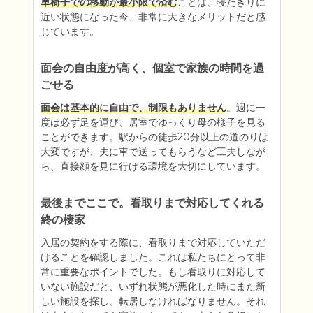
車椅子での移動が最小限で済む
ことは、寝たきりに
近い状態になった今、非常に大きなメリットだと感
じています。
面会の自由度が高く、個室で家族の時間を過
ごせる
面会は基本的に自由で、制限もありません
。週に一
度は必ず足を運び、居室でゆっくり母の様子を見る
ことができます。駅からの徒歩20分以上の道のりは
大変ですが、夫に車で送ってもらうなど工夫しなが
ら、直接顔を見に行ける環境を大切にしています。
最後までここで。看取りまで対応してくれる
終の棲家
入居の契約をする際に、看取りまで対応していただ
けることを確認しました。これは私たちにとって非
常に重要なポイントでした。もし看取りに対応して
いない施設だと、いずれ状態が悪化した時にまた新
しい施設を探し、転居しなければなりません。それ