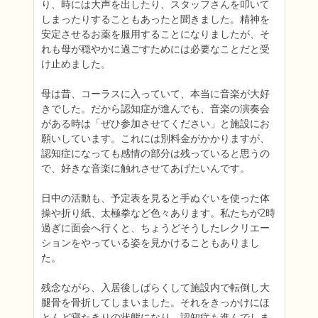
り、時には大声を出したり、スタッフさんを叩いて
しまったりすることもあったと聞きました。精神を
安定させるお薬を服用することになりましたが、そ
れも母が穏やかに過ごすためには必要なことだと受
け止めました。

母は昔、コーラスに入っていて、本当に音楽が大好
きでした。だから認知症が進んでも、音楽の演奏会
がある時は「ぜひ参加させてください」と施設にお
願いしています。これには別料金がかかりますが、
認知症になっても感情の部分は残っていると思うの
で、好きな音楽に触れさせてあげたいんです。

日中の活動も、予定表を見ると手ぬぐいを使った体
操や折り紙、太極拳など色々あります。私たちが2時
過ぎに面会へ行くと、ちょうどそうしたレクリエー
ションをやっている姿を見かけることもありまし
た。

残念ながら、入居後しばらくして施設内で転倒し大
腿骨を骨折してしまいました。それをきっかけにほ
とんど寝たきりの状態になり、認知症も進んでしま