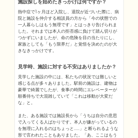
施設探しを始めたきっかけは何ですか？
熱中症で1ヶ月ほど入院し、退院が近づいた際に、病
院と施設を仲介する相談員の方から「今の状態での
一人暮らしはもう無理です」とはっきり告げられま
した。それまでは本人の拒否感に負けて踏ん切りが
つかずにいましたが、命の危険を目の当たりにし、
家族としても「もう限界だ」と覚悟を決めたのが大
きなきっかけです。
見学時、施設に対する不安はありましたか？
見学した施設の中には、私たちの状況では難しいと
感じる点が多々ありました。駅前の施設は、建物は
豪華で綺麗でしたが、食事の時間にエレベーターが
順番待ちで大混雑していて「これは移動が大変だ
な」と。

また、ある施設では施設長から「うちは自分の意思
で入ってくる人ばかりです。本人が嫌がっているの
を無理に入れるのはちょっと……」と断られるような
形で言われたこともありました。「あ、ここはもう