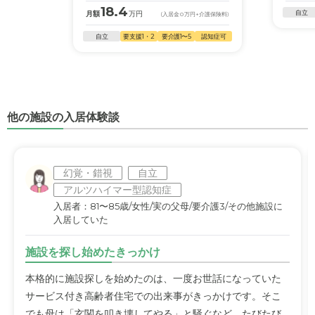
18.4
自立
月額
万円
(入居金
0
万円
+介護保険料)
自立
要支援1・2
要介護1〜5
認知症可
他の施設の入居体験談
幻覚・錯視
自立
アルツハイマー型認知症
入居者：81〜85歳/女性/実の父母/要介護3/その他施設に
入居していた
施設を探し始めたきっかけ
本格的に施設探しを始めたのは、一度お世話になっていた
サービス付き高齢者住宅での出来事がきっかけです。そこ
でも母は「玄関を叩き壊してやる」と騒ぐなど、たびたび