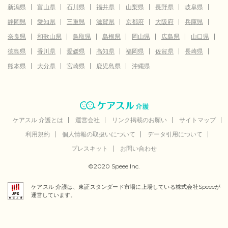
新潟県
富山県
石川県
福井県
山梨県
長野県
岐阜県
静岡県
愛知県
三重県
滋賀県
京都府
大阪府
兵庫県
奈良県
和歌山県
鳥取県
島根県
岡山県
広島県
山口県
徳島県
香川県
愛媛県
高知県
福岡県
佐賀県
長崎県
熊本県
大分県
宮崎県
鹿児島県
沖縄県
ケアスル 介護とは
運営会社
リンク掲載のお願い
サイトマップ
利用規約
個人情報の取扱いについて
データ引用について
プレスキット
お問い合わせ
©2020 Speee Inc.
ケアスル 介護は、東証スタンダード市場に上場している株式会社Speeeが
運営しています。