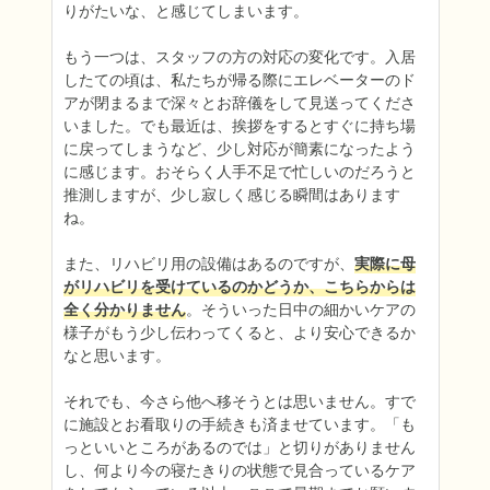
りがたいな、と感じてしまいます。

もう一つは、スタッフの方の対応の変化です。入居
したての頃は、私たちが帰る際にエレベーターのド
アが閉まるまで深々とお辞儀をして見送ってくださ
いました。でも最近は、挨拶をするとすぐに持ち場
に戻ってしまうなど、少し対応が簡素になったよう
に感じます。おそらく人手不足で忙しいのだろうと
推測しますが、少し寂しく感じる瞬間はあります
ね。

また、リハビリ用の設備はあるのですが、
実際に母
がリハビリを受けているのかどうか、こちらからは
全く分かりません
。そういった日中の細かいケアの
様子がもう少し伝わってくると、より安心できるか
なと思います。

それでも、今さら他へ移そうとは思いません。すで
に施設とお看取りの手続きも済ませています。「も
っといいところがあるのでは」と切りがありません
し、何より今の寝たきりの状態で見合っているケア