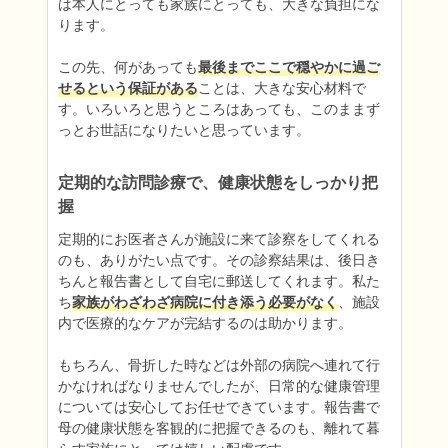
は本人にとっても家族にとっても、大きな負担にな
ります。

この先、何があっても
最後までここで穏やかに過ご
せるという保証がある
ことは、大きな安心材料で
す。いろいろと思うところはあっても、このままず
っとお世話になりたいと思っています。
定期的な訪問診療で、健康状態をしっかり把
握
定期的にお医者さんが施設に来て診察をしてくれる
のも、ありがたい点です。その診察結果は、後日き
ちんと報告書として自宅に郵送してくれます。私た
ち
家族がわざわざ病院に付き添う必要がなく
、施設
内で医療的なケアが完結するのは助かります。

もちろん、骨折した時などは外部の病院へ連れて行
かなければなりませんでしたが、日常的な健康管理
については安心してお任せできています。報告書で
母の健康状態を客観的に把握できるのも、離れて暮