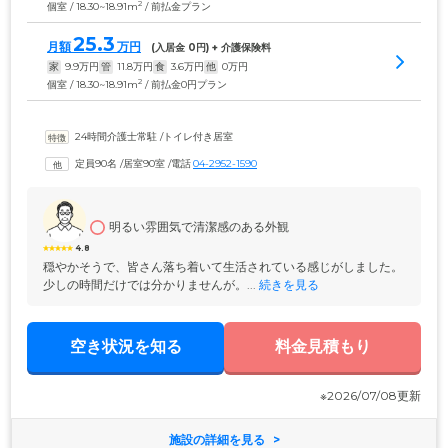
2
個室 / 18.30~18.91m
/ 前払金プラン
25.3
月額
万円
(入居金 
0
円) + 介護保険料
家
9.9
万円
管
11.8
万円
食
3.6
万円
他
0
万円
2
個室 / 18.30~18.91m
/ 前払金0円プラン
24時間介護士常駐
 /
トイレ付き居室
定員90名
 /
居室90室
 /
電話
04-2952-1590
明るい雰囲気で清潔感のある外観
4.8
穏やかそうで、皆さん落ち着いて生活されている感じがしました。
少しの時間だけでは分かりませんが。...
 続きを見る
空き状況を知る
料金見積もり
※2026/07/08更新
施設の詳細を見る