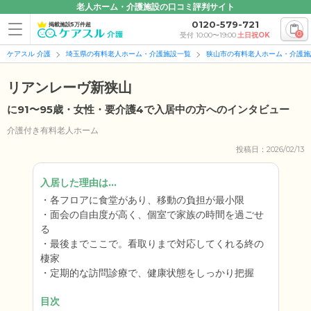
老人ホーム・介護施設の口コミ評判サイト
0120-579-721
掲載施設5万件超
0
受付 10:00〜19:00
土日祝OK
ケアスル 介護
埼玉県の有料老人ホーム・介護施設一覧
狭山市の有料老人ホーム・介護施
リアンレーヴ新狭山
に91〜95歳・女性・要介護4で入居中の方へのインタビュー
介護付き有料老人ホーム
投稿日：2026/02/13
入居した理由は...
各フロアに食堂があり、移動の負担が最小限
面会の自由度が高く、個室で家族の時間を過ごせ
る
最後までここで。看取りまで対応してくれる終の
棲家
定期的な訪問診療で、健康状態をしっかり把握
目次