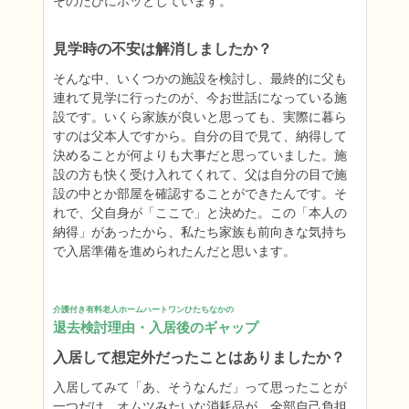
そのたびにホッとしています。
見学時の不安は解消しましたか？
そんな中、いくつかの施設を検討し、最終的に父も
連れて見学に行ったのが、今お世話になっている施
設です。いくら家族が良いと思っても、実際に暮ら
すのは父本人ですから。自分の目で見て、納得して
決めることが何よりも大事だと思っていました。施
設の方も快く受け入れてくれて、父は自分の目で施
設の中とか部屋を確認することができたんです。そ
れで、父自身が「ここで」と決めた。この「本人の
納得」があったから、私たち家族も前向きな気持ち
で入居準備を進められたんだと思います。
介護付き有料老人ホームハートワンひたちなかの
退去検討理由・入居後のギャップ
入居して想定外だったことはありましたか？
入居してみて「あ、そうなんだ」って思ったことが
一つだけ。オムツみたいな消耗品が、全部自己負担