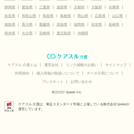
静岡県
愛知県
三重県
滋賀県
京都府
大阪府
兵庫県
奈良県
和歌山県
鳥取県
島根県
岡山県
広島県
山口県
徳島県
香川県
愛媛県
高知県
福岡県
佐賀県
長崎県
熊本県
大分県
宮崎県
鹿児島県
沖縄県
ケアスル 介護とは
運営会社
リンク掲載のお願い
サイトマップ
利用規約
個人情報の取扱いについて
データ引用について
プレスキット
お問い合わせ
©2020 Speee Inc.
ケアスル 介護は、東証スタンダード市場に上場している株式会社Speeeが
運営しています。