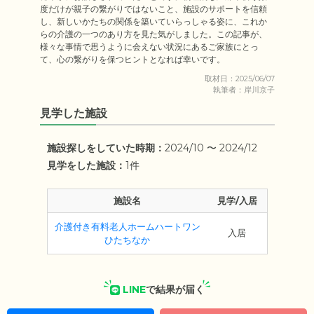
度だけが親子の繋がりではないこと、施設のサポートを信頼
し、新しいかたちの関係を築いていらっしゃる姿に、これか
らの介護の一つのあり方を見た気がしました。この記事が、
様々な事情で思うように会えない状況にあるご家族にとっ
て、心の繋がりを保つヒントとなれば幸いです。
取材日：2025/06/07
執筆者：岸川京子
見学した施設
施設探しをしていた時期：
2024/10 〜 2024/12
見学をした施設：
1件
施設名
見学/入居
介護付き有料老人ホームハートワン
入居
ひたちなか
LINE
で結果が届く