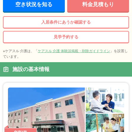
空き状況を知る
料金見積もり
入居条件にあうか確認する
見学予約する
※ケアスル 介護は、「
ケアスル 介護 体験談掲載・削除ガイドライン
」を設置し
ています。
施設の基本情報