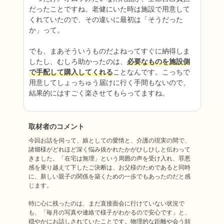
だったことですね。老健にいた時は施設で用意して
くれていたので、その違いに最初は「そうだった
か」って。

でも、まあそういうものだよねってすぐに納得しま
したし、むしろ助かったのは、
必要なものを施設側
で手配して購入してくれる
ことなんです。こっちで
用意してしょっちゅう届けに行く手間もないので、
結果的にはすごく楽させてもらってますね。
取材者のコメント
今回お話を伺って、娘としての愛情と、介護の現実の間で、
諸畑様がどれほど深く悩み抜かれたかがひしひしと伝わって
きました。「在宅は無理」という周囲の声を受け入れ、罪悪
感を乗り越えて下したご決断は、お父様のためであると同時
に、新しい親子の関係を築くための一歩でもあったのだと感
じます。

特に心に残ったのは、まだ直接面会に行けていない状況で
も、「毎月の写真や連絡で様子がわかるので安心です」と、
穏やかにお話しされていたことです。物理的な距離や会う頻