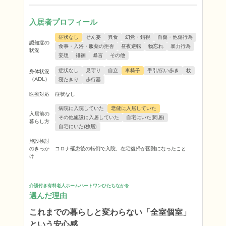
入居者プロフィール
症状なし
せん妄
異食
幻覚・錯視
自傷・他傷行為
認知症の
食事・入浴・服薬の拒否
昼夜逆転
物忘れ
暴力行為
状況
妄想
徘徊
暴言
その他
症状なし
見守り
自立
車椅子
手引/伝い歩き
杖
身体状況
（ADL）
寝たきり
歩行器
医療対応
症状なし
病院に入院していた
老健に入居していた
入居前の
その他施設に入居していた
自宅にいた(同居)
暮らし方
自宅にいた(独居)
施設検討
のきっか
コロナ罹患後の転倒で入院、在宅復帰が困難になったこと
け
介護付き有料老人ホームハートワンひたちなかを
選んだ理由
これまでの暮らしと変わらない「全室個室」
という安心感