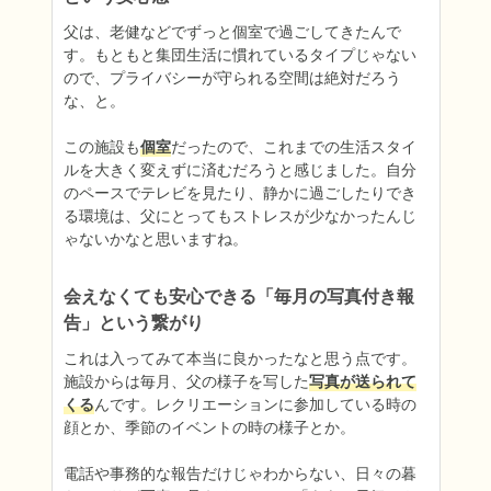
父は、老健などでずっと個室で過ごしてきたんで
す。もともと集団生活に慣れているタイプじゃない
ので、プライバシーが守られる空間は絶対だろう
な、と。

この施設も
個室
だったので、これまでの生活スタイ
ルを大きく変えずに済むだろうと感じました。自分
のペースでテレビを見たり、静かに過ごしたりでき
る環境は、父にとってもストレスが少なかったんじ
ゃないかなと思いますね。
会えなくても安心できる「毎月の写真付き報
告」という繋がり
これは入ってみて本当に良かったなと思う点です。
施設からは毎月、父の様子を写した
写真が送られて
くる
んです。レクリエーションに参加している時の
顔とか、季節のイベントの時の様子とか。

電話や事務的な報告だけじゃわからない、日々の暮