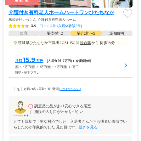
空室1室
介護付き有料老人ホームハートワンひたちなか
株式会社いっしん
介護付き有料老人ホーム
3.9
(
口コミ4件
 /
入居体験談2件
)
自立
要支援1•2
要介護1〜5
認知症可
茨城県ひたちなか市津田2031-150
後台駅
から 徒歩18分
15.9
月額
万円
(入居金 
16.2
万円) + 介護保険料
家
5.4
万円
管
3.9
万円
食
5.4
万円
他
1.2
万円
個室 / 基本プラン
定員71名
 /
居室71室
 /
電話
029-897-3770
調度品に品があり安心できる居室
施設の入り口がわかりづらい
4.6
とても親切で丁寧な対応でした　入居者さんたちも明るい表情でい
らしたのが印象的でした 見た目はす...
 続きを見る