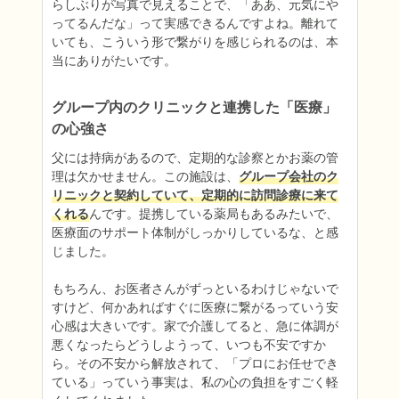
らしぶりが写真で見えることで、「ああ、元気にや
ってるんだな」って実感できるんですよね。離れて
いても、こういう形で繋がりを感じられるのは、本
当にありがたいです。
グループ内のクリニックと連携した「医療」
の心強さ
父には持病があるので、定期的な診察とかお薬の管
理は欠かせません。この施設は、
グループ会社のク
リニックと契約していて、定期的に訪問診療に来て
くれる
んです。提携している薬局もあるみたいで、
医療面のサポート体制がしっかりしているな、と感
じました。

もちろん、お医者さんがずっといるわけじゃないで
すけど、何かあればすぐに医療に繋がるっていう安
心感は大きいです。家で介護してると、急に体調が
悪くなったらどうしようって、いつも不安ですか
ら。その不安から解放されて、「プロにお任せでき
ている」っていう事実は、私の心の負担をすごく軽