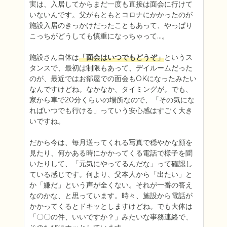
実は、入居してからまだ一度も直接は面会に行けて
いないんです。父がもともとコロナにかかったのが
施設入居のきっかけだったこともあって、やっぱり
こっちがどうしても慎重になっちゃって…。

施設さん自体は
「面会はいつでもどうぞ」
というス
タンスで、最初は制限もあって、デイルームだった
のが、最近ではお部屋での面会もOKになったみたい
なんですけどね。なかなか、タイミングが。でも、
家から車で20分くらいの場所なので、「その気にな
ればいつでも行ける」っていう安心感はすごく大き
いですね。

だから今は、毎月送ってくれる写真で穏やかな顔を
見たり、何かある時にかかってくる電話で様子を聞
いたりして、「元気にやってるんだな」って確認し
ている感じです。何より、父本人から「出たい」と
か「嫌だ」という声が全くない。それが一番の答え
なのかな、と思っています。時々、施設から電話が
かかってくるとドキッとしますけどね。でも大体は
「〇〇の件、いいですか？」みたいな事務連絡で、