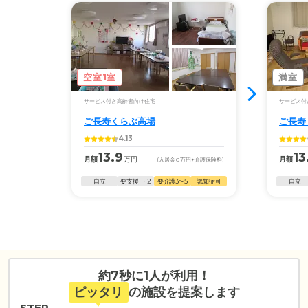
空室1室
満室
サービス付き高齢者向け住宅
サービス付
ご長寿くらぶ高場
ご長寿
4.13
13.9
13
月額
万円
月額
(入居金
0
万円
+介護保険料)
自立
要支援1・2
要介護3〜5
認知症可
自立
約7秒に1人が利用！
ピッタリ
の施設を提案します
STEP