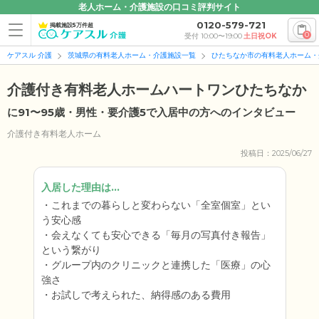
老人ホーム・介護施設の口コミ評判サイト
0120-579-721
掲載施設5万件超
0
受付 10:00〜19:00
土日祝OK
ケアスル 介護
茨城県の有料老人ホーム・介護施設一覧
ひたちなか市の有料老人ホーム・
介護付き有料老人ホームハートワンひたちなか
に91〜95歳・男性・要介護5で入居中の方へのインタビュー
介護付き有料老人ホーム
投稿日：2025/06/27
入居した理由は...
これまでの暮らしと変わらない「全室個室」とい
う安心感
会えなくても安心できる「毎月の写真付き報告」
という繋がり
グループ内のクリニックと連携した「医療」の心
強さ
お試しで考えられた、納得感のある費用