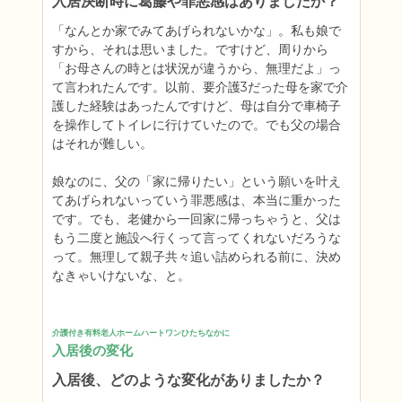
入居決断時に葛藤や罪悪感はありましたか？
「なんとか家でみてあげられないかな」。私も娘で
すから、それは思いました。ですけど、周りから
「お母さんの時とは状況が違うから、無理だよ」っ
て言われたんです。以前、要介護3だった母を家で介
護した経験はあったんですけど、母は自分で車椅子
を操作してトイレに行けていたので。でも父の場合
はそれが難しい。

娘なのに、父の「家に帰りたい」という願いを叶え
てあげられないっていう罪悪感は、本当に重かった
です。でも、老健から一回家に帰っちゃうと、父は
もう二度と施設へ行くって言ってくれないだろうな
って。無理して親子共々追い詰められる前に、決め
なきゃいけないな、と。
介護付き有料老人ホームハートワンひたちなかに
入居後の変化
入居後、どのような変化がありましたか？