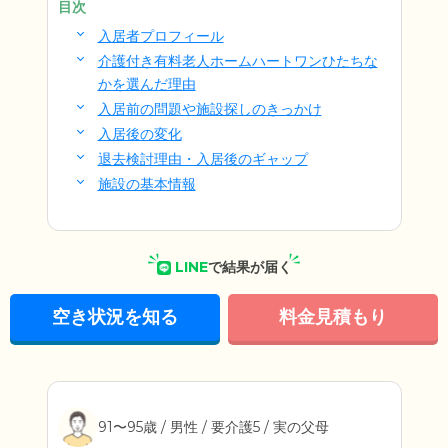
目次
入居者プロフィール
介護付き有料老人ホームハートワンひたちな
かを選んだ理由
入居前の問題や施設探しのきっかけ
入居後の変化
退去検討理由・入居後のギャップ
施設の基本情報
LINE
で結果が届く
空き状況を知る
料金見積もり
91〜95歳 / 男性 / 要介護5 / 実の父母