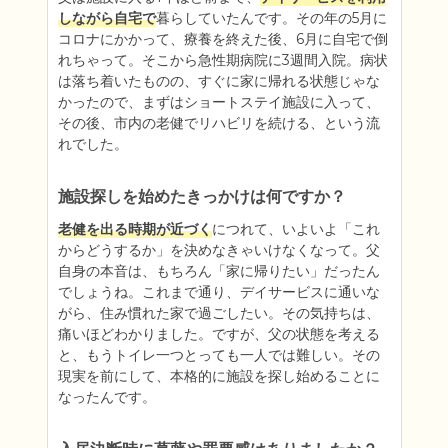
しながら自宅で
暮らしていたんです。その年の5月に
コロナにかかって、療養を終えた後、6月に自宅で倒
れちゃって。そこから急性期病院に3週間入院。病状
は落ち着いたものの、すぐに家に帰れる状態じゃな
かったので、まずはショートステイ施設に入って、
その後、市内の老健でリハビリを続ける、という流
れでした。
施設探しを始めたきっかけは何ですか？
老健を出る時期が近づく
につれて、いよいよ「これ
からどうするか」を決めなきゃいけなくなって。父
自身の本音は、もちろん「家に帰りたい」だったん
でしょうね。これまで通り、デイサービスに通いな
がら、住み慣れた家で過ごしたい。その気持ちは、
痛いほどわかりました。ですが、父の状態を考える
と、もうトイレ一つとっても一人では難しい。その
現実を前にして、本格的に施設を探し始めることに
なったんです。