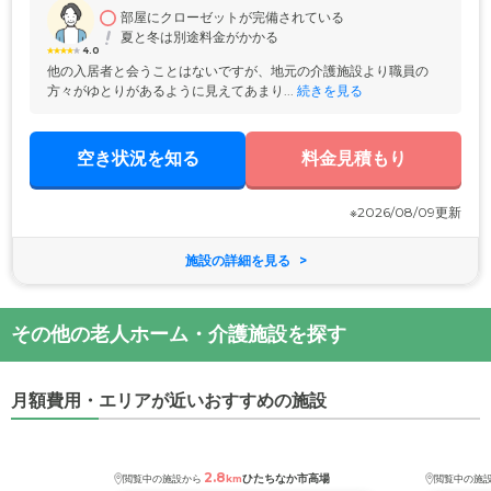
部屋にクローゼットが完備されている
夏と冬は別途料金がかかる
4.0
他の入居者と会うことはないですが、地元の介護施設より職員の
方々がゆとりがあるように見えてあまり...
 続きを見る
空き状況を知る
料金見積もり
※2026/08/09更新
施設の詳細を見る
その他の老人ホーム・介護施設を探す
月額費用・エリアが近いおすすめの施設
2.8
ひたちなか市高場
閲覧中の施設から
km
閲覧中の施