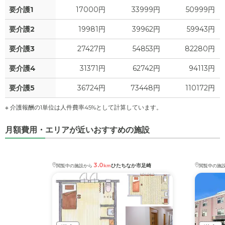
要介護1
17000円
33999円
50999円
要介護2
19981円
39962円
59943円
要介護3
27427円
54853円
82280円
要介護4
31371円
62742円
94113円
要介護5
36724円
73448円
110172円
※ 介護報酬の1単位は人件費率45%として計算しています。
月額費用・エリアが近いおすすめの施設
3.0
ひたちなか市足崎
閲覧中の施設から
km
閲覧中の施