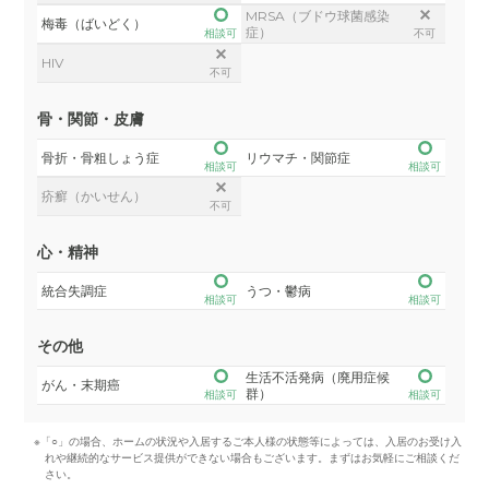
MRSA（ブドウ球菌感染
梅毒（ばいどく）
症）
相談可
不可
HIV
不可
骨・関節・皮膚
骨折・骨粗しょう症
リウマチ・関節症
相談可
相談可
疥癬（かいせん）
不可
心・精神
統合失調症
うつ・鬱病
相談可
相談可
その他
生活不活発病（廃用症候
がん・末期癌
群）
相談可
相談可
※「○」の場合、ホームの状況や入居するご本人様の状態等によっては、入居のお受け入
れや継続的なサービス提供ができない場合もございます。まずはお気軽にご相談くだ
さい。