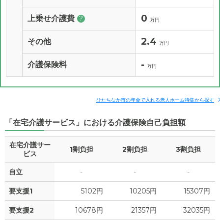
0
上乗せ介護費
?
万円
2.4
その他
万円
-
介護保険料
万円
ひたちなか市の年金で入れる老人ホーム特集から探す
「在宅介護サービス」における介護保険自己負担額
在宅介護サー
1割負担
2割負担
3割負担
ビス
自立
-
-
-
要支援1
5102円
10205円
15307円
要支援2
10678円
21357円
32035円