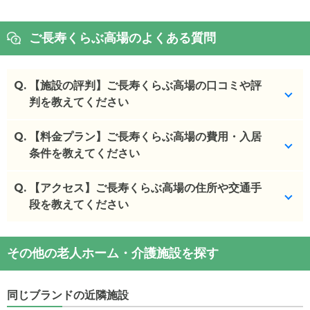
ご長寿くらぶ高場のよくある質問
Q.
【施設の評判】ご長寿くらぶ高場の口コミや評
判を教えてください
Q.
ご長寿くらぶ高場を見学した方の口コミを確認でき
【料金プラン】ご長寿くらぶ高場の費用・入居
ます。
条件を教えてください
ご長寿くらぶ高場
の
口コミ
Q.
ご長寿くらぶ高場
【アクセス】ご長寿くらぶ高場の住所や交通手
の入居金・月額料金は次のとおり
・
1日を通して衣食住の世話をしてもらえること。レ
です。
段を教えてください
クレーションが...
・初期費用が
0
万円
・
施設のスタッフさんの対応がとても丁寧でした。
・月額費用が
13.9
万円
ご長寿くらぶ高場
の
交通アクセス
安心して家族をあ...
その他の老人ホーム・介護施設を探す
・
住所：
茨城県
ひたちなか市
高場2355-1
・
とても良く見てくれて、マッサージや食事の補助
ご長寿くらぶ高場
の対応可能な入居条件は次のとお
・
最寄り駅：
佐和駅
1.1km
下菅谷駅
3.4km
も細かく見てくれ...
りです。
同じブランドの近隣施設
・要介護度：要介護3、要介護4、要介護5
ご長寿くらぶ高場
の
交通アクセス
施設の雰囲気