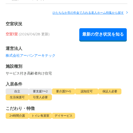
ひたちなか市の年金で入れる老人ホーム特集から探す
空室状況
最新の空き状況を知る
空室1室
(2026/06/28 更新)
運営法人
株式会社アーバンアーキテック
施設種別
サービス付き高齢者向け住宅
入居条件
自立
要支援1〜2
要介護3〜5
認知症可
保証人必要
生活保護可
引受人必要
こだわり・特徴
24時間介護
トイレ有居室
デイサービス