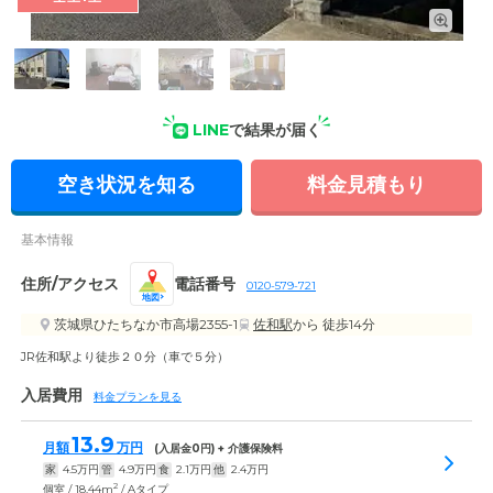
外観: 幅広い年齢層、介護度の方にご入居いただける住まい。
おでかけやお食事などをつうじて、季節を感じていただける工
夫を凝らしています。
LINE
で結果が届く
空き状況を知る
料金見積もり
基本情報
住所/アクセス
電話番号
0120-579-721
地図
茨城県ひたちなか市高場2355-1
佐和駅
から 徒歩14分
JR佐和駅より徒歩２０分（車で５分）
入居費用
料金プランを見る
13.9
月額
万円
(入居金
0
円) + 介護保険料
家
4.5
万円
管
4.9
万円
食
2.1
万円
他
2.4
万円
2
個室 / 18.44m
/ Aタイプ