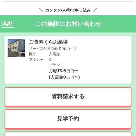
カンタン60秒で申し込み
この施設にお問い合わせ
無料
ご長寿くらぶ高場
サービス付き高齢者向け住宅
標準
入居金
-
プラン
0
プラン
月額
13.9
〜
万円
(入居金
0
〜)
万円
資料請求する
見学予約