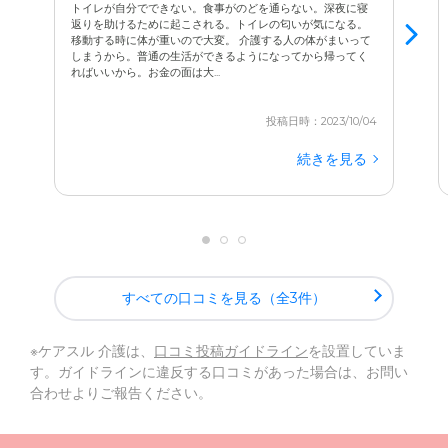
トイレが自分でできない。食事がのどを通らない。深夜に寝
返りを助けるために起こされる。トイレの匂いが気になる。
移動する時に体が重いので大変。 介護する人の体がまいって
しまうから。普通の生活ができるようになってから帰ってく
ればいいから。お金の面は大...
投稿日時：2023/10/04
続きを見る
すべての口コミを見る（全3件）
※ケアスル 介護は、
口コミ投稿ガイドライン
を設置していま
す。ガイドラインに違反する口コミがあった場合は、お問い
合わせよりご報告ください。