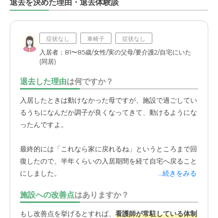
退去を決めた理由・退去体験談
症状なし
車椅子
症状なし
入居者：81〜85歳/女性/実の父母/要介護2/自宅にいた
(同居)
退去した理由
は何ですか？
入居したときは動けなかった母ですが、施設で過ごしてい
るうちになんだか調子が良くなってきて、動けるようにな
ったんですよ。
最終的には「これなら家に戻れるね」というところまで回
復したので、半年くらいの入居期間を経て自宅へ戻ること
にしました。
...続きをみる
施設への改善点
はありますか？
もし改善点を挙げるとすれば、
看護師が常駐している体制