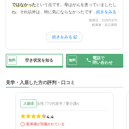
ではなかった
という点です。母はがんを患っていましたし
ね。それ以外は、特に気にならなかったです。
...続きをみる
取材日：2026/03/15
執筆者：谷口美咲
続きをみる
電話で
空き状況を知る
無料
無料
問い合わせ
見学・入居した方の評判・口コミ
女性 / 70代前半 / 要介護4
入居済
4.4
駐車場が完備されている