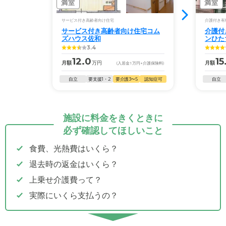
満室
満室
サービス付き高齢者向け住宅
介護付き有
サービス付き高齢者向け住宅コム
介護付
ズハウス佐和
ンひた
3.4
12.0
15
月額
万円
月額
(入居金
1
万円
+介護保険料)
自立
要支援1・2
要介護3〜5
認知症可
自立
施設に料金をきくときに
必ず確認してほしいこと
食費、光熱費はいくら？
退去時の返金はいくら？
上乗せ介護費って？
実際にいくら支払うの？