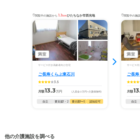
・認知症：受け入れ可
・JR佐和駅より徒歩２０分（車で５分）
ご長寿くらぶ高場
のページでは、4枚の施設写真を見
ることができます。
ケアスル 介護では詳細な
料金プラン
をご確認頂けま
1.1
ひたちなか市西光地
閲覧中の施設から
km
閲覧中の施
す。詳しくは
こちら
。
◎ケアスル 介護の3つの特徴
・経験豊富な入居相談員が完全無料で施設探しをサ
◎ケアスル 介護の3つの特徴
ポート
・経験豊富な入居相談員が完全無料で施設探しをサ
入居相談：
0120-579-721
（無料）
ポート
満室
満室
受付時間：10：00～19：00
入居相談：
0120-579-721
（無料）
サービス付き高齢者向け住宅
サービス付
受付時間：10：00～19：00
・全国10000件の介護施設情報を掲載
ご長寿くらぶ東石川
ご長寿
幅広い選択肢の中から、条件にあった施設を選ぶ
・全国10000件の介護施設情報を掲載
3.5
ことができます。
幅広い選択肢の中から、条件にあった施設を選ぶ
13.3
13
月額
万円
月額
(入居金
0
万円
+介護保険料)
ことができます。
・こだわりの条件や医療体制から施設を探せる
自立
要支援1・2
要介護1〜5
認知症可
自立
たとえば「カラオケ」「麻雀」が楽しめる施設、
・こだわりの条件や医療体制から施設を探せる
「夫婦入居可」の施設、「看取り可」の施設など、
たとえば「カラオケ」「麻雀」が楽しめる施設、
医療・看護体制から施設を探すこともできます。
「夫婦入居可」の施設、「看取り可」の施設など、
医療・看護体制から施設を探すこともできます。
他の介護施設を調べる