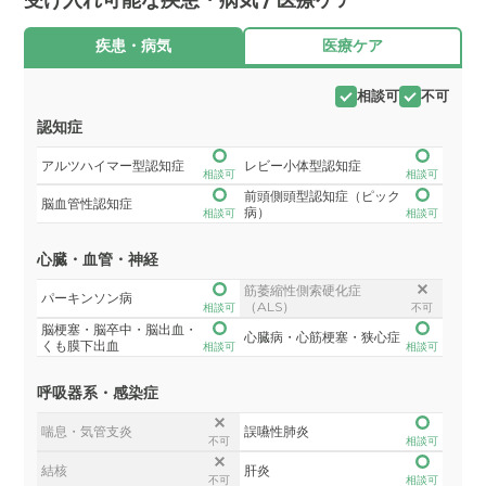
疾患・病気
医療ケア
相談可
不可
認知症
アルツハイマー型認知症
レビー小体型認知症
相談可
相談可
前頭側頭型認知症（ピック
脳血管性認知症
病）
相談可
相談可
心臓・血管・神経
筋萎縮性側索硬化症
パーキンソン病
（ALS）
相談可
不可
脳梗塞・脳卒中・脳出血・
心臓病・心筋梗塞・狭心症
くも膜下出血
相談可
相談可
呼吸器系・感染症
喘息・気管支炎
誤嚥性肺炎
不可
相談可
結核
肝炎
不可
相談可