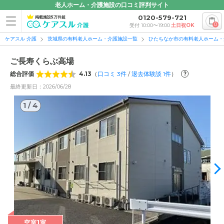
老人ホーム・介護施設の口コミ評判サイト
0120-579-721
掲載施設5万件超
0
受付 10:00〜19:00
土日祝OK
ケアスル 介護
茨城県の有料老人ホーム・介護施設一覧
ひたちなか市の有料老人ホーム・
ご長寿くらぶ高場
総合評価
4.13
（
口コミ
3
件
/
退去体験談
1
件
）
?
最終更新日：2026/06/28
1
/
4
1
/
4
空室1室