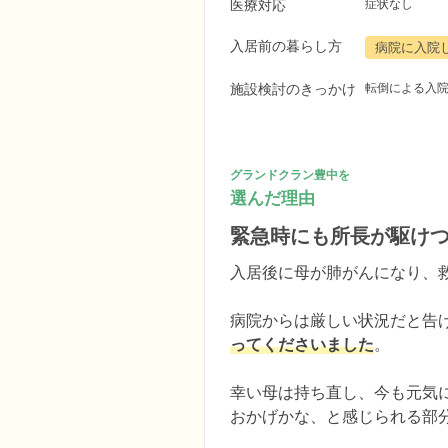
医療対応
症状なし
入居前の暮らし方
病院に入院
施設検討のきっかけ
転倒による入
グランドクラン豊中を
選んだ理由
緊急時にも所長が駆け
入居後に母が肺がんになり、救
病院からは厳しい状況だと告
ってくださいました
。

幸い母は持ち直し、今も元気
おかげかな、と感じられる部