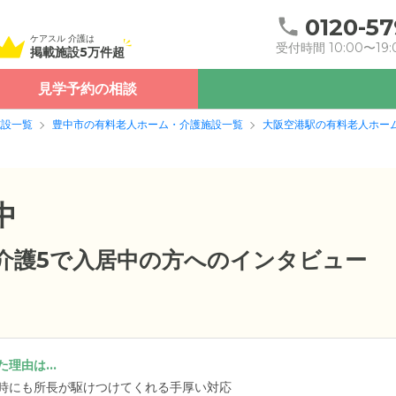
0120-57
ケアスル 介護は
受付時間 10:00〜19:
掲載施設5万件超
見学予約の相談
施設一覧
豊中市の有料老人ホーム・介護施設一覧
大阪空港駅の有料老人ホー
中
要介護5で入居中の方へのインタビュー
理由は...
時にも所長が駆けつけてくれる手厚い対応