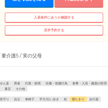
入居条件にあうか確認する
見学予約する
 / 要介護5 / 実の父母
せん妄
異食
幻覚・錯視
自傷・他傷行為
食事・入浴・服薬の拒否
暴言
その他
見守り
自立
車椅子
手引/伝い歩き
杖
寝たきり
歩行器