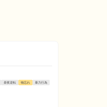
昼夜逆転
物忘れ
暴力行為