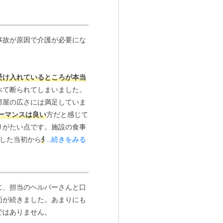
事故が原因で介護が必要にな
面でも安心
受付・エントランスの写真
受け入れているところが本当
べて断られてしまいました。
部屋の広さには満足していま
ーマンスは良い
方だと感じて
りがたい点です。施設の食事
した当初から
外部サービス
...続きをみる
リーが禁止されたら、改めて
に、担当のヘルパーさんと口
面が続きました。あまりにも
ではありません。