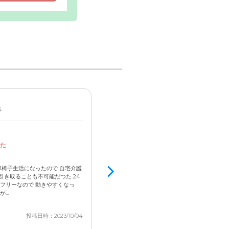
4
女性 / 90代前半 / 要介護1
見学済
2.8
た
スタッフの対応が良かった
活気がない
車椅子生活になったので 自宅介護
介護施設なので仕方がないかもしれませんが、
き取ることも不可能だつた 24
して感じで、誰も公共の場に出てきていないの
フリーなので 動きやすくなっ
た。施設自体も小さいです。食堂などの飾り付
..
っと残念でした。 見学に行った際、案内してくださ
投稿日時：2023/10/04