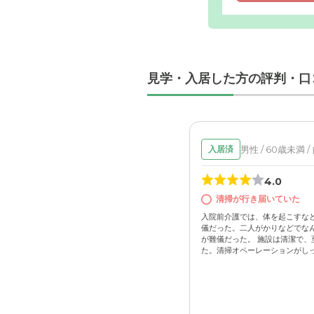
見学・入居した方の評判・口
男性 / 60歳未満 /
入居済
4.0
清掃が行き届いていた
入院前介護では、体を起こすな
儀だった。二人がかりなどでな
が難儀だった。 施設は清潔で、
た。清掃オペーレーションがしっか