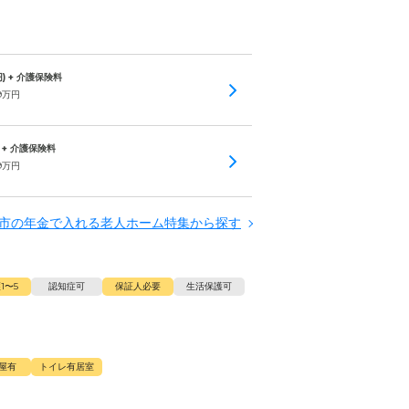
) + 介護保険料
9
万円
 + 介護保険料
9
万円
市の年金で入れる老人ホーム特集から探す
1〜5
認知症可
保証人必要
生活保護可
屋有
トイレ有居室