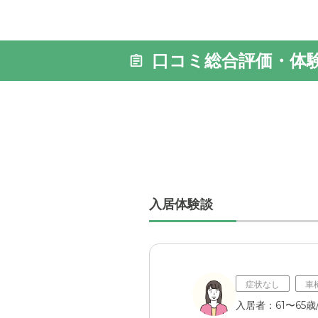
口コミ総合評価・体
入居体験談
症状なし
車
入居者：61〜65