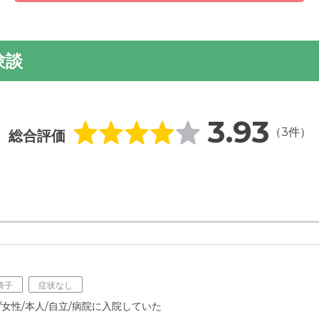
験談
3.93
（3件）
総合評価
椅子
症状なし
歳/女性/本人/自立/病院に入院していた