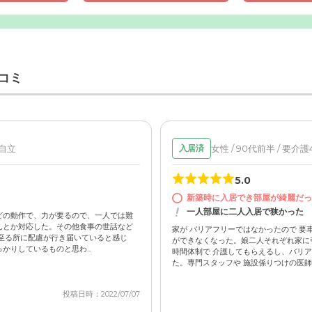
コミ
 自立
女性 / 90代前半 / 要介護
入居済
5.0
新築時に入居でき部屋が綺麗だっ
一人部屋に二人入居で狭かった
どの動作で、力が要るので、一人では難
んとか対応した。その他食事の世話など
家が バリアフリーではなかったので 要
至る所に配慮が行き届いていると感じ
ができなくなった。娘二人それぞれ家に引
りしているものと思わ...
時間体制で 介護してもらえるし、バリア
た。専門スタッフや 施設係りつけの医師が.
投稿日時：2022/07/07