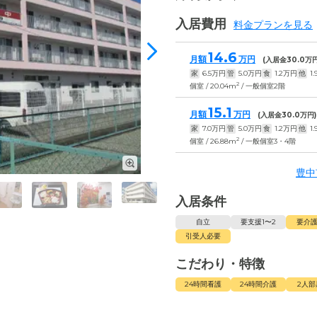
入居費用
料金プランを見る
14.6
月額
万円
(入居金
30.0
万円
家
6.5
万円
管
5.0
万円
食
1.2
万円
他
1.
2
個室 / 20.04m
/ 一般個室2階
15.1
月額
万円
(入居金
30.0
万円)
家
7.0
万円
管
5.0
万円
食
1.2
万円
他
1.
2
個室 / 26.88m
/ 一般個室3・4階
豊中
入居条件
自立
要支援1〜2
要介護
引受人必要
こだわり・特徴
24時間看護
24時間介護
2人部