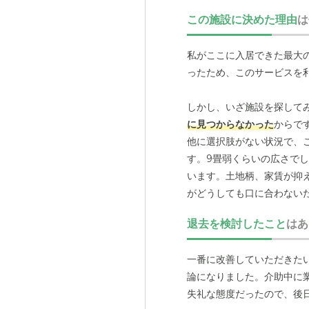
この施設に決めた理由
は
私がここに入居できた最大
ったため、このサービスを
外観: 施
してお過
しかし、いざ施設を探して
に見つからなかった
からで
他に選択肢がない状況で、
す。9畳弱くらいの広さで
います。土地柄、家賃が抑
がどうしても口に合わない
の利用が許可されていたの
退去を検討したこと
はあ
転居を考えたいと思ってい
一番に改善していただきた
論になりました。介助中に
失礼な態度だったので、後