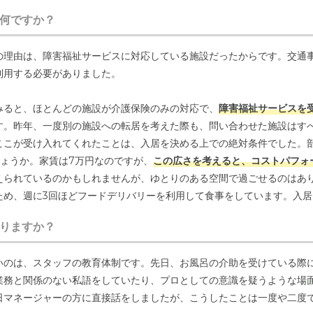
何ですか？
の理由は、障害福祉サービスに対応している施設だったからです。交通
利用する必要がありました。
設内には駐車場を完備しています。オートロックでセキュリティ
ごしいただけます。
みると、ほとんどの施設が介護保険のみの対応で、
障害福祉サービスを
す。昨年、一度別の施設への転居を考えた際も、問い合わせた施設はす
ここが受け入れてくれたことは、入居を決める上での絶対条件でした。
しょうか。家賃は7万円なのですが、
この広さを考えると、コストパフォ
えられているのかもしれませんが、ゆとりのある空間で過ごせるのはあ
ため、週に3回ほどフードデリバリーを利用して食事をしています。入居
で
、今もこうして生活できています。もしこのルールが変わってデリバ
りますか？
ます。
いのは、スタッフの教育体制です。先日、お風呂の介助を受けている際
業務と関係のない私語をしていたり、プロとしての意識を疑うような場
日マネージャーの方に直接話をしましたが、こうしたことは一度や二度