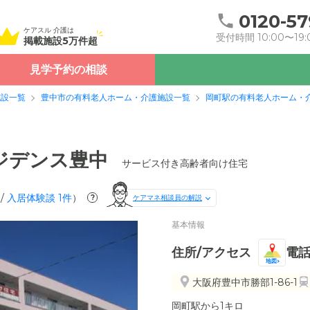
0120-57
ケアスル 介護は
受付時間 10:00〜19:
掲載施設5万件超
見学予約の相談
施設一覧
豊中市の有料老人ホーム・介護施設一覧
岡町駅の有料老人ホーム・
ジデンス豊中
サービス付き高齢者向け住宅
/
入居体験談
1
件
）
?
ケアマネ相談員の解説
基本情報
住所/アクセス
電
地図
大阪府豊中市勝部1-86-1
岡町駅から1キロ