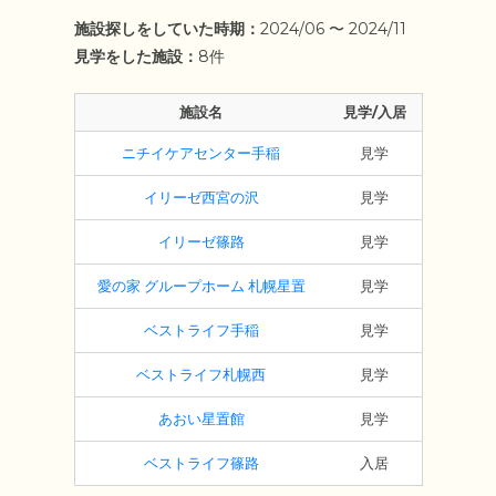
施設探しをしていた時期：
2024/06 〜 2024/11
見学をした施設：
8件
施設名
見学/入居
ニチイケアセンター手稲
見学
イリーゼ西宮の沢
見学
イリーゼ篠路
見学
愛の家 グループホーム 札幌星置
見学
ベストライフ手稲
見学
ベストライフ札幌西
見学
あおい星置館
見学
ベストライフ篠路
入居