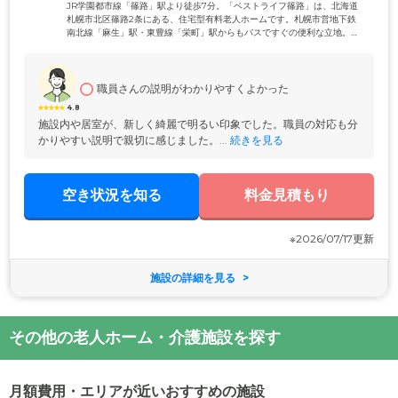
JR学園都市線「篠路」駅より徒歩7分。「ベストライフ篠路」は、北海道
札幌市北区篠路2条にある、住宅型有料老人ホームです。札幌市営地下鉄
南北線「麻生」駅・東豊線「栄町」駅からもバスですぐの便利な立地。
気分転換にショッピングに出かけたり、ご友人様と外食をしたり、思い
思いの日常をお楽しみいただけます。また、ご入居者様の居室は、お一
人おひとりのプライバシーが守られた個室空間をご用意しています。ほ
かの方の目を気にすることなく好きな時間にお昼寝をしたり、ご家族様
職員さんの説明がわかりやすくよかった
と電話で話したりと、ご自宅と同じように自由にお過ごしください。
4.8
施設内や居室が、新しく綺麗で明るい印象でした。職員の対応も分
かりやすい説明で親切に感じました。...
 続きを見る
空き状況を知る
料金見積もり
※2026/07/17更新
施設の詳細を見る
その他の老人ホーム・介護施設を探す
月額費用・エリアが近いおすすめの施設