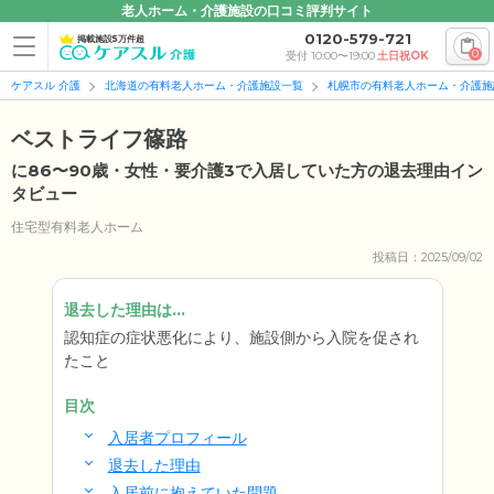
老人ホーム・介護施設の口コミ評判サイト
0120-579-721
掲載施設5万件超
0
受付 10:00〜19:00
土日祝OK
ケアスル 介護
北海道の有料老人ホーム・介護施設一覧
札幌市の有料老人ホーム・介護施
ベストライフ篠路
に86〜90歳・女性・要介護3で入居していた方の退去理由イン
タビュー
住宅型有料老人ホーム
投稿日：2025/09/02
退去した理由は...
認知症の症状悪化により、施設側から入院を促され
たこと
目次
入居者プロフィール
退去した理由
入居前に抱えていた問題