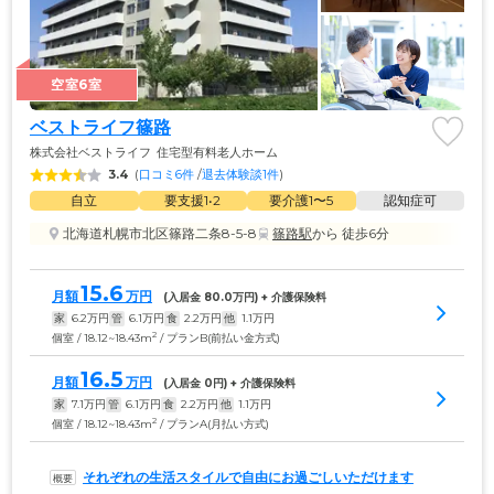
空室6室
ベストライフ篠路
株式会社ベストライフ
住宅型有料老人ホーム
3.4
(
口コミ6件
 /
退去体験談1件
)
自立
要支援1•2
要介護1〜5
認知症可
北海道札幌市北区篠路二条8-5-8
篠路駅
から 徒歩6分
15.6
月額
万円
(入居金 
80.0
万円) + 介護保険料
家
6.2
万円
管
6.1
万円
食
2.2
万円
他
1.1
万円
2
個室 / 18.12~18.43m
/ プランB(前払い金方式)
16.5
月額
万円
(入居金 
0
円) + 介護保険料
家
7.1
万円
管
6.1
万円
食
2.2
万円
他
1.1
万円
2
個室 / 18.12~18.43m
/ プランA(月払い方式)
それぞれの生活スタイルで自由にお過ごしいただけます