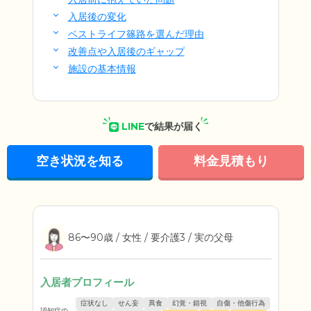
入居後の変化
ベストライフ篠路を選んだ理由
改善点や入居後のギャップ
施設の基本情報
LINE
で結果が届く
空き状況を知る
料金見積もり
86〜90歳 / 女性 / 要介護3 / 実の父母
入居者プロフィール
症状なし
せん妄
異食
幻覚・錯視
自傷・他傷行為
認知症の