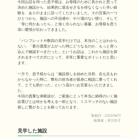
今回お話を伺った息子様は、お母様のために良かれと思って
決めた施設から、結果的に退去せざるを得なくなった辛い経
験を、ありのままに語ってくださいました。その言葉の一つ
ひとつから、施設への不信感や、やり場のない憤り、そして
「母に何かあったら」と強く出られない葛藤、お母様を思う
深い愛情が伝わってきました。

「パンフレットや数回の見学だけでは、本当のことはわから
ない」「要介護度が上がった時にどうなるのか、もっと突っ
込んで確認すべきだった」というお話は、これから施設を探
されるすべての方にとって、非常に重要なポイントだと思い
ます。

一方で、息子様からは「施設探しを始めた当初、右も左もわ
からなかった時に、弊社の担当者が親身に相談に乗ってくれ
て、とても助かった」という温かいお言葉もいただきまし
た。

今回の貴重な体験談が、ご家族にとって本当に納得のいく施
設選びとは何かを考える一助となり、ミスマッチのない施設
取材日：2025/06/11
執筆者：岸川京子
見学した施設