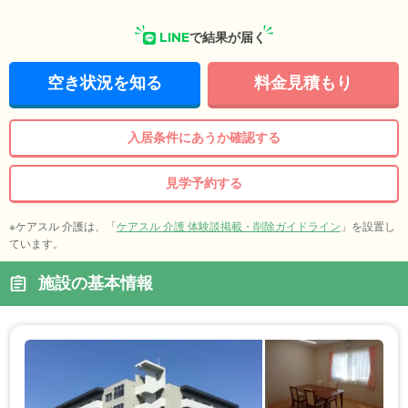
LINE
で結果が届く
空き状況を知る
料金見積もり
入居条件にあうか確認する
見学予約する
※ケアスル 介護は、「
ケアスル 介護 体験談掲載・削除ガイドライン
」を設置し
ています。
施設の基本情報