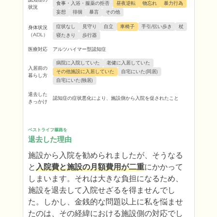
食事・入浴・服薬の拒否
昼夜逆転
物忘れ
暴力行為
状況
妄想
徘徊
暴言
その他
症状なし
見守り
自立
車椅子
手引/伝い歩き
杖
身体状況
（ADL）
寝たきり
歩行器
医療対応
アルツハイマー型認知症
病院に入院していた
老健に入居していた
入居前の
その他施設に入居していた
自宅にいた(同居)
暮らし方
自宅にいた(独居)
退去した
認知症の症状悪化により、施設側から入院を促されたこと
きっかけ
ベストライフ篠路を
退去した理由
施設から入院を勧められましたが、そうなる
と
入院費と施設の月額費用が二重
にかかって
しまいます。それは大きな負担になるため、
施設を退去して入院せざるを得ませんでし
た。しかし、金銭的な問題以上に私を悩ませ
たのは、その経緯における施設側の対応でし