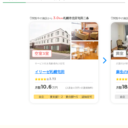
3.0
札幌市北区屯田二条
閲覧中の施設から
km
閲覧中の施
空室3室
満室
サービス付き高齢者向け住宅
介護付き有
イリーゼ札幌屯田
麻生の
3.73
10.6
18
月額
万円
月額
(入居金
0
万円
+介護保険料)
自立
要支援1・2
要介護1〜5
認知症可
自立