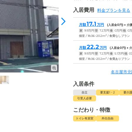
入居費用
料金プランを見る
17.1
月額
万円
(入居金
0
円) + 
家
9.9
万円
管
7.2
万円
食
0
万円
他
0
2
個室 / 18.06~20.2m
/ 食費なしプラン
22.2
月額
万円
(入居金
0
円) +
家
9.9
万円
管
7.2
万円
食
5.1
万円
他
0
2
個室 / 18.06~20.2m
/ 食費ありプラン
名古屋市北
入居条件
自立
要支援1・2
要介護
引受人必要
こだわり・特徴
トイレ有居室
外出自由