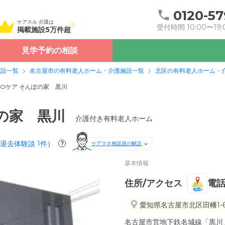
0120-57
ケアスル 介護は
受付時間 10:00〜19:
掲載施設5万件超
見学予約の相談
施設一覧
名古屋市の有料老人ホーム・介護施設一覧
北区の有料老人ホーム・
POケア そんぽの家 黒川
ぽの家 黒川
介護付き有料老人ホーム
退去体験談
1
件
）
?
ケアマネ相談員の解説
基本情報
住所/アクセス
電
地図
愛知県名古屋市北区田幡1-6
名古屋市営地下鉄名城線「黒川