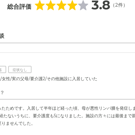
3.8
（2件）
総合評価
談
器
症状なし
歳/女性/実の父母/要介護2/その他施設に入居していた
？
ったためです。入居して半年ほど経った頃、母が悪性リンパ腫を発症し
も経たないうちに、要介護度も5になりました。施設の方々には最後まで
至りませんでした。