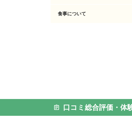
食事について
外観: モ
分と駅か
口コミ総合評価・体