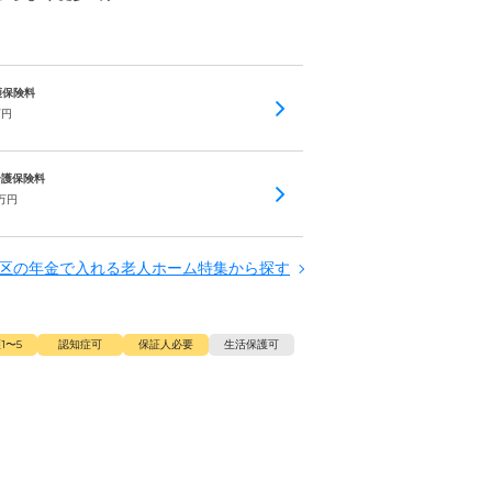
介護保険料
万円
 介護保険料
万円
区の年金で入れる老人ホーム特集から探す
1〜5
認知症可
保証人必要
生活保護可