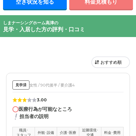
空き状況を知る
料金見積もり
しまナーシングホーム高津の
見学・入居した方の評判・口コミ
女性 / 90代後半 / 要介護4
見学済
3.00
医療行為が可能なところ
担当者の説明
職員･
近隣環境･
外観･設備
介護･医療
料金･費用
スタッフ
交通