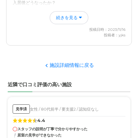
入居後どうなったか？
家から近くてすぐに行けるところが見つかった。スタッフ
続きを見る
の方もとても感じが良くて、相談しやすかったり、お任せ
する事ができた。
投稿日時：2023/11/16
投稿者：yjks
しまナーシングホーム高津の評価
施設の方の対応や良心的なところ。色々と相談にものって
もらって、不安な気持ちが軽減された。
施設詳細情報に戻る
職員・スタッフ・他入居者の雰囲気について
様子や気になる事がたくさんだったので、面会に行くたび
近隣で口コミ評価の高い施設
にお話を聞いたが、快くお話をしてくれて良かった。 不
安な気持ちでいっぱいだったので心が軽くなった。
外観・内装・居室・設備について
女性 / 80代前半 / 要支援2 / 認知症なし
見学済
古い建物だったので、すごくきれいというわけではなかっ
4.4
たが、それは全然気にならなかった。ただ、介護施設だか
ら仕方がないのか？アンモニア臭が気になった。
スタッフの説明が丁寧で分かりやすかった
居室の見学ができなかった