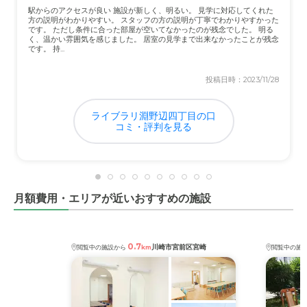
介護医療サービスについて
駅からのアクセスが良い 施設が新しく、明るい。 見学に対応してくれた
方の説明がわかりやすい。 スタッフの方の説明が丁寧でわかりやすかった
常に看護士さんがいらっしゃるので安心だった。 スタッ
です。 ただし条件に合った部屋が空いてなかったのが残念でした。 明る
く、温かい雰囲気を感じました。 居室の見学まで出来なかったことが残念
フの方も人数がたくさんいて、それもよかった。
です。 持...
近隣環境や交通アクセスについて
投稿日時：2023/11/28
高台にあり、静かで環境はとても良かった。最寄駅からの
アクセスはあまり良くないが、車を利用していたので気に
ライブラリ淵野辺四丁目の口
ならなかった。
コミ・評判を見る
料金費用について
入居金、月々の料金がとても安くて、すごく助かった。入
居前は、安すぎて大丈夫なのか？と思ったが、すごく良か
月額費用・エリアが近いおすすめの施設
った。
0.7
川崎市宮前区宮崎
閲覧中の施設から
km
閲覧中の施