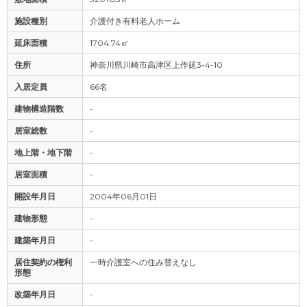
施設種別
介護付き有料老人ホーム
延床面積
1704.74㎡
住所
神奈川県川崎市高津区上作延3-4-10
入居定員
66名
建物構造階数
-
居室総数
-
地上階・地下階
-
居室面積
-
開設年月日
2004年06月01日
建物形態
-
建築年月日
-
居住契約の権利
一時介護室への住み替えなし
形態
改築年月日
-