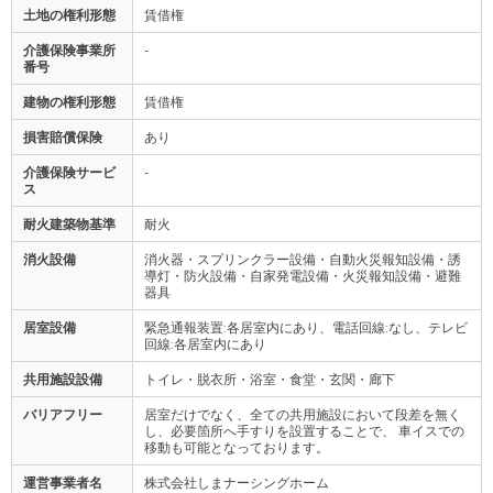
土地の権利形態
賃借権
介護保険事業所
-
番号
建物の権利形態
賃借権
損害賠償保険
あり
介護保険サービ
-
ス
耐火建築物基準
耐火
消火設備
消火器・スプリンクラー設備・自動火災報知設備・誘
導灯・防火設備・自家発電設備・火災報知設備・避難
器具
居室設備
緊急通報装置:各居室内にあり、電話回線:なし、テレビ
回線:各居室内にあり
共用施設設備
トイレ・脱衣所・浴室・食堂・玄関・廊下
バリアフリー
居室だけでなく、全ての共用施設において段差を無く
し、必要箇所へ手すりを設置することで、 車イスでの
移動も可能となっております。
運営事業者名
株式会社しまナーシングホーム