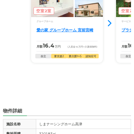
空室2室
空室2
グループホーム
サービス付
愛の家 グループホーム 宮前宮崎
プラチ
16.4
16
月額
万円
月額
(入居金
16
万円
+介護保険料)
自立
要支援2
要介護1〜5
認知症可
自立
物件詳細
施設名称
しまナーシングホーム高津
敷地面積
3201.83㎡