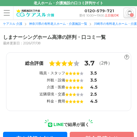
老人ホーム・介護施設の口コミ評判サイト
0120-579-721
掲載施設5万件超
0
受付 10:00〜19:00
土日祝OK
ケアスル 介護
神奈川県の有料老人ホーム・介護施設一覧
川崎市の有料老人ホーム・介護
しまナーシングホーム高津の評判・口コミ一覧
最終更新日：2026/07/08
?
1
1
3.7
総合評価
（
2
件）
3.5
職員・スタッフ
3.5
外観・設備
4.5
介護・医療
2.5
近隣環境・交通
4.5
料金・費用
LINE
で結果が届く