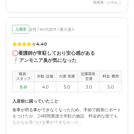
投稿者：にやんこ
女性 / 80代前半 / 要介護3
入居済
4.40
看護師が常駐しており安心感がある
アンモニア臭が気になった
職員･
近隣環境･
外観･設備
介護･医療
料金･費用
スタッフ
交通
5.0
4.0
5.0
3.0
5.0
入居前に困っていたこと
食事が摂る事ができなくなったため、手術で鎖骨にポート
をつけたが、24時間看護士常駐の施設、料金的な面でも
なかなか見つける事ができなかった。