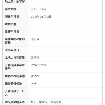
地上階・地下階
-
居室面積
18.6〜18.6㎡
開設年月日
2015年05月01日
建物形態
-
建築年月日
-
居住契約の権利
非該当
形態
改築年月日
-
土地の権利形態
賃借権
介護保険事業所
1374801718
番号
建物の権利形態
賃借権
損害賠償保険
あり
介護保険サービ
-
ス
耐火建築物基準
耐火・準耐火・木造平屋