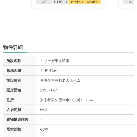
自立
要支援1・2
要介護1〜5
認知症可
自立
物件詳細
施設名称
イリーゼ東久留米
敷地面積
4481.32㎡
施設種別
介護付き有料老人ホーム
延床面積
2395.68㎡
住所
東京都東久留米市中央町3-12-14
入居定員
66名
建物構造階数
-
居室総数
66室