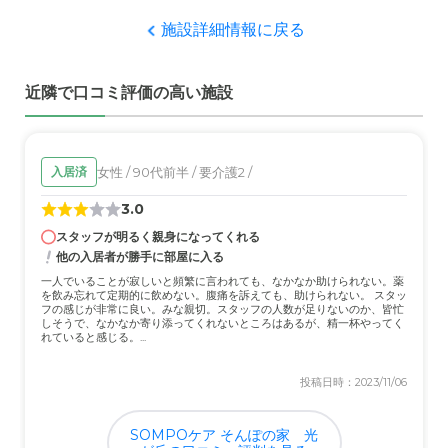
施設詳細情報に戻る
近隣で口コミ評価の高い施設
女性 / 90代前半 / 要介護2 /
入居済
3.0
スタッフが明るく親身になってくれる
他の入居者が勝手に部屋に入る
一人でいることが寂しいと頻繁に言われても、なかなか助けられない。薬
を飲み忘れて定期的に飲めない。腹痛を訴えても、助けられない。 スタッ
フの感じが非常に良い。みな親切。スタッフの人数が足りないのか、皆忙
しそうで、なかなか寄り添ってくれないところはあるが、精一杯やってく
れていると感じる。...
投稿日時：2023/11/06
SOMPOケア そんぽの家 光