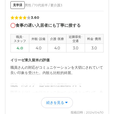
介護医療サービスについて
男性 / 70代前半 / 要介護3
見学済
とても、法制面で間違えがなく、出来ているかとおもう。
どのくらいのサポートが必要になるかわかるといい。
3.60
近隣環境や交通アクセスについて
食事の遅い入居者にも丁寧に接する
非常に家から近いので、自転車で通える範囲で、交通面で
職員･
近隣環境･
は時間がかからず、いいのではないか。
外観･設備
介護･医療
料金･費用
スタッフ
交通
4.0
4.0
4.0
3.0
3.0
料金費用について
やはり、いい施設なので、ちょっとコストはかかってしま
イリーゼ東久留米の評価
うかも。やりくりして行けるかが問題だ。
職員さんの対応がコミュニケーションを大切にされていて
良い印象を受けた。内観も比較的綺麗。
職員・スタッフ・他入居者の雰囲気について
職員さんはしっかりコミュニケーションをとっていて、食
事が遅い入居者ともしっかり向き合っていた。
続きを見る
外観・内装・居室・設備について
投稿日時：2024/04/10