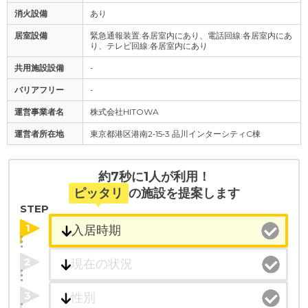
消火設備
あり
居室設備
緊急通報装置:各居室内にあり、電話回線:各居室内にあ
り、テレビ回線:各居室内にあり
共用施設設備
-
バリアフリー
-
運営事業者名
株式会社HITOWA
運営者所在地
東京都港区港南2‐15‐3 品川インターシティC棟
約7秒に1人が利用！
ピッタリ
の施設を提案します
STEP
1
2
3