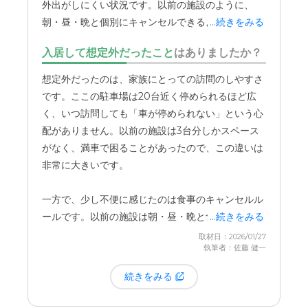
ります。もちろん父の安全のためなのは分かるので
外出がしにくい状況です。以前の施設のように、
ずつ父に合う場所を見つけることができたように思
きます。受付で入館手続きを済ませるだけで良いの
すが、その度に費用がかかるので、「またか…」と
朝・昼・晩と個別にキャンセルできるようになれ
...続きをみる
います。これから施設を探される方も、まずは
「こ
で、思い立った時に気軽に立ち寄れるのが嬉しいで
思ってしまうことも。先日、「これ以上の追加は経
ば、より柔軟に外出の計画が立てられるので、検討
れだけは譲れない」という条件を家族で話し合って
す。家族とのつながりを大切にしてくれる施設の姿
入居して想定外だったこと
はありましたか？
済的に厳しいです」と、初めてお断りをしました。
いただけるとありがたいです。
みるのが良いかもしれません。
勢を感じます。
想定外だったのは、家族にとっての訪問のしやすさ
食事に関しても、月に2回ほど海鮮丼などの特別な
です。ここの駐車場は20台近く停められるほど広
メニューが提供されるのですが、これが希望制では
く、いつ訪問しても「車が停められない」という心
なく「キャンセルしない限りは自動的に提供され
配がありません。以前の施設は3台分しかスペース
る」仕組みだったのには驚きました。料金も1回
がなく、満車で困ることがあったので、この違いは
2,000円ほどと安くはないので、知らないうちに料
非常に大きいです。
金が加算されていて。周りの方がどうしているのか
分かりませんが、「うちはどうしますか？」と事前
一方で、少し不便に感じたのは食事のキャンセルル
に聞いてほしかったな、というのが正直な気持ちで
ールです。以前の施設は朝・昼・晩と食事ごとにキ
...続きをみる
す。
ャンセルできたのですが、こちらは1日単位でしか
取材日：2026/01/27
執筆者：佐藤 健一
受け付けてもらえません。半日だけ外出したい時な
どに、少し融通が利かないなと感じることがありま
続きをみる
す。