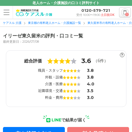
老人ホーム・介護施設の口コミ評判サイト
0120-579-721
掲載施設5万件超
0
受付 10:00〜19:00
土日祝OK
ケアスル 介護
東京都の有料老人ホーム・介護施設一覧
東久留米市の有料老人ホーム・介
イリーゼ東久留米の評判・口コミ一覧
最終更新日：2026/07/08
?
1
1
3.6
総合評価
（
6
件）
3.8
職員・スタッフ
3.8
外観・設備
4.0
介護・医療
3.5
近隣環境・交通
3.0
料金・費用
LINE
で結果が届く