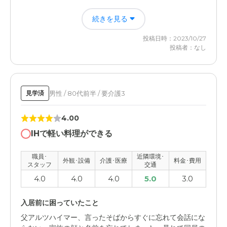
日常的な介護から、解放されたため、精神的にも、肉体的
続きを見る
にも、負担がなくなり、楽になった。時間の余裕が出来た
ため、自身のストレス軽減に繋がった。
投稿日時：2023/10/27
投稿者：なし
イリーゼ東久留米の評価
設備が充実していたこと。居住環境が良かったこと。温か
い食事が提供されたこと。スタッフの対応が良かったこ
と。
男性 / 80代前半 / 要介護3
見学済
職員・スタッフ・他入居者の雰囲気について
4.00
職員、スタッフは若干足りない感はあったが、皆さん親切
IHで軽い料理ができる
な対応で好感が持てた。他入居者の雰囲気も悪くはなかっ
た。
職員･
近隣環境･
外観･設備
介護･医療
料金･費用
スタッフ
交通
外観・内装・居室・設備について
4.0
4.0
4.0
5.0
3.0
外観や内装は清潔感があった。居室は、生活するうえで十
分な空間があら、居心地は悪くなかった。
入居前に困っていたこと
父アルツハイマー、言ったそばからすぐに忘れて会話にな
介護医療サービスについて