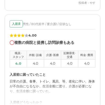
外観、内観ともに綺麗。まだ施設が新しいというのもある
投稿者：やす
が、清潔感はあるので、良い印象。
介護医療サービスについて
男性 / 80代前半 / 要介護1 / 症状なし
入居済
職員はしっかりコミュニケーションをとっていて、介護サ
ービスの対応などもバッチリとっていた。
4.00
近隣環境や交通アクセスについて
複数の病院と提携し訪問診療もある
駅から近いわけではないのでアクセスは普通だが、歩けな
職員･
近隣環境･
いこともない。車なら10分かからないです。
外観･設備
介護･医療
料金･費用
スタッフ
交通
4.0
4.0
4.0
4.0
4.0
料金費用について
料金に関してはこちらで把握していないため普通の評価を
入居前に困っていたこと
つけさせていただきました。わかりません。
日常の介護。食事、トイレ、風呂、等、老化に伴い、身体
が不自由になるなか、生活全般に渡り、介護が必要にな
り、生活全般に困っていた。
入居後どうなったか？