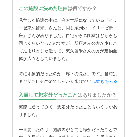
届いた介護ができていると思った。
この施設に決めた理由
は何ですか？
近隣環境や交通アクセスについて
見学した施設の中に、今お世話になっている「イリ
駅から近く、電車と徒歩で行けるので、ちょくちょく様子
ーゼ東久留米」さんと、同じ系列の「イリーゼ新
を観に行けるし、洗濯物や足りないものなど、持って行か
座」さんがありました。自宅からの距離はどちらも
れそう。
同じくらいだったのですが、新座さんの方が少しこ
ぢんまりとした造りで、東久留米さんの方が建物全
料金費用について
体が広々としていました。
料金は高いが、全国平均的には相応なのと、行き届いた介
護状況から、いたしかたないのかと感じた。
特に印象的だったのが「廊下の長さ」です。当時は
まだ父も自分の足でしっかり歩けていたので、
...続きをみる
「廊
下が長い方が、本人が歩く練習にもなって良いかも
入居して想定外だったこと
はありましたか？
しれない」と考えました。
リハビリとまではいかな
くても、日常生活の中で自然と体を動かせる環境
実際に通ってみて、想定外だったこともいくつかあ
は、父にとってプラスになるだろうと思ったんで
りました。
す。それが、この施設を選んだ一番の理由です。
一番驚いたのは、施設内がとても静かだったことで
皮肉なことに、今では父も歩行器を使うのがやっと