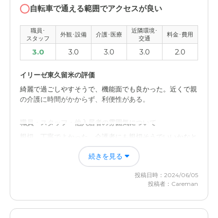
自転車で通える範囲でアクセスが良い
職員･
近隣環境･
外観･設備
介護･医療
料金･費用
スタッフ
交通
3.0
3.0
3.0
3.0
2.0
イリーゼ東久留米の評価
綺麗で過ごしやすそうで、機能面でも良かった。近くで親
の介護に時間がかからず、利便性がある。
職員・スタッフ・他入居者の雰囲気について
親切、丁寧でよかった。介護者にも親切そうでいいかなと
感じる。仲良く出来るといいですが。
続きを見る
外観・内装・居室・設備について
投稿日時：2024/06/05
とても機能がよく、高齢者や介護が必要な人にも、使い勝
投稿者：Careman
手がとても良いのではないかと思う。