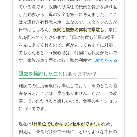
側の安全管理上の方針があることは理解しています
その中から見学先を絞れたのも効率的でした。たく
ている点です。以前のサ高住で転倒と骨折を繰り返
が、「そう言われてしまうと、家族としては『お願
さんの施設の中から、自分たちだけで比較検討する
した経験から、母の安全を第一に考えました。ここ
いします』と言うしかないのかな…」と、複雑な気
のは大変だったと思います。最終的に「ここなら」
は介護付き有料老人ホームなので、スタッフの方が
持ちになったことを覚えています。
と納得して父を預ける決断ができたのは、きちんと
日中はもちろん、
夜間も複数名体制で常駐し
、常に
比較検討のステップを踏めたからだと思います。細
気を配ってくださいます。1日に何度も部屋の様子
費用面でも、少し戸惑いがありました。
かいことかもしれませんが、見学時に必ずチェック
を見に来てくれるので、何かあってもすぐに対応し
していたのが「居室にトイレがついているか」とい
てもらえるという安心感は、何物にも代えがたいで
入居前に説明を受けていた月額費用は約21万円だっ
う点でした。
父のプライバシーや、夜中の移動など
す。家族が車で面会に行く際の利便性も、この施設
...続きをみる
たのですが、実際にはそこからプラスで6万円ほど
を考えると、やはり部屋の中にトイレがあることは
の大きな魅力です。
駐車場が20台近く停められる
多くの費用がかかっています。もちろん、おむつ代
退去を検討したこと
はありますか？
私たちにとって必須の条件でした。
ほど広く
、いつ行っても満車の心配がありません。
や医療費など、状況に応じて追加費用がかかること
以前の施設では駐車スペースが限られており、面会
は覚悟していました。でも、想像していたよりも金
施設での生活全般には満足しており、今のところ退
その点、今の施設はきちんと条件を満たしていまし
時にストレスを感じることもあったのですが、ここ
額が大きかったので、「長くお世話になることを考
去を考えたことは一度もありません。ただ、一つ改
たし、施設全体も汚いという印象はなく、明るい雰
ではそのようなことが一切なくなりました。気軽
えると、このままで大丈夫だろうか」という不安は
善していただけると嬉しいのは、食事のキャンセル
囲気だったことも安心材料の一つです。
に、そして気兼ねなく母に会いに行ける環境は、家
常にあります。
についてです。
族にとって非常にありがたいです。コロナ禍が落ち
たくさんの不安や分からないことがある中での施設
着いてからは、面会の自由度が高い点も助かってい
また、施設側からセンサーマットの利用など、安全
現在は
1日単位でしかキャンセルができない
ため、
選びでしたが、「金額」「広さ」「設備」といった
ます。決められた時間内であれば、
事前の電話予約
のための追加オプションを提案されることも度々あ
例えば「昼食だけ外で一緒に」というような半日の
自分たちなりの基準を持って見学することで、少し
なども必要なく
、いつでも母に会いに行くことがで