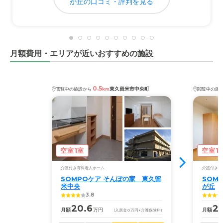
が丘の口コミ・評判を見る
月額費用・エリアが近いおすすめの施設
0.5
東久留米市中央町
閲覧中の施設から
km
閲覧中の施
空室1室
空室1
介護付き有料老人ホーム
介護付き有
SOMPOケア そんぽの家 東久留
SOM
米中央
が丘
3.8
20.6
23
月額
万円
月額
(入居金
0
万円
+介護保険料)