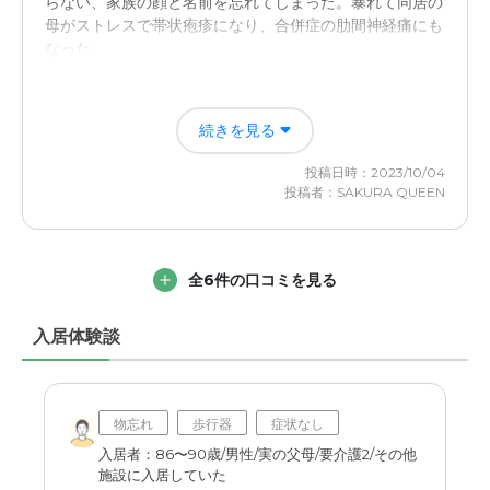
らない、家族の顔と名前を忘れてしまった。暴れて同居の
母がストレスで帯状疱疹になり、合併症の肋間神経痛にも
複数の病院と提携していたこと。医師のよる訪問診療もあ
なった。
っちめ、医療面で心配になることは、少なかった。
イリーゼ東久留米の評価
近隣環境や交通アクセスについて
続きを見る
お風呂の設備が素晴らしく、寝たきりでも入浴できる。ス
周辺環境は静かで、生活環境は、良かった。スーパー等、
タッフのサービスも行き届いている。レクリエーションも
買い物が出来る場所もあり、不自由さはなかった。
投稿日時：2023/10/04
あり、明るいホーム。
投稿者：SAKURA QUEEN
料金費用について
職員・スタッフ・他入居者の雰囲気について
周辺同業者、施設のランク、提供されるサービス等を鑑み
入居者の方々は、レクリエーションや、施設に売りに来る
て、妥当といえる料金であると、思われる。
全6件の口コミを見る
業者のショッピングを楽しんでいた。
入居体験談
外観・内装・居室・設備について
設備と居室がとても良い。広さ、トイレ、シャワーや洗面
もあり、IHで軽い料理もできる。
物忘れ
歩行器
症状なし
介護医療サービスについて
入居者：86〜90歳/男性/実の父母/要介護2/その他
施設に入居していた
スタッフの人数が入居者の人数に対応しているので、行き