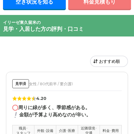
空き状況を知る
料金見積もり
イリーゼ東久留米の
見学・入居した方の評判・口コミ
女性 / 80代前半 / 要介護1
見学済
4.20
周りに緑が多く、季節感がある。
金額が予算より高めなのが辛い。
職員･
近隣環境･
外観･設備
介護･医療
料金･費用
スタッフ
交通