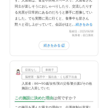
す。入居前は、食堂や共有スペースで、入居者さん
になり、その長い廊下が逆に「食堂までが遠い」と
同士が楽しそうにおしゃべりしたり、交流したりす
いう負担になってしまっているのですが…。それで
る光景が日常的にあるのだろうと勝手に想像してい
も、当時は父の身体能力を維持したいという思いが
ました。でも実際に見に行くと、食事中も皆さん
強く、この広々とした環境がとても魅力的に見えま
黙々と召し上がっていて、会話がほとんどないんで
...続きをみる
した。初めての施設探しだったので、1つの施設だ
す。「もう少し、他の入居者の方と話すような、楽
取材日：2025/06/08
けを見て決めるのは不安でした。だからこそ、いく
執筆者：谷口美咲
しい時間があればいいのに…」というのは、少し寂
つかの施設に足を運び、それぞれの良い点、気にな
しく感じた点です。
続きをみる
る点を自分の目で確かめられたのは良かったと思っ
ています。
また、父はもともと歩くのが好きで、入居当初もよ
く廊下を歩いていたんです。本人にとっては退屈し
他の施設と比較したからこそ、「こちらは廊下が
のぎの散歩のようなものだったのですが、ある時、
症状なし
車椅子
広々としているな」「あちらは少し狭いかな」とい
施設の方から「徘徊のような行動が見られるので、
った具体的な違いが分かりました。
金額や居室の設
脳梗塞・脳卒中・脳出血・くも膜下出血
安定剤の使用を検討します」というお話をされまし
備といった基本的な条件はもちろんですが、やはり
入居者：86〜90歳/女性/実の父母/要介護2/その他
た。
施設に入居していた
実際に訪れてみないと分からない雰囲気や広さの感
覚は、とても重要だと感じます。
私たち家族からすれば「徘徊ではないのに」という
この施設に決めた理由
は何ですか？
思いがあり、少しショックでした。もちろん、施設
専門の相談員の方に候補をいくつか挙げてもらい、
この施設を選んだ最大の理由は、介護体制が充実し