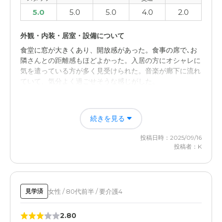
5.0
5.0
5.0
4.0
2.0
外観・内装・居室・設備について
食堂に窓が大きくあり、開放感があった。食事の席で､お
隣さんとの距離感もほどよかった。入居の方にオシャレに
気を遣っている方が多く見受けられた。音楽が廊下に流れ
ていて、気分よく過ごせそうな感じがした。
料金費用について
続きを見る
サービスに対して、等しい金額設定だったが、少し予算よ
りも高いのが惜しい所。部屋に収納スペースがあればさら
投稿日時：2025/09/16
に良いと思った。
投稿者：K
女性 / 80代前半 / 要介護4
見学済
2.80