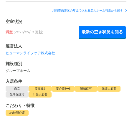
川崎市高津区の年金で入れる老人ホーム特集から探す
空室状況
最新の空き状況を知る
満室
(2026/07/10 更新)
運営法人
ヒューマンライフケア株式会社
施設種別
グループホーム
入居条件
自立
要支援2
要介護1〜5
認知症可
保証人必要
生活保護可
引受人必要
1
/
3
こだわり・特徴
24時間介護