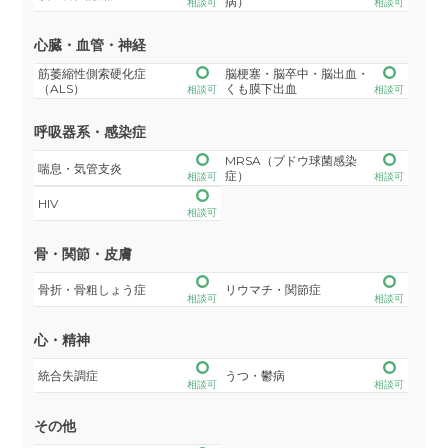
病）
相談可
相談可
心臓・血管・神経
筋萎縮性側索硬化症
脳梗塞・脳卒中・脳出血・
（ALS）
くも膜下出血
相談可
相談可
呼吸器系・感染症
MRSA（ブドウ球菌感染
喘息・気管支炎
症）
相談可
相談可
HIV
相談可
骨・関節・皮膚
骨折・骨粗しょう症
リウマチ・関節症
相談可
相談可
心・精神
統合失調症
うつ・鬱病
相談可
相談可
その他