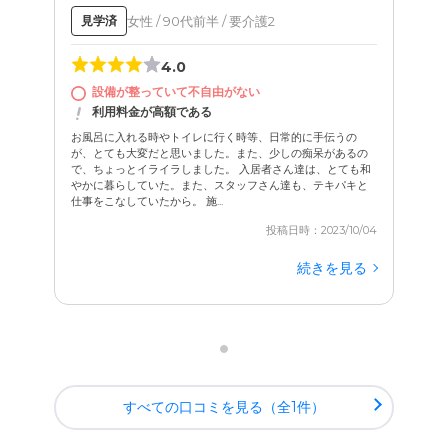
女性 / 90代前半 / 要介護2
見学済
4.0
設備が整っていて不自由がない
利用料金が高額である
お風呂に入れる時やトイレに行く時等、日常的に手伝うの
が、とても大変だと思いました。また、少しの痴呆があるの
で、ちょっとイライラしました。 入居者さん達は、とても和
やかに暮らしていた。また、スタッフさん達も、テキパキと
仕事をこなしていたから。 施...
投稿日時：2023/10/04
続きを見る
すべての口コミを見る（全1件）