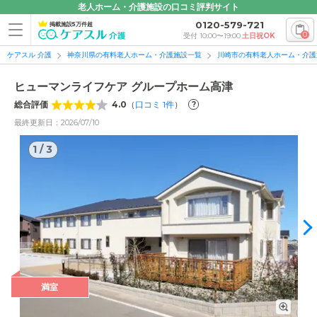
老人ホーム・介護施設の口コミ評判サイト
0120-579-721
掲載施設5万件超
0
受付 10:00〜19:00
土日祝OK
ケアスル 介護
神奈川県の有料老人ホーム・介護施設一覧
川崎市の有料老人ホーム・介護
ヒューマンライフケア グループホーム高津
総合評価
4.0
（
口コミ
1
件
）
?
最終更新日：2026/07/10
1
/
3
満室