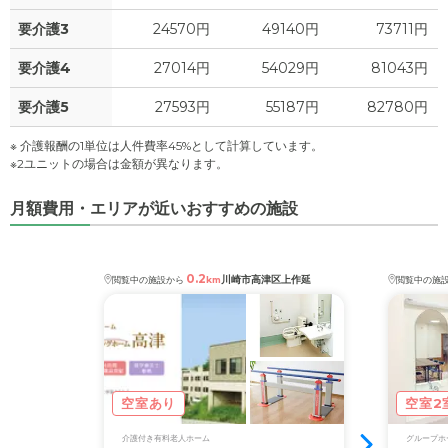
要介護3
24570円
49140円
73711円
要介護4
27014円
54029円
81043円
要介護5
27593円
55187円
82780円
※ 介護報酬の1単位は人件費率45%として計算しています。
※2ユニットの場合は金額が異なります。
月額費用・エリアが近いおすすめの施設
0.2
川崎市高津区上作延
閲覧中の施設から
km
閲覧中の施
空室あり
空室2
介護付き有料老人ホーム
グループホ