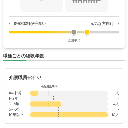
← 医療体制が手厚い
元気な方向け →
全国平均
職種ごとの経験年数
介護職員
合計 15人
神奈川県平均
1年未満
1人
1~3年
-
3~5年
4人
5~10年
-
10年以上
10人