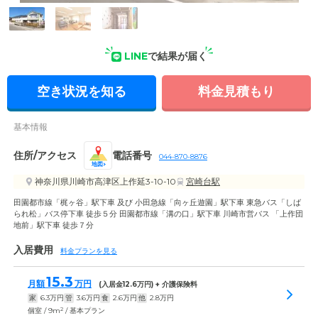
LINE
で結果が届く
空き状況を知る
料金見積もり
基本情報
住所/アクセス
電話番号
044-870-8876
地図
神奈川県川崎市高津区上作延3-10-10
宮崎台駅
田園都市線「梶ヶ谷」駅下車 及び 小田急線「向ヶ丘遊園」駅下車 東急バス「しば
られ松」バス停下車 徒歩５分 田園都市線「溝の口」駅下車 川崎市営バス 「上作団
地前」駅下車 徒歩７分
入居費用
料金プランを見る
15.3
月額
万円
(入居金
12.6
万円) + 介護保険料
家
6.3
万円
管
3.6
万円
食
2.6
万円
他
2.8
万円
2
個室 / 9m
/ 基本プラン