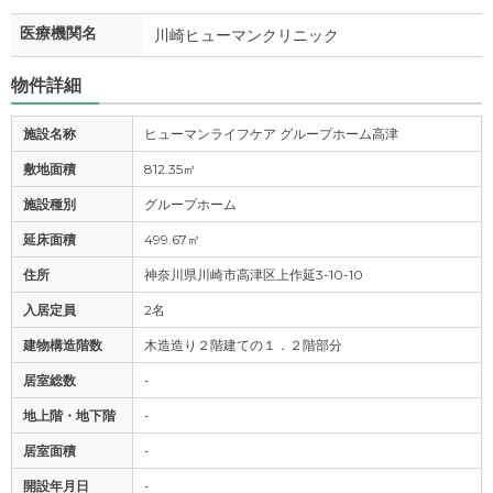
医療機関名
川崎ヒューマンクリニック
物件詳細
施設名称
ヒューマンライフケア グループホーム高津
敷地面積
812.35㎡
施設種別
グループホーム
延床面積
499.67㎡
住所
神奈川県川崎市高津区上作延3-10-10
入居定員
2名
建物構造階数
木造造り２階建ての１．２階部分
居室総数
-
地上階・地下階
-
居室面積
-
開設年月日
-