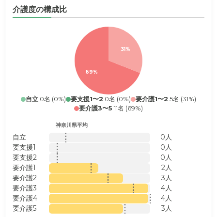
介護度の構成比
31%
69%
自立
0名 (0%)
要支援1〜2
0名 (0%)
要介護1〜2
5名 (31%)
要介護3〜5
11名 (69%)
神奈川県平均
自立
0人
要支援1
0人
要支援2
0人
要介護1
2人
要介護2
3人
要介護3
4人
要介護4
4人
要介護5
3人