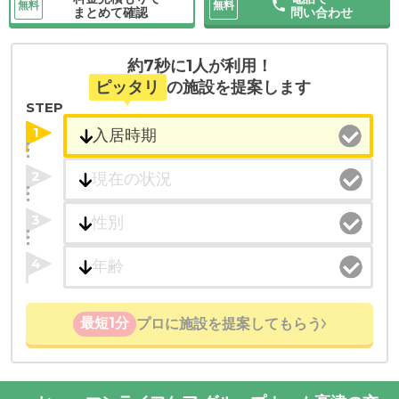
無料
無料
まとめて確認
問い合わせ
約7秒に1人が利用！
ピッタリ
の施設を提案します
STEP
1
2
3
4
最短1分
プロに施設を提案してもらう