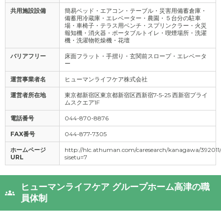
共用施設設備
簡易ベッド・エアコン・テーブル・災害用備蓄倉庫・
備蓄用冷蔵庫・エレベーター・農園・５台分の駐車
場・車椅子・テラス用ベンチ・スプリンクラー・火災
報知機・消火器・ポータブルトイレ・喫煙場所・洗濯
機・洗濯物乾燥機・花壇
バリアフリー
床面フラット・手摺り・玄関前スロープ・エレベータ
ー
運営事業者名
ヒューマンライフケア株式会社
運営者所在地
東京都新宿区東京都新宿区西新宿7-5-25 西新宿プライ
ムスクエア1F
電話番号
044-870-8876
FAX番号
044-877-7305
ホームページ
http://hlc.athuman.com/caresearch/kanagawa/392011
URL
sisetu=7
ヒューマンライフケア グループホーム高津の職
員体制