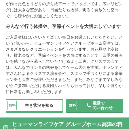
が作った色とりどりの折り紙アートでいっぱいです。広いリビン
グには大きな窓があり、日当たりも抜群。明るく開放的な空間
で、心穏やかにお過ごしください。
みんなで行う体操や、季節イベントを大切にしています
ご入居者様にいきいきと楽しい毎日をお過ごしいただきたい、と
いう想いから、ヒューマンライフケアグループホーム高津では、
さまざまなレクリエーションを行っています。お花見や七夕祭
り、敬老会など、季節イベントを大切にすることで、四季の移ろ
いを感じながら暮らしていただけるよう工夫。クリスマス会で
は、みんなでサンタの格好をしてゲーム大会を実施。ボランティ
アさんによるクリスマス演奏会や、スタッフ手づくりによる豪華
ランチも大変ご好評いただきました。また、みなさまで楽しみな
がらご参加いただける集団リハビリも行っており、楽しく健やか
に日常をお楽しみいただけます。
電話で
空き状況を知る
無料
無料
問い合わせ
ヒューマンライフケア グループホーム高津の料