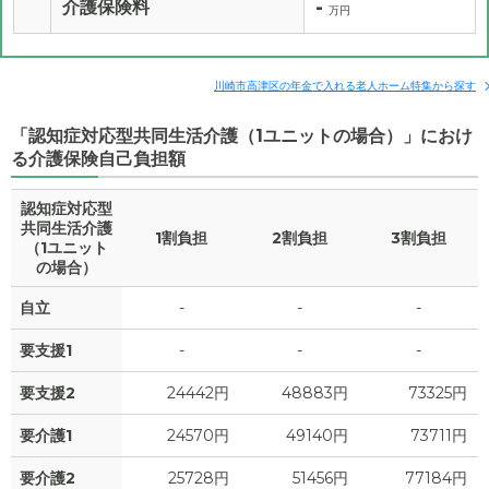
-
介護保険料
万円
川崎市高津区の年金で入れる老人ホーム特集から探す
「認知症対応型共同生活介護（1ユニットの場合）」におけ
る介護保険自己負担額
認知症対応型
共同生活介護
1割負担
2割負担
3割負担
（1ユニット
の場合）
自立
-
-
-
要支援1
-
-
-
要支援2
24442円
48883円
73325円
要介護1
24570円
49140円
73711円
要介護2
25728円
51456円
77184円