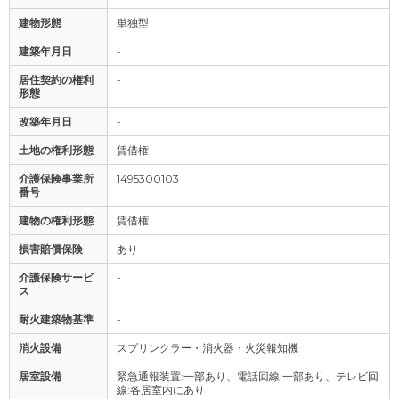
建物形態
単独型
建築年月日
-
居住契約の権利
-
形態
改築年月日
-
土地の権利形態
賃借権
介護保険事業所
1495300103
番号
建物の権利形態
賃借権
損害賠償保険
あり
介護保険サービ
-
ス
耐火建築物基準
-
消火設備
スプリンクラー・消火器・火災報知機
居室設備
緊急通報装置:一部あり、電話回線:一部あり、テレビ回
線:各居室内にあり