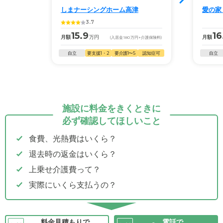
しまナーシングホーム高津
愛の家
3.7
15.9
16
月額
万円
月額
(入居金
180
万円
+介護保険料)
自立
要支援1・2
要介護1〜5
認知症可
自立
施設に料金をきくときに
必ず確認してほしいこと
食費、光熱費はいくら？
退去時の返金はいくら？
上乗せ介護費って？
実際にいくら支払うの？
料金見積もりで
電話で