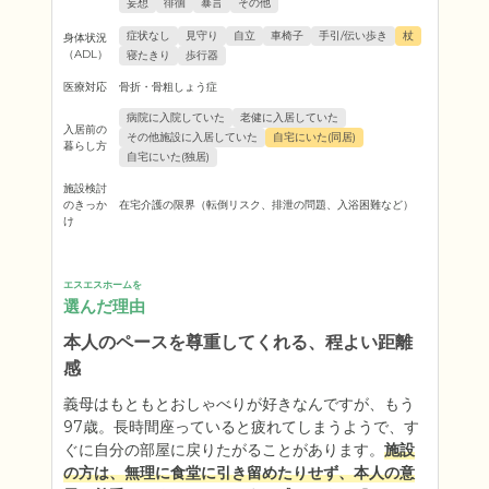
妄想
徘徊
暴言
その他
症状なし
見守り
自立
車椅子
手引/伝い歩き
杖
身体状況
（ADL）
寝たきり
歩行器
医療対応
骨折・骨粗しょう症
病院に入院していた
老健に入居していた
入居前の
その他施設に入居していた
自宅にいた(同居)
暮らし方
自宅にいた(独居)
施設検討
のきっか
在宅介護の限界（転倒リスク、排泄の問題、入浴困難など）
け
エスエスホームを
選んだ理由
本人のペースを尊重してくれる、程よい距離
感
義母はもともとおしゃべりが好きなんですが、もう
97歳。長時間座っていると疲れてしまうようで、す
ぐに自分の部屋に戻りたがることがあります。
施設
の方は、無理に食堂に引き留めたりせず、本人の意