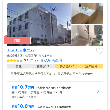
満室
エスエスホーム
株式会社SOIN
住宅型有料老人ホーム
3.3
(
口コミ4件
 /
入居体験談1件
)
自立
要支援1•2
要介護1〜5
認知症可
千葉県八千代市八千代台南2-14-1
八千代台駅
から 徒歩8分
10.7
月額
万円
(入居金 
16.4
万円) + 介護保険料
家
4.1
万円
管
2.1
万円
食
4.2
万円
他
3,000
円
2
個室 / 8m
/ 一人部屋①
10.8
月額
万円
(入居金 
15.2
万円) + 介護保険料