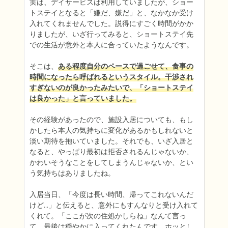
実は、デイサービスは利用していましたが、ショー
トステイとなると「嫌だ、嫌だ」と、なかなか受け
入れてくれませんでした。説得にすごく時間がかか
りましたが、いざ行ってみると、ショートステイ先
での生活が意外と本人に合っていたようなんです。

そこは、
ある程度自分のペースで過ごせて、食事の
時間になったら呼ばれるというスタイル。干渉され
すぎないのが良かったみたいで、「ショートステイ
は良かった」と言っていました。
その経験があったので、施設入居についても、もし
かしたら本人の気持ちに変化があるかもしれないと
淡い期待を抱いていました。それでも、いざ入居と
なると、やっぱり最初は拒否されるんじゃないか、
かわいそうなことをしてしまうんじゃないか、とい
う気持ちはありましたね。

入居当日、「今度は長い時間、帰ってこれないんだ
けど…」と伝えると、意外にもすんなりと受け入れて
くれて。「ここが次の住処かしらね」なんて言っ
て、最後は穏やかに入ってくれたんです。ホッとし