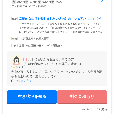
家
3.8
万円
管
2.1
万円
食
4.2
万円
他
7,000
円
2
二人部屋 / 14m
/ 二人部屋①
活動的な生活を楽しまれたい方向けの「シェアハウス」です
「エスエスホーム」は、千葉県八千代市にある有料老人ホーム。「まだ
まだ出会いを楽しみたい」「自分の新たな可能性を見つけてアクティブ
に生活したい」という方が一緒に生活する、「高齢者のためのシェアハ
ウス」です。共有の食堂や多目的ルームではさまざまなイベントや催し
2人部屋あり・夫婦入居可
物を開催し、ご入居者様の生活に楽しみと刺激をご提供しています。さ
らに京成電鉄「八千代台駅」から徒歩8分とアクセス抜群で、徒歩圏内に
定員27名
 /
居室21室
 /
2019年6月設立
 /
は公園やショッピングモールなどの施設も充実。「ここに来てから行動
範囲が広くなった」とおっしゃるご入居者様も多くいらっしゃいます。
これからも、元気に毎日を楽しみたい高齢者にとって最適な場所を目指
します。
八千代台駅からも近く、車でのア...
建物自体が古く、中も全体的に暗かった
3.0
大きい通りもあるので、車でのアクセスもいいですし、八千代台駅
からも近いので、立地はいいです

住...
 続きを見る
空き状況を知る
料金見積もり
※2026/08/01更新