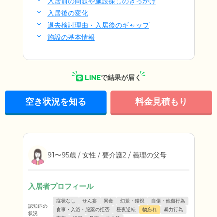
入居前の問題や施設探しのきっかけ
入居後の変化
退去検討理由・入居後のギャップ
施設の基本情報
LINE
で結果が届く
空き状況を知る
料金見積もり
91〜95歳 / 女性 / 要介護2 / 義理の父母
入居者プロフィール
症状なし
せん妄
異食
幻覚・錯視
自傷・他傷行為
認知症の
食事・入浴・服薬の拒否
昼夜逆転
物忘れ
暴力行為
状況