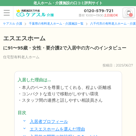
老人ホーム・介護施設の口コミ評判サイト
0120-579-721
掲載施設5万件超
0
受付 10:00〜19:00
土日祝OK
ケアスル 介護
千葉県の有料老人ホーム・介護施設一覧
八千代市の有料老人ホーム・介護
エスエスホーム
に91〜95歳・女性・要介護2で入居中の方へのインタビュー
住宅型有料老人ホーム
投稿日：2025/06/27
入居した理由は...
本人のペースを尊重してくれる、程よい距離感
コンパクトな造りで移動がしやすい環境
スタッフ間の連携と話しやすい相談員さん
目次
入居者プロフィール
エスエスホームを選んだ理由