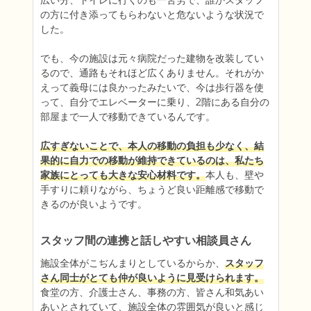
広い分、トイレに行くのも一苦労で、誰かスタッフ
の方に付き添ってもらわないと危ないような状況で
した。

でも、今の施設は元々病院だった建物を改装してい
るので、通路もそれほど広くありません。それがか
えって義母には良かったみたいで、今は歩行器を使
って、自分でエレベーターに乗り、2階にある自分の
部屋まで一人で移動できているんです。

広すぎないことで、本人の移動の負担も少なく、結
果的に自力での移動が維持できているのは、私たち
家族にとっても大きな安心材料です。
本人も、壁や
手すりに頼りながら、ちょうど良い距離感で移動で
きるのが良いようです。
スタッフ間の連携と話しやすい相談員さん
施設全体がこぢんまりとしているからか、
スタッフ
さん同士がとても仲が良いように見受けられます。
食堂の方、介護士さん、事務の方、皆さん和気あい
あいとされていて、施設全体の雰囲気が良いと感じ