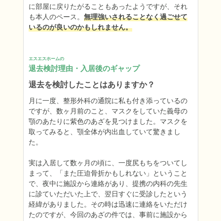
に部屋に戻りたがることもあったようですが、それ
も本人のペース。
無理強いされることなく過ごせて
いるのが良いのかもしれません。
エスエスホームの
退去検討理由・入居後のギャップ
退去を検討したことはありますか？
月に一度、整形外科の通院に私も付き添っているの
ですが、数ヶ月前のこと、マスクをしていた義母の
顎のあたりに紫色のあざを見つけました。マスクを
取ってみると、顎全体が内出血していて驚きまし
た。

実は入居して数ヶ月の頃に、一度尻もちをついてし
まって、「また圧迫骨折かもしれない」ということ
で、夜中に施設から連絡があり、提携の内科の先生
に診ていただいた上で、翌日すぐに受診したという
経緯がありました。その時は迅速に連絡をいただけ
たのですが、今回のあざの件では、事前に施設から