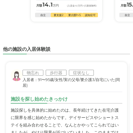
14.1
15
月額
万円
月額
(入居金
10
万円
+介護保険料)
自立
要支援2
要介護1〜5
認知症可
自立
他の施設の入居体験談
物忘れ
歩行器
症状なし
入居者：91〜95歳/女性/実の父母/要介護3/自宅にいた(同
居)
施設を探し始めたきっかけ
施設探しを具体的に始めたのは、長年続けてきた在宅介護
に限界を感じ始めたからです。デイサービスやショートス
テイを組み合わせることで、なんとかやってこられてはい
ましたが、やはり限界が近づいていました。このままでは