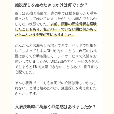
施設探しを始めたきっかけは何ですか？
義母は95歳と高齢で、家の中では杖を使ったり壁を
伝ったりして歩いていましたが、いつ転んでもおか
しくない状態でした。
以前、腰椎の圧迫骨折を経験
したこともあり、私がパートでいない間に何かあっ
たら…という不安が常にありました。
だんだんとお漏らしも増えてきて、ベッドで粗相を
してしまっても本人気づかないことも。自宅のお風
呂は狭くて介助も難しく、デイサービスで入浴をお
願いしていましたが、週に2回のデイサービスを休ん
でしまうと1週間入浴できないこともあり、衛生面も
心配でした。

そんな状況で、「もう在宅での介護は難しいかもし
れない」と感じ始めたのが、施設探しを考え出した
きっかけです。
入居決断時に葛藤や罪悪感はありましたか？