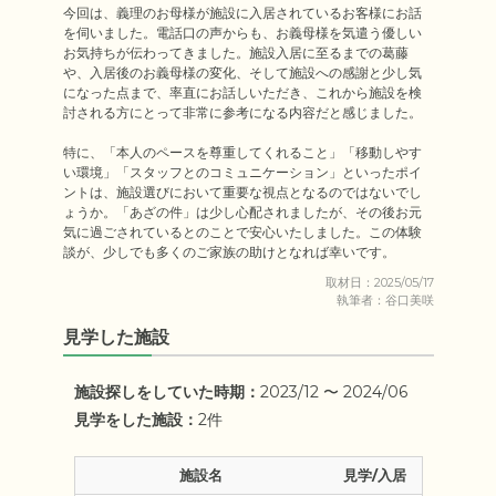
今回は、義理のお母様が施設に入居されているお客様にお話
を伺いました。電話口の声からも、お義母様を気遣う優しい
お気持ちが伝わってきました。施設入居に至るまでの葛藤
や、入居後のお義母様の変化、そして施設への感謝と少し気
になった点まで、率直にお話しいただき、これから施設を検
討される方にとって非常に参考になる内容だと感じました。

特に、「本人のペースを尊重してくれること」「移動しやす
い環境」「スタッフとのコミュニケーション」といったポイ
ントは、施設選びにおいて重要な視点となるのではないでし
ょうか。「あざの件」は少し心配されましたが、その後お元
気に過ごされているとのことで安心いたしました。この体験
談が、少しでも多くのご家族の助けとなれば幸いです。
取材日：2025/05/17
執筆者：谷口美咲
見学した施設
施設探しをしていた時期：
2023/12 〜 2024/06
見学をした施設：
2件
施設名
見学/入居