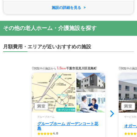
施設の詳細を見る
その他の老人ホーム・介護施設を探す
月額費用・エリアが近いおすすめの施設
1.5
千葉市花見川区花島町
閲覧中の施設から
km
閲覧中の施
満室
満室
グループホーム
サービス付
グループホーム ガーデンコート花
オガー
島
4.8