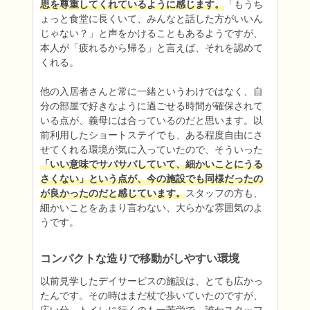
思を尊重してくれているように感じます。
「もうち
ょっと食堂に長くいて、みんなと話した方がいいん
じゃない？」と声をかけることもあるようですが、
本人が「疲れるから帰る」と言えば、それを認めて
くれる。

他の入居者さんと常に一緒というわけではなく、自
分の部屋で好きなように過ごせる時間が確保されて
いる点が、義母には合っているのだと思います。以
前利用したショートステイでも、ある程度自由にさ
せてくれる環境が気に入っていたので、そういった
「いい意味でサバサバしていて、細かいことにうる
さくない」という点が、今の施設でも同様だったの
が良かったのだと感じています。
スタッフの方も、
細かいことをあまり言わない、大らかな雰囲気のよ
うです。
コンパクトな造りで移動がしやすい環境
以前見学したデイサービスの施設は、とても広かっ
たんです。その時はまだ杖で歩いていたのですが、