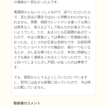
の連絡が一切なかったんです。

看護師さんもいらっしゃるので、診ていただいた上
で、見た目ほど重症ではないと判断されたのかもし
れません。実際、病院でレントゲンを撮っても骨に
は異常なく、本人もどうして転んだのか覚えていな
いようでした。ただ、あまりにも広範囲のあざだっ
たので、やはり家族としては事前に一言連絡が欲し
かったな、というのが正直な気持ちです。以前利用
していたショートステイの施設が、薬が一つなくな
るとか、少し足を擦りむいたとか、本当に些細なこ
とでも細かく連絡をくれるところだったので、そこ
と比べてしまうと少し戸惑いがあったのは事実で
す。

でも、普段からとてもよくしていただいています
し、翌月にはあざも綺麗に治っていたので、今は特
に心配していません。
取材者のコメント