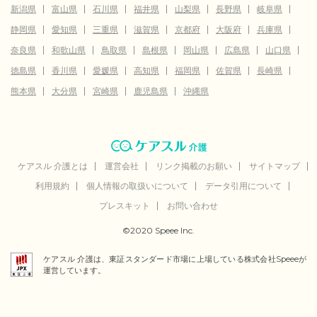
新潟県
富山県
石川県
福井県
山梨県
長野県
岐阜県
静岡県
愛知県
三重県
滋賀県
京都府
大阪府
兵庫県
奈良県
和歌山県
鳥取県
島根県
岡山県
広島県
山口県
徳島県
香川県
愛媛県
高知県
福岡県
佐賀県
長崎県
熊本県
大分県
宮崎県
鹿児島県
沖縄県
ケアスル 介護とは
運営会社
リンク掲載のお願い
サイトマップ
利用規約
個人情報の取扱いについて
データ引用について
プレスキット
お問い合わせ
©2020 Speee Inc.
ケアスル 介護は、東証スタンダード市場に上場している株式会社Speeeが
運営しています。