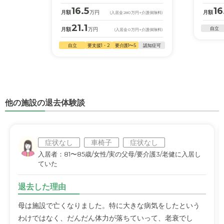
16.5
16
月額
万円
月額
(入居金
280
万円
+介護保険料)
21.1
自立
月額
万円
(入居金
0
万円
+介護保険料)
自立
要支援1・2
要介護1〜5
認知症可
他の施設の退去体験談
症状なし
車椅子
症状なし
入居者：81〜85歳/女性/実の父母/要介護3/老健に入居し
ていた
退去した理由
母は施設で亡くなりました。特に大きな病気をしたという
わけではなく、だんだん体力が落ちていって、老衰でし