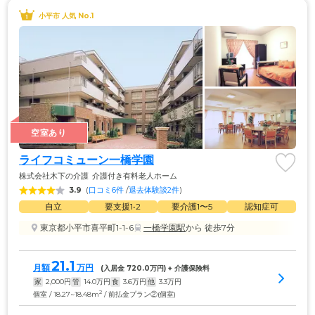
小平市 人気 No.1
空室あり
ライフコミューン一橋学園
株式会社木下の介護
介護付き有料老人ホーム
3.9
(
口コミ6件
 /
退去体験談2件
)
自立
要支援1•2
要介護1〜5
認知症可
東京都小平市喜平町1-1-6
一橋学園駅
から 徒歩7分
21.1
月額
万円
(入居金 
720.0
万円) + 介護保険料
家
2,000
円
管
14.0
万円
食
3.6
万円
他
3.3
万円
2
個室 / 18.27~18.48m
/ 前払金プラン②(個室)