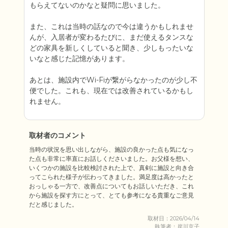
もらえてないのかなと疑問に思いました。

また、これは当時の話なので今は違うかもしれませ
んが、入居者が変わるたびに、まだ使えるタンスな
どの家具を新しくしていると聞き、少しもったいな
いなと感じた記憶があります。

あとは、施設内でWi-Fiが繋がらなかったのが少し不
便でした。これも、現在では改善されているかもし
れません。
取材者のコメント
当時の状況を思い出しながら、施設の良かった点も気になっ
た点も非常に率直にお話しくださいました。お父様を想い、
いくつかの施設を比較検討された上で、真剣に施設と向き合
ってこられた様子が伝わってきました。満足度は高かったと
おっしゃる一方で、改善点についてもお話しいただき、これ
から施設を探す方にとって、とても参考になる貴重なご意見
だと感じました。
取材日：2026/04/14
執筆者：岸川京子