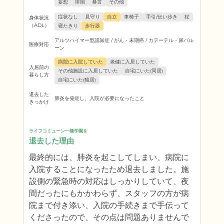
妄想
徘徊
暴言
その他
症状なし
見守り
自立
車椅子
手引/伝い歩き
杖
身体状況
（ADL）
寝たきり
歩行器
アルツハイマー型認知症 / がん・末期癌 / カテーテル・尿バル
医療対応
ーン
病院に入院していた
老健に入居していた
入居前の
その他施設に入居していた
自宅にいた(同居)
暮らし方
自宅にいた(独居)
退去した
肺炎を発症し、入院が必要になったこと
きっかけ
ライフコミューン一橋学園を
退去した理由
最終的には、肺炎を起こしてしまい、病院に
入院することになったため退去しました。施
設側の緊急時の対応はしっかりしていて、夜
間だったにもかかわらず、スタッフの方が病
院まで付き添い、入院の手続きまで手伝って
くださったので、その点は問題ありませんで