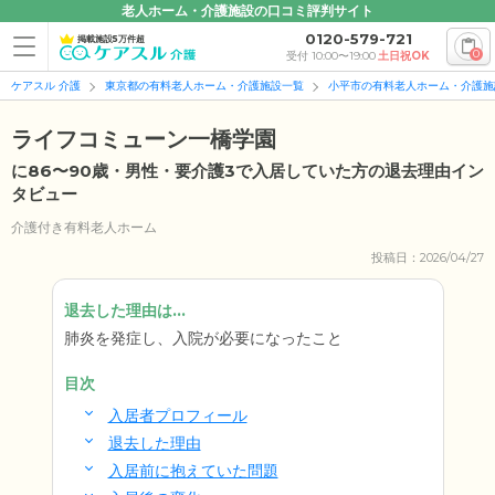
老人ホーム・介護施設の口コミ評判サイト
0120-579-721
掲載施設5万件超
0
受付 10:00〜19:00
土日祝OK
ケアスル 介護
東京都の有料老人ホーム・介護施設一覧
小平市の有料老人ホーム・介護施
ライフコミューン一橋学園
に86〜90歳・男性・要介護3で入居していた方の退去理由イン
タビュー
介護付き有料老人ホーム
投稿日：2026/04/27
退去した理由は...
肺炎を発症し、入院が必要になったこと
目次
入居者プロフィール
退去した理由
入居前に抱えていた問題