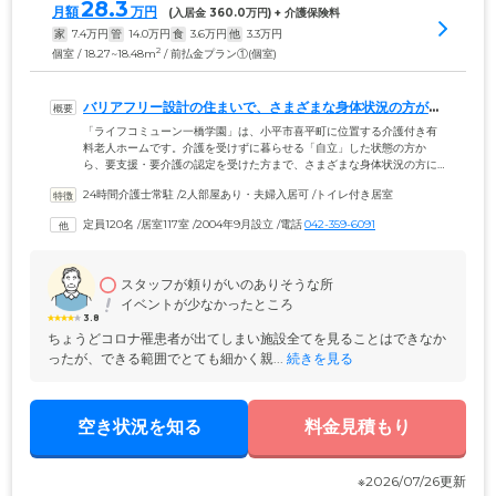
28.3
月額
万円
(入居金 
360.0
万円) + 介護保険料
家
7.4
万円
管
14.0
万円
食
3.6
万円
他
3.3
万円
2
個室 / 18.27~18.48m
/ 前払金プラン①(個室)
バリアフリー設計の住まいで、さまざまな身体状況の方が安
全に暮らせます
「ライフコミューン一橋学園」は、小平市喜平町に位置する介護付き有
料老人ホームです。介護を受けずに暮らせる「自立」した状態の方か
ら、要支援・要介護の認定を受けた方まで、さまざまな身体状況の方に
ご入居いただけます。ご入居のみなさまにお過ごしいただく建物内は、
24時間介護士常駐
 /
2人部屋あり・夫婦入居可
 /
トイレ付き居室
安全性に配慮した完全バリアフリー設計を採用。段差をなくし、各所に
手すりを取り付けているので、足腰の弱いご入居者様も安全な移動が可
定員120名
 /
居室117室
 /
2004年9月設立
 /
電話
042-359-6091
能です。さらに、部屋の入口や廊下には十分な幅を確保していますの
で、車いすの方もご安心ください。また、共用部の浴室には、寝たまま
ご入浴いただける機械浴を設置しています。
スタッフが頼りがいのありそうな所
イベントが少なかったところ
3.8
ちょうどコロナ罹患者が出てしまい施設全てを見ることはできなか
ったが、できる範囲でとても細かく親...
 続きを見る
空き状況を知る
料金見積もり
※2026/07/26更新