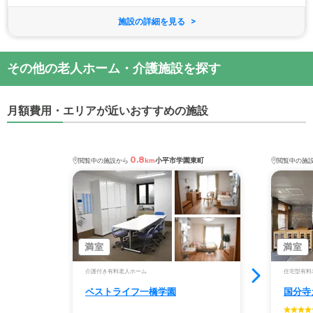
施設の詳細を見る
その他の老人ホーム・介護施設を探す
月額費用・エリアが近いおすすめの施設
0.8
小平市学園東町
閲覧中の施設から
km
閲覧中の施
満室
満室
介護付き有料老人ホーム
住宅型有料
ベストライフ一橋学園
国分寺