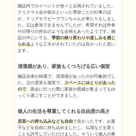
施設内でのイベントが色々と企画されていました。
クリスマス会や節分といった季節ごとの行事のほ
か、ドッグセラピーでワンちゃんが来たりもしまし
た。父は参加できませんでしたが、希望すれば外食
や日帰りの外出のような企画もあったようです。施
設の中にいても、
季節の移り変わりや楽しみを感じ
られる
ような工夫がされていたのは良かったと思い
ます。
清潔感があり、家族もくつろげる広い個室
施設全体が綺麗で、清潔感があったのが印象的でし
た。父の居室も個室で、
スペースにゆとりがあった
ので
、面会に行った際に家族や親戚が集まってもゆ
っくり過ごすことができました。
個人の生活を尊重してくれる自由度の高さ
居室への持ち込みなども自由
で良かったです。お菓
子などを自由に持ち込めましたし、仏壇などを置く
ことも許可していただけました。そういう個人の事