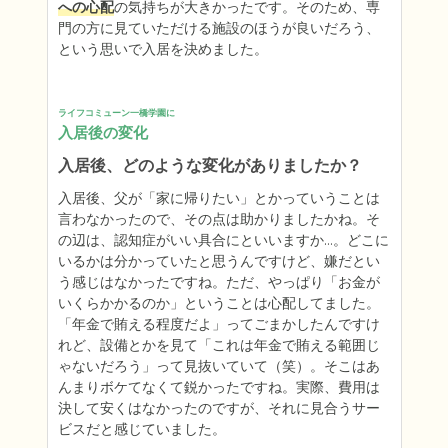
への心配
の気持ちが大きかったです。そのため、専
門の方に見ていただける施設のほうが良いだろう、
という思いで入居を決めました。
ライフコミューン一橋学園に
入居後の変化
入居後、どのような変化がありましたか？
入居後、父が「家に帰りたい」とかっていうことは
言わなかったので、その点は助かりましたかね。そ
の辺は、認知症がいい具合にといいますか…。どこに
いるかは分かっていたと思うんですけど、嫌だとい
う感じはなかったですね。ただ、やっぱり「お金が
いくらかかるのか」ということは心配してました。
「年金で賄える程度だよ」ってごまかしたんですけ
れど、設備とかを見て「これは年金で賄える範囲じ
ゃないだろう」って見抜いていて（笑）。そこはあ
んまりボケてなくて鋭かったですね。実際、費用は
決して安くはなかったのですが、それに見合うサー
ビスだと感じていました。
