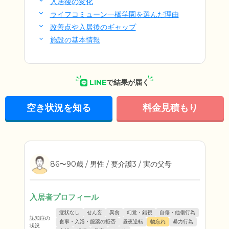
入居後の変化
ライフコミューン一橋学園を選んだ理由
改善点や入居後のギャップ
施設の基本情報
LINE
で結果が届く
空き状況を知る
料金見積もり
86〜90歳 / 男性 / 要介護3 / 実の父母
入居者プロフィール
症状なし
せん妄
異食
幻覚・錯視
自傷・他傷行為
認知症の
食事・入浴・服薬の拒否
昼夜逆転
物忘れ
暴力行為
状況