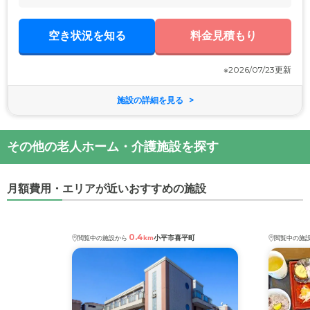
空き状況を知る
料金見積もり
※2026/07/23更新
施設の詳細を見る
その他の老人ホーム・介護施設を探す
月額費用・エリアが近いおすすめの施設
0.4
小平市喜平町
閲覧中の施設から
km
閲覧中の施