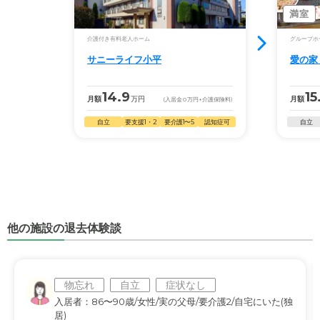
満室
介護付き有料老人ホーム
グループホ
サニーライフ小平
愛の家
14.9
15
月額
万円
月額
(入居金
0
万円
+介護保険料)
自立
要支援1・2
要介護1〜5
認知症可
自立
他の施設の退去体験談
物忘れ
自立
症状なし
入居者：86〜90歳/女性/実の父母/要介護2/自宅にいた(独
居)