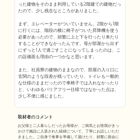
った建物をそのまま利用している2階建ての建物だっ
たので、少し残念なところがありました。

まず、エレベーターがついていません。2階から1階
に行くには、階段の横に椅子がついた昇降機を使う
必要があったので、頻繁に上と下を行ったり来たり
することができなかったんです。母が部屋から出ず
にずっと1人で過ごすことになってしまったのは、こ
の設備面も理由の一つかなと思います。

また、社員寮の建物のままなので、部屋の入り口に
玄関のような段差が残っていたり、トイレも一般的
な仕様のままだったので車椅子では入れなかったり
と、いわゆるバリアフリー仕様ではなかった点は、
少し不便に感じました。
取材者のコメント
お父様と二人暮らしだったお母様が、ご病気とお怪我がきっ
かけで施設に入居された経緯について、丁寧にお話しいただ
きました。ご自身で食事を準備して届けたり、頻繁に面会に