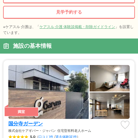
見学予約する
※ケアスル 介護は、「
ケアスル 介護 体験談掲載・削除ガイドライン
」を設置し
ています。
施設の基本情報
満室
国分寺ガーデン
株式会社ケアギバー・ジャパン
住宅型有料老人ホーム
5.0
(
口コミ1件
 /
退去体験談1件
)