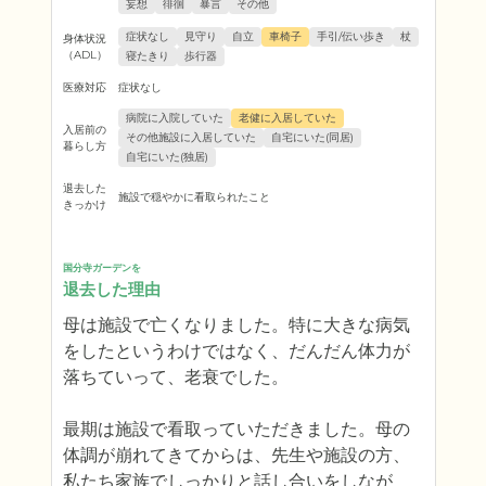
妄想
徘徊
暴言
その他
症状なし
見守り
自立
車椅子
手引/伝い歩き
杖
身体状況
（ADL）
寝たきり
歩行器
医療対応
症状なし
病院に入院していた
老健に入居していた
入居前の
その他施設に入居していた
自宅にいた(同居)
暮らし方
自宅にいた(独居)
退去した
施設で穏やかに看取られたこと
きっかけ
国分寺ガーデンを
退去した理由
母は施設で亡くなりました。特に大きな病気
をしたというわけではなく、だんだん体力が
落ちていって、老衰でした。

最期は施設で看取っていただきました。母の
体調が崩れてきてからは、先生や施設の方、
私たち家族でしっかりと話し合いをしなが