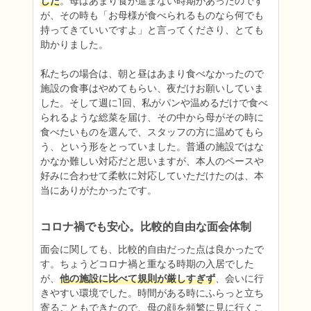
した
。母はあまり食が進まない時期があったのです
が、その時も「お母様が食べられるものなら何でも
持ってきていいですよ」と言ってくださり、とても
助かりました。

私たちの場合は、朝と昼はあまり食べなかったので
施設の食事はやめてもらい、夜だけお願いしていま
した。そして週に1回、私がパンや温めるだけで食べ
られるような総菜を届け、その中から母がその時に
食べたいものを選んで、スタッフの方に温めてもら
う、という形をとっていました。普通の施設ではな
かなか難しい対応だと思いますが、本人のペースや
好みに合わせて柔軟に対応していただけたのは、本
当にありがたかったです。
コロナ禍でも安心。比較的自由な面会体制
面会に関しても、比較的自由だった点は良かったで
す。ちょうどコロナ禍と重なる時期の入居でした
が、
他の施設に比べて規則が厳しすぎず
、会いに行
きやすい環境でした。時間がある時にふらっと立ち
寄ることもできたので、母の顔を頻繁に見に行くこ