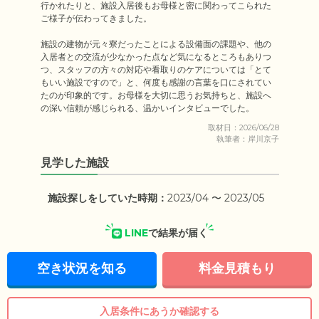
行かれたりと、施設入居後もお母様と密に関わってこられた
ご様子が伝わってきました。

施設の建物が元々寮だったことによる設備面の課題や、他の
入居者との交流が少なかった点など気になるところもありつ
つ、スタッフの方々の対応や看取りのケアについては「とて
もいい施設ですので」と、何度も感謝の言葉を口にされてい
たのが印象的です。お母様を大切に思うお気持ちと、施設へ
の深い信頼が感じられる、温かいインタビューでした。
取材日：2026/06/28
執筆者：岸川京子
見学した施設
施設探しをしていた時期：
2023/04 〜 2023/05
LINE
で結果が届く
空き状況を知る
料金見積もり
入居条件にあうか確認する