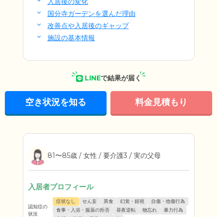
入居後の変化
国分寺ガーデンを選んだ理由
改善点や入居後のギャップ
施設の基本情報
LINE
で結果が届く
空き状況を知る
料金見積もり
81〜85歳 / 女性 / 要介護3 / 実の父母
入居者プロフィール
症状なし
せん妄
異食
幻覚・錯視
自傷・他傷行為
認知症の
食事・入浴・服薬の拒否
昼夜逆転
物忘れ
暴力行為
状況