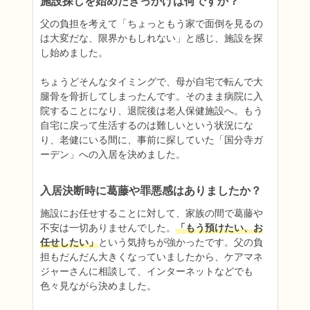
施設探しを始めたきっかけは何ですか？
父の負担を考えて「ちょっともう家で面倒を見るの
は大変だな、限界かもしれない」と感じ、施設を探
し始めました。

ちょうどそんなタイミングで、母が自宅で転んで大
腿骨を骨折してしまったんです。そのまま病院に入
院することになり、退院後は老人保健施設へ。もう
自宅に戻って生活するのは難しいという状況にな
り、老健にいる間に、事前に探していた「国分寺ガ
ーデン」への入居を決めました。
入居決断時に葛藤や罪悪感はありましたか？
施設にお任せすることに対して、家族の間で葛藤や
不安は一切ありませんでした。
「もう預けたい、お
任せしたい」
という気持ちが強かったです。父の負
担もだんだん大きくなっていましたから、ケアマネ
ジャーさんに相談して、インターネットなどでも
色々見ながら決めました。