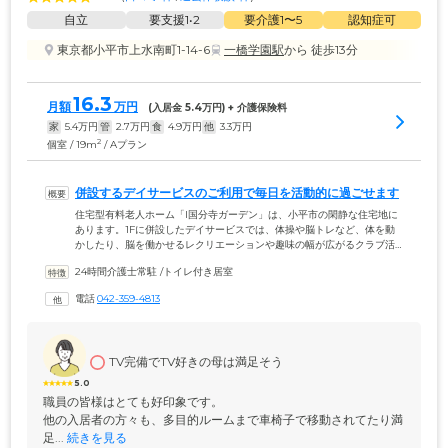
自立
要支援1•2
要介護1〜5
認知症可
東京都小平市上水南町1-14-6
一橋学園駅
から 徒歩13分
16.3
月額
万円
(入居金 
5.4
万円) + 介護保険料
家
5.4
万円
管
2.7
万円
食
4.9
万円
他
3.3
万円
2
個室 / 19m
/ Aプラン
併設するデイサービスのご利用で毎日を活動的に過ごせます
住宅型有料老人ホーム「l国分寺ガーデン」は、小平市の閑静な住宅地に
あります。1Fに併設したデイサービスでは、体操や脳トレなど、体を動
かしたり、脳を働かせるレクリエーションや趣味の幅が広がるクラブ活
動をご用意。毎日をアクティブに過ごしたい方におすすめです。そのほ
24時間介護士常駐
 /
トイレ付き居室
か、専門スタッフによる機能訓練やリハビリも実施。ご入居者様お一人
おひとりに合わせたプログラムをもとに行っていますので、効果的な訓
電話
042-359-4813
練やリハビリが可能です。また当ホームでは日課を作ることで生活リズ
ムを整え、規則正しい毎日を応援。自律神経を整えるご入浴サービス
や、おやつタイムなどもございますので、ぜひご活用ください。
TV完備でTV好きの母は満足そう
5.0
職員の皆様はとても好印象です。

他の入居者の方々も、多目的ルームまで車椅子で移動されてたり満
足...
 続きを見る