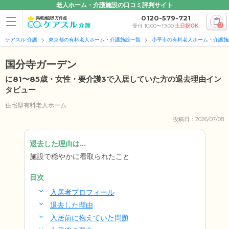
老人ホーム・介護施設の口コミ評判サイト
0120-579-721
掲載施設5万件超
0
受付 10:00〜19:00
土日祝OK
ケアスル 介護
東京都の有料老人ホーム・介護施設一覧
小平市の有料老人ホーム・介護施
国分寺ガーデン
に81〜85歳・女性・要介護3で入居していた方の退去理由イン
タビュー
住宅型有料老人ホーム
投稿日：2026/07/08
退去した理由は...
施設で穏やかに看取られたこと
目次
入居者プロフィール
退去した理由
入居前に抱えていた問題