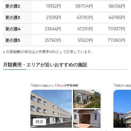
0
上乗せ介護費
?
万円
要介護2
19352円
38704円
58056円
0
要介護3
21595円
43190円
64785円
その他
万円
要介護4
23646円
47291円
70937円
-
介護保険料
万円
要介護5
25760円
51520円
77280円
※ 介護報酬の1単位は人件費率45%として計算しています。
月額費用・エリアが近いおすすめの施設
1.0
小平市仲町
閲覧中の施設から
km
閲覧中の施
満室