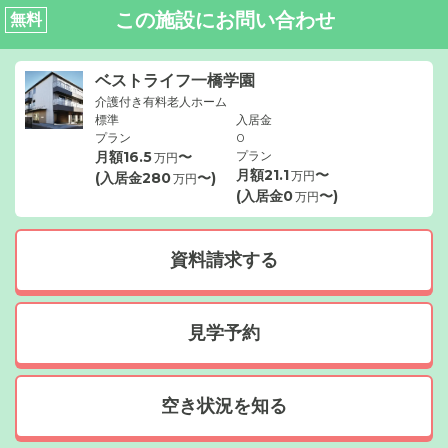
この施設にお問い合わせ
無料
ベストライフ一橋学園
介護付き有料老人ホーム
標準
入居金
プラン
0
月額
16.5
〜
プラン
万円
月額
21.1
〜
万円
(入居金
280
〜)
万円
(入居金
0
〜)
万円
資料請求する
見学予約
空き状況を知る