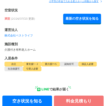
小平市の年金で入れる老人ホーム特集から探す
空室状況
最新の空き状況を知る
満室
(2026/07/23 更新)
運営法人
株式会社ベストライフ
施設種別
介護付き有料老人ホーム
入居条件
自立
要支援1・2
要介護1〜5
認知症可
保証人必要
生活保護可
引受人必要
LINE
で結果が届く
空き状況を知る
料金見積もり