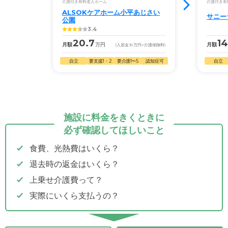
介護付き有料老人ホーム
介護付き有
ALSOKケアホーム小平あじさい
サニー
公園
3.4
20.7
14
月額
万円
月額
(入居金
31
万円
+介護保険料)
自立
要支援1・2
要介護1〜5
認知症可
自立
施設に料金をきくときに
必ず確認してほしいこと
食費、光熱費はいくら？
退去時の返金はいくら？
上乗せ介護費って？
実際にいくら支払うの？