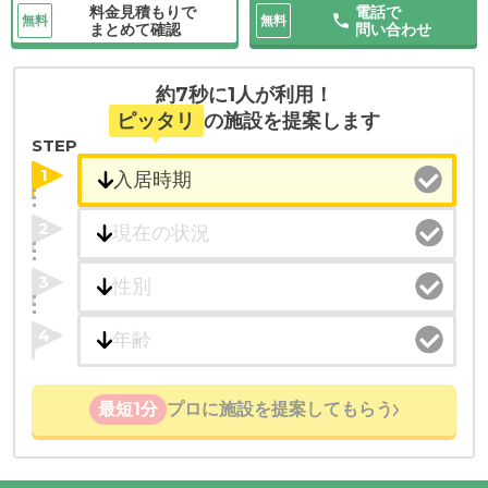
料金見積もりで
電話で
無料
無料
まとめて確認
問い合わせ
約7秒に1人が利用！
ピッタリ
の施設を提案します
STEP
1
2
3
4
最短1分
プロに施設を提案してもらう