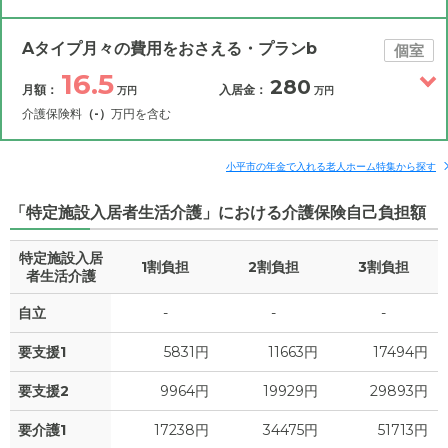
Aタイプ月々の費用をおさえる・プランb
個室
16.5
280
月額：
入居金：
万円
万円
介護保険料
（-）
万円を含む
その他費用
月額費用
入居金
補足情報
小平市の年金で入れる老人ホーム特集から探す
「特定施設入居者生活介護」における介護保険自己負担額
16.5
月額費用
?
万円
特定施設入居
1割負担
2割負担
3割負担
8.2
家賃
者生活介護
万円
自立
-
-
-
2.2
管理費
?
万円
要支援1
5831円
11663円
17494円
6.1
食費
?
万円
要支援2
9964円
19929円
29893円
0
水道・光熱費
万円
要介護1
17238円
34475円
51713円