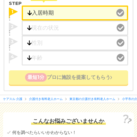
STEP
1
2
3
4
最短1分
プロに施設を提案してもらう
ケアスル 介護
介護付き有料老人ホーム
東京都の介護付き有料老人ホーム
小平市の
こんなお悩みございませんか
何を調べたらいいかわからない！