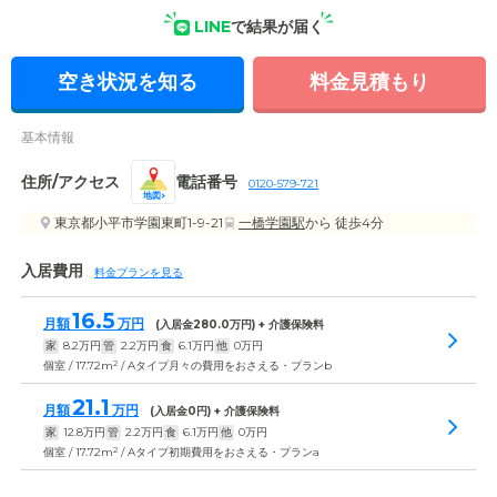
LINE
で結果が届く
外観: 小平市学園東町の住宅型有料老人ホーム。「ベストボラ
ンティアクラブ」の活動により、地域との交流が図れます。
空き状況を知る
料金見積もり
基本情報
住所/アクセス
電話番号
0120-579-721
地図
東京都小平市学園東町1-9-21
一橋学園駅
から 徒歩4分
入居費用
料金プランを見る
16.5
月額
万円
(入居金
280.0
万円) + 介護保険料
家
8.2
万円
管
2.2
万円
食
6.1
万円
他
0
万円
2
個室 / 17.72m
/ Aタイプ月々の費用をおさえる・プランb
21.1
月額
万円
(入居金
0
円) + 介護保険料
家
12.8
万円
管
2.2
万円
食
6.1
万円
他
0
万円
2
個室 / 17.72m
/ Aタイプ初期費用をおさえる・プランa