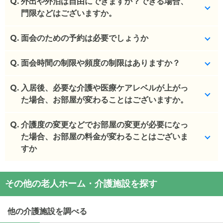
Q.
外出や外泊は自由にできますか？できる場合、
門限などはございますか。
Q.
お散歩、お買い物、外食等、原則、外出・外泊に制
面会のための予約は必要でしょうか
限はありません。
9:00～18:00の事務所稼働時間外の対応は、時間を
Q.
予約不要です。
面会時間の制限や頻度の制限はありますか？
要する場合があります。
(回答者: 施設担当者,回答日: 2024/02/26)
Q.
特に制限はありませんが、9:00～18:00の時間内で
入居後、必要な介護や医療ケアレベルが上がっ
(回答者: 施設担当者,回答日: 2024/02/26)
お願いしております。
た場合、お部屋が変わることはございますか。
(回答者: 施設担当者,回答日: 2024/02/26)
Q.
基本的にはございませんが、お身体状況の変化によ
介護度の変更などでお部屋の変更が必要になっ
りそのお部屋での介護が不可能と事業者が判断した
た場合、お部屋の料金が変わることはございま
場合、一定の観察期間を設け、医師の意見を聴いた
すか
うえで、ご入居者様および身元引受人様の同意のも
と、住み替えていただく場合があります。
追加費用は発生しません。
その他の老人ホーム・介護施設を探す
ご入居様のご要望によりお部屋を変更する場合は、
(回答者: 施設担当者,回答日: 2024/02/26)
費用が発生します。
他の介護施設を調べる
(回答者: 施設担当者,回答日: 2024/02/26)