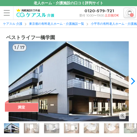
老人ホーム・介護施設の口コミ評判サイト
0120-579-721
掲載施設5万件超
0
受付 10:00〜19:00
土日祝OK
ケアスル 介護
東京都の有料老人ホーム・介護施設一覧
小平市の有料老人ホーム・介護施
ベストライフ一橋学園
1
/
17
1
/
17
満室