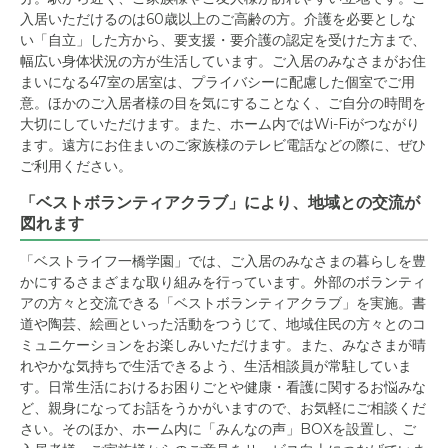
入居いただけるのは60歳以上のご高齢の方。介護を必要としな
い「自立」した方から、要支援・要介護の認定を受けた方まで、
幅広い身体状況の方が生活しています。ご入居のみなさまがお住
まいになる47室の居室は、プライバシーに配慮した個室でご用
意。ほかのご入居者様の目を気にすることなく、ご自分の時間を
大切にしていただけます。また、ホーム内ではWi-Fiがつながり
ます。遠方にお住まいのご家族様のテレビ電話などの際に、ぜひ
ご利用ください。
「ベストボランティアクラブ」により、地域との交流が
図れます
「ベストライフ一橋学園」では、ご入居のみなさまの暮らしを豊
かにするさまざまな取り組みを行っています。外部のボランティ
アの方々と交流できる「ベストボランティアクラブ」を実施。書
道や陶芸、絵画といった活動をつうじて、地域住民の方々とのコ
ミュニケーションをお楽しみいただけます。また、みなさまが晴
れやかな気持ちで生活できるよう、生活相談員が常駐していま
す。日常生活におけるお困りごとや健康・看護に関するお悩みな
ど、親身になってお話をうかがいますので、お気軽にご相談くだ
さい。そのほか、ホーム内に「みんなの声」BOXを設置し、ご