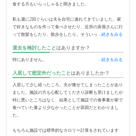
食する方もいらっしゃると聞きました。
私も週に2回ぐらいは夫を自宅に連れてきていました。家
で好きなものを作って食べさせたり、近所の床屋さんに行
って散髪をしたり、散歩をしたり。そういった、これまで
...続きをみる
の生活に近いことができたのが良かったです。見学した時
退去を検討したこと
はありますか？
から、いわゆる「老人ホーム」という感じではなく、
家庭
的でアットホームな雰囲気が良いなと感じていました。
特にありません。
...続きをみる
グループホームなので、2階に8人、3階に9人と、フロア
入居して想定外だったこと
はありましたか？
ごとで暮らしていて全体として「こぢんまり」としていま
入居して少し経ったころ、夫が痩せてしまったことがあり
す。この少人数制が、私たちには合っていました。
ました。施設の方も心配してくださり診断も受けましたが
特に悪いところはなく、結果として施設での食事量が家で
また、実際に入居してからも、施設の従業員の方が親切に
食べていた量より少なかったことが原因だとわかりまし
してくださったことも、選んで良かったと感じる大きな理
た。
由です。
施設にこもりっきりにならないよう、日中の活動があるの
もちろん施設では標準的なカロリー計算をされています
も良い点でした。