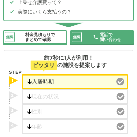
上乗せ介護費って？
実際にいくら支払うの？
料金見積もりで
電話で
無料
無料
まとめて確認
問い合わせ
約7秒に1人が利用！
ピッタリ
の施設を提案します
STEP
1
2
3
4