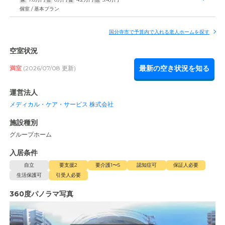
個室 / 基本プラン
国分寺市で予算内で入れる老人ホームを探す
空室状況
最新の空き状況を知る
満室
(2026/07/08 更新)
運営法人
メディカル・ケア・サービス 株式会社
施設種別
グループホーム
入居条件
自立
要支援2
要介護1〜5
認知症可
保証人必要
生活保護可
引受人必要
360度パノラマ写真