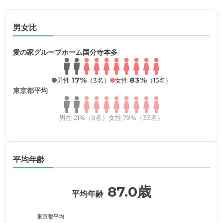
男女比
愛の家グループホーム国分寺本多
17%
83%
男性
（3名）
女性
（15名）
東京都平均
男性 21%（9名）
女性 79%（33名）
平均年齢
87.0歳
平均年齢
東京都平均