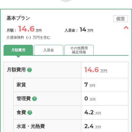
基本プラン
個室
14.6
14
月額：
入居金：
万円
万円
介護保険料
（-）
万円を含む
その他費用
月額費用
入居金
補足情報
14.6
月額費用
?
万円
7
家賃
万円
0
管理費
?
万円
4.2
食費
?
万円
2.4
水道・光熱費
万円