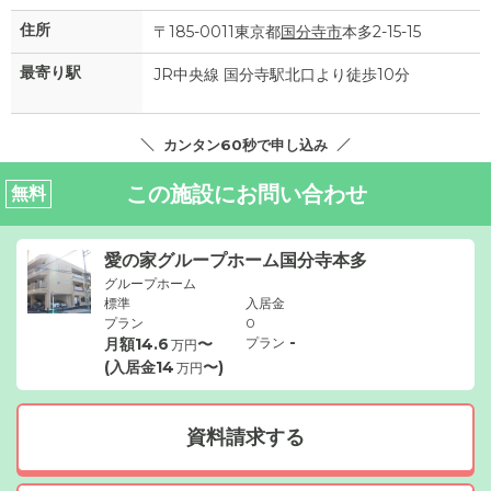
住所
〒185-0011東京都
国分寺市
本多2-15-15
最寄り駅
JR中央線 国分寺駅北口より徒歩10分
カンタン60秒で申し込み
この施設にお問い合わせ
無料
愛の家グループホーム国分寺本多
グループホーム
標準
入居金
プラン
0
-
月額
14.6
〜
プラン
万円
(入居金
14
〜)
万円
資料請求する