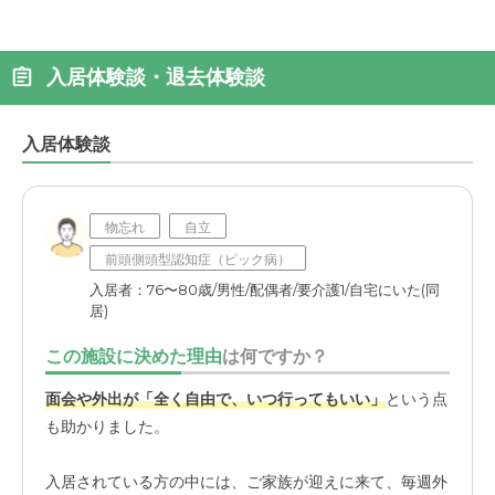
入居体験談・退去体験談
入居体験談
物忘れ
自立
前頭側頭型認知症（ピック病）
入居者：76〜80歳/男性/配偶者/要介護1/自宅にいた(同
居)
この施設に決めた理由
は何ですか？
面会や外出が「全く自由で、いつ行ってもいい」
という点
も助かりました。
入居されている方の中には、ご家族が迎えに来て、毎週外