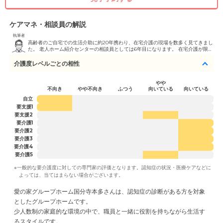
ケアマネ・相談員の解説
執筆者
高齢者のご自宅での生活介助に約20年携わり、在宅介護の現場を数多く見てきまし
た。 老人ホーム紹介センターの相談員としては6年目になります。 在宅介護が限界
に近づいたタイミングの相談を多く担当し、話を遮らず、否定せずに聞くことを大
切にしています。 派手な説明よりも、これまでの暮らしやご家族の想いを丁寧にく
介護度レベルごとの相性
み取り、現実的で無理のない住まい選びを一緒に考えます。 趣味はバック作りやお
裁縫。 細かな気配りを支援にも活かしています。
やや
不向き
やや不向き
ふつう
向いている
向いている
自立
要支援1
要支援2
要介護1
要介護2
要介護3
要介護4
要介護5
※一般的な要介護度に対しての専門家の評価となります。認知症の状況・医療ケアなどに
よっては、当てはまらない場合がございます。
愛の家グループホーム国分寺本多さんは、認知症の診断がある方を対象
としたグループホームです。
少人数制の家庭的な環境の中で、職員と一緒に役割を持ちながら生活す
るスタイルです。