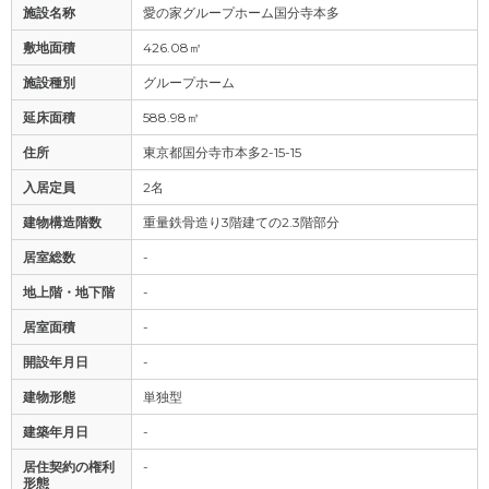
施設名称
愛の家グループホーム国分寺本多
敷地面積
426.08㎡
施設種別
グループホーム
延床面積
588.98㎡
住所
東京都国分寺市本多2-15-15
入居定員
2名
建物構造階数
重量鉄骨造り3階建ての2.3階部分
居室総数
-
地上階・地下階
-
居室面積
-
開設年月日
-
建物形態
単独型
建築年月日
-
居住契約の権利
-
形態