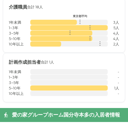
介護職員
合計 18人
東京都平均
1年未満
3人
1~3年
5人
3~5年
4人
5~10年
4人
10年以上
2人
計画作成担当者
合計 1人
1年未満
-
1~3年
-
3~5年
-
5~10年
1人
10年以上
-
愛の家グループホーム国分寺本多の入居者情報