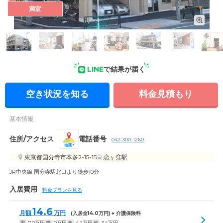
満室
外観: JR中央線「国分寺」駅北口から徒歩10分ほどの住宅街の
なかにあるグループホームです。
LINE
で結果が届く
空き状況を知る
料金見積もり
基本情報
住所/アクセス
電話番号
042-300-1260
地図
東京都国分寺市本多2-15-15
恋ヶ窪駅
JR中央線 国分寺駅北口より徒歩10分
入居費用
料金プランを見る
14.6
月額
万円
(入居金
14.0
万円) + 介護保険料
家
7.0
万円
管
0
万円
食
4.2
万円
他
3.4
万円