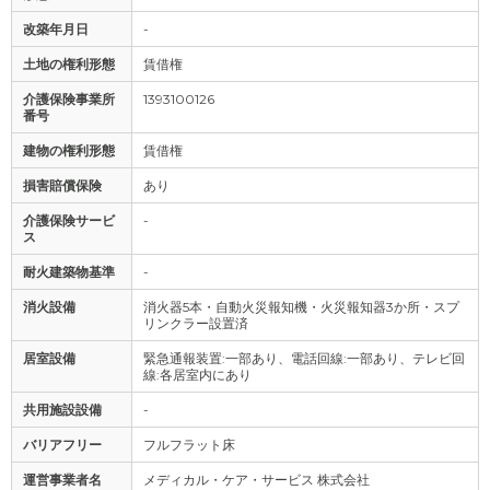
改築年月日
-
土地の権利形態
賃借権
介護保険事業所
1393100126
番号
建物の権利形態
賃借権
損害賠償保険
あり
介護保険サービ
-
ス
耐火建築物基準
-
消火設備
消火器5本・自動火災報知機・火災報知器3か所・スプ
リンクラー設置済
居室設備
緊急通報装置:一部あり、電話回線:一部あり、テレビ回
線:各居室内にあり
共用施設設備
-
バリアフリー
フルフラット床
運営事業者名
メディカル・ケア・サービス 株式会社