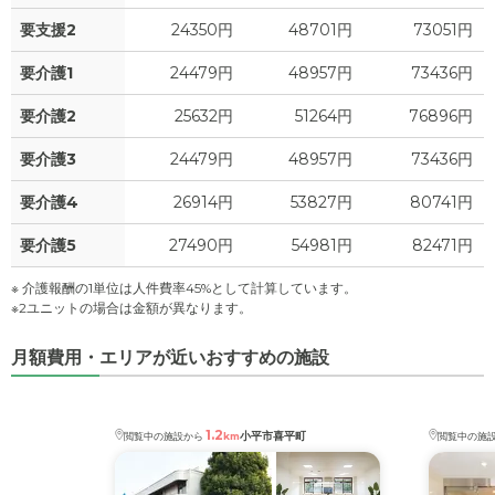
要支援2
24350円
48701円
73051円
要介護1
24479円
48957円
73436円
要介護2
25632円
51264円
76896円
要介護3
24479円
48957円
73436円
要介護4
26914円
53827円
80741円
要介護5
27490円
54981円
82471円
※ 介護報酬の1単位は人件費率45%として計算しています。
※2ユニットの場合は金額が異なります。
月額費用・エリアが近いおすすめの施設
1.2
小平市喜平町
閲覧中の施設から
km
閲覧中の施