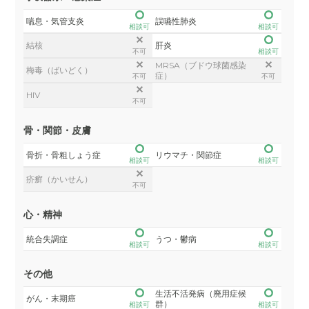
喘息・気管支炎
誤嚥性肺炎
相談可
相談可
結核
肝炎
不可
相談可
MRSA（ブドウ球菌感染
梅毒（ばいどく）
症）
不可
不可
HIV
不可
骨・関節・皮膚
骨折・骨粗しょう症
リウマチ・関節症
相談可
相談可
疥癬（かいせん）
不可
心・精神
統合失調症
うつ・鬱病
相談可
相談可
その他
生活不活発病（廃用症候
がん・末期癌
群）
相談可
相談可