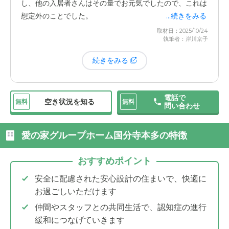
し、他の入居者さんはその量でお元気でしたので、これは
想定外のことでした。
...続きをみる
日中は、皆さんで折り紙をしたり、お習字をしたり、ビデ
取材日：2025/10/24
オを見たりして過ごしているようです。
執筆者：岸川京子
もう一つ、グループホームなのでどこでもそうだと思いま
すが、
女性の入居者さんのほうが圧倒的に人数が多いで
何よりいいなと思ったのは、お天気の良い日には、
近所の
続きをみる
す。
ただ、これは入居前から「女性が何人、男性が何人」
神社までお散歩に連れて行ってくださる
ことです。施設か
と聞いていましたし、どこの施設に行っても女性の方が多
ら神社までは歩いて往復15分ほど。毎日10分から15分で
いのは普通のことです。反対に男性が多いところを探すほ
も、外の空気を吸って少しでも歩く運動ができるのは、健
電話で
空き状況を知る
無料
無料
うが難しいくらいですから、「まあ、そんなもんだな」と
問い合わせ
愛の家グループホーム国分寺本多の特徴
おすすめポイント
安全に配慮された安心設計の住まいで、快適に
お過ごしいただけます
仲間やスタッフとの共同生活で、認知症の進行
緩和につなげていきます