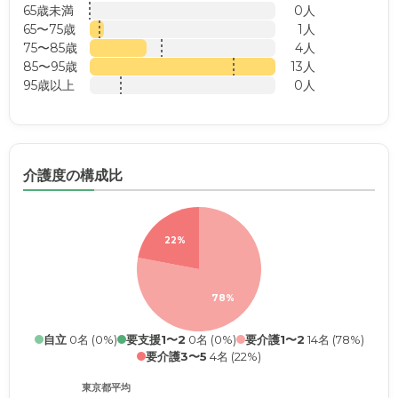
65歳未満
0人
65〜75歳
1人
75〜85歳
4人
85〜95歳
13人
95歳以上
0人
介護度の構成比
22%
78%
自立
0名 (0%)
要支援1〜2
0名 (0%)
要介護1〜2
14名 (78%)
要介護3〜5
4名 (22%)
東京都平均