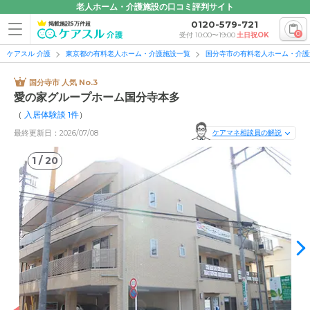
老人ホーム・介護施設の口コミ評判サイト
0120-579-721
掲載施設5万件超
0
受付 10:00〜19:00
土日祝OK
ケアスル 介護
東京都の有料老人ホーム・介護施設一覧
国分寺市の有料老人ホーム・介護
国分寺市 人気 No.3
愛の家グループホーム国分寺本多
（
入居体験談
1
件
）
最終更新日：2026/07/08
ケアマネ相談員の解説
1
/
20
1
/
20