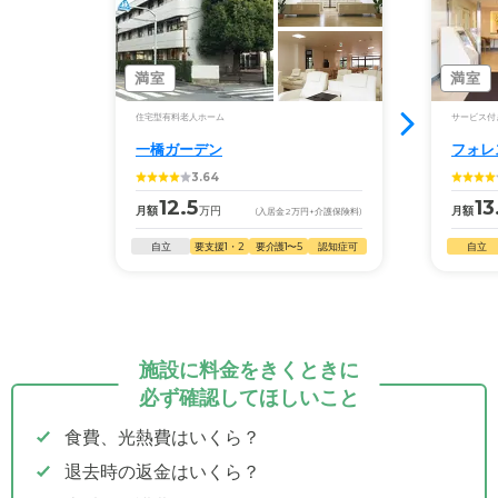
満室
満室
住宅型有料老人ホーム
サービス付
一橋ガーデン
フォレ
3.64
12.5
13
月額
万円
月額
(入居金
2
万円
+介護保険料)
自立
要支援1・2
要介護1〜5
認知症可
自立
施設に料金をきくときに
必ず確認してほしいこと
食費、光熱費はいくら？
退去時の返金はいくら？