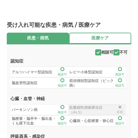
受け入れ可能な疾患・病気 / 医療ケア
疾患・病気
医療ケア
相談可
不可
認知症
アルツハイマー型認知症
レビー小体型認知症
相談可
相談可
前頭側頭型認知症（ピック
脳血管性認知症
病）
相談可
相談可
心臓・血管・神経
筋萎縮性側索硬化症
パーキンソン病
（ALS）
相談可
不可
脳梗塞・脳卒中・脳出血・
心臓病・心筋梗塞・狭心症
くも膜下出血
相談可
相談可
呼吸器系・感染症