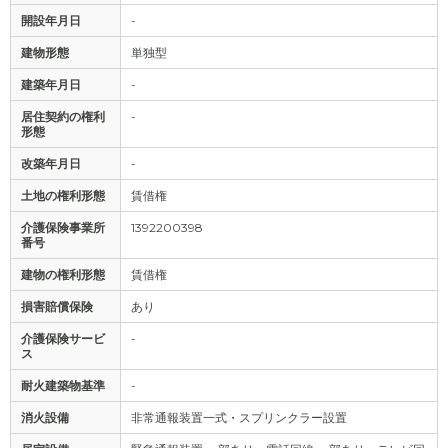
開設年月日
-
建物形態
単独型
建築年月日
-
居住契約の権利
-
形態
改築年月日
-
土地の権利形態
賃借権
介護保険事業所
1392200398
番号
建物の権利形態
賃借権
損害賠償保険
あり
介護保険サービ
-
ス
耐火建築物基準
-
消火設備
非常通報装置一式・スプリンクラー設置