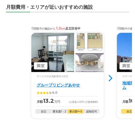
月額費用・エリアが近いおすすめの施設
1.2
足立区谷中
閲覧中の施設から
km
閲覧中の施
満室
満室
サービス付き高齢者向け住宅
ケアハウス
地域密
グループリビングあやせ
ム
4.0
13.2
10
月額
万円
月額
(入居金
0
万円
+介護保険料)
自立
要支援1・2
要介護1〜5
認知症可
自立