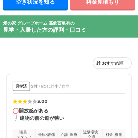
空き状況を知る
料金見積もり
愛の家 グループホーム 葛飾西亀有の
見学・入居した方の評判・口コミ
女性 / 80代前半 / 自立
見学済
3.00
開放感がある
建物の前の道が狭い
職員･
近隣環境･
外観･設備
介護･医療
料金･費用
スタッフ
交通