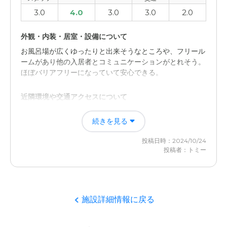
3.0
4.0
3.0
3.0
2.0
外観・内装・居室・設備について
お風呂場が広くゆったりと出来そうなところや、フリール
ームがあり他の入居者とコミュニケーションがとれそう。
ほぼバリアフリーになっていて安心できる。
近隣環境や交通アクセスについて
やはり車で行かないと不便であり、電車では通いづらいと
続きを見る
思った。写真で見た外観とは違いがあった。 価格も他所
に比べると高めなので考えている。
投稿日時：2024/10/24
投稿者：トミー
施設詳細情報に戻る