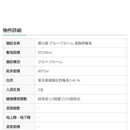
物件詳細
施設名称
愛の家 グループホーム 葛飾西亀有
敷地面積
572.89㎡
施設種別
グループホーム
延床面積
597.5㎡
住所
東京都葛飾区西亀有2-8-14
入居定員
2名
建物構造階数
鉄骨造り2階建ての2階部分
居室総数
-
地上階・地下階
-
居室面積
-