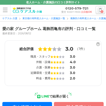
老人ホーム・介護施設の口コミ評判サイト
0120-579-721
掲載施設5万件超
0
受付 10:00〜19:00
土日祝OK
ケアスル 介護
東京都の有料老人ホーム・介護施設一覧
葛飾区の有料老人ホーム・介護施
愛の家 グループホーム 葛飾西亀有の評判・口コミ一覧
最終更新日：2026/08/02
?
1
1
3.0
総合評価
（
1
件）
3.0
職員・スタッフ
4.0
外観・設備
3.0
介護・医療
3.0
近隣環境・交通
2.0
料金・費用
LINE
で結果が届く