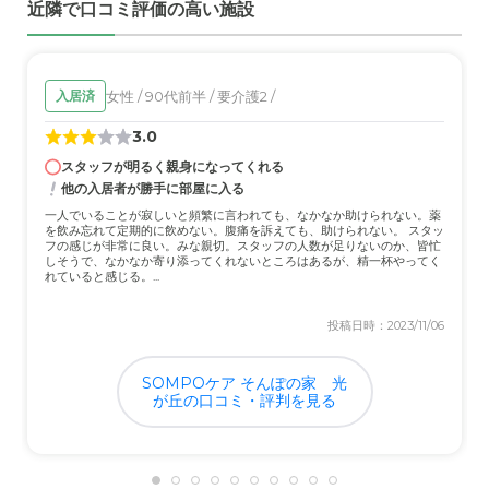
近隣で口コミ評価の高い施設
女性 / 90代前半 / 要介護2 /
入居済
3.0
スタッフが明るく親身になってくれる
他の入居者が勝手に部屋に入る
一人でいることが寂しいと頻繁に言われても、なかなか助けられない。薬
を飲み忘れて定期的に飲めない。腹痛を訴えても、助けられない。 スタッ
フの感じが非常に良い。みな親切。スタッフの人数が足りないのか、皆忙
しそうで、なかなか寄り添ってくれないところはあるが、精一杯やってく
れていると感じる。...
投稿日時：2023/11/06
SOMPOケア そんぽの家 光
が丘の口コミ・評判を見る