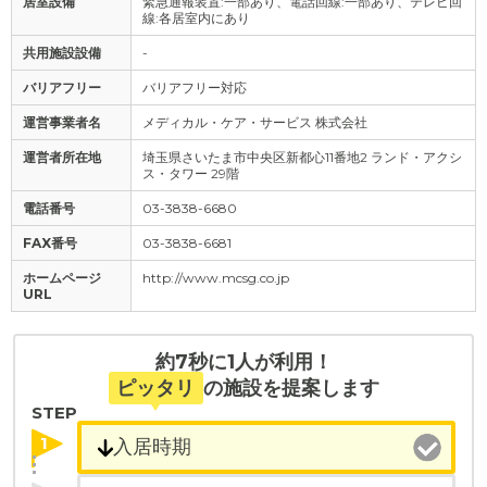
居室設備
緊急通報装置:一部あり、電話回線:一部あり、テレビ回
線:各居室内にあり
共用施設設備
-
バリアフリー
バリアフリー対応
運営事業者名
メディカル・ケア・サービス 株式会社
運営者所在地
埼玉県さいたま市中央区新都心11番地2 ランド・アクシ
ス・タワー 29階
電話番号
03-3838-6680
FAX番号
03-3838-6681
ホームページ
http://www.mcsg.co.jp
URL
約7秒に1人が利用！
ピッタリ
の施設を提案します
STEP
1