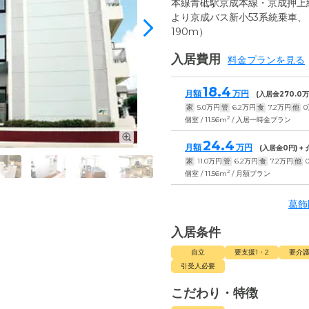
本線青砥駅京成本線・京成押上
より京成バス新小53系統乗車
190m）
入居費用
料金プランを見る
18.4
月額
万円
(入居金
270.0
万
家
5.0
万円
管
6.2
万円
食
7.2
万円
他
0
2
個室 / 11.56m
/ 入居一時金プラン
24.4
月額
万円
(入居金
0
円) +
家
11.0
万円
管
6.2
万円
食
7.2
万円
他
2
個室 / 11.56m
/ 月額プラン
葛飾
入居条件
自立
要支援1・2
要介護
引受人必要
こだわり・特徴