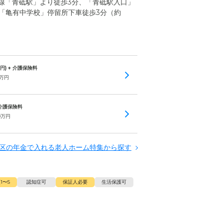
線「青砥駅」より徒歩3分、「青砥駅入口」
、「亀有中学校」停留所下車徒歩3分（約
円) + 介護保険料
万円
 介護保険料
0
万円
区の年金で入れる老人ホーム特集から探す
1〜5
認知症可
保証人必要
生活保護可