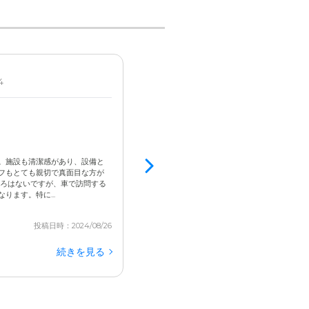
4
女性 / 90代前半 / 要介護1
見学済
ラッグスト
居室内設備: プライバシーが守られた個室をご
目などを気にせずに、のんびりとお過ごしいた
3.8
設備が整っている。
食事時間のため30分待たされた
。施設も清潔感があり、設備と
予約したのに、食事時間だったので30分待たさ
フもとても親切で真面目な方が
目が良くないので、その場合どのような生活に
ころはないですが、車で訪問する
てこなかったが、不安材料です。 施設はまだ新
ます。特に...
す。施設の雰囲気は良かったです。建物はコンパクト
投稿日時：2024/08/26
続きを見る