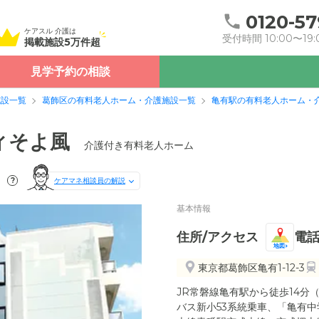
0120-57
ケアスル 介護は
受付時間 10:00〜19:
掲載施設5万件超
見学予約の相談
施設一覧
葛飾区の有料老人ホーム・介護施設一覧
亀有駅の有料老人ホーム・
ィそよ風
介護付き有料老人ホーム
）
?
ケアマネ相談員の解説
基本情報
住所/アクセス
電
地図
東京都葛飾区亀有1-12-3
JR常磐線亀有駅から徒歩14分（
バス新小53系統乗車、「亀有中