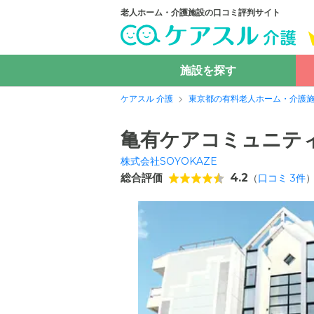
老人ホーム・介護施設の口コミ評判サイト
施設を探す
ケアスル 介護
東京都の有料老人ホーム・介護
亀有ケアコミュニテ
株式会社SOYOKAZE
総合評価
4.2
（
口コミ
3
件