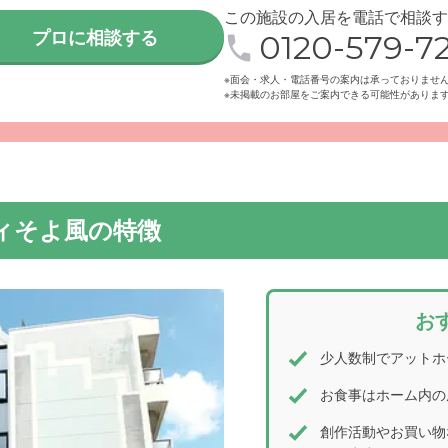
この施設の入居を電話で相談す
プロに相談する
0120-579-72
※面会・求人・電話番号の案内は承っておりませ
※未掲載のお部屋をご案内できる可能性がありま
ィそよ風の特徴
お
少人数制でアットホ
お食事はホーム内の
創作活動やお買い物