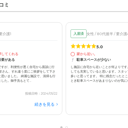
コミ
 要介護1
女性 / 80代後半 / 要介護
入居済
観は白を基調とした洗練された佇まい。近隣には、コンビニやド
などがあり、暮らしやすい環境です。
5.0
拶してくれる
家から近い。
必要がある
駐車スペースが少ない
ですが、利便性が悪く自宅から面談に行
し施設に自宅から近いことが何よりです
皆さん、すれ違う度にご挨拶をして下さ
しても充実していると思います。スタッ
思いました。 綺麗な施設で、清掃も行
多いと思ってます。 特に残念だったと
た。御手洗もとて...
とき駐車スペースがあまりないのが気になり
投稿日時：2024/05/22
続きを見る