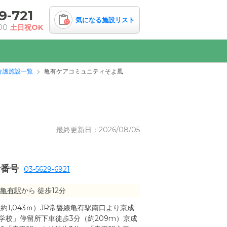
9-721
気になる施設リスト
0
00
土日祝OK
介護施設一覧
亀有ケアコミュニティそよ風
最終更新日：2026/08/05
話番号
03-5629-6921
亀有駅
から 徒歩12分
約1,043ｍ）JR常磐線亀有駅南口より京成
学校」停留所下車徒歩3分（約209m）京成