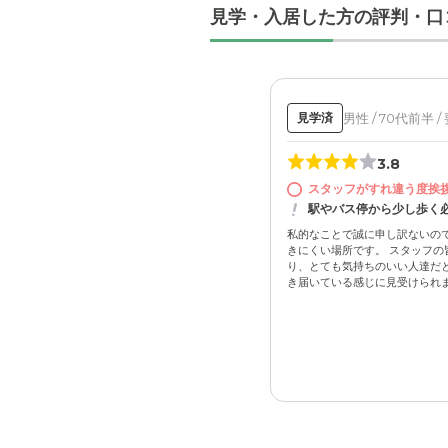
見学・入居した方の評判・口
男性 / 70代前半 /
見学済
外観: 外
ア、公園
3.8
スタッフがすれ違う度挨
駅やバス停から少し歩く
私的なことで誠に申し訳ないの
きにくい場所です。 スタッフの
り、とても気持ちのいい人達だと
き届いている感じに見受けられまし