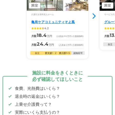
満室
満室
介護付き有料老人ホーム
サービス付
亀有ケアコミュニティそよ風
グルー
4.2
18.4
13
月額
万円
月額
(入居金
270
万円
+介護保険料)
24.4
自立
月額
万円
(入居金
0
万円
+介護保険料)
自立
要支援1・2
要介護1〜5
認知症可
施設に料金をきくときに
必ず確認してほしいこと
食費、光熱費はいくら？
退去時の返金はいくら？
上乗せ介護費って？
実際にいくら支払うの？