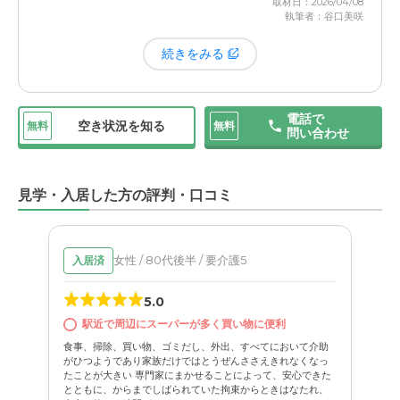
取材日：2026/04/08
執筆者：谷口美咲
続きをみる
電話で
空き状況を知る
無料
無料
問い合わせ
見学・入居した方の評判・口コミ
女性 / 80代後半 / 要介護5
入居済
5.0
駅近で周辺にスーパーが多く買い物に便利
食事、掃除、買い物、ゴミだし、外出、すべてにおいて介助
がひつようであり家族だけではとうぜんささえきれなくなっ
たことが大きい 専門家にまかせることによって、安心できた
とともに、からまでしばられていた拘束からときはなたれ、