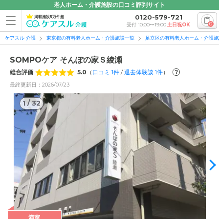
老人ホーム・介護施設の口コミ評判サイト
0120-579-721
掲載施設5万件超
0
受付 10:00〜19:00
土日祝OK
ケアスル 介護
東京都の有料老人ホーム・介護施設一覧
足立区の有料老人ホーム・介護施
SOMPOケア そんぽの家Ｓ綾瀬
総合評価
5.0
（
口コミ
1
件
/
退去体験談
1
件
）
?
最終更新日：2026/07/23
1
/
32
1
/
32
満室