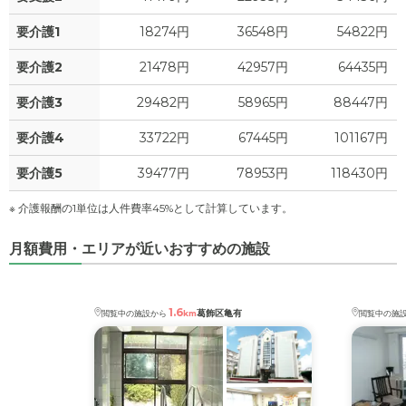
0
水道・光熱費
万円
要介護1
18274円
36548円
54822円
0
上乗せ介護費
?
万円
要介護2
21478円
42957円
64435円
4.1
要介護3
29482円
58965円
88447円
その他
万円
要介護4
33722円
67445円
101167円
-
介護保険料
万円
要介護5
39477円
78953円
118430円
※ 介護報酬の1単位は人件費率45%として計算しています。
月額費用・エリアが近いおすすめの施設
1.6
葛飾区亀有
閲覧中の施設から
km
閲覧中の施