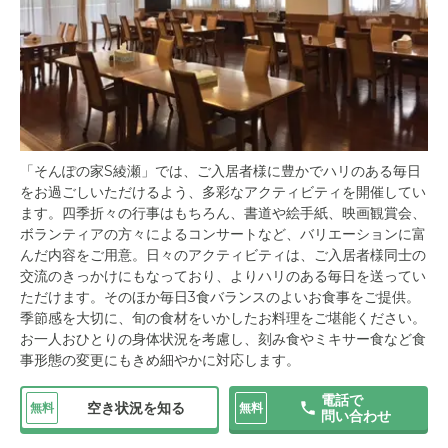
「そんぽの家S綾瀬」では、ご入居者様に豊かでハリのある毎日
をお過ごしいただけるよう、多彩なアクティビティを開催してい
ます。四季折々の行事はもちろん、書道や絵手紙、映画観賞会、
ボランティアの方々によるコンサートなど、バリエーションに富
んだ内容をご用意。日々のアクティビティは、ご入居者様同士の
交流のきっかけにもなっており、よりハリのある毎日を送ってい
ただけます。そのほか毎日3食バランスのよいお食事をご提供。
季節感を大切に、旬の食材をいかしたお料理をご堪能ください。
お一人おひとりの身体状況を考慮し、刻み食やミキサー食など食
事形態の変更にもきめ細やかに対応します。
電話で
空き状況を知る
無料
無料
問い合わせ