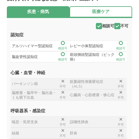
疾患・病気
医療ケア
相談可
不可
認知症
アルツハイマー型認知症
レビー小体型認知症
相談可
相談可
前頭側頭型認知症（ピック
脳血管性認知症
病）
相談可
相談可
心臓・血管・神経
筋萎縮性側索硬化症
パーキンソン病
（ALS）
不可
不可
脳梗塞・脳卒中・脳出血・
心臓病・心筋梗塞・狭心症
くも膜下出血
不可
不可
呼吸器系・感染症
喘息・気管支炎
誤嚥性肺炎
不可
不可
結核
肝炎
不可
不可