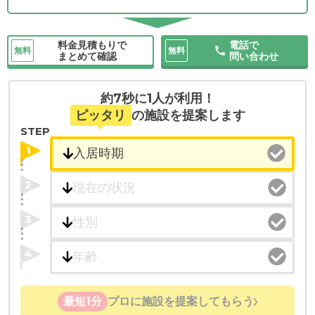
料金見積もりで
電話で
無料
無料
まとめて確認
問い合わせ
約7秒に1人が利用！
ピッタリ
の施設を提案します
STEP
1
2
3
4
最短1分
プロに施設を提案してもらう