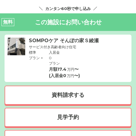
カンタン60秒で申し込み
この施設にお問い合わせ
無料
SOMPOケア そんぽの家Ｓ綾瀬
サービス付き高齢者向け住宅
標準
入居金
-
プラン
0
プラン
月額
17.4
〜
万円
(入居金
0
〜)
万円
資料請求する
見学予約