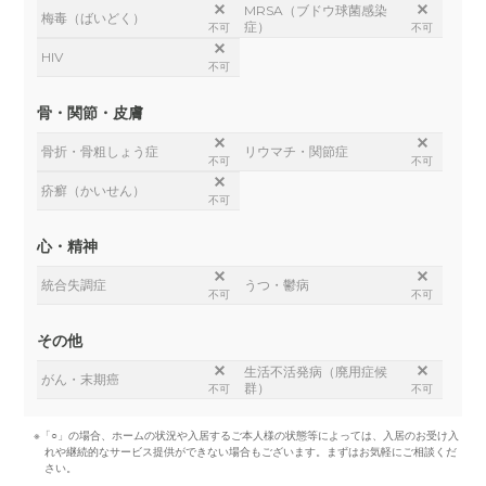
MRSA（ブドウ球菌感染
梅毒（ばいどく）
症）
不可
不可
HIV
不可
骨・関節・皮膚
骨折・骨粗しょう症
リウマチ・関節症
不可
不可
疥癬（かいせん）
不可
心・精神
統合失調症
うつ・鬱病
不可
不可
その他
生活不活発病（廃用症候
がん・末期癌
群）
不可
不可
※「○」の場合、ホームの状況や入居するご本人様の状態等によっては、入居のお受け入
れや継続的なサービス提供ができない場合もございます。まずはお気軽にご相談くだ
さい。