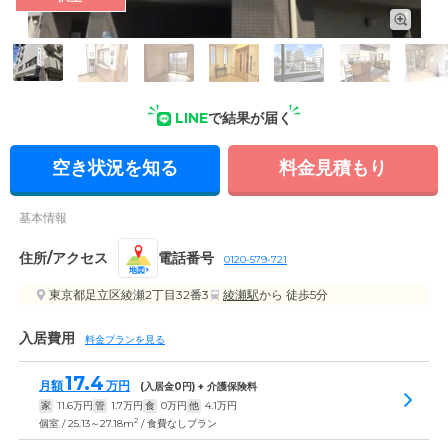
外観: 東京メトロ千代田線「綾瀬」駅より徒歩約5分。暮らしや
すさにこだわった住環境と、安心のサポート体制を整えた住ま
いです。
LINE
で結果が届く
空き状況を知る
料金見積もり
基本情報
住所/アクセス
電話番号
0120-579-721
地図
東京都足立区綾瀬2丁目32番3
綾瀬駅
から 徒歩5分
入居費用
料金プランを見る
17.4
月額
万円
(入居金
0
円) + 介護保険料
家
11.6
万円
管
1.7
万円
食
0
万円
他
4.1
万円
2
個室 / 25.13～27.18m
/ 食費なしプラン