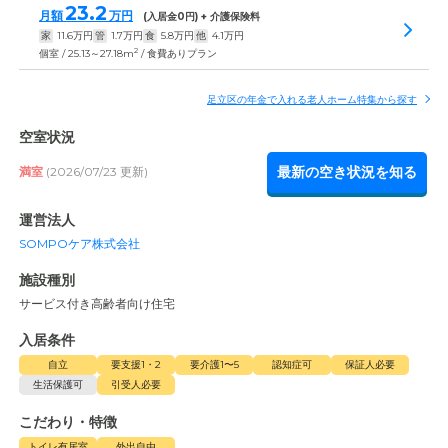
23.2
月額
万円
(入居金
0
円) + 介護保険料
家
11.6
万円
管
1.7
万円
食
5.8
万円
他
4.1
万円
2
個室 / 25.13～27.18m
/ 食費ありプラン
足立区の年金で入れる老人ホーム特集から探す
空室状況
最新の空き状況を知る
満室
(2026/07/23 更新)
運営法人
SOMPOケア株式会社
施設種別
サービス付き高齢者向け住宅
入居条件
自立
要支援1・2
要介護1〜5
認知症可
保証人必要
生活保護可
引受人必要
こだわり・特徴
トイレ有居室
外出自由