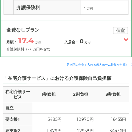
-
介護保険料
万円
食費なしプラン
個室
17.4
0
月額：
入居金：
万円
万円
介護保険料
（-）
万円を含む
その他費用
月額費用
入居金
補足情報
足立区の年金で入れる老人ホーム特集から探す
「在宅介護サービス」における介護保険自己負担額
17.4
月額費用
?
万円
在宅介護サー
1割負担
2割負担
3割負担
11.6
家賃
ビス
万円
自立
-
-
-
1.7
管理費
?
万円
要支援1
5485円
10970円
16455円
0
食費
?
万円
要支援2
11479円
22958円
34436円