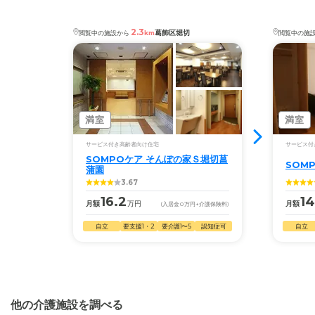
介護2、要介護3、要介護4、要介護5
◎ケアスル 介護の3つの特徴
・認知症：受け入れ可
2.3
・経験豊富な入居相談員が完全無料で施設探しをサ
葛飾区堀切
閲覧中の施設から
km
閲覧中の施
ケアスル 介護では詳細な
料金プラン
をご確認頂けま
ポート
す。詳しくは
こちら
。
入居相談：
0120-579-721
（無料）
受付時間：10：00～19：00
◎ケアスル 介護の3つの特徴
・全国10000件の介護施設情報を掲載
・経験豊富な入居相談員が完全無料で施設探しをサ
満室
満室
幅広い選択肢の中から、条件にあった施設を選ぶ
ポート
ことができます。
サービス付き高齢者向け住宅
サービス付
入居相談：
0120-579-721
（無料）
SOMPOケア そんぽの家Ｓ堀切菖
SOM
受付時間：10：00～19：00
蒲園
・こだわりの条件や医療体制から施設を探せる
3.67
たとえば「カラオケ」「麻雀」が楽しめる施設、
・全国10000件の介護施設情報を掲載
16.2
14
月額
万円
月額
(入居金
0
万円
+介護保険料)
「夫婦入居可」の施設、「看取り可」の施設など、
幅広い選択肢の中から、条件にあった施設を選ぶ
医療・看護体制から施設を探すこともできます。
自立
要支援1・2
要介護1〜5
認知症可
自立
ことができます。
・こだわりの条件や医療体制から施設を探せる
たとえば「カラオケ」「麻雀」が楽しめる施設、
「夫婦入居可」の施設、「看取り可」の施設など、
他の介護施設を調べる
医療・看護体制から施設を探すこともできます。