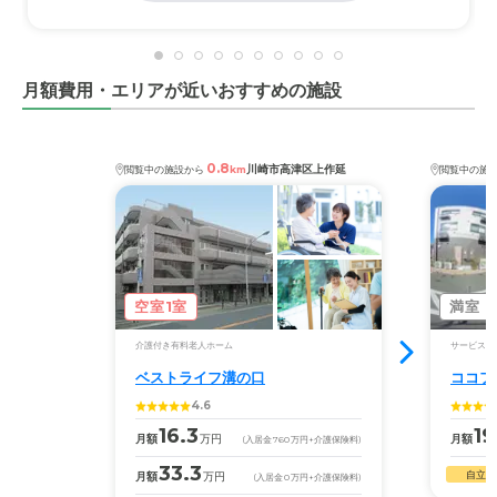
月額費用・エリアが近いおすすめの施設
0.8
川崎市高津区上作延
閲覧中の施設から
km
閲覧中の施
空室1室
満室
介護付き有料老人ホーム
サービス付
ベストライフ溝の口
ココフ
4.6
16.3
19
月額
万円
月額
(入居金
760
万円
+介護保険料)
33.3
自立
月額
万円
(入居金
0
万円
+介護保険料)