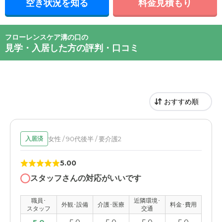
空き状況を知る
料金見積もり
フローレンスケア溝の口の
見学・入居した方の評判・口コミ
女性 / 90代後半 / 要介護2
入居済
5.00
スタッフさんの対応がいいです
職員･
近隣環境･
外観･設備
介護･医療
料金･費用
スタッフ
交通