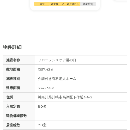
自立
要支援1・2
要介護1〜5
認知症可
物件詳細
施設名称
フローレンスケア溝の口
敷地面積
1587.42㎡
施設種別
介護付き有料老人ホーム
延床面積
3342.95㎡
住所
神奈川県川崎市高津区下作延3-6-2
入居定員
80名
建物構造階数
-
居室総数
80室