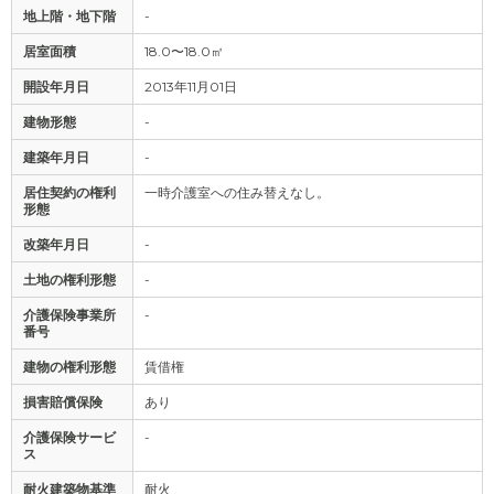
地上階・地下階
-
居室面積
18.0〜18.0㎡
開設年月日
2013年11月01日
建物形態
-
建築年月日
-
居住契約の権利
一時介護室への住み替えなし。
形態
改築年月日
-
土地の権利形態
-
介護保険事業所
-
番号
建物の権利形態
賃借権
損害賠償保険
あり
介護保険サービ
-
ス
耐火建築物基準
耐火