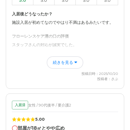
5.0
5.0
5.0
5.0
5.0
入居後どうなったか？
施設入居が初めてなのでやはり不満はあるみたいです。
フローレンスケア溝の口の評価
スタッフさんの対応が誠実でした。
職員・スタッフ・他入居者の雰囲気について
続きを見る
誠実に対応してくださる印象です。
投稿日時：2025/10/20
投稿者：さぶ
介護医療サービスについて
事前に連絡すれば制限なく面会できます。
女性 / 90代後半 / 要介護2
入居済
5.00
部屋が18㎡とやや広め