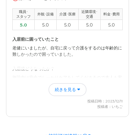
職員･
近隣環境･
外観･設備
介護･医療
料金･費用
スタッフ
交通
5.0
5.0
5.0
5.0
5.0
入居前に困っていたこと
老健にいましたが、自宅に戻って介護をするのは年齢的に
難しかったので困っていました。
入居後どうなったか？
施設内は安全でしっかりケアをしてくださるので本人も家
族も安心して過ごすことができているからです。自宅では
続きを見る
少し危なっかしいところがあったので助かりました。
投稿日時：2023/12/11
フローレンスケア溝の口の評価
投稿者：いちご
スタッフさんが誠実で、面会に行きやすい点ですね。駅か
ら近く、面会も制限はないのでとてもありがたいです。
職員・スタッフ・他入居者の雰囲気について