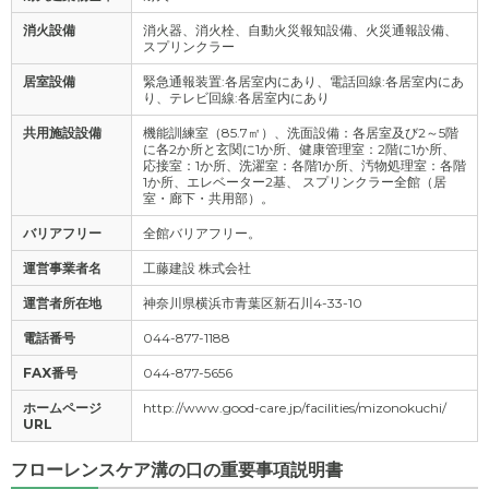
消火設備
消火器、消火栓、自動火災報知設備、火災通報設備、
スプリンクラー
居室設備
緊急通報装置:各居室内にあり、電話回線:各居室内にあ
り、テレビ回線:各居室内にあり
共用施設設備
機能訓練室（85.7㎡）、洗面設備：各居室及び2～5階
に各2か所と玄関に1か所、健康管理室：2階に1か所、
応接室：1か所、洗濯室：各階1か所、汚物処理室：各階
1か所、エレベーター2基、 スプリンクラー全館（居
室・廊下・共用部）。
バリアフリー
全館バリアフリー。
運営事業者名
工藤建設 株式会社
運営者所在地
神奈川県横浜市青葉区新石川4-33-10
電話番号
044-877-1188
FAX番号
044-877-5656
ホームページ
http://www.good-care.jp/facilities/mizonokuchi/
URL
フローレンスケア溝の口の重要事項説明書