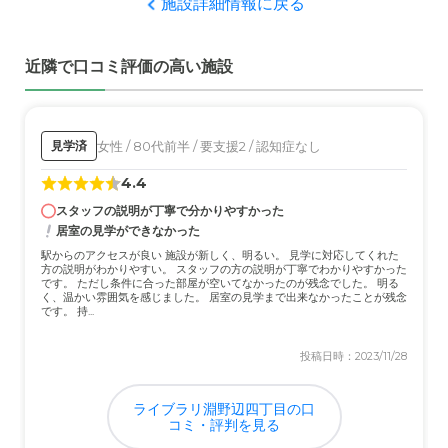
施設詳細情報に戻る
スタッフさんの対応が誠実でいいなと思いました。スタッ
フさんの対応の良さが入居の決め手の1つですね。
近隣で口コミ評価の高い施設
外観・内装・居室・設備について
設備面でも特に問題はないです。部屋は15㎡の施設が多い
中、ここは18㎡なのでやや広めです。
女性 / 80代前半 / 要支援2 / 認知症なし
見学済
4.4
介護医療サービスについて
スタッフの説明が丁寧で分かりやすかった
入居者に合わせたサービスを提供してくれます。介助は必
居室の見学ができなかった
要なところはしっかり介助してくれます。
駅からのアクセスが良い 施設が新しく、明るい。 見学に対応してくれた
方の説明がわかりやすい。 スタッフの方の説明が丁寧でわかりやすかった
です。 ただし条件に合った部屋が空いてなかったのが残念でした。 明る
近隣環境や交通アクセスについて
く、温かい雰囲気を感じました。 居室の見学まで出来なかったことが残念
です。 持...
駅から徒歩8～10分くらいなので徒歩圏内です。家族が面
会に行きやすいので助かっています。
投稿日時：2023/11/28
料金費用について
ライブラリ淵野辺四丁目の口
契約時に丁寧に説明していただいたので特にギャップがあ
コミ・評判を見る
るわけではなく納得しています。