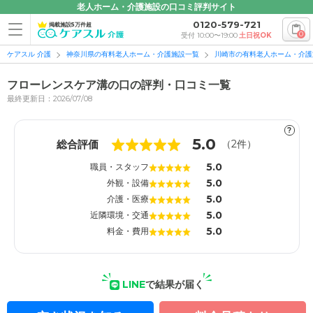
老人ホーム・介護施設の口コミ評判サイト
0120-579-721
掲載施設5万件超
0
受付 10:00〜19:00
土日祝OK
ケアスル 介護
神奈川県の有料老人ホーム・介護施設一覧
川崎市の有料老人ホーム・介護
フローレンスケア溝の口の評判・口コミ一覧
最終更新日：2026/07/08
?
1
1
5.0
総合評価
（
2
件）
5.0
職員・スタッフ
5.0
外観・設備
5.0
介護・医療
5.0
近隣環境・交通
5.0
料金・費用
LINE
で結果が届く