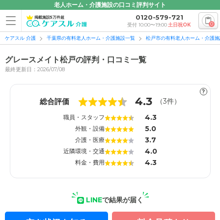
老人ホーム・介護施設の口コミ評判サイト
0120-579-721
掲載施設5万件超
0
受付 10:00〜19:00
土日祝OK
ケアスル 介護
千葉県の有料老人ホーム・介護施設一覧
松戸市の有料老人ホーム・介護施
グレースメイト松戸の評判・口コミ一覧
最終更新日：2026/07/08
?
1
1
4.3
総合評価
（
3
件）
4.3
職員・スタッフ
5.0
外観・設備
3.7
介護・医療
4.0
近隣環境・交通
4.3
料金・費用
LINE
で結果が届く