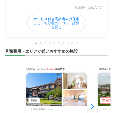
料金費用について
投稿日時：2022/07/07
払いきれる利用金額であると考えられるので満足していま
す今後いまのままでいってほしいです
サービス付き高齢者向け住宅
ここいち守谷の口コミ・評判
を見る
月額費用・エリアが近いおすすめの施設
1.3
流山市木
閲覧中の施設から
km
閲覧中の施
満室
空室1
介護付き有料老人ホーム
グループホ