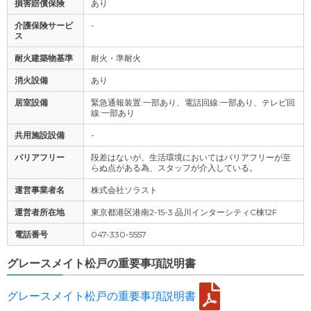
損害賠償保険
あり
介護保険サービ
-
ス
耐火建築物基準
耐火・準耐火
消火設備
あり
居室設備
緊急通報装置:一部あり、電話回線:一部あり、テレビ回
線:一部あり
共用施設設備
-
バリアフリー
段差はないが、生活環境においてはバリアフリーが至
らぬ点がある為、スタッフが介入している。
運営事業者名
株式会社ソラスト
運営者所在地
東京都港区港南2-15-3 品川インターシティC棟12F
電話番号
047-330-5557
グレースメイト松戸の重要事項説明書
グレースメイト松戸の重要事項説明書