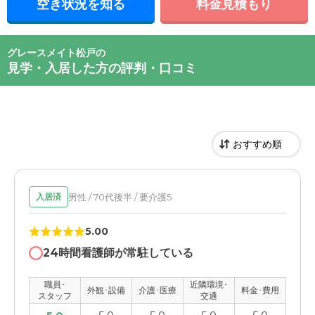
空き状況を知る
料金見積もり
グレースメイト松戸の
見学・入居した方の評判・口コミ
男性 / 70代後半 / 要介護5
入居済
5.00
24時間看護師が常駐している
職員･
近隣環境･
外観･設備
介護･医療
料金･費用
スタッフ
交通