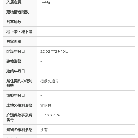
入居定員
144名
建物構造階数
-
居室総数
-
地上階・地下階
-
居室面積
-
開設年月日
2002年12月10日
建物形態
-
建築年月日
-
居住契約の権利
従前の通り
形態
改築年月日
-
土地の権利形態
賃借権
介護保険事業所
1271201426
番号
建物の権利形態
所有