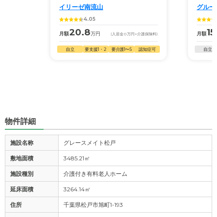
イリーゼ南流山
グルー
4.05
20.8
15
月額
万円
月額
(入居金
0
万円
+介護保険料)
自立
要支援1・2
要介護1〜5
認知症可
自立
物件詳細
施設名称
グレースメイト松戸
敷地面積
3485.21㎡
施設種別
介護付き有料老人ホーム
延床面積
3264.14㎡
住所
千葉県松戸市旭町1-193