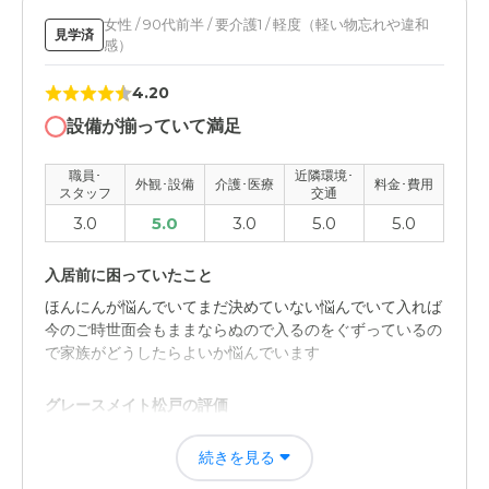
綺麗な施設で、スタッフさんの対応も満足。仕事ぶりを見
ていても、おかしい・疑問に思うようなことはなかったと
女性 / 90代前半 / 要介護1 / 軽度（軽い物忘れや違和
見学済
感）
記憶してします。
4.20
職員・スタッフ・他入居者の雰囲気について
設備が揃っていて満足
先程も記載しましたが、職員さん・スタッフの方々皆さ
ん、優秀だったと思っています。他の入居者の方は、いろ
職員･
近隣環境･
いろな事情がりますので・・。
外観･設備
介護･医療
料金･費用
スタッフ
交通
3.0
5.0
3.0
5.0
5.0
外観・内装・居室・設備について
広々としたスペースであり、かんがえられてつくられた感
入居前に困っていたこと
がありました。 車いす・ストレッチャーなど、過不足あ
ほんにんが悩んでいてまだ決めていない悩んでいて入れば
い廊下・段差もなかったと記憶しています。
今のご時世面会もままならぬので入るのをぐずっているの
で家族がどうしたらよいか悩んでいます
介護医療サービスについて
介護にかんしては、問題ないようにかんじました。医療に
グレースメイト松戸の評価
関しては、提携している病院？クリニック？のレベルがあ
施設などを見て満足をしていますスタッフの方もテキパキ
まりよくないような感じがします。
続きを見る
していて面倒見もよさそうに見えtで任せて安心しまし
た。