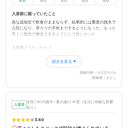
5.0
5.0
5.0
5.0
5.0
入居前に困っていたこと
急な認知症で飲食がままならず、結果的には重度の脱水で
入院になり、胃ろうの手術までするようになった。もっと
早くに救急で搬送できるようにして欲しかった
入居後どうなったか？
すべての問題が解決され、胃ろうも必要がなくなり、飲食
続きを見る
できるようになった。いろいろな欲求が小さくなり日々を
穏やかに過ごせている
投稿日時：2023/10/04
投稿者：さとし
グレースメイト松戸の評価
運営会社、そこで働くスタッフのコミュニケーションと風
通しのよさにあるのではないか
女性 / 80代後半 / 要介護4 / 中度（生活に明確な影響
入居済
あり）
職員・スタッフ・他入居者の雰囲気について
施設の職員、スタッフの皆さんにも良くして頂けてとても
3.60
助かっています。コロナが明けてより感じられるようにな