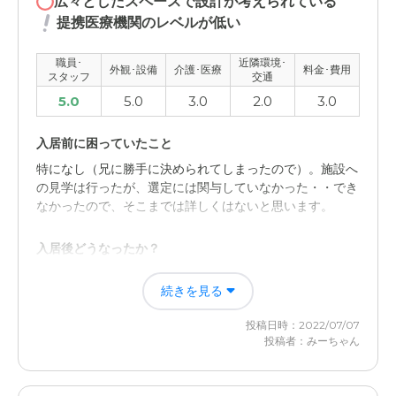
広々としたスペースで設計が考えられている
りました
提携医療機関のレベルが低い
外観・内装・居室・設備について
職員･
近隣環境･
外観･設備
介護･医療
料金･費用
綺麗に管理がされていて、見学の時もコロナで大変だった
スタッフ
交通
にもかかわらず隅々まで拝見できた
5.0
5.0
3.0
2.0
3.0
介護医療サービスについて
入居前に困っていたこと
24時間常駐で看護士さんがいらっしゃるので、突発的な
特になし（兄に勝手に決められてしまったので）。施設へ
事故等にも迅速に対応頂けるのが良いですy
の見学は行ったが、選定には関与していなかった・・でき
なかったので、そこまでは詳しくはないと思います。
近隣環境や交通アクセスについて
隣接市ですが、河川を渡ること以外に特に支障はありませ
入居後どうなったか？
ん。混雑も少なく、スムーズにアクセスできます
施設に駆る投げの状況になるので、通院・転倒などによる
続きを見る
不足に事態などを除いては、お任せ状態でした。周りの方
料金費用について
を見ていても、考えさせれることばかりでしたが・・・、
投稿日時：2022/07/07
どうなのでしょうか？ 答えが出ていません。
決して安くはないのでしょうが、24時間看護士さんがい
投稿者：みーちゃん
らっしゃることを考慮すると良いのかなと思います
グレースメイト松戸の評価