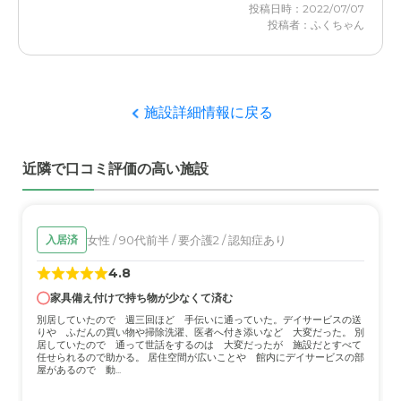
近隣環境や交通アクセスについて
投稿日時：2022/07/07
投稿者：ふくちゃん
馬橋駅から徒歩で３０分位だったと記憶しています。交通
職員・スタッフ・他入居者の雰囲気について
アクセスは非常に悪いと思います。都内在住だと、余計に
まだ入居していませんのでわかりません これからも何度
そう感じてしまいますね。
も見に行きたいですそれから考えます
料金費用について
施設詳細情報に戻る
外観・内装・居室・設備について
まあ、安くはないですよね・・。それなりに費用は掛かっ
設備もそろい大変満足しています清潔感を感じています部
ていたと思います。一般的な相場・他社さんと詳細な比較
近隣で口コミ評価の高い施設
屋も満足感があり住めば都と満足はしていそうだし入居を
はしていません。
勧めています
介護医療サービスについて
女性 / 90代前半 / 要介護2 / 認知症あり
入居済
まだわかりません これからですまだわかりません何回も
4.8
見に行きますすべてはこれからです
家具備え付けで持ち物が少なくて済む
近隣環境や交通アクセスについて
別居していたので 週三回ほど 手伝いに通っていた。デイサービスの送
りや ふだんの買い物や掃除洗濯、医者へ付き添いなど 大変だった。 別
住まいからは近いので何ら問題はいりません時々は合いに
居していたので 通って世話をするのは 大変だったが 施設だとすべて
任せられるので助かる。 居住空間が広いことや 館内にデイサービスの部
行けそうな近さですこれからです
屋があるので 動...