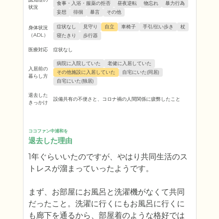
食事・入浴・服薬の拒否
昼夜逆転
物忘れ
暴力行為
状況
妄想
徘徊
暴言
その他
症状なし
見守り
自立
車椅子
手引/伝い歩き
杖
身体状況
（ADL）
寝たきり
歩行器
医療対応
症状なし
病院に入院していた
老健に入居していた
入居前の
その他施設に入居していた
自宅にいた(同居)
暮らし方
自宅にいた(独居)
退去した
設備共有の不便さと、コロナ禍の人間関係に疲弊したこと
きっかけ
ココファン中浦和を
退去した理由
1年ぐらいいたのですが、やはり共同生活のス
トレスが溜まっていったようです。

まず、お部屋にお風呂と洗濯機がなくて共同
だったこと。洗濯に行くにもお風呂に行くに
も廊下を通るから、部屋着のような格好では