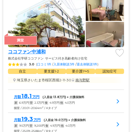
満室
ココファン中浦和
株式会社学研ココファン
サービス付き高齢者向け住宅
3.0
(
口コミ1件
 /
入居体験談3件
 /
退去体験談1件
)
自立
要支援1•2
要介護1〜5
認知症可
埼玉県さいたま市桜区西堀2-11-30
南与野駅
18.1
月額
万円
(入居金 
13.8
万円) + 介護保険料
家
6.9
万円
管
2.3
万円
食
4.9
万円
他
4.0
万円
2
個室 / 20.01~20.64m
/ Aタイプ
19.3
月額
万円
(入居金 
19.0
万円) + 介護保険料
家
9.5
万円
管
9,200
円
食
4.9
万円
他
4.0
万円
2
個室 / 25.09~25.88m
/ Bタイプ