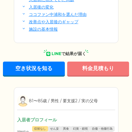
入居後の変化
ココファン中浦和を選んだ理由
改善点や入居後のギャップ
施設の基本情報
LINE
で結果が届く
空き状況を知る
料金見積もり
81〜85歳 / 男性 / 要支援2 / 実の父母
入居者プロフィール
症状なし
せん妄
異食
幻覚・錯視
自傷・他傷行為
認知症の