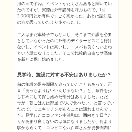
用の面ですね。イベントがたくさんあると聞いてい
たのですが、実際は外部講師を呼ぶもので、1回
3,000円とか有料ですごく高かった。あとは認知症
の方が思っていたより多かったり。

二人はまだ車椅子でもないし、そこまで介護を必要
としていなかったのに外部のデイサービスにも行け
ないし、イベントは高いし、コスパも良くないよね
という話になりました。そこで比較的自由なサ高住
を新たに探し始めました。
見学時、施設に対する不安はありましたか？
前の施設の退去期限が迫っていたこともあって、正
直「あっちよりはいいんじゃない？」と、条件を少
し甘めにして探し始めた部分はありました。ただ、
母が「朝ごはんは部屋で2人で食べたい」と言ってい
たので、ミニキッチンがあることは譲れませんでし
た。見学したココファン中浦和は、西向きで日当た
りがあまり良くないのは気になりましたが、何より
駅から近くて、コンビニや八百屋さんが徒歩圏内に