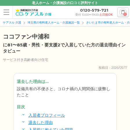
老人ホーム・介護施設の口コミ評判サイト
0120-579-721
掲載施設5万件超
0
受付 10:00〜19:00
土日祝OK
ケアスル 介護
埼玉県の有料老人ホーム・介護施設一覧
さいたま市の有料老人ホーム・介
ココファン中浦和
に81〜85歳・男性・要支援2で入居していた方の退去理由イン
タビュー
サービス付き高齢者向け住宅
投稿日：2026/05/17
退去した理由は...
設備共有の不便さと、コロナ禍の人間関係に疲弊し
たこと
目次
入居者プロフィール
退去した理由
入居前に抱えていた問題