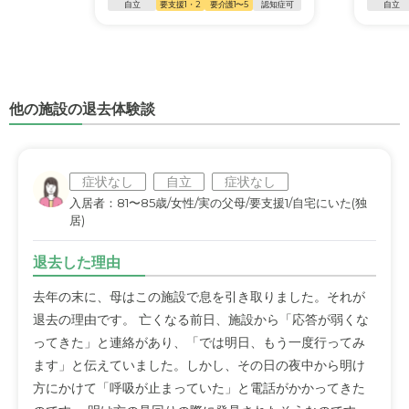
自立
要支援1・2
要介護1〜5
認知症可
自立
他の施設の退去体験談
症状なし
自立
症状なし
入居者：81〜85歳/女性/実の父母/要支援1/自宅にいた(独
居)
退去した理由
去年の末に、母はこの施設で息を引き取りました。それが
退去の理由です。 亡くなる前日、施設から「応答が弱くな
ってきた」と連絡があり、「では明日、もう一度行ってみ
ます」と伝えていました。しかし、その日の夜中から明け
方にかけて「呼吸が止まっていた」と電話がかかってきた