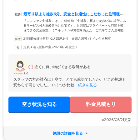
最寄り駅より徒歩6分。安全と快適性にこだわった住環境を
ご用意しました
「ココファン中浦和」は、JR埼京線「中浦和」駅より徒歩6分の場所にあ
るサービス付き高齢者向け住宅です。お部屋はプライベートな時間を確
保できる完全個室。ミニキッチンや浴室を備えた、ご夫婦でご入居可能
なおふたり部屋もご用意しています。複数のタイプからご自身のライフ
24時間介護士常駐
 /
2人部屋あり・夫婦入居可
 /
トイレ付き居室
スタイルに合わせてお選びください。経験豊富なスタッフは24時間常
駐。暮らしのなかの些細なお悩みにも、きめ細やかにご対応いたしま
定員56名
 /
居室49室
 /
2020年8月設立
 /
す。また敷地内には訪問介護事業所を併設。お食事や入浴、排せつの介
助をはじめ、幅広い介護サービスのご利用が可能です。ご入居後に介護
が必要になった場合も、安心の環境を整えています。
近くに買い物ができる場所がある
3.0
スタッフの方の対応は丁寧で、とても親切でしたが、どこの施設も
変わらず同じでした。 いくつか比較...
 続きを見る
空き状況を知る
料金見積もり
※2026/05/21更新
施設の詳細を見る