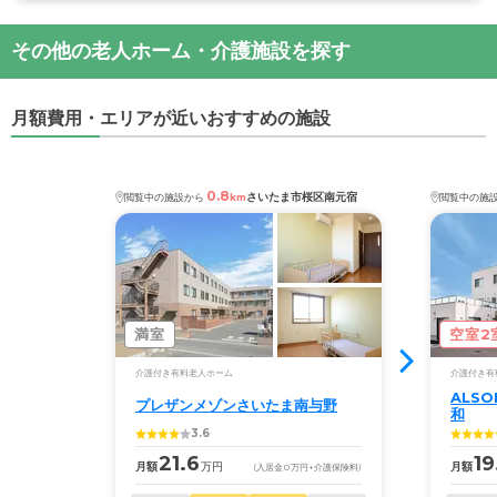
その他の老人ホーム・介護施設を探す
月額費用・エリアが近いおすすめの施設
0.8
さいたま市桜区南元宿
閲覧中の施設から
km
閲覧中の施
満室
空室2
介護付き有料老人ホーム
介護付き有
ALS
プレザンメゾンさいたま南与野
和
3.6
21.6
19
月額
万円
月額
(入居金
0
万円
+介護保険料)