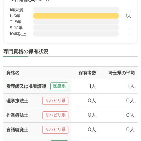
1年未満
-
1~3年
1人
3~5年
-
5~10年
-
10年以上
-
専門資格の保有状況
資格名
保有者数
埼玉県の平均
1人
1人
看護師又は准看護師
医療系
0人
0人
理学療法士
リハビリ系
0人
0人
作業療法士
リハビリ系
0人
0人
言語聴覚士
リハビリ系