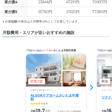
要介護4
23646円
47291円
70937円
要介護5
25760円
51520円
77280円
※ 介護報酬の1単位は人件費率45%として計算しています。
月額費用・エリアが近いおすすめの施設
1.1
さいたま市桜区西堀
閲覧中の施設から
km
閲覧中の施
空室2室
満室
介護付き有料老人ホーム
グループホ
ALSOKケアホームさいたま中浦
ツクイ
和
4.6
19.7
16
月額
万円
月額
(入居金
0
万円
+介護保険料)