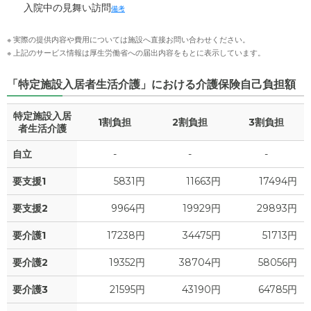
入院中の見舞い訪問
備考
※ 実際の提供内容や費用については施設へ直接お問い合わせください。
※ 上記のサービス情報は厚生労働省への届出内容をもとに表示しています。
「特定施設入居者生活介護」における介護保険自己負担額
特定施設入居
1割負担
2割負担
3割負担
者生活介護
自立
-
-
-
要支援1
5831円
11663円
17494円
要支援2
9964円
19929円
29893円
要介護1
17238円
34475円
51713円
要介護2
19352円
38704円
58056円
要介護3
21595円
43190円
64785円