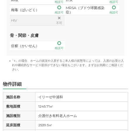
相談可
相談可
MRSA（ブドウ球菌感染
梅毒（ばいどく）
症）
相談可
相談可
HIV
不可
骨・関節・皮膚
疥癬（かいせん）
相談可
※「○」の場合、ホームの状況や入居するご本人様の状態等によっては、入居のお受け入
れや継続的なサービス提供ができない場合もございます。まずはお気軽にご相談くだ
さい。
物件詳細
施設名称
イリーゼ中浦和
敷地面積
1245.71㎡
施設種別
介護付き有料老人ホーム
延床面積
2539.5㎡