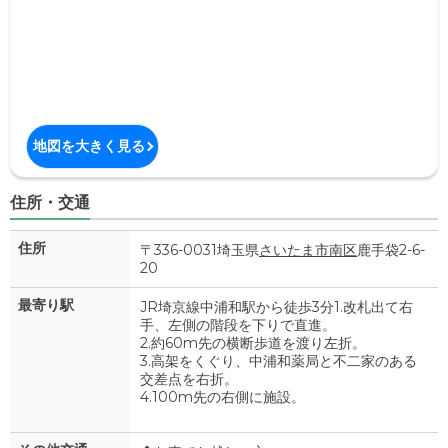
地図を大きく見る
住所・交通
住所
〒336-0031埼玉県
さいたま市南区
鹿手袋2-6-
20
最寄り駅
JR埼京線中浦和駅から徒歩3分1.改札出て右
手、左側の階段を下りで直進。
2.約60m先の横断歩道を渡り左折。
3.高架をくぐり、中浦和薬局と不二家のある
交差点を右折。
4.100m先の右側に施設。