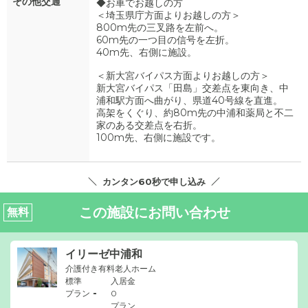
その他交通
◆お車でお越しの方
＜埼玉県庁方面よりお越しの方＞
800m先の三叉路を左前へ。
60m先の一つ目の信号を左折。
40m先、右側に施設。
＜新大宮バイパス方面よりお越しの方＞
新大宮バイパス「田島」交差点を東向き、中
浦和駅方面へ曲がり、県道40号線を直進。
高架をくぐり、約80m先の中浦和薬局と不二
家のある交差点を右折。
100m先、右側に施設です。
カンタン60秒で申し込み
この施設にお問い合わせ
無料
イリーゼ中浦和
介護付き有料老人ホーム
標準
入居金
-
プラン
0
プラン