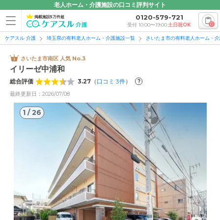
老人ホーム・介護施設の口コミ評判サイト
0120-579-721
掲載施設5万件超
0
受付 10:00〜19:00
土日祝OK
ケアスル 介護
埼玉県の有料老人ホーム・介護施設一覧
さいたま市の有料老人ホーム・介
さいたま市南区 人気 No.3
イリーゼ中浦和
総合評価
3.27
（
口コミ
3
件
）
?
最終更新日：2026/07/08
1
/
26
1
/
26