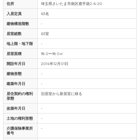
住所
埼玉県さいたま市南区鹿手袋2-6-20
入居定員
63名
建物構造階数
-
居室総数
63室
地上階・地下階
-
居室面積
18.0〜18.0㎡
開設年月日
2014年12月01日
建物形態
-
建築年月日
-
居住契約の権利
旧居室から新居室に移る
形態
改築年月日
-
土地の権利形態
-
介護保険事業所
-
番号