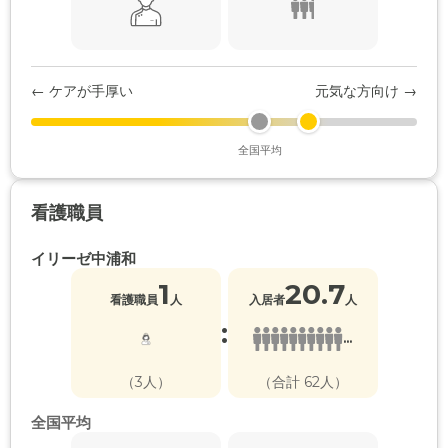
← ケアが手厚い
元気な方向け →
全国平均
看護職員
イリーゼ中浦和
1
20.7
看護職員
人
入居者
人
:
...
（3人）
（合計 62人）
全国平均