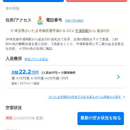
基本情報
住所/アクセス
電話番号
048-710-8801
地図
埼玉県さいたま市南区鹿手袋2-6-20
中浦和駅
から 徒歩3分
JR埼京線中浦和駅から徒歩3分1.改札出て右手、左側の階段を下りで直進。 2.約
60m先の横断歩道を渡り左折。 3.高架をくぐり、中浦和薬局と不二家のある交差点
を右折。 4.100m先の右側に施設。
入居費用
料金プランを見る
22.2
月額
万円
(入居金
0
円) + 介護保険料
家
8.1
万円
管
6.1
万円
食
8.0
万円
他
0
万円
2
個室 / 19.77m
/ 個室
さいたま市南区の年金で入れる老人ホーム特集から探す
空室状況
最新の空き状況を知る
満室
(2026/07/08 更新)