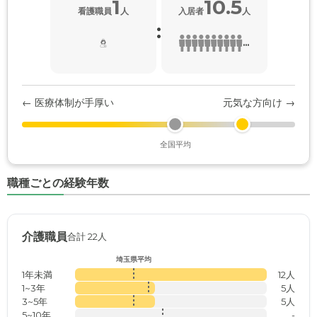
1
10.5
看護職員
人
入居者
人
:
...
← 医療体制が手厚い
元気な方向け →
全国平均
職種ごとの経験年数
介護職員
合計 22人
埼玉県平均
1年未満
12人
1~3年
5人
3~5年
5人
5~10年
-