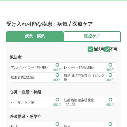
受け入れ可能な疾患・病気 / 医療ケア
疾患・病気
医療ケア
相談可
不可
認知症
アルツハイマー型認知症
レビー小体型認知症
相談可
相談可
前頭側頭型認知症（ピック
脳血管性認知症
病）
相談可
相談可
心臓・血管・神経
筋萎縮性側索硬化症
パーキンソン病
（ALS）
相談可
相談可
呼吸器系・感染症
結核
肝炎