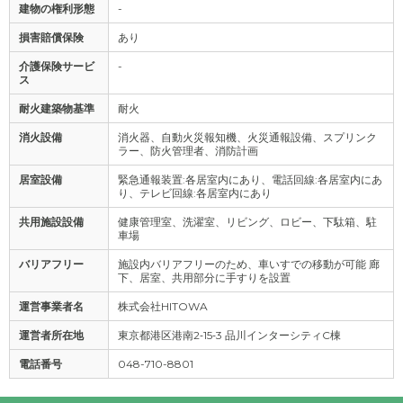
建物の権利形態
-
損害賠償保険
あり
介護保険サービ
-
ス
耐火建築物基準
耐火
消火設備
消火器、自動火災報知機、火災通報設備、スプリンク
ラー、防火管理者、消防計画
居室設備
緊急通報装置:各居室内にあり、電話回線:各居室内にあ
り、テレビ回線:各居室内にあり
共用施設設備
健康管理室、洗濯室、リビング、ロビー、下駄箱、駐
車場
バリアフリー
施設内バリアフリーのため、車いすでの移動が可能 廊
下、居室、共用部分に手すりを設置
運営事業者名
株式会社HITOWA
運営者所在地
東京都港区港南2‐15‐3 品川インターシティC棟
電話番号
048-710-8801