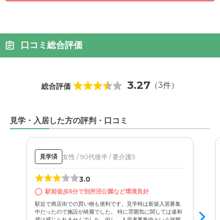
口コミ総合評価
3.27
（3件）
総合評価
見学・入居した方の評判・口コミ
女性 / 90代後半 / 要介護5
見学済
3.0
駅前徒歩5分で別所沼公園など環境良好
駅近で商店街での買い物も便利です。見学時は新築入居募集
中だったので施設が綺麗でした。 特に雰囲気に関しては違和
感は感じられませんでした。但し、入居者募集中という状態