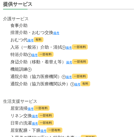
提供サービス
介護サービス
食事介助
排泄介助・おむつ交換
備考
おむつ代
有料
備考
入浴（一般浴）介助・清拭
一部有料
備考
?
特浴介助
一部有料
備考
?
身辺介助（移動・着替え等）
一部有料
備考
機能訓練
?
通院介助（協力医療機関）
一部有料
備考
?
通院介助（協力医療機関以外）
有料
備考
?
生活支援サービス
居室清掃
一部有料
備考
リネン交換
一部有料
備考
日常の洗濯
一部有料
備考
居室配膳・下膳
一部有料
備考