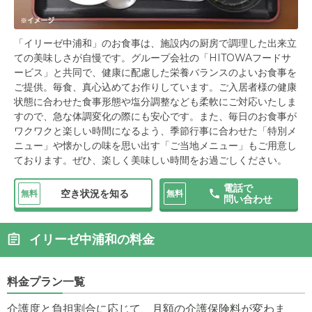
「イリーゼ中浦和」のお食事は、施設内の厨房で調理した出来立
ての美味しさが自慢です。グループ会社の「HITOWAフードサ
ービス」と共同で、健康に配慮した栄養バランスのよいお食事を
ご提供。毎食、真心込めてお作りしています。ご入居者様の健康
状態に合わせた食事形態や塩分調整なども柔軟にご対応いたしま
すので、急な体調変化の際にも安心です。また、毎日のお食事が
ワクワクと楽しい時間になるよう、季節行事に合わせた「特別メ
ニュー」や懐かしの味を思い出す「ご当地メニュー」もご用意し
ております。ぜひ、楽しく美味しい時間をお過ごしください。
電話で
空き状況を知る
無料
無料
問い合わせ
イリーゼ中浦和の料金
料金プラン一覧
介護度と負担割合に応じて、月額の介護保険料が変わま