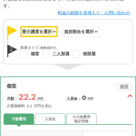
す。
料金の総額を見積もり・お問い合わせ
1
部屋タイプ
(複数選択可)
2
個室
二人部屋
相部屋
個室
個室
22.2
0
月額：
入居金：
万円
万円
介護保険料
（-）
万円を含む
その他費用
月額費用
入居金
補足情報