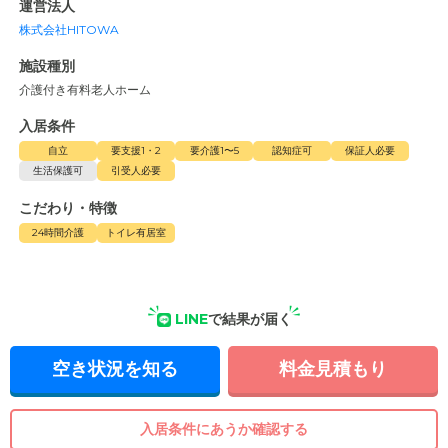
運営法人
株式会社HITOWA
施設種別
介護付き有料老人ホーム
入居条件
自立
要支援1・2
要介護1〜5
認知症可
保証人必要
生活保護可
引受人必要
こだわり・特徴
24時間介護
トイレ有居室
LINE
で結果が届く
空き状況を知る
料金見積もり
入居条件にあうか確認する