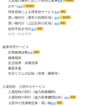
入居者の嗜好に応じた特別な食事
一部有料
備考
おやつ
一部有料
備考
理美容師による理美容サービス
有料
備考
買い物代行（通常の利用区域）
一部有料
備考
買い物代行（上記以外の区域）
有料
備考
役所手続き代行
有料
備考
金銭・貯金管理
健康管理サービス
定期健康診断
有料
備考
健康相談
生活指導・栄養指導
服薬支援
生活リズムの記録（排便・睡眠等）
入退院時・入院中のサービス
入退院時の同行（協力医療機関）
入退院時の同行（協力医療機関以外）
有料
備考
入院中の洗濯物交換・買い物
有料
備考