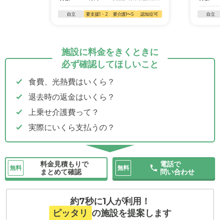
自立
要支援1・2
要介護1〜5
認知症可
自立
施設に料金をきくときに
必ず確認してほしいこと
食費、光熱費はいくら？
退去時の返金はいくら？
上乗せ介護費って？
実際にいくら支払うの？
料金見積もりで
電話で
無料
無料
まとめて確認
問い合わせ
約7秒に1人が利用！
ピッタリ
の施設を提案します