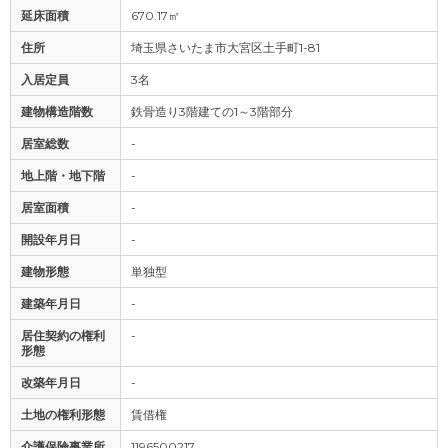
延床面積
670.17㎡
住所
埼玉県さいたま市大宮区土手町1-81
入居定員
3名
建物構造階数
鉄骨造り3階建ての1～3階部分
居室総数
-
地上階・地下階
-
居室面積
-
開設年月日
-
建物形態
単独型
建築年月日
-
居住契約の権利
-
形態
改築年月日
-
土地の権利形態
賃借権
介護保険事業所
1196500217