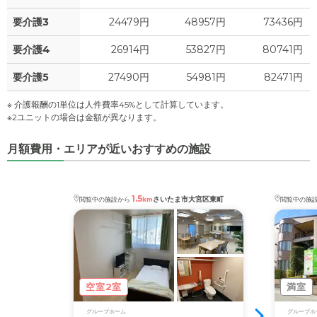
要介護3
24479円
48957円
73436円
要介護4
26914円
53827円
80741円
要介護5
27490円
54981円
82471円
※ 介護報酬の1単位は人件費率45%として計算しています。
※2ユニットの場合は金額が異なります。
月額費用・エリアが近いおすすめの施設
1.5
さいたま市大宮区東町
閲覧中の施設から
km
閲覧中の施
空室2室
満室
グループホーム
グループホ