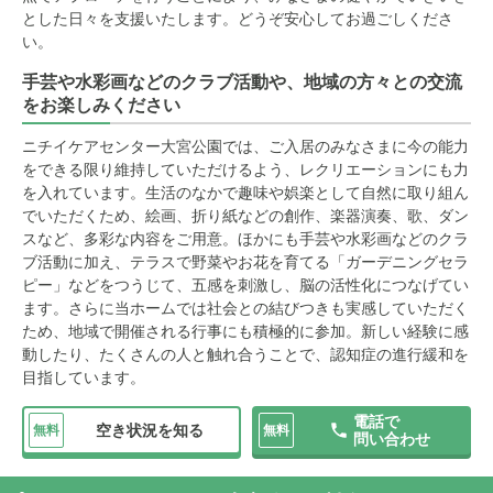
とした日々を支援いたします。どうぞ安心してお過ごしくださ
い。
手芸や水彩画などのクラブ活動や、地域の方々との交流
をお楽しみください
ニチイケアセンター大宮公園では、ご入居のみなさまに今の能力
をできる限り維持していただけるよう、レクリエーションにも力
を入れています。生活のなかで趣味や娯楽として自然に取り組ん
でいただくため、絵画、折り紙などの創作、楽器演奏、歌、ダン
スなど、多彩な内容をご用意。ほかにも手芸や水彩画などのクラ
ブ活動に加え、テラスで野菜やお花を育てる「ガーデニングセラ
ピー」などをつうじて、五感を刺激し、脳の活性化につなげてい
ます。さらに当ホームでは社会との結びつきも実感していただく
ため、地域で開催される行事にも積極的に参加。新しい経験に感
動したり、たくさんの人と触れ合うことで、認知症の進行緩和を
目指しています。
電話で
空き状況を知る
無料
無料
問い合わせ