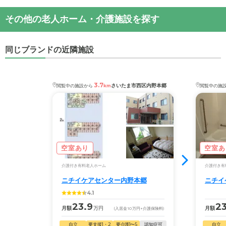
・月額費用が
15.5
万円
ニチイケアセンター大宮公園
の
交通アクセス
施設の雰囲気
その他の老人ホーム・介護施設を探す
・
住所：
埼玉県
さいたま市大宮区
土手町1-81
ニチイケアセンター大宮公園
のページでは、3枚の施
ニチイケアセンター大宮公園
の対応可能な入居条件
・
最寄り駅：
設写真を見ることができます。
は次のとおりです。
同じブランドの近隣施設
・要介護度：要支援2、要介護1、要介護2、要介護
ニチイケアセンター大宮公園
の
交通アクセス
◎ケアスル 介護の3つの特徴
3、要介護4、要介護5
・東武アーバンパークライン「北大宮駅」より徒歩
・経験豊富な入居相談員が完全無料で施設探しをサ
・認知症：受け入れ可
３分
3.7
ポート
さいたま市西区内野本郷
閲覧中の施設から
km
閲覧中の施
ケアスル 介護では詳細な
料金プラン
をご確認頂けま
入居相談：
0120-579-721
（無料）
す。詳しくは
こちら
。
受付時間：10：00～19：00
・全国10000件の介護施設情報を掲載
◎ケアスル 介護の3つの特徴
幅広い選択肢の中から、条件にあった施設を選ぶ
・経験豊富な入居相談員が完全無料で施設探しをサ
空室あり
空室あ
ことができます。
ポート
介護付き有料老人ホーム
介護付き有
入居相談：
0120-579-721
（無料）
・こだわりの条件や医療体制から施設を探せる
ニチイケアセンター内野本郷
ニチイ
受付時間：10：00～19：00
たとえば「カラオケ」「麻雀」が楽しめる施設、
4.1
「夫婦入居可」の施設、「看取り可」の施設など、
・全国10000件の介護施設情報を掲載
23.9
23
月額
万円
月額
(入居金
10
万円
+介護保険料)
医療・看護体制から施設を探すこともできます。
幅広い選択肢の中から、条件にあった施設を選ぶ
自立
要支援1・2
要介護1〜5
認知症可
自立