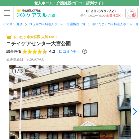
老人ホーム・介護施設の口コミ評判サイト
0120-579-721
掲載施設5万件超
0
受付 10:00〜19:00
土日祝OK
ケアスル 介護
埼玉県の有料老人ホーム・介護施設一覧
さいたま市の有料老人ホーム・介
さいたま市大宮区 人気 No.1
ニチイケアセンター大宮公園
総合評価
4.2
（
口コミ
1
件
）
?
最終更新日：2026/07/08
1
/
3
1
/
3