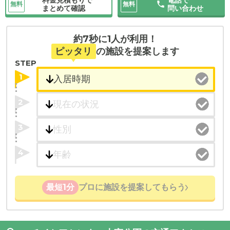
無料
無料
まとめて確認
問い合わせ
約7秒に1人が利用！
ピッタリ
の施設を提案します
STEP
1
2
3
4
最短1分
プロに施設を提案してもらう