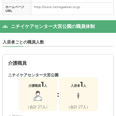
ホームページ
http://www.nichiigakkan.co.jp
URL
ニチイケアセンター大宮公園の職員体制
入居者ごとの職員人数
介護職員
ニチイケアセンター大宮公園
1
1
介護職員
人
入居者
人
:
（合計 27人）
（合計 27人）