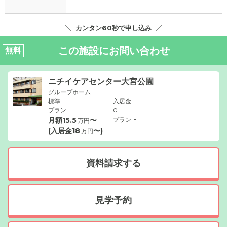
カンタン60秒で申し込み
この施設にお問い合わせ
無料
ニチイケアセンター大宮公園
グループホーム
標準
入居金
プラン
0
-
月額
15.5
〜
プラン
万円
(入居金
18
〜)
万円
資料請求する
見学予約