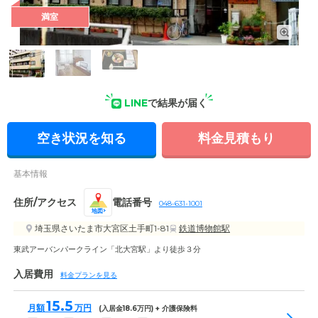
満室
外観: 東武アーバンパークライン「北大宮駅」より徒歩約3分に
ある、グループホームです。「大宮駅」東口よりバスのご利用
も可能です。
LINE
で結果が届く
空き状況を知る
料金見積もり
基本情報
住所/アクセス
電話番号
048-631-1001
地図
埼玉県さいたま市大宮区土手町1-81
鉄道博物館駅
東武アーバンパークライン「北大宮駅」より徒歩３分
入居費用
料金プランを見る
15.5
月額
万円
(入居金
18.6
万円) + 介護保険料