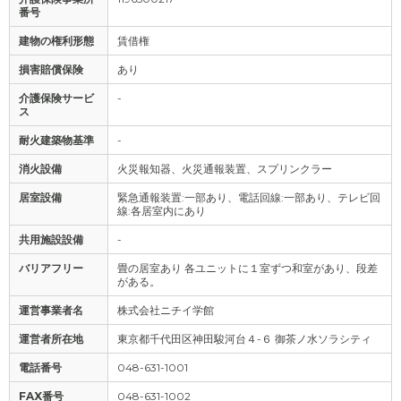
番号
建物の権利形態
賃借権
損害賠償保険
あり
介護保険サービ
-
ス
耐火建築物基準
-
消火設備
火災報知器、火災通報装置、スプリンクラー
居室設備
緊急通報装置:一部あり、電話回線:一部あり、テレビ回
線:各居室内にあり
共用施設設備
-
バリアフリー
畳の居室あり 各ユニットに１室ずつ和室があり、段差
がある。
運営事業者名
株式会社ニチイ学館
運営者所在地
東京都千代田区神田駿河台４-６ 御茶ノ水ソラシティ
電話番号
048-631-1001
FAX番号
048-631-1002