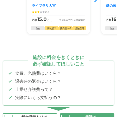
ライブラリ大宮
愛の家
2.8
15.0
16
月額
万円
月額
(入居金
14
万円
+介護保険料)
自立
要支援2
要介護1〜5
認知症可
自立
施設に料金をきくときに
必ず確認してほしいこと
食費、光熱費はいくら？
退去時の返金はいくら？
上乗せ介護費って？
実際にいくら支払うの？
料金見積もりで
電話で