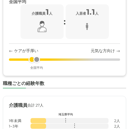
全国平均
1
1.1
介護職員
人
入居者
人
:
← ケアが手厚い
元気な方向け →
全国平均
職種ごとの経験年数
介護職員
合計 27人
埼玉県平均
1年未満
2人
1~3年
2人