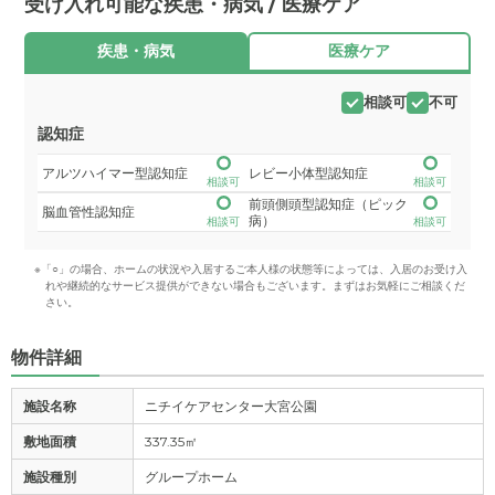
受け入れ可能な疾患・病気 / 医療ケア
疾患・病気
医療ケア
相談可
不可
認知症
アルツハイマー型認知症
レビー小体型認知症
相談可
相談可
前頭側頭型認知症（ピック
脳血管性認知症
病）
相談可
相談可
※「○」の場合、ホームの状況や入居するご本人様の状態等によっては、入居のお受け入
れや継続的なサービス提供ができない場合もございます。まずはお気軽にご相談くだ
さい。
物件詳細
施設名称
ニチイケアセンター大宮公園
敷地面積
337.35㎡
施設種別
グループホーム