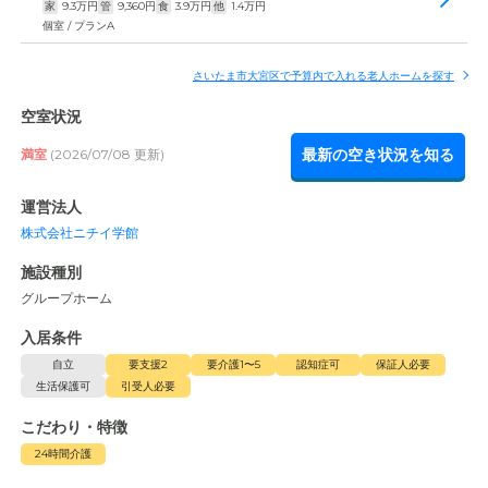
家
9.3
万円
管
9,360
円
食
3.9
万円
他
1.4
万円
個室 / プランA
さいたま市大宮区で予算内で入れる老人ホームを探す
空室状況
最新の空き状況を知る
満室
(2026/07/08 更新)
運営法人
株式会社ニチイ学館
施設種別
グループホーム
入居条件
自立
要支援2
要介護1〜5
認知症可
保証人必要
生活保護可
引受人必要
こだわり・特徴
24時間介護