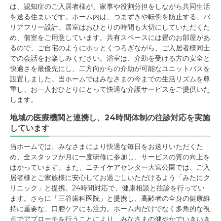
は、認知症のご入居者様が、家事や役割分担をしながら共同生活
を送る住まいです。ホーム内は、つまずきや転倒を防止する、バ
リアフリー設計。居室はおひとりの時間も大切にしていただくた
め、個室をご用意しています。共有スペースには畳のお部屋があ
るので、ご自宅のようにホッとくつろぎながら、ご入居者様同士
での会話をお楽しみください。浴室は、介助を受ける方の安全と
快適さを最優先にし、二方向からの介助が可能なユニットバスを
設置しました。当ホームではみなさまの今までの生活リズムを尊
重し、お一人おひとりにとって快適な介護サービスをご提供いた
します。
地域の医療機関と連携し、24時間体制の往診対応を実施
しています
当ホームでは、みなさまにより快適な毎日をお送りいただくた
め、全スタッフが月に一度研修に参加し、サービスの質の向上を
はかっています。また、ニチイケアセンター大宮公園では、ご入
居者様とご家族様に安心してお過ごしいただけるよう「みたにク
リニック」と提携。24時間対応で、健康相談と往診を行ってい
ます。さらに「三谷歯科医院」と提携し、高齢者の全身の健康維
持に重要な、口腔ケアにも注力。ホーム内だけでなく多角的な視
点でアプローチを行うことにより、みなさまの健やかでいきいき