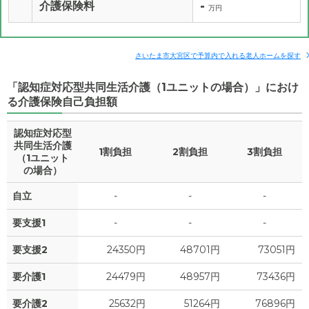
-
介護保険料
万円
さいたま市大宮区で予算内で入れる老人ホームを探す
「認知症対応型共同生活介護（1ユニットの場合）」におけ
る介護保険自己負担額
認知症対応型
共同生活介護
1割負担
2割負担
3割負担
（1ユニット
の場合）
自立
-
-
-
要支援1
-
-
-
要支援2
24350円
48701円
73051円
要介護1
24479円
48957円
73436円
要介護2
25632円
51264円
76896円