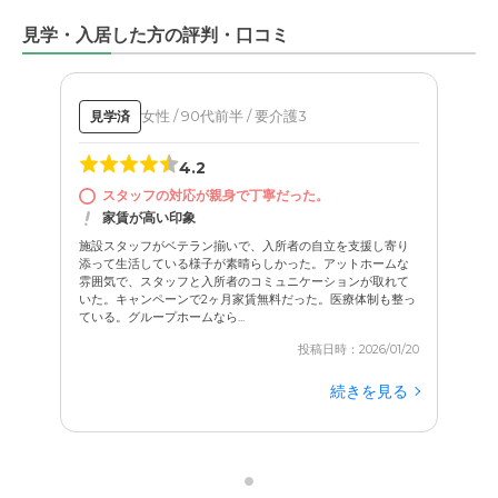
見学・入居した方の評判・口コミ
女性 / 90代前半 / 要介護3
見学済
4.2
スタッフの対応が親身で丁寧だった。
家賃が高い印象
施設スタッフがベテラン揃いで、入所者の自立を支援し寄り
添って生活している様子が素晴らしかった。アットホームな
雰囲気で、スタッフと入所者のコミュニケーションが取れて
いた。キャンペーンで2ヶ月家賃無料だった。医療体制も整っ
ている。グループホームなら...
投稿日時：2026/01/20
続きを見る