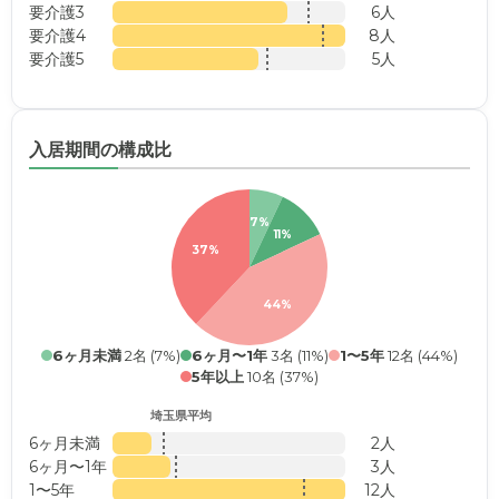
要介護3
6人
要介護4
8人
要介護5
5人
入居期間の構成比
7%
11%
37%
44%
6ヶ月未満
2名 (7%)
6ヶ月〜1年
3名 (11%)
1〜5年
12名 (44%)
5年以上
10名 (37%)
埼玉県平均
6ヶ月未満
2人
6ヶ月〜1年
3人
1〜5年
12人