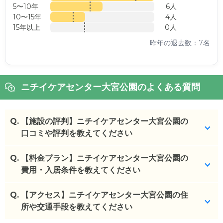
5〜10年
6人
10〜15年
4人
15年以上
0人
昨年の退去数：7名
ニチイケアセンター大宮公園のよくある質問
Q.
【施設の評判】ニチイケアセンター大宮公園の
口コミや評判を教えてください
Q.
ニチイケアセンター大宮公園を見学した方の口コミ
【料金プラン】ニチイケアセンター大宮公園の
を確認できます。
費用・入居条件を教えてください
ニチイケアセンター大宮公園
の
口コミ
Q.
ニチイケアセンター大宮公園
【アクセス】ニチイケアセンター大宮公園の住
の入居金・月額料金は
・
施設スタッフがベテラン揃いで、入所者の自立を
次のとおりです。
所や交通手段を教えてください
支援し寄り添って...
・初期費用が
18.6
万円