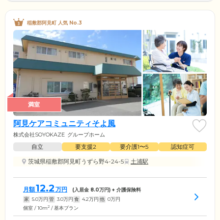
稲敷郡阿見町 人気 No.3
満室
阿見ケアコミュニティそよ風
株式会社SOYOKAZE
グループホーム
自立
要支援2
要介護1〜5
認知症可
茨城県稲敷郡阿見町うずら野4-24-5
土浦駅
12.2
月額
万円
(入居金
8.0
万円) + 介護保険料
家
5.0
万円
管
3.0
万円
食
4.2
万円
他
0
万円
2
個室 / 10m
/ 基本プラン