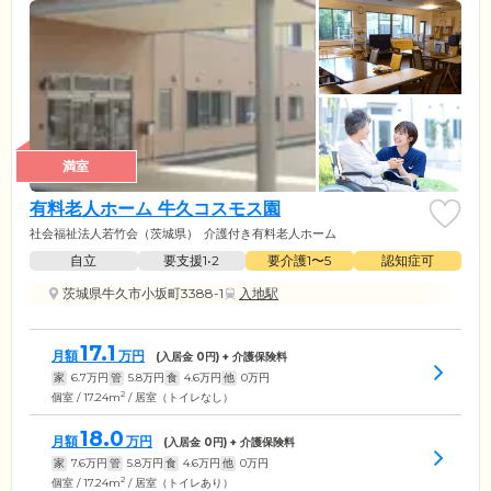
満室
有料老人ホーム 牛久コスモス園
社会福祉法人若竹会（茨城県）
介護付き有料老人ホーム
自立
要支援1•2
要介護1〜5
認知症可
茨城県牛久市小坂町3388-1
入地駅
17.1
月額
万円
(入居金
0
円) + 介護保険料
家
6.7
万円
管
5.8
万円
食
4.6
万円
他
0
万円
2
個室 / 17.24m
/ 居室（トイレなし）
18.0
月額
万円
(入居金
0
円) + 介護保険料
家
7.6
万円
管
5.8
万円
食
4.6
万円
他
0
万円
2
個室 / 17.24m
/ 居室（トイレあり）