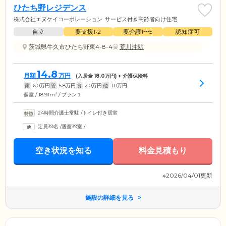
ひたち野レジデンス
株式会社エヌケイコーポレーション
サービス付き高齢者向け住宅
自立
要支援1•2
要介護1〜5
認知症可
茨城県牛久市ひたち野東4-8-4
荒川沖駅
14.8
月額
万円
(入居金
18.0
万円) + 介護保険料
家
6.0
万円
管
5.8
万円
食
2.0
万円
他
1.0
万円
2
個室 / 18.91m
/ プラン１
24時間介護士常駐
/
トイレ付き居室
定員39名
/
居室39室
/
空き状況を知る
料金見積もり
※2026/04/01更新
施設の詳細を見る