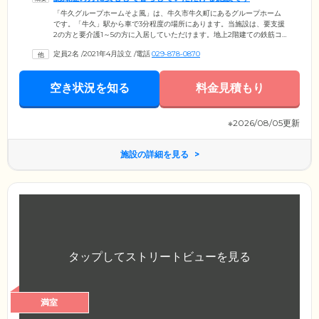
「牛久グループホームそよ風」は、牛久市牛久町にあるグループホーム
です。「牛久」駅から車で3分程度の場所にあります。当施設は、要支援
2の方と要介護1～5の方に入居していただけます。地上2階建ての鉄筋コ
ンクリート造で、住宅地に違和感なく馴染んだ建物です。周辺には緑地
定員2名
/
2021年4月設立
/
電話
029-878-0870
が多いので、お散歩をしながら自然とふれ合えるのが魅力。住み慣れた
地域で暮らしたい方には、心身の安定につながるでしょう。当施設は認
知症対応型グループホームで、専門知識を持ったスタッフが常駐してい
空き状況を知る
料金見積もり
ます。ご入居者様ご本人はもちろん、ご家族様にもきっと安心していた
だけるでしょう。
※2026/08/05更新
施設の詳細を見る
満室