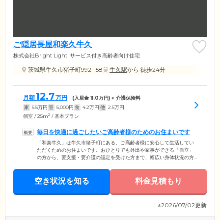
ご隠居長屋和楽久牛久
株式会社Bright Light
サービス付き高齢者向け住宅
茨城県牛久市猪子町992-158
牛久駅
から 徒歩24分
12.7
月額
万円
(入居金
11.0
万円) + 介護保険料
家
5.5
万円
管
5,000
円
食
4.2
万円
他
2.5
万円
2
個室 / 25m
/ 基本プラン
毎日を快適に過ごしたいご高齢者様のためのお住まいです
「和楽牛久」は牛久市猪子町にある、ご高齢者様に安心して生活してい
ただくためのお住まいです。おひとりでも外出や家事ができる「自立」
の方から、要支援・要介護の認定を受けた方まで、幅広い身体状況の方
にご入居いただけます。当ホームの周辺には、スーパーやコンビニ、ド
ラッグストアがあり、毎日のお買い物にも便利な環境です。館内には介
空き状況を知る
護経験の豊富なスタッフが24時間常駐しており、みなさまの暮らしがよ
料金見積もり
り快適になるようサポートいたします。毎日の安否確認からお買い物、
洗濯や掃除のお手伝い、生活相談などもおまかせください。
※2026/07/02更新