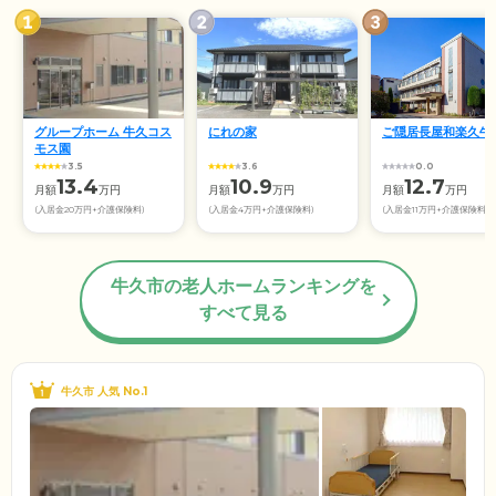
グループホーム 牛久コス
にれの家
ご隠居長屋和楽久牛
モス園
3.5
3.6
0.0
13.4
10.9
12.7
月額
万円
月額
万円
月額
万円
(入居金20万円+介護保険料)
(入居金4万円+介護保険料)
(入居金11万円+介護保険料)
牛久市の老人ホームランキングを
すべて見る
牛久市 人気 No.1