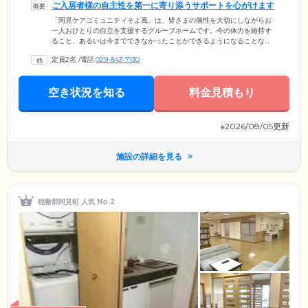
ご入居者様の自主性を第一に寄り添うサポートを心がけます
「阿見ケアコミュニティそよ風」は、皆さまの個性を大切にしながらお
一人おひとりの自立を支援するグループホームです。今の体力を維持す
ること、あるいは今までできなかったことができるようになることな
ど、自立の形は人それぞれ。専門知識のあるスタッフが皆さまに寄り添
定員2名
/
電話
029-843-7130
い、それぞれの目標を目指して取り組んでまいります。スタッフはなる
べく手を出さずに見守りますが、お手伝いが必要な場合はいつでもお声
かけください。また、当施設ではデイサービスも併設しております。施
空き状況を知る
料金見積もり
設外からの方との交流で良い刺激を受けることもございます。生活にリ
ズムもつきますのでぜひご活用ください。
※2026/08/05更新
施設の詳細を見る
稲敷郡阿見町 人気 No.2