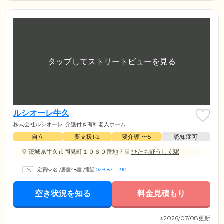
ルシオーレ牛久
株式会社ルシオーレ
介護付き有料老人ホーム
自立
要支援1•2
要介護1〜5
認知症可
茨城県牛久市岡見町１０６０番地７
ひたち野うしく駅
定員52名
/
居室48室
/
電話
029-871-1310
空き状況を知る
料金見積もり
※2026/07/08更新