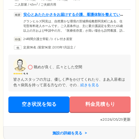
2
二人部屋 / 43m
/ ご夫婦月用
安心とあたたかさをお届けする介護、看護体制を整えていま
す
グランヒルズ阿見は、自然豊かな環境の茨城県稲敷郡阿見町にある、住
宅型有料老人ホームです。ご入居条件は、主に要介護認定を受けた65歳
以上の方および申請中の方。「医療依存度」が高い場合も訪問看護、訪
問介護、訪問診療との連携で対応可能ですので、ご相談ください。介護
24時間介護士常駐
/
トイレ付き居室
スタッフは24時間365日常駐。 ご入居者様に安心とあたたかさを感じて
いただけるような体制を整えています。定期的にホーム内の見回りを行
定員98名
/
居室96室
/
2013年1月設立
/
うのはもちろん、緊急事態にもナースコールで昼夜問わず迅速に対応し
ます。さらに、看護師がオンコールで24時間対応可能です。
眺めが良く、広々とした空間
4.4
皆さんスタッフの方は、優しく声をかけてくれたり、まあ入居者は
色々病気を持って居る方なので、その...
続きを見る
空き状況を知る
料金見積もり
※2026/05/29更新
施設の詳細を見る