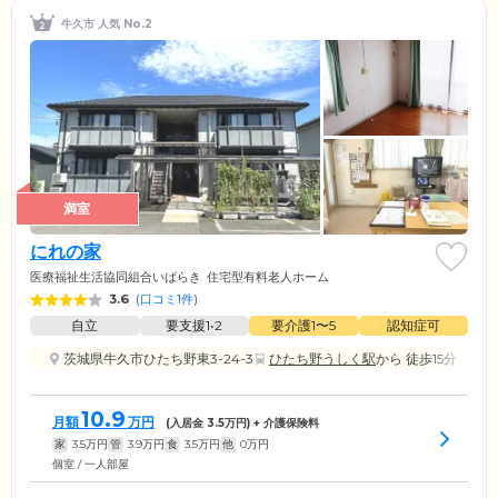
牛久市 人気 No.2
満室
にれの家
医療福祉生活協同組合いばらき
住宅型有料老人ホーム
3.6
(
口コミ1件
)
自立
要支援1•2
要介護1〜5
認知症可
茨城県牛久市ひたち野東3-24-3
ひたち野うしく駅
から 徒歩15分
10.9
月額
万円
(入居金
3.5
万円) + 介護保険料
家
3.5
万円
管
3.9
万円
食
3.5
万円
他
0
万円
個室 / 一人部屋