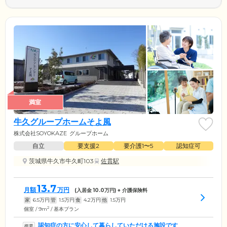
満室
牛久グループホームそよ風
株式会社SOYOKAZE
グループホーム
自立
要支援2
要介護1〜5
認知症可
茨城県牛久市牛久町103
佐貫駅
13.7
月額
万円
(入居金
10.0
万円) + 介護保険料
家
6.5
万円
管
1.5
万円
食
4.2
万円
他
1.5
万円
2
個室 / 9m
/ 基本プラン
認知症の方に安心して暮らしていただける施設です