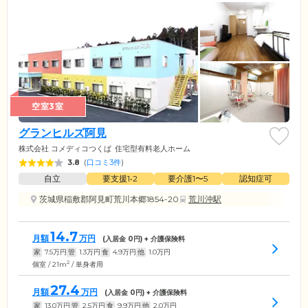
空室3室
グランヒルズ阿見
株式会社 コメディコつくば
住宅型有料老人ホーム
3.8
(
口コミ3件
)
自立
要支援1•2
要介護1〜5
認知症可
茨城県稲敷郡阿見町荒川本郷1854-20
荒川沖駅
14.7
月額
万円
(入居金
0
円) + 介護保険料
家
7.5
万円
管
1.3
万円
食
4.9
万円
他
1.0
万円
2
個室 / 21m
/ 単身者用
27.4
月額
万円
(入居金
0
円) + 介護保険料
家
13.0
万円
管
2.5
万円
食
9.9
万円
他
2.0
万円