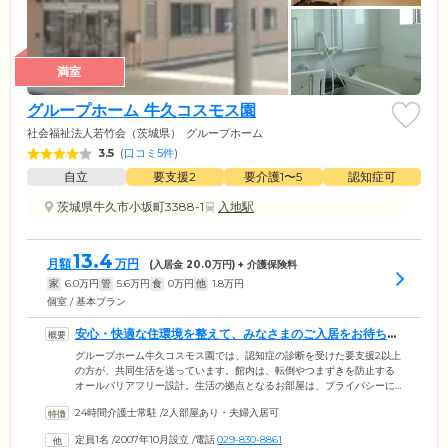
満室
グループホーム 牛久コスモス園
社会福祉法人若竹会（茨城県）
グループホーム
3.5
(
口コミ5件
)
自立
要支援2
要介護1〜5
認知症可
茨城県牛久市小坂町3388-1
入地駅
13.4
月額
万円
(入居金
20.0
万円) + 介護保険料
家
6.0
万円
管
5.6
万円
食
0
万円
他
1.8
万円
個室 / 基本プラン
安心・快適な住環境を整えて、みなさまのご入居をお待ちし
ています
グループホーム牛久コスモス園では、認知症の診断を受けた要支援2以上
の方が、共同生活を送っています。館内は、転倒やつまずきを防止する
オールバリアフリー設計。生活の拠点となるお部屋は、プライバシーに
配慮した個室をご用意しました。各お部屋には、介護用ベッド・エアコ
24時間介護士常駐
/
2人部屋あり・夫婦入居可
ン・洗面台・スプリンクラーを備えており、ご自宅のように暮らしてい
ただけます。お食事は、朝昼夕の1日3食のほか、おやつもご提供。ほか
定員1名
/
2007年10月設立
/
電話
029-830-8861
のご入居者様との会話に花を咲かせながら、なごやかなひとときをお過