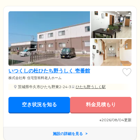
いつくしの杜ひたち野うしく 壱番館
株式会社寿
住宅型有料老人ホーム
茨城県牛久市ひたち野東2-24-3
ひたち野うしく駅
空き状況を知る
料金見積もり
※2026/08/04更新
施設の詳細を見る