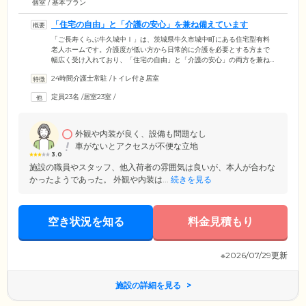
個室 / 基本プラン
「住宅の自由」と「介護の安心」を兼ね備えています
「ご長寿くらぶ牛久城中Ⅰ」は、茨城県牛久市城中町にある住宅型有料
老人ホームです。介護度が低い方から日常的に介護を必要とする方まで
幅広く受け入れており、「住宅の自由」と「介護の安心」の両方を兼ね
備えたサポート体制が魅力。訪問介護事業所とデイサービスを併設して
24時間介護士常駐
/
トイレ付き居室
いるため、ご入居時に介護が必要な方はもちろん、ご入居後に介護度が
上がった場合にも、必要な生活支援や身体介護を受けながら、安心して
定員23名
/
居室23室
/
お過ごしいただけます。デイサービスで他のご利用者様との交流を楽し
んだり、ヘルパーと一緒に家事をしたりと、ご入居者様それぞれのライ
フスタイルや介護度に応じて、お好きなサービスをご活用ください。
外観や内装が良く、設備も問題なし
車がないとアクセスが不便な立地
3.0
施設の職員やスタッフ、他入荷者の雰囲気は良いが、本人が合わな
かったようであった。 外観や内装は...
続きを見る
空き状況を知る
料金見積もり
※2026/07/29更新
施設の詳細を見る