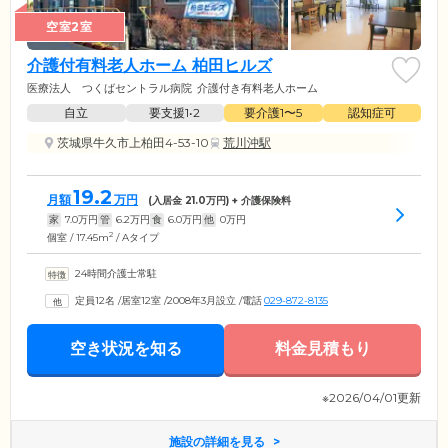
空室2室
介護付有料老人ホーム 柏田ヒルズ
医療法人 つくばセントラル病院
介護付き有料老人ホーム
自立
要支援1•2
要介護1〜5
認知症可
茨城県牛久市上柏田4-53-10
荒川沖駅
19.2
月額
万円
(入居金
21.0
万円) + 介護保険料
家
7.0
万円
管
6.2
万円
食
6.0
万円
他
0
万円
2
個室 / 17.45m
/ Aタイプ
24時間介護士常駐
定員12名
/
居室12室
/
2008年3月設立
/
電話
029-872-8135
空き状況を知る
料金見積もり
※2026/04/01更新
施設の詳細を見る