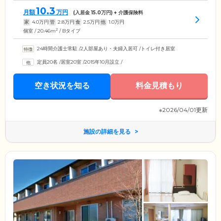
10.3
月額
万円
(入居金
15.0
万円) + 介護保険料
家
4.0
万円
管
2.8
万円
食
2.5
万円
他
1.0
万円
2
個室 / 20.46m
/ Bタイプ
24時間介護士常駐
/
2人部屋あり・夫婦入居可
/
トイレ付き居室
定員20名
/
居室20室
/
2015年10月設立
/
空き状況を知る
料金見積もり
※2026/04/01更新
施設の詳細を見る