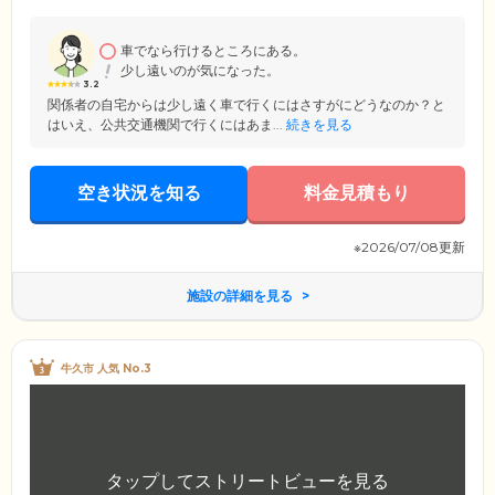
ごしください。浴室設備は、お体の状態に合わせて入浴できる3種類をご
用意。スタッフの介助のもと、快適に清潔を保っていただけます。
車でなら行けるところにある。
少し遠いのが気になった。
3.2
関係者の自宅からは少し遠く車で行くにはさすがにどうなのか？と
はいえ、公共交通機関で行くにはあま...
続きを見る
空き状況を知る
料金見積もり
※2026/07/08更新
施設の詳細を見る
牛久市 人気 No.3