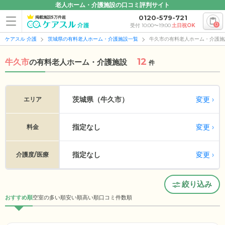
老人ホーム・介護施設の口コミ評判サイト
0120-579-721
掲載施設5万件超
0
受付 10:00〜19:00
土日祝OK
ケアスル 介護
茨城県の有料老人ホーム・介護施設一覧
牛久市の有料老人ホーム・介護施
12
牛久市
の
有料老人ホーム・介護施設
件
変更
茨城県（牛久市）
エリア
指定なし
変更
料金
指定なし
変更
介護度/医療
絞り込み
おすすめ順
空室の多い順
安い順
高い順
口コミ件数順