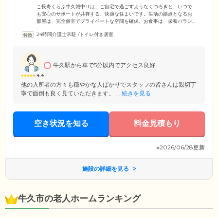
です
ご長寿くらぶ牛久城中Ⅱは、ご自宅で過ごすようなくつろぎと、いつで
も安心のサポートが共存する、快適な住まいです。生活の拠点となるお
部屋は、完全個室でプライベートな空間を確保。お食事は、栄養バラン
スのよいメニューを1日3食ご提供します。アットホームな雰囲気の食堂
24時間介護士常駐
/
トイレ付き居室
で、ほかのご入居者様と一緒にゆっくりとお召し上がりください。ま
た、今までの生活リズムや習慣を継続していただきたいという思いか
ら、ご入居者様の生活は基本的に自由となっています。ご家族様やご友
人様にもお気軽に会っていただけるほか、外出やご旅行もお楽しみいた
牛久駅から車で5分以内でアクセス良好
だけます。どうぞ第二の我が家として、ご自分らしくのびのびとお過ご
しください。
4.4
他の入所者の方々も穏やかな人ばかりでスタッフの皆さんは親切丁
寧で面倒も良く見ていただきます。 ...
続きを見る
空き状況を知る
料金見積もり
※2026/06/28更新
施設の詳細を見る
牛久市の老人ホームランキング