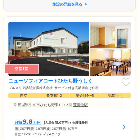
施設の詳細を見る
空室1室
ニューソフィアコートひたち野うしく
プルメリア訪問介護株式会社
サービス付き高齢者向け住宅
自立
要支援1•2
要介護1〜5
認知症可
茨城県牛久市ひたち野東1-19-3
荒川沖駅
9.8
月額
万円
(入居金
15.0
万円) + 介護保険料
家
3.5
万円
管
2.8
万円
食
2.5
万円
他
1.0
万円
2
個室 / 18.96〜19.22m
/ Aタイプ