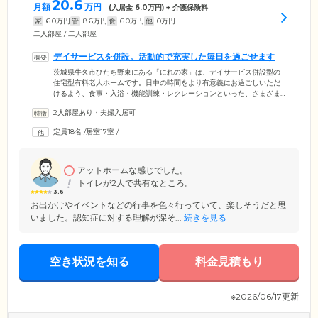
20.6
月額
万円
(入居金
6.0
万円) + 介護保険料
家
6.0
万円
管
8.6
万円
食
6.0
万円
他
0
万円
二人部屋 / 二人部屋
デイサービスを併設。活動的で充実した毎日を過ごせます
茨城県牛久市ひたち野東にある「にれの家」は、デイサービス併設型の
住宅型有料老人ホームです。日中の時間をより有意義にお過ごしいただ
けるよう、食事・入浴・機能訓練・レクレーションといった、さまざま
な取り組みを実施。身体介護や日常生活上のサポートだけでなく、身体
2人部屋あり・夫婦入居可
機能の維持・向上を目的としたリハビリテーションを行うことで、ご入
居者様を心身両面からケアしています。そのほか、毎月開催するお誕生
定員18名
/
居室17室
/
会や季節ごとの行事も、五感を刺激する大切な日課に。みなさまが楽し
く前向きに過ごせるよう、スタッフ一同尽力しています。
アットホームな感じでした。
トイレが2人で共有なところ。
3.6
お出かけやイベントなどの行事を色々行っていて、楽しそうだと思
いました。認知症に対する理解が深そ...
続きを見る
空き状況を知る
料金見積もり
※2026/06/17更新