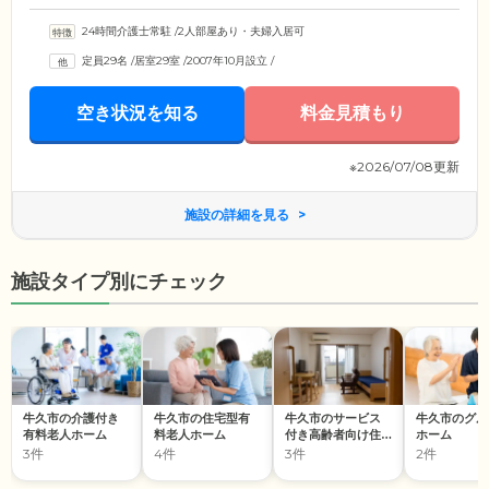
24時間介護士常駐
/
2人部屋あり・夫婦入居可
定員29名
/
居室29室
/
2007年10月設立
/
空き状況を知る
料金見積もり
※2026/07/08更新
施設の詳細を見る
施設タイプ別にチェック
牛久市の介護付き
牛久市の住宅型有
牛久市のサービス
牛久市のグル
有料老人ホーム
料老人ホーム
付き高齢者向け住
ホーム
宅
3件
4件
3件
2件