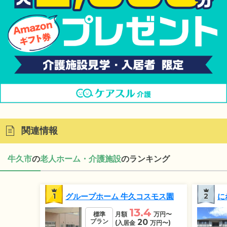
関連情報
牛久市
の
老人ホーム・介護施設
のランキング
1
グループホーム 牛久コスモス園
2
に
13.4
標準
月額
万円
〜
プラン
20
(入居金
万円
〜)