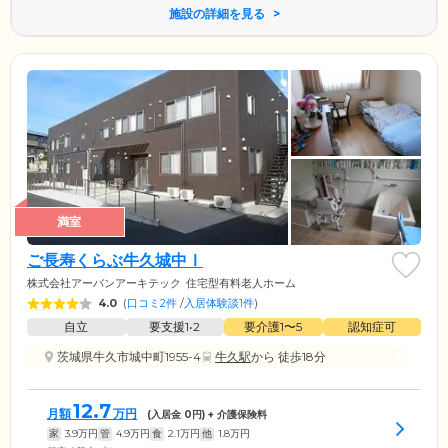
施設の詳細を見る
満室
ご長寿くらぶ牛久城中Ⅰ
株式会社アーバンアーキテック
住宅型有料老人ホーム
4.0
(
口コミ2件
/
入居体験談1件
)
自立
要支援1•2
要介護1〜5
認知症可
茨城県牛久市城中町1955-4
牛久駅
から 徒歩18分
12.7
月額
万円
(入居金
0
円) + 介護保険料
家
3.9
万円
管
4.9
万円
食
2.1
万円
他
1.8
万円