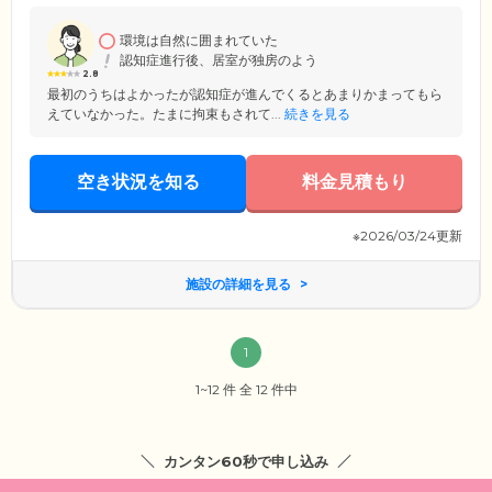
足腰の弱いご入居者様も安全にご移動いただけます。また、お部屋は全
室個室でご用意。各居室には、トイレ、キッチン、シャワー室、洗濯乾
燥機などの設備を完備。緊急通報装置もございますので、万が一の際も
環境は自然に囲まれていた
ご安心ください。
認知症進行後、居室が独房のよう
2.8
最初のうちはよかったが認知症が進んでくるとあまりかまってもら
えていなかった。たまに拘束もされて...
続きを見る
空き状況を知る
料金見積もり
※2026/03/24更新
施設の詳細を見る
1
1~12 件 全 12 件中
カンタン60秒で申し込み