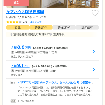
満室
ケアハウス阿見翔裕園
社会福祉法人長寿の森
ケアハウス
3.9
(
口コミ3件
)
自立
要支援1•2
要介護1~5
認知症可
茨城県稲敷郡阿見町阿見5137
荒川沖駅
8.8
月額
万円
(入居金
30.0
万円) + 介護保険料
家
0
万円
管
4.5
万円
食
3.3
万円
他
1.0
万円
個室 / 収入150万以下
9.1
月額
万円
(入居金
30.0
万円) + 介護保険料
家
0
万円
管
4.5
万円
食
3.3
万円
他
1.3
万円
個室 / 収入1
バリアフリー設計のケアハウス。お一人おひとりに個室をご
用意しています
「ケアハウス阿見翔裕園」は、稲敷郡阿見町阿見に位置する住まいで
す。介護に頼りきりにならない「自立」した状態ではあるがひとり暮ら
しに不安を抱えた方、自炊が困難な方など、さまざまな事情を抱えた
方々が生活を営んでいます。ご入居のみなさまが過ごす建物内は、完全
トイレ付き居室
バリアフリー設計。段差をなくし、各所に手すりを設置しているので、