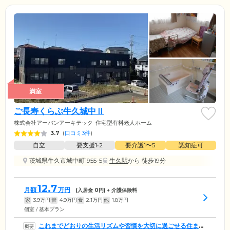
満室
ご長寿くらぶ牛久城中Ⅱ
株式会社アーバンアーキテック
住宅型有料老人ホーム
3.7
(
口コミ3件
)
自立
要支援1•2
要介護1〜5
認知症可
茨城県牛久市城中町1955-5
牛久駅
から 徒歩19分
12.7
月額
万円
(入居金
0
円) + 介護保険料
家
3.9
万円
管
4.9
万円
食
2.1
万円
他
1.8
万円
個室 / 基本プラン
これまでどおりの生活リズムや習慣を大切に過ごせる住まい