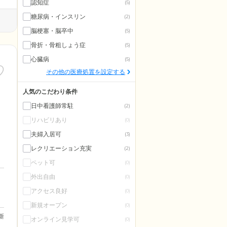
認知症
(5)
糖尿病・インスリン
(2)
脳梗塞・脳卒中
(5)
骨折・骨粗しょう症
(5)
心臓病
(5)
その他の医療処置を設定する
人気のこだわり条件
日中看護師常駐
(2)
リハビリあり
(0)
夫婦入居可
(3)
レクリエーション充実
(2)
ペット可
(0)
外出自由
(0)
アクセス良好
(0)
新規オープン
(0)
更新
オンライン見学可
(0)