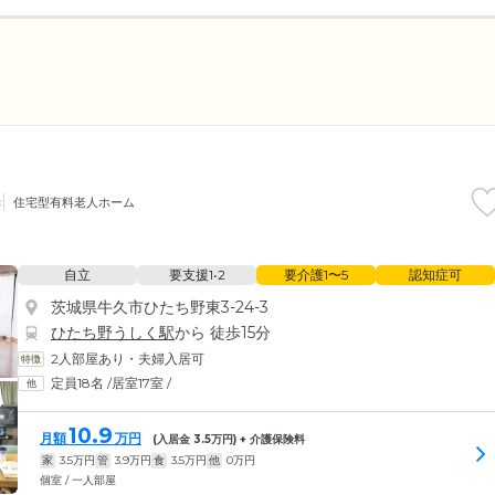
き
住宅型有料老人ホーム
自立
要支援1•2
要介護1〜5
認知症可
茨城県牛久市ひたち野東3-24-3
ひたち野うしく駅
から 徒歩15分
2人部屋あり・夫婦入居可
定員18名
/
居室17室
/
10.9
月額
万円
(入居金
3.5
万円) + 介護保険料
家
3.5
万円
管
3.9
万円
食
3.5
万円
他
0
万円
個室 / 一人部屋