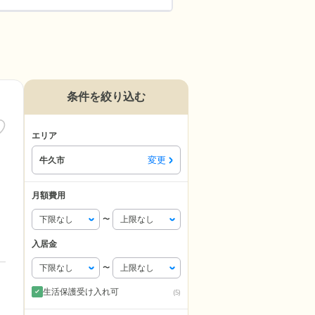
条件を絞り込む
エリア
変更
牛久市
月額費用
〜
入居金
〜
生活保護受け入れ可
(5)