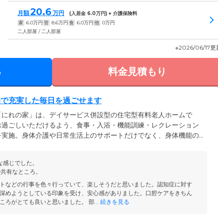
20.6
月額
万円
(入居金
6.0
万円) + 介護保険料
家
6.0
万円
管
8.6
万円
食
6.0
万円
他
0
万円
二人部屋 / 二人部屋
※2026/06/17
る
料金見積もり
的で充実した毎日を過ごせます
「にれの家」は、デイサービス併設型の住宅型有料老人ホームで
お過ごしいただけるよう、食事・入浴・機能訓練・レクレーション
を実施。身体介護や日常生活上のサポートだけでなく、身体機能の
リテーションを行うことで、ご入居者様を心身両面からケアしてい
お誕生会や季節ごとの行事も、五感を刺激する大切な日課に。みな
な感じでした。
よう、スタッフ一同尽力しています。
で共有なところ。
トなどの行事を色々行っていて、楽しそうだと思いました。認知症に対す
深めようとしている印象を受け、安心感がありました。口腔ケアをきちん
ろがとても良いと思いました。 部...
続きを見る