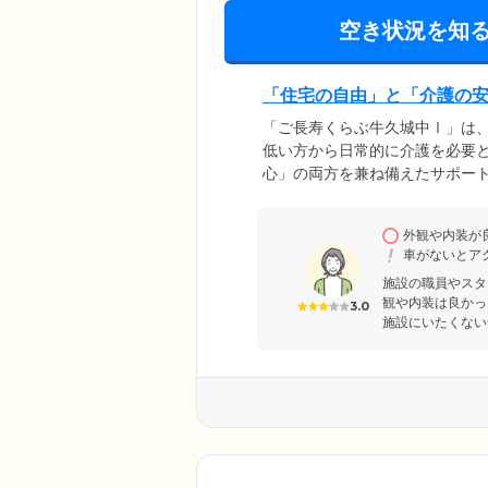
空き状況を知
「住宅の自由」と「介護の
「ご長寿くらぶ牛久城中Ⅰ」は
低い方から日常的に介護を必要
心」の両方を兼ね備えたサポー
め、ご入居時に介護が必要な方
援や身体介護を受けながら、安
外観や内装が
交流を楽しんだり、ヘルパーと
車がないとア
護度に応じて、お好きなサービ
施設の職員やスタ
観や内装は良かっ
3.0
施設にいたくない