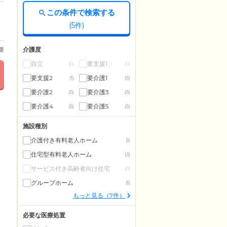
この条件で検索する
(
5
件)
介護度
更新
自立
要支援1
(0)
(0)
要支援2
要介護1
(1)
(5)
要介護2
要介護3
(5)
(5)
要介護4
要介護5
(5)
(5)
施設種別
介護付き有料老人ホーム
(1)
住宅型有料老人ホーム
(3)
サービス付き高齢者向け住宅
(0)
グループホーム
(1)
もっと見る（7件）
必要な医療処置