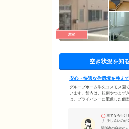
満室
空き状況を知
安心・快適な住環境を整え
グループホーム牛久コスモス園
います。館内は、転倒やつまず
は、プライバシーに配慮した個
面台・スプリンクラーを備えて
日3食のほか、おやつもご提供
車でなら行け
きをお過ごしください。浴室設
少し遠いのが
介助のもと、快適に清潔を保っ
関係者の自宅から