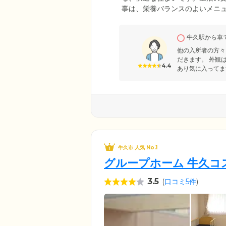
事は、栄養バランスのよいメニュ
のご入居者様と一緒にゆっくり
していただきたいという思いか
牛久駅から車
ご友人様にもお気軽に会ってい
の我が家として、ご自分らしく
他の入所者の方々
だきます。 外観
4.4
あり気に入ってま
牛久市 人気 No.1
グループホーム 牛久コ
3.5
(
口コミ5件
)