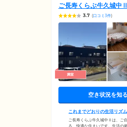
ご長寿くらぶ牛久城中
3.7
(
口コミ3件
)
満室
空き状況を知
これまでどおりの生活リズ
ご長寿くらぶ牛久城中Ⅱは、ご
る、快適な住まいです。生活の