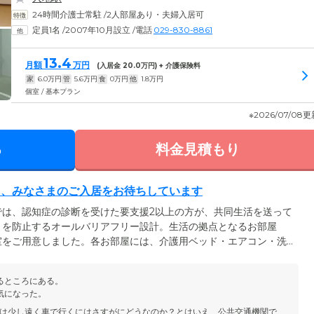
24時間介護士常駐
/
2人部屋あり・夫婦入居可
定員1名
/
2007年10月設立
/
電話
029-830-8861
13.4
月額
万円
(入居金
20.0
万円) + 介護保険料
家
6.0
万円
管
5.6
万円
食
0
万円
他
1.8
万円
個室 / 基本プラン
※2026/07/08
る
料金見積もり
て、みなさまのご入居をお待ちしています
では、認知症の診断を受けた要支援2以上の方が、共同生活を送って
きを防止するオールバリアフリー設計。生活の拠点となるお部屋
室をご用意しました。各お部屋には、介護用ベッド・エアコン・洗
おり、ご自宅のように暮らしていただけます。お食事は、朝昼夕の1
。ほかのご入居者様との会話に花を咲かせながら、なごやかなひとと
るところにある。
備は、お体の状態に合わせて入浴できる3種類をご用意。スタッフの
気になった。
ていただけます。
は少し遠く車で行くにはさすがにどうなのか？とはいえ、公共交通機関で