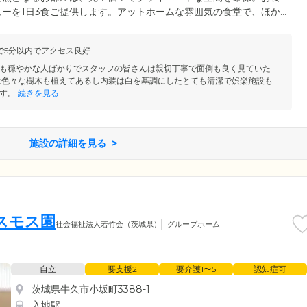
ーを1日3食ご提供します。アットホームな雰囲気の食堂で、ほか
とお召し上がりください。また、今までの生活リズムや習慣を継続
ら、ご入居者様の生活は基本的に自由となっています。ご家族様や
で5分以内でアクセス良好
ただけるほか、外出やご旅行もお楽しみいただけます。どうぞ第二
のびのびとお過ごしください。
も穏やかな人ばかりでスタッフの皆さんは親切丁寧で面倒も良く見ていた
は色々な樹木も植えてあるし内装は白を基調にしたとても清潔で娯楽施設も
す。
続きを見る
施設の詳細を見る
スモス園
社会福祉法人若竹会（茨城県）
グループホーム
自立
要支援2
要介護1〜5
認知症可
茨城県牛久市小坂町3388-1
入地駅