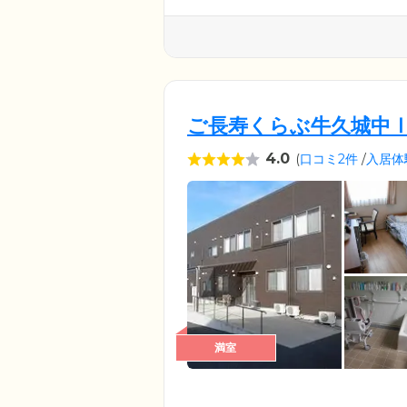
ご長寿くらぶ牛久城中
4.0
(
口コミ2件
/
入居体
満室