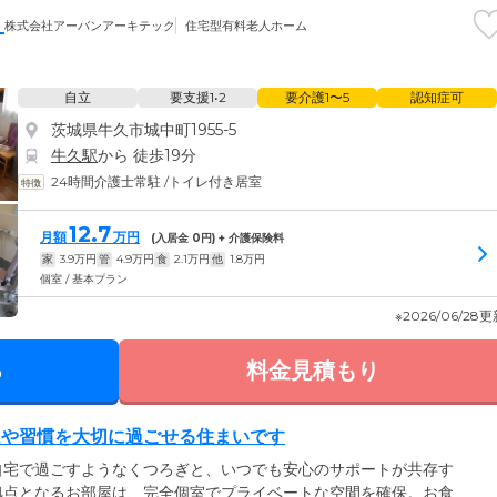
Ⅱ
株式会社アーバンアーキテック
住宅型有料老人ホーム
自立
要支援1•2
要介護1〜5
認知症可
茨城県牛久市城中町1955-5
牛久駅
から 徒歩19分
24時間介護士常駐
/
トイレ付き居室
12.7
月額
万円
(入居金
0
円) + 介護保険料
家
3.9
万円
管
4.9
万円
食
2.1
万円
他
1.8
万円
個室 / 基本プラン
※2026/06/28
る
料金見積もり
ムや習慣を大切に過ごせる住まいです
自宅で過ごすようなくつろぎと、いつでも安心のサポートが共存す
拠点となるお部屋は、完全個室でプライベートな空間を確保。お食