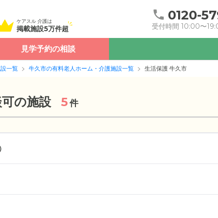
0120-57
ケアスル 介護は
受付時間 10:00〜19:
掲載施設5万件超
見学予約の相談
施設一覧
牛久市の有料老人ホーム・介護施設一覧
生活保護 牛久市
談可の施設
5
件
）