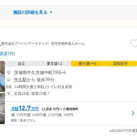
施設の詳細を見る
Ⅰ
株式会社アーバンアーキテック
住宅型有料老人ホーム
験談1件
)
自立
要支援1•2
要介護1〜5
認知症可
茨城県牛久市城中町1955-4
牛久駅
から 徒歩18分
24時間介護士常駐
/
トイレ付き居室
定員23名
/
居室23室
/
12.7
月額
万円
(入居金
0
円) + 介護保険料
家
3.9
万円
管
4.9
万円
食
2.1
万円
他
1.8
万円
個室 / 基本プラン
※2026/07/29