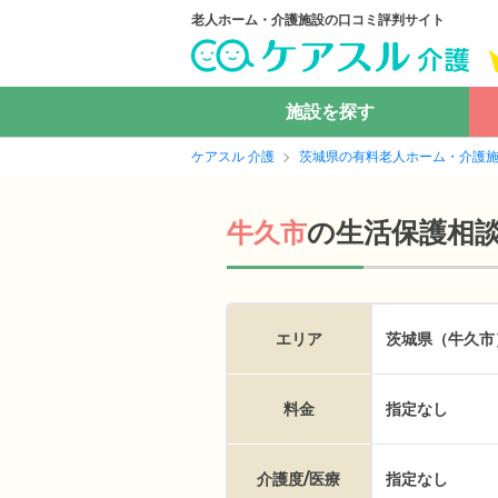
老人ホーム・介護施設の口コミ評判サイト
施設を探す
ケアスル 介護
茨城県の有料老人ホーム・介護
の
生活保護相
牛久市
エリア
茨城県（牛久市
料金
指定なし
介護度/医療
指定なし