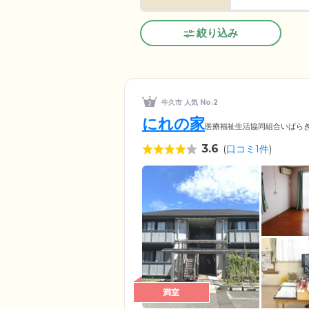
絞り込み
牛久市 人気 No.2
にれの家
医療福祉生活協同組合いばら
3.6
(
口コミ1件
)
満室