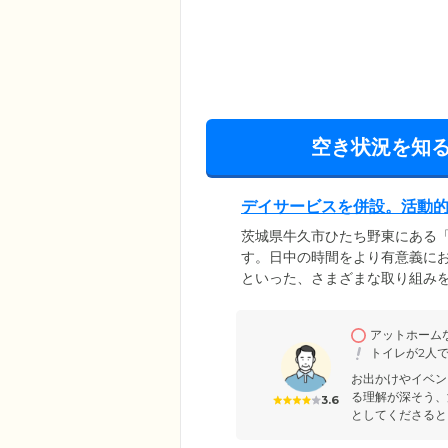
空き状況を知
デイサービスを併設。活動
茨城県牛久市ひたち野東にある
す。日中の時間をより有意義に
といった、さまざまな取り組み
維持・向上を目的としたリハビ
ます。そのほか、毎月開催する
アットホーム
さまが楽しく前向きに過ごせる
トイレが2人
お出かけやイベン
る理解が深そう、
3.6
としてくださるとこ