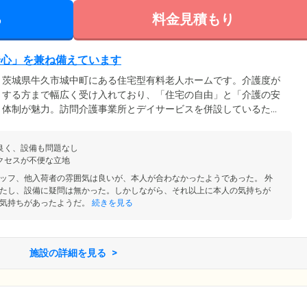
る
料金見積もり
安心」を兼ね備えています
、茨城県牛久市城中町にある住宅型有料老人ホームです。介護度が
とする方まで幅広く受け入れており、「住宅の自由」と「介護の安
ト体制が魅力。訪問介護事業所とデイサービスを併設しているた
はもちろん、ご入居後に介護度が上がった場合にも、必要な生活支
心してお過ごしいただけます。デイサービスで他のご利用者様との
良く、設備も問題なし
一緒に家事をしたりと、ご入居者様それぞれのライフスタイルや介
クセスが不便な立地
スをご活用ください。
ッフ、他入荷者の雰囲気は良いが、本人が合わなかったようであった。 外
たし、設備に疑問は無かった。しかしながら、それ以上に本人の気持ちが
気持ちがあったようだ。
続きを見る
施設の詳細を見る