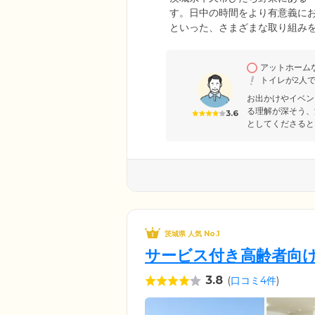
す。日中の時間をより有意義に
といった、さまざまな取り組み
維持・向上を目的としたリハビ
ます。そのほか、毎月開催する
アットホーム
さまが楽しく前向きに過ごせる
トイレが2人
お出かけやイベン
る理解が深そう、
3.6
としてくださるとこ
茨城県 人気 No.1
サービス付き高齢者向け
3.8
(
口コミ4件
)