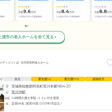
3.5
3.9
0.0
9.6
8.4
8.8
月額
万円
月額
万円
月額
万円
保険料)
(入居金0万円+介護保険料)
(入居金0万円+介護保険料)
(入居金0万円+介護
土浦市の老人ホームを全て見る
コメディコつくば
住宅型有料老人ホーム
自立
要支援1•2
要介護1〜5
認知症可
茨城県稲敷郡阿見町荒川本郷1854-20
荒川沖駅
24時間介護士常駐
/
トイレ付き居室
定員98名
/
居室96室
/
2013年1月設立
/