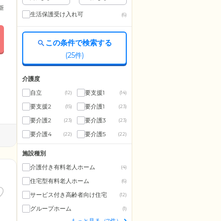
更新
生活保護受け入れ可
(6)
この条件で検索する
(
25
件)
介護度
自立
要支援1
(12)
(14)
要支援2
要介護1
(15)
(23)
要介護2
要介護3
(23)
(23)
要介護4
要介護5
(22)
(22)
施設種別
介護付き有料老人ホーム
(4)
住宅型有料老人ホーム
(6)
サービス付き高齢者向け住宅
(12)
グループホーム
(1)
もっと見る（7件）