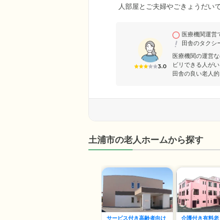
人部屋とご夫婦やごきょうだい
アコンなどの生活に必要なもの
だけますので、ご家族の方と外
医療機関運営
さい。当ホームでは、歩く・立
田舎のタクシ
くご入居いただけます。
医療機関の運営な
ビリできる人がい
3.0
田舎の良い老人的
土浦市の老人ホームから探す
サービス付き高齢者向け
介護付き有料老