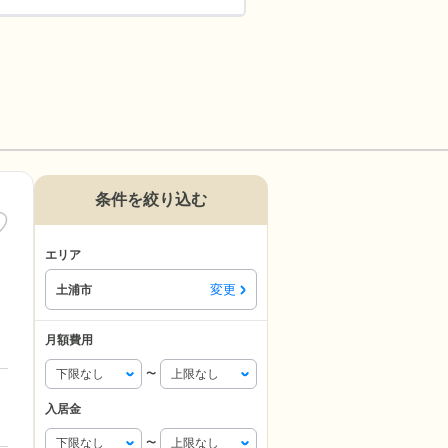
条件を絞り込む
エリア
変更
土浦市
月額費用
〜
入居金
〜