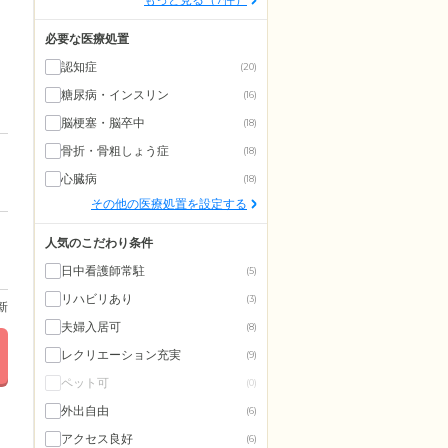
必要な医療処置
認知症
(20)
糖尿病・インスリン
(16)
脳梗塞・脳卒中
(18)
骨折・骨粗しょう症
(18)
心臓病
(18)
その他の医療処置を設定する
人気のこだわり条件
日中看護師常駐
(5)
リハビリあり
(3)
更新
夫婦入居可
(8)
レクリエーション充実
(9)
ペット可
(0)
外出自由
(6)
アクセス良好
(6)