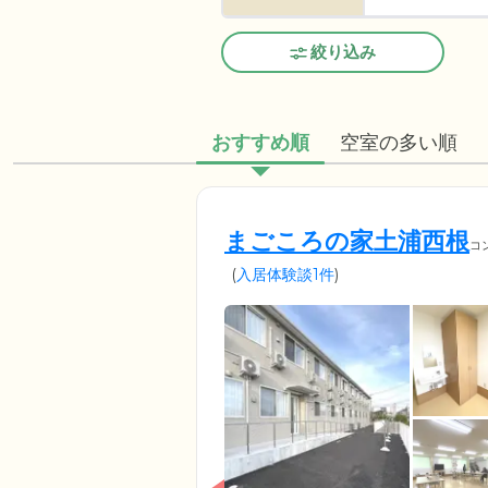
絞り込み
おすすめ順
空室の多い順
まごころの家土浦西根
コ
(
入居体験談1件
)