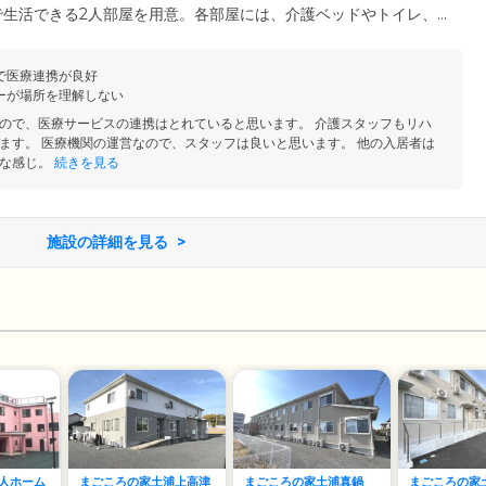
で生活できる2人部屋を用意。各部屋には、介護ベッドやトイレ、エ
を完備しています。基本的にご自身のペースで毎日を過ごしていた
出したり、ご友人をお招きしたり、思い思いの生活をお楽しみくだ
で医療連携が良好
つなどの動作ができる「自立」の方から、介護が必要な方まで幅広
ーが場所を理解しない
ので、医療サービスの連携はとれていると思います。 介護スタッフもリハ
ます。 医療機関の運営なので、スタッフは良いと思います。 他の入居者は
な感じ。
続きを見る
施設の詳細を見る
人ホーム
まごころの家土浦上高津
まごころの家土浦真鍋
まごころの家