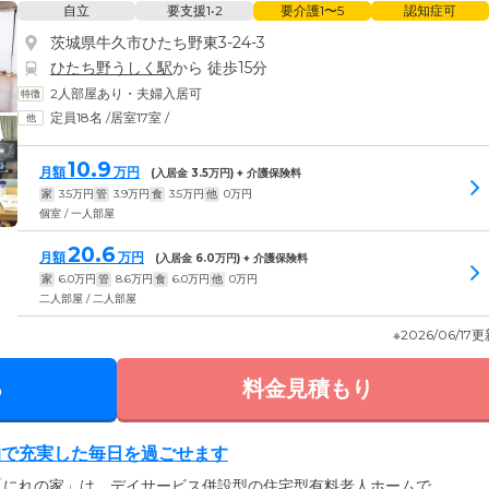
自立
要支援1•2
要介護1〜5
認知症可
茨城県牛久市ひたち野東3-24-3
ひたち野うしく駅
から 徒歩15分
2人部屋あり・夫婦入居可
定員18名
/
居室17室
/
10.9
月額
万円
(入居金
3.5
万円) + 介護保険料
家
3.5
万円
管
3.9
万円
食
3.5
万円
他
0
万円
個室 / 一人部屋
20.6
月額
万円
(入居金
6.0
万円) + 介護保険料
家
6.0
万円
管
8.6
万円
食
6.0
万円
他
0
万円
二人部屋 / 二人部屋
※2026/06/17
る
料金見積もり
的で充実した毎日を過ごせます
「にれの家」は、デイサービス併設型の住宅型有料老人ホームで