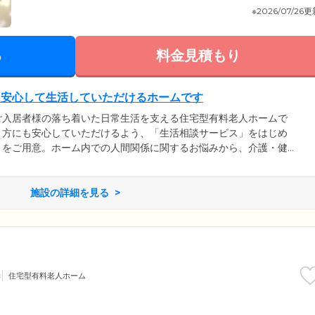
※2026/07/26
る
料金見積もり
も安心して生活していただけるホームです
ご入居者様の落ち着いた日常生活を支える住宅型有料老人ホームで
う方にも安心していただけるよう、「生活相談サービス」をはじめ
トをご用意。ホーム内での人間関係に関するお悩みから、介護・健
でもお気軽にお話しください。また、スタッフは館内に24時間365
見守っています。日中にはお声がけを、夜間には定期巡回を行って
すいとされている夜間帯も安心してお休みください。
施設の詳細を見る
き
住宅型有料老人ホーム