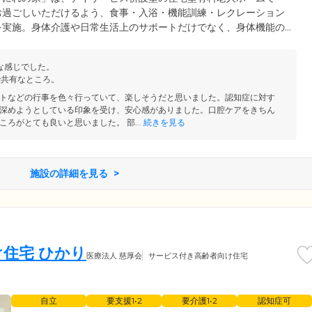
お過ごしいただけるよう、食事・入浴・機能訓練・レクレーション
を実施。身体介護や日常生活上のサポートだけでなく、身体機能の
リテーションを行うことで、ご入居者様を心身両面からケアしてい
お誕生会や季節ごとの行事も、五感を刺激する大切な日課に。みな
な感じでした。
よう、スタッフ一同尽力しています。
で共有なところ。
トなどの行事を色々行っていて、楽しそうだと思いました。認知症に対す
深めようとしている印象を受け、安心感がありました。口腔ケアをきちん
ろがとても良いと思いました。 部...
続きを見る
施設の詳細を見る
住宅 ひかり
医療法人 慈厚会
サービス付き高齢者向け住宅
自立
要支援1•2
要介護1•2
認知症可