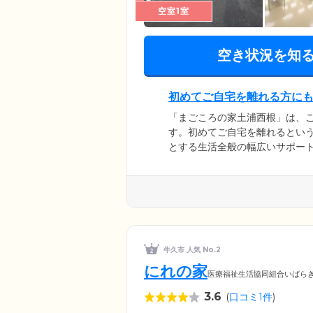
空室1室
空き状況を知
初めてご自宅を離れる方に
「まごころの家土浦西根」は、
す。初めてご自宅を離れるとい
とする生活全般の幅広いサポー
康に関する疑問・不安まで、なん
日常駐し、みなさまのご様子を
いるので、体調の変化が起きや
牛久市 人気 No.2
にれの家
医療福祉生活協同組合いばら
3.6
(
口コミ1件
)