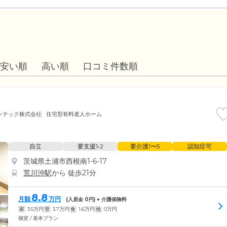
安い順
高い順
口コミ件数順
ンテック株式会社
住宅型有料老人ホーム
自立
要支援1•2
要介護1〜5
認知症可
茨城県土浦市西根南1-6-17
荒川沖駅
から 徒歩21分
8.8
月額
万円
(入居金
0
円) + 介護保険料
家
3.5
万円
管
3.7
万円
食
1.6
万円
他
0
万円
個室 / 基本プラン