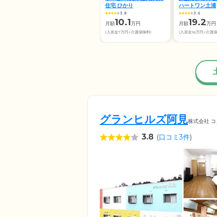
住宅 ひかり
ハートワン土浦
3.8
3.6
10.1
19.2
月額
万円
月額
万円
(入居金7万円+介護保険料)
(入居金16万円+介護
グランヒルズ阿見
株式会社 
3.8
(
口コミ3件
)