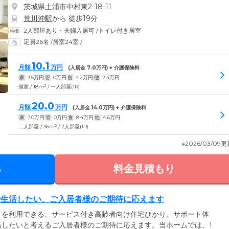
茨城県土浦市中村東2-18-11
荒川沖駅
から 徒歩19分
2人部屋あり・夫婦入居可
/
トイレ付き居室
定員26名
/
居室24室
/
10.1
月額
万円
(入居金
7.0
万円) + 介護保険料
家
3.5
万円
管
0
万円
食
4.2
万円
他
2.4
万円
2
個室 / 18m
/ 一人部屋(1R)
20.0
月額
万円
(入居金
14.0
万円) + 介護保険料
家
7.0
万円
管
0
万円
食
8.4
万円
他
4.6
万円
2
二人部屋 / 36m
/ 2人部屋(1R)
※2026/03/09
る
料金見積もり
で生活したい、ご入居者様のご期待に応えます
トを利用できる、サービス付き高齢者向け住宅ひかり。サポート体
活したいと考えるご入居者様のご期待に応えます。当ホームでは、1