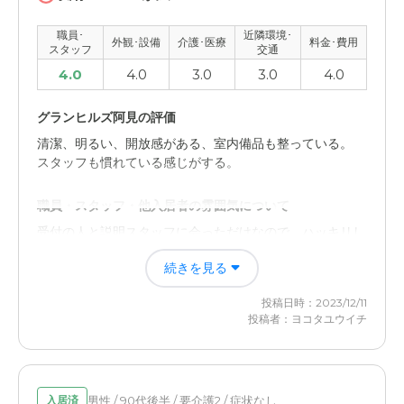
入居者は色々病気を持って居る方なので、その人とやって
は愛想悪かったりしますがそれはしょうがない事なので。
職員･
近隣環境･
外観･設備
介護･医療
料金･費用
スタッフ
交通
外観・内装・居室・設備について
4.0
4.0
3.0
3.0
4.0
外観もカラフルで綺麗。部屋も充分使いやすく、物は全部
こちらで用意しないと行けませんが、トイレも綺麗で皆ん
グランヒルズ阿見の評価
なが集まる所も広く、眺めが良くて楽しそうでしたよ。
清潔、明るい、開放感がある、室内備品も整っている。
スタッフも慣れている感じがする。
介護医療サービスについて
初めはお金がかかるので、掃除と洋服の洗濯を自分でやっ
職員・スタッフ・他入居者の雰囲気について
て居ました。洋服の匂いが凄くオシッコが家に持って帰る
受付の人と説明スタッフに会っただけなので、ハッキリし
ととれなくて結局頼んでしまった。
た回答はしずらい。 ただ説明スタッフは感じがよかっ
続きを見る
た。
近隣環境や交通アクセスについて
投稿日時：2023/12/11
環境は森の中みたいな感じで、近くに中学校がありまし
外観・内装・居室・設備について
投稿者：ヨコタユウイチ
た。静かでいいところです。車で10分ぐらいでしたので行
どの施設も似たりよったりではあるが、面積は広い方では
きやすいです。
ないか。 収納スペースも広い。 テレビ、冷蔵庫内は、な
い施設が多いので問題はないと思う。
料金費用について
男性 / 90代後半 / 要介護2 / 症状なし
入居済