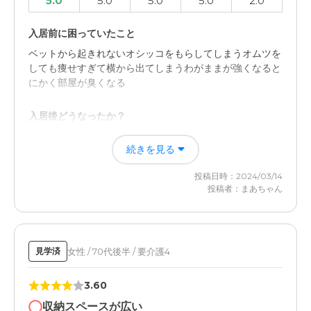
5.0
5.0
5.0
5.0
2.0
入居前に困っていたこと
ベットから起きれないオシッコをもらしてしまうオムツを
しても痩せすぎて横から出てしまうわがままが強くなると
にかく部屋が臭くなる
入居後どうなったか？
まず部屋を片付けて畳みを取り替え次に使う部屋だったの
続きを見る
でやっと綺麗にできた私はとしおりを、4人抱えていたの
でやる事がつぎから次へとあった
投稿日時：2024/03/14
投稿者：まあちゃん
グランヒルズ阿見の評価
とにかくお金を出せば色々やってくれるので助かり、おば
あさんも話し相手が出来楽しそうでした。声をかけてくれ
たりと助かりましたと。ても良い施設です。
女性 / 70代後半 / 要介護4
見学済
職員・スタッフ・他入居者の雰囲気について
3.60
皆さんスタッフの方は、優しく声をかけてくれたり、まあ
収納スペースが広い