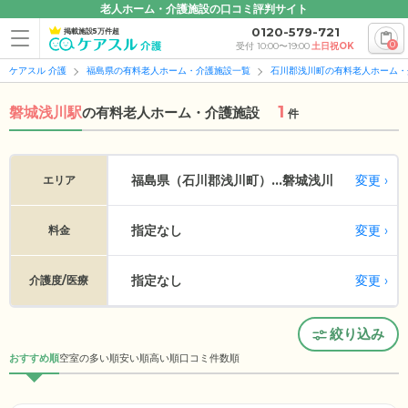
老人ホーム・介護施設の口コミ評判サイト
0120-579-721
掲載施設5万件超
0
受付 10:00〜19:00
土日祝OK
ケアスル 介護
福島県の有料老人ホーム・介護施設一覧
石川郡浅川町の有料老人ホーム・
1
磐城浅川駅
の
有料老人ホーム・介護施設
件
変更
福島県（石川郡浅川町）...
磐城浅川
エリア
指定なし
変更
料金
指定なし
変更
介護度/医療
絞り込み
おすすめ順
空室の多い順
安い順
高い順
口コミ件数順