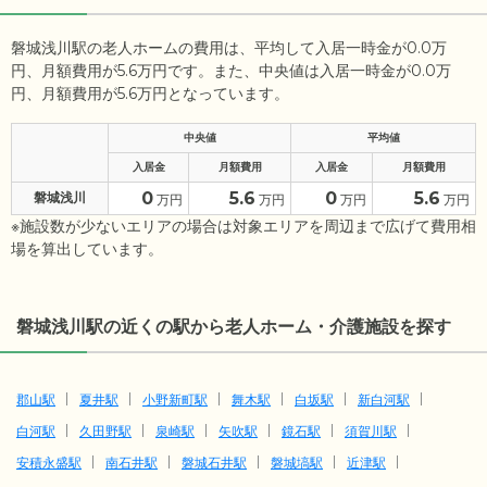
磐城浅川駅の老人ホームの費用は、平均して入居一時金が0.0万
円、月額費用が5.6万円です。また、中央値は入居一時金が0.0万
円、月額費用が5.6万円となっています。
中央値
平均値
入居金
月額費用
入居金
月額費用
0
5.6
0
5.6
磐城浅川
万円
万円
万円
万円
※施設数が少ないエリアの場合は対象エリアを周辺まで広げて費用相
場を算出しています。
磐城浅川駅の近くの駅から老人ホーム・介護施設を探す
郡山駅
夏井駅
小野新町駅
舞木駅
白坂駅
新白河駅
白河駅
久田野駅
泉崎駅
矢吹駅
鏡石駅
須賀川駅
安積永盛駅
南石井駅
磐城石井駅
磐城塙駅
近津駅