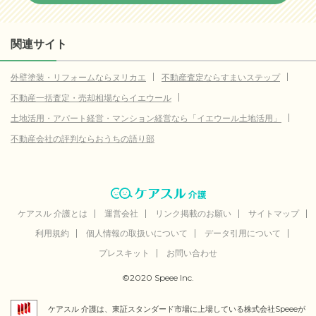
関連サイト
外壁塗装・リフォームならヌリカエ
不動産査定ならすまいステップ
不動産一括査定・売却相場ならイエウール
土地活用・アパート経営・マンション経営なら「イエウール土地活用」
不動産会社の評判ならおうちの語り部
ケアスル 介護とは
運営会社
リンク掲載のお願い
サイトマップ
利用規約
個人情報の取扱いについて
データ引用について
プレスキット
お問い合わせ
©2020 Speee Inc.
ケアスル 介護は、東証スタンダード市場に上場している株式会社Speeeが