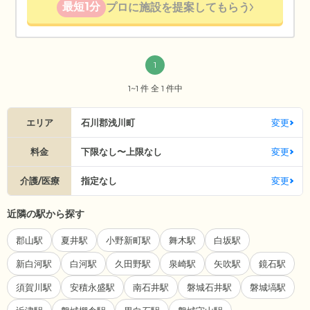
最短1分
プロに施設を提案してもらう
1
1~1 件 全 1 件中
エリア
石川郡浅川町
変更
料金
下限なし〜上限なし
変更
介護/医療
指定なし
変更
近隣の駅から探す
郡山駅
夏井駅
小野新町駅
舞木駅
白坂駅
新白河駅
白河駅
久田野駅
泉崎駅
矢吹駅
鏡石駅
須賀川駅
安積永盛駅
南石井駅
磐城石井駅
磐城塙駅