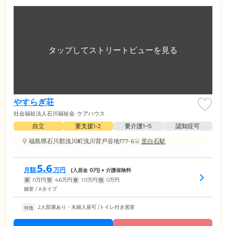
やすらぎ荘
社会福祉法人石川福祉会
ケアハウス
自立
要支援1•2
要介護1~5
認知症可
福島県石川郡浅川町浅川背戸谷地177-6
里白石駅
5.6
月額
万円
(入居金
0
円) + 介護保険料
家
0
万円
管
4.6
万円
食
1.0
万円
他
0
万円
個室 / Aタイプ
2人部屋あり・夫婦入居可
/
トイレ付き居室