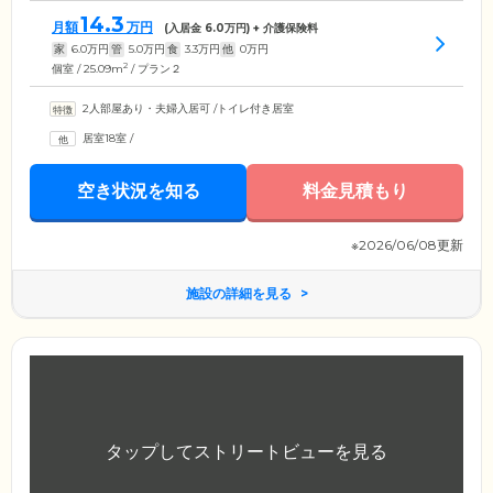
14.3
月額
万円
(入居金
6.0
万円) + 介護保険料
家
6.0
万円
管
5.0
万円
食
3.3
万円
他
0
万円
2
個室 / 25.09m
/ プラン２
2人部屋あり・夫婦入居可
/
トイレ付き居室
居室18室
/
空き状況を知る
料金見積もり
※2026/06/08更新
施設の詳細を見る