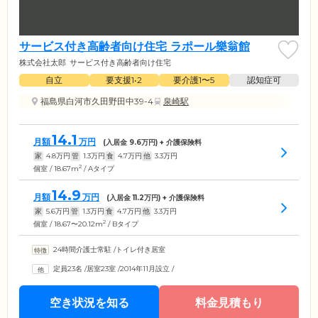
サービス付き高齢者向け住宅 ラポール樂翁館
株式会社太郎
サービス付き高齢者向け住宅
自立
要支援1•2
要介護1〜5
認知症可
福島県白河市久田野田中39-4
泉崎駅
14.1
月額
万円
(入居金
9.6
万円) + 介護保険料
家
4.8
万円
管
1.3
万円
食
4.7
万円
他
3.3
万円
2
個室 / 18.67m
/ Aタイプ
14.9
月額
万円
(入居金
11.2
万円) + 介護保険料
家
5.6
万円
管
1.3
万円
食
4.7
万円
他
3.3
万円
2
個室 / 18.67〜20.12m
/ Bタイプ
24時間介護士常駐
/
トイレ付き居室
定員23名
/
居室23室
/
2014年11月設立
/
空き状況を知る
料金見積もり