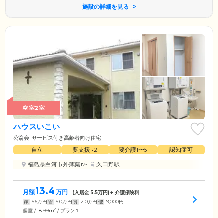
施設の詳細を見る
空室2室
ハウスいこい
公翁会
サービス付き高齢者向け住宅
自立
要支援1•2
要介護1〜5
認知症可
福島県白河市外薄葉17-1
久田野駅
13.4
月額
万円
(入居金
5.5
万円) + 介護保険料
家
5.5
万円
管
5.0
万円
食
2.0
万円
他
9,000
円
2
個室 / 18.99m
/ プラン１