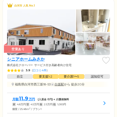
白河市 人気 No.1
空室あり
シニアホームみさか
株式会社クローバー
サービス付き高齢者向け住宅
3.9
(
口コミ4件
)
自立
要支援1•2
要介護1〜5
認知症可
福島県白河市西三坂18-53
白坂駅
から 徒歩20分
11.9
月額
万円
(入居金
0
円) + 介護保険料
家
4.8
万円
管
4.5
万円
食
2.5
万円
他
1,000
円
2
個室 / 25.48m
/ プラン1