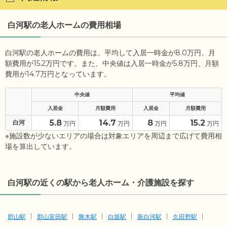
白河駅の老人ホームの費用相場
白河駅の老人ホームの費用は、平均して入居一時金が8.0万円、月
額費用が15.2万円です。また、中央値は入居一時金が5.8万円、月額
費用が14.7万円となっています。
中央値
平均値
入居金
月額費用
入居金
月額費用
5.8
14.7
8
15.2
白河
万円
万円
万円
万円
※施設数が少ないエリアの場合は対象エリアを周辺まで広げて費用相
場を算出しています。
白河駅の近くの駅から老人ホーム・介護施設を探す
郡山駅
郡山富田駅
舞木駅
白坂駅
新白河駅
久田野駅