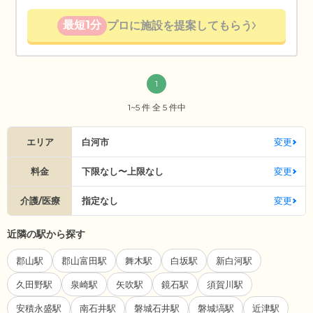
最短1分
プロに施設を提案してもらう
1
1~5 件 全 5 件中
エリア
白河市
変更
料金
下限なし〜上限なし
変更
介護/医療
指定なし
変更
近隣の駅から探す
郡山駅
郡山富田駅
舞木駅
白坂駅
新白河駅
久田野駅
泉崎駅
矢吹駅
鏡石駅
須賀川駅
安積永盛駅
南石井駅
磐城石井駅
磐城塙駅
近津駅