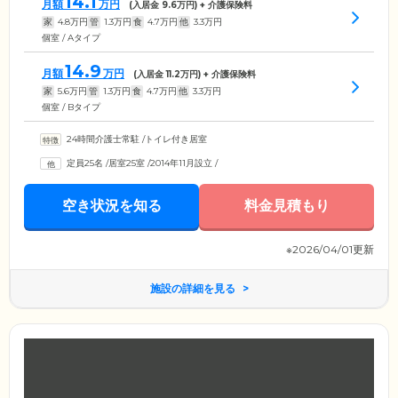
14.1
月額
万円
(入居金
9.6
万円) + 介護保険料
家
4.8
万円
管
1.3
万円
食
4.7
万円
他
3.3
万円
個室 / Aタイプ
14.9
月額
万円
(入居金
11.2
万円) + 介護保険料
家
5.6
万円
管
1.3
万円
食
4.7
万円
他
3.3
万円
個室 / Bタイプ
24時間介護士常駐
/
トイレ付き居室
定員25名
/
居室25室
/
2014年11月設立
/
空き状況を知る
料金見積もり
※2026/04/01更新
施設の詳細を見る