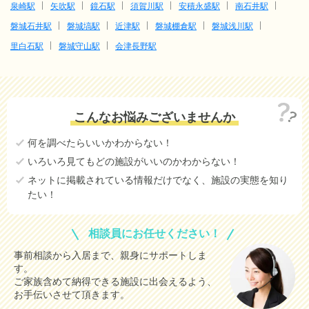
泉崎駅
矢吹駅
鏡石駅
須賀川駅
安積永盛駅
南石井駅
磐城石井駅
磐城塙駅
近津駅
磐城棚倉駅
磐城浅川駅
里白石駅
磐城守山駅
会津長野駅
こんなお悩みございませんか
何を調べたらいいかわからない！
いろいろ見てもどの施設がいいのかわからない！
ネットに掲載されている情報だけでなく、施設の実態を知り
たい！
相談員にお任せください！
事前相談から入居まで、親身にサポートしま
す。
ご家族含めて納得できる施設に出会えるよう、
お手伝いさせて頂きます。