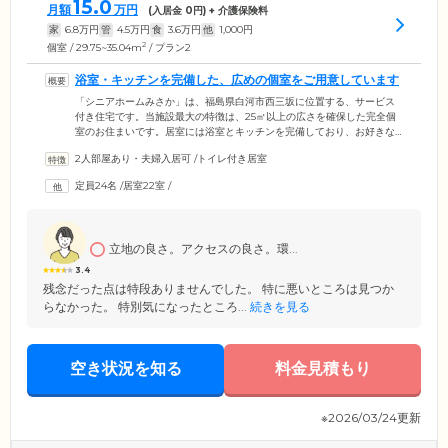
15.0
月額
万円
(入居金
0
円) + 介護保険料
家
6.8
万円
管
4.5
万円
食
3.6
万円
他
1,000
円
2
個室 / 29.75~35.04m
/ プラン2
浴室・キッチンを完備した、広めの個室をご用意しています
「シニアホームみさか」は、福島県白河市西三坂に位置する、サービス
付き住宅です。当施設最大の特徴は、25㎡以上の広さを確保した完全個
室のお住まいです。居室には浴室とキッチンを完備しており、お好きな
ときに入浴したり、お茶を淹れたり、マイペースにお過ごしいただけま
2人部屋あり・夫婦入居可
/
トイレ付き居室
す。日常生活のほとんどを居室内で過ごすことが可能なので、初めて施
設にご入居される方も安心です。お好きなものを持ち込めるフリースペ
定員24名
/
居室22室
/
ースもあり、ご自宅に近い環境も作れます。また、共有スペースはご入
居者様のお体に合わせたオールバリアフリー設計で、車いすをご利用の
方も安心して過ごせます。
立地の良さ。アクセスの良さ。環...
3.4
残念だった点は特段ありませんでした。 特に悪いところは見つか
らなかった。 特別気になったところ...
続きを見る
空き状況を知る
料金見積もり
※2026/03/24更新