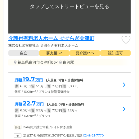
介護付有料老人ホーム せせらぎ会津町
株式会社楽翁福祉会
介護付き有料老人ホーム
自立
要支援1•2
要介護1〜5
認知症可
福島県白河市会津町83-1
白河駅
19.7
月額
万円
(入居金
0
円) + 介護保険料
家
6.0
万円
管
5.9
万円
食
7.3
万円
他
5,000
円
2
個室 / 16.09m
/ プラン１特別電気料金
22.7
月額
万円
(入居金
0
円) + 介護保険料
家
6.0
万円
管
5.9
万円
食
7.3
万円
他
3.5
万円
2
個室 / 16.09m
/ プラン１
24時間介護士常駐
/
トイレ付き居室
定員37名
/
居室37室
/
2015年10月設立
/
電話
0248-21-7770