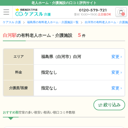
老人ホーム・介護施設の口コミ評判サイト
0120-579-721
掲載施設5万件超
0
受付 10:00〜19:00
土日祝OK
ケアスル 介護
福島県の有料老人ホーム・介護施設一覧
白河市の有料老人ホーム・介護施
5
白河駅
の
有料老人ホーム・介護施設
件
変更
福島県（白河市）
白河
エリア
指定なし
変更
料金
指定なし
変更
介護度/医療
絞り込み
おすすめ順
空室の多い順
安い順
高い順
口コミ件数順