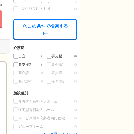
更新
生活保護受け入れ可
(0)
この条件で検索する
(
1
件)
介護度
自立
要支援1
(1)
(1)
要支援2
要介護1
(1)
(0)
要介護2
要介護3
(0)
(0)
要介護4
要介護5
(0)
(0)
施設種別
介護付き有料老人ホーム
(0)
住宅型有料老人ホーム
(0)
サービス付き高齢者向け住宅
(0)
グループホーム
(0)
もっと見る（7件）