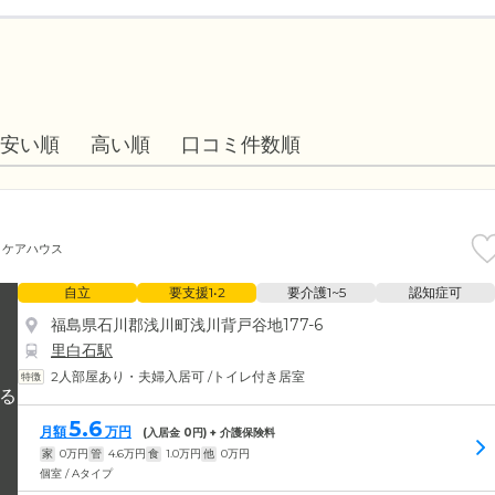
安い順
高い順
口コミ件数順
ケアハウス
自立
要支援1•2
要介護1~5
認知症可
福島県石川郡浅川町浅川背戸谷地177-6
里白石駅
2人部屋あり・夫婦入居可
/
トイレ付き居室
5.6
月額
万円
(入居金
0
円) + 介護保険料
家
0
万円
管
4.6
万円
食
1.0
万円
他
0
万円
個室 / Aタイプ