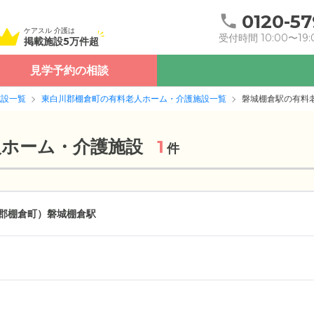
0120-57
ケアスル 介護は
受付時間 10:00〜19:
掲載施設5万件超
見学予約の相談
施設一覧
東白川郡棚倉町の有料老人ホーム・介護施設一覧
磐城棚倉駅の有料
人ホーム・介護施設
1
件
郡棚倉町）
磐城棚倉駅