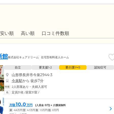
安い順
高い順
口コミ件数順
新館
株式会社キュアドリーム
住宅型有料老人ホーム
自立
要支援1•2
要介護1〜5
認知症可
山形県長井市今泉2944-3
今泉駅
から 徒歩7分
2人部屋あり・夫婦入居可
定員31名
/
居室31室
/
10.0
月額
万円
(入居金
0
円) + 介護保険料
家
4.6
万円
管
4.1
万円
食
1.3
万円
他
0
万円