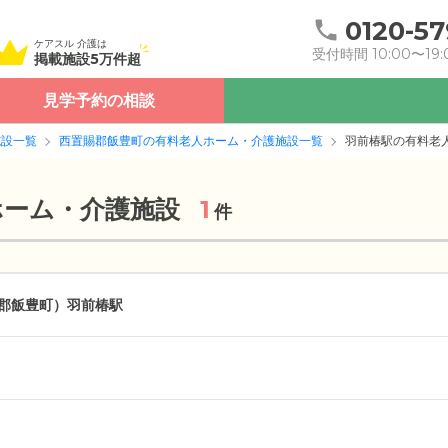
0120-57
ケアスル 介護は
受付時間 10:00〜19:
掲載施設5万件超
見学予約の相談
施設一覧
西置賜郡飯豊町の有料老人ホーム・介護施設一覧
羽前椿駅の有料老
ホーム・介護施設
1
件
郡飯豊町）
羽前椿駅