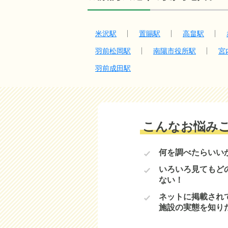
米沢駅
置賜駅
高畠駅
羽前松岡駅
南陽市役所駅
宮
羽前成田駅
こんなお悩み
何を調べたらいい
いろいろ見てもど
ない！
ネットに掲載され
施設の実態を知り