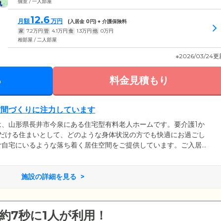
個室 / 一人部屋
12.6
月額
万円
(入居金
0
円) + 介護保険料
家
7.2
万円
管
4.1
万円
食
1.3
万円
他
0
万円
相部屋 / 二人部屋
※2026/03/24
る
料金見積もり
空間づくりに注力しています
は、山形県長井市今泉にある住宅型有料老人ホームです。要介護1か
ただける住まいとして、どのような身体状況の方でも快適にお過ごし
ご自宅にいるような落ち着く居住空間をご提供しています。ご入居
は、ひとり部屋とふたり部屋の2タイプご用意。ふたり部屋には、ご
緒にご入居いただくことも可能です。プライバシーがしっかりと守
、ご入居者様それぞれのペースでお過ごしいただけます。
施設の詳細を見る
約7秒に1人が利用！