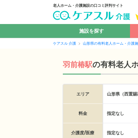
老人ホーム・介護施設の口コミ評判サイト
施設を探す
ケアスル 介護
山形県の有料老人ホーム・介護
の
有料老人
羽前椿駅
エリア
山形県（西置賜
料金
指定なし
介護度/医療
指定なし