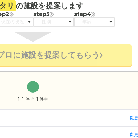
タリ
の施設を提案します
ep2
step3
step4
プロに施設を提案してもらう
1
1~1 件 全 1 件中
変
変