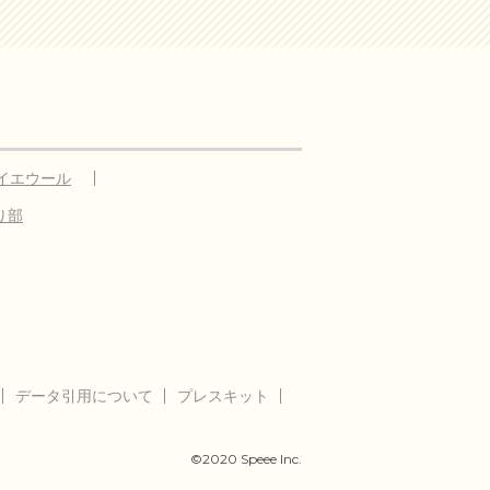
イエウール
り部
データ引用について
プレスキット
©2020 Speee Inc.