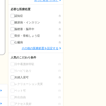
必要な医療処置
認知症
(1)
糖尿病・インスリン
(1)
脳梗塞・脳卒中
(1)
骨折・骨粗しょう症
(1)
心臓病
(1)
その他の医療処置を設定する
人気のこだわり条件
日中看護師常駐
(0)
リハビリあり
(0)
夫婦入居可
(1)
レクリエーション充実
(0)
更
ペット可
(0)
外出自由
(0)
更
アクセス良好
(0)