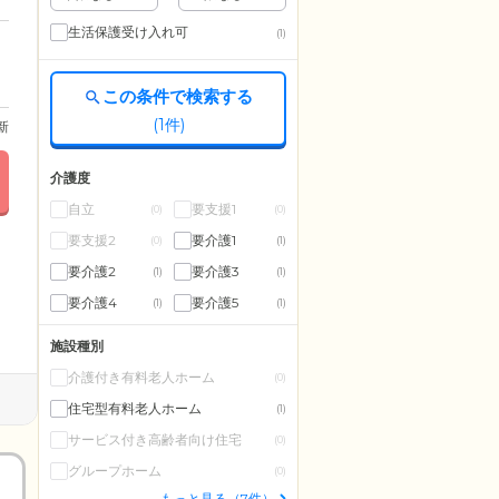
生活保護受け入れ可
(1)
この条件で検索する
(
1
件)
更新
介護度
自立
要支援1
(0)
(0)
要支援2
要介護1
(0)
(1)
要介護2
要介護3
(1)
(1)
要介護4
要介護5
(1)
(1)
施設種別
介護付き有料老人ホーム
(0)
住宅型有料老人ホーム
(1)
サービス付き高齢者向け住宅
(0)
グループホーム
(0)
もっと見る（7件）