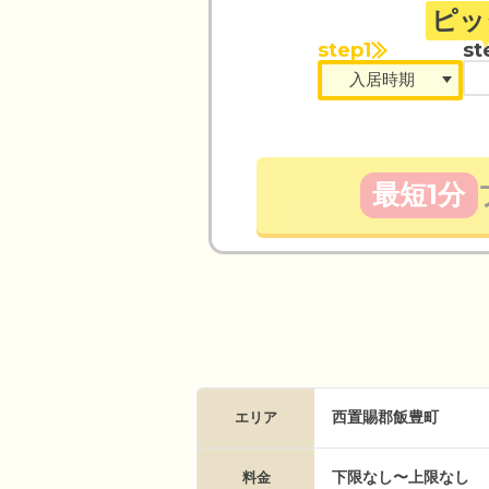
ピッ
step1
st
最短1分
西置賜郡飯豊町
エリア
下限なし〜上限なし
料金