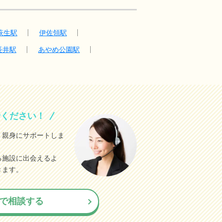
萩生駅
伊佐領駅
長井駅
あやめ公園駅
せください！
、親身にサポートしま
る施設に出会えるよ
きます。
で相談する