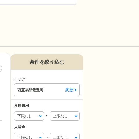
条件を絞り込む
エリア
変更
西置賜郡飯豊町
月額費用
〜
入居金
〜