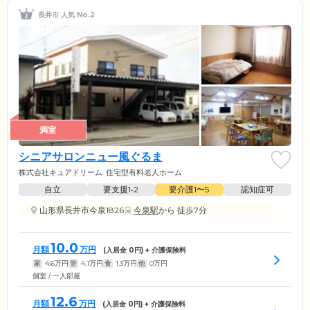
長井市 人気 No.2
満室
シニアサロンニュー風ぐるま
株式会社キュアドリーム
住宅型有料老人ホーム
自立
要支援1•2
要介護1〜5
認知症可
山形県長井市今泉1826
今泉駅
から 徒歩7分
10.0
月額
万円
(入居金
0
円) + 介護保険料
家
4.6
万円
管
4.1
万円
食
1.3
万円
他
0
万円
個室 / 一人部屋
12.6
月額
万円
(入居金
0
円) + 介護保険料