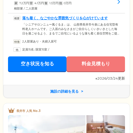
家
7.2
万円
管
4.1
万円
食
1.3
万円
他
0
万円
相部屋 / 二人部屋
落ち着く、なごやかな雰囲気づくりを心がけています
「シニアサロンニュー風ぐるま」は、 山形県長井市今泉にある住宅型有
料老人ホームです。ご入居のみなさまがご自分らしくいきいきとした毎
日を過ごせるよう、まるでご自宅にいるような落ち着く居住空間をご提
供。スタッフは常になごやかなムードづくりを心がけており、ホーム内
2人部屋あり・夫婦入居可
はご入居者様とスタッフの笑顔であふれています。ご入居者様の生活の
拠点となるお部屋は、ひとり部屋とふたり部屋の2タイプご用意。ふたり
定員15名
/
居室15室
/
部屋には、ご夫婦やごきょうだい、親子で一緒にご入居いただくことも
可能です。ご入居前のご見学や相談など、ぜひお気軽にお問い合わせく
ださい。
空き状況を知る
料金見積もり
※2026/03/24更新
施設の詳細を見る
長井市 人気 No.3