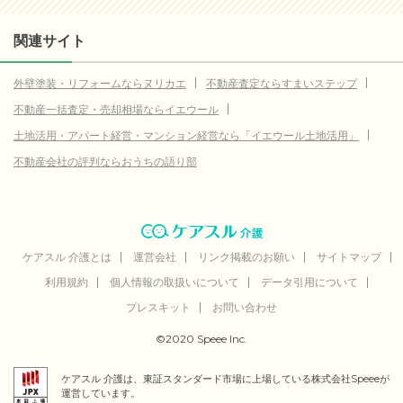
関連サイト
外壁塗装・リフォームならヌリカエ
不動産査定ならすまいステップ
不動産一括査定・売却相場ならイエウール
土地活用・アパート経営・マンション経営なら「イエウール土地活用」
不動産会社の評判ならおうちの語り部
ケアスル 介護とは
運営会社
リンク掲載のお願い
サイトマップ
利用規約
個人情報の取扱いについて
データ引用について
プレスキット
お問い合わせ
©2020 Speee Inc.
ケアスル 介護は、東証スタンダード市場に上場している株式会社Speeeが
運営しています。