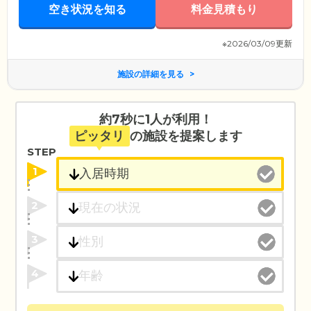
空き状況を知る
料金見積もり
ビスをご提供していますので、日常的に介護を必要とする方も安心して
お過ごしください。
※2026/03/09更新
施設の詳細を見る
約7秒に1人が利用！
ピッタリ
の施設を提案します
STEP
1
2
3
4