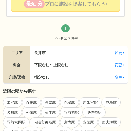
最短1分
プロに施設を提案してもらう
1
1~2 件 全 2 件中
エリア
長井市
変更
料金
下限なし〜上限なし
変更
介護/医療
指定なし
変更
近隣の駅から探す
米沢駅
置賜駅
高畠駅
赤湯駅
西米沢駅
成島駅
犬川駅
今泉駅
萩生駅
羽前椿駅
伊佐領駅
羽前松岡駅
南陽市役所駅
宮内駅
梨郷駅
西大塚駅