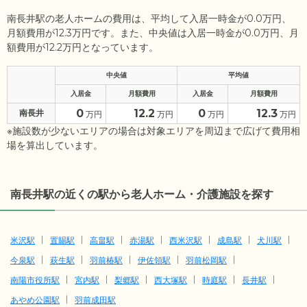
南長井駅の老人ホームの費用は、平均して入居一時金が0.0万円、
月額費用が12.3万円です。また、中央値は入居一時金が0.0万円、月
額費用が12.2万円となっています。
中央値
平均値
入居金
月額費用
入居金
月額費用
0
12.2
0
12.3
南長井
万円
万円
万円
万円
※施設数が少ないエリアの場合は対象エリアを周辺まで広げて費用相
場を算出しています。
南長井駅の近くの駅から老人ホーム・介護施設を探す
米沢駅
置賜駅
高畠駅
赤湯駅
西米沢駅
成島駅
犬川駅
今泉駅
萩生駅
羽前椿駅
伊佐領駅
羽前松岡駅
南陽市役所駅
宮内駅
梨郷駅
西大塚駅
時庭駅
長井駅
あやめ公園駅
羽前成田駅