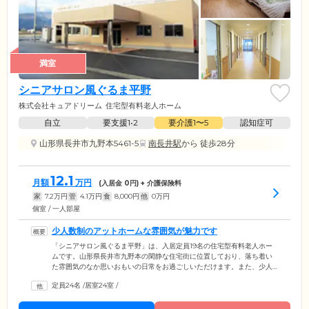
満室
シニアサロン風ぐるま平野
株式会社キュアドリーム
住宅型有料老人ホーム
自立
要支援1•2
要介護1〜5
認知症可
山形県長井市九野本5461-5
南長井駅
から 徒歩28分
12.1
月額
万円
(入居金
0
円) + 介護保険料
家
7.2
万円
管
4.1
万円
食
8,000
円
他
0
万円
個室 / 一人部屋
少人数制のアットホームな雰囲気が魅力です
「シニアサロン風ぐるま平野」は、入居定員19名の住宅型有料老人ホー
ムです。山形県長井市九野本の閑静な住宅街に位置しており、落ち着い
た雰囲気のなか思いおもいの日常をお過ごしいただけます。また、少人
数制の家庭的なホームのため、きめ細やかなサポートが可能。ご入居の
定員24名
/
居室24室
/
みなさまがご自身のペースで安心して生活できるよう、お一人おひとり
の生活環境や心身の状態などをトータル的な視点からおうかがいし、個
別のケアプランを作成しています。ケアプランをもとに最適なケアサー