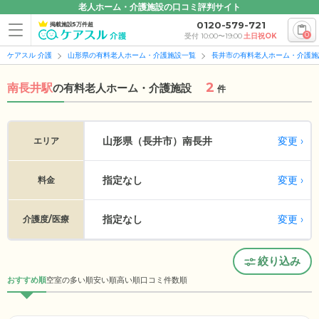
老人ホーム・介護施設の口コミ評判サイト
0120-579-721
掲載施設5万件超
0
受付 10:00〜19:00
土日祝OK
ケアスル 介護
山形県の有料老人ホーム・介護施設一覧
長井市の有料老人ホーム・介護施
2
南長井駅
の
有料老人ホーム・介護施設
件
変更
山形県（長井市）
南長井
エリア
指定なし
変更
料金
指定なし
変更
介護度/医療
絞り込み
おすすめ順
空室の多い順
安い順
高い順
口コミ件数順