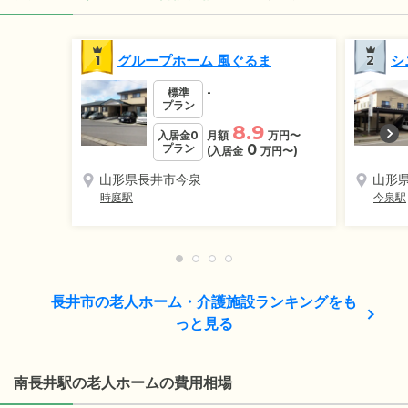
1
グループホーム 風ぐるま
2
シ
標準
-
プラン
8.9
入居金0
月額
万円
〜
プラン
0
(入居金
万円
〜)
山形県長井市今泉
山形
時庭駅
今泉駅
長井市の老人ホーム・介護施設ランキングをも
っと見る
南長井駅の老人ホームの費用相場