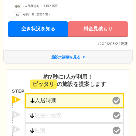
づくりに注力。ご自宅にいるような落ち着く居住空間をご提供していま
2人部屋あり・夫婦入居可
す。ご入居者様の生活の拠点となるお部屋は、ひとり部屋とふたり部屋
の2タイプご用意。ふたり部屋には、ご夫婦やごきょうだい、親子で一緒
定員31名
/
居室31室
/
にご入居いただくことも可能です。プライバシーがしっかりと守られた
空間になっていますので、ご入居者様それぞれのペースでお過ごしいた
だけます。
空き状況を知る
料金見積もり
※2026/03/24更新
施設の詳細を見る
約7秒に1人が利用！
ピッタリ
の施設を提案します
STEP
1
2
3