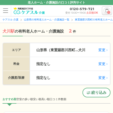
老人ホーム・介護施設の口コミ評判サイト
0120-579-721
掲載施設5万件超
0
受付 10:00〜19:00
土日祝OK
ケアスル 介護
山形県の有料老人ホーム・介護施設一覧
東置賜郡川西町の有料老人ホーム
2
犬川駅
の
有料老人ホーム・介護施設
件
変更
山形県（東置賜郡川西町...
犬川
エリア
指定なし
変更
料金
指定なし
変更
介護度/医療
絞り込み
おすすめ順
空室の多い順
安い順
高い順
口コミ件数順