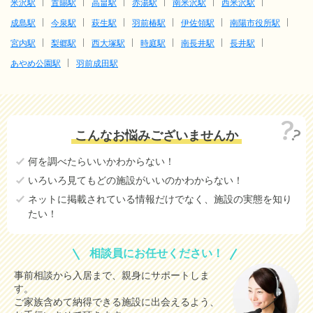
米沢駅
置賜駅
高畠駅
赤湯駅
南米沢駅
西米沢駅
成島駅
今泉駅
萩生駅
羽前椿駅
伊佐領駅
南陽市役所駅
宮内駅
梨郷駅
西大塚駅
時庭駅
南長井駅
長井駅
あやめ公園駅
羽前成田駅
こんなお悩みございませんか
何を調べたらいいかわからない！
いろいろ見てもどの施設がいいのかわからない！
ネットに掲載されている情報だけでなく、施設の実態を知り
たい！
相談員にお任せください！
事前相談から入居まで、親身にサポートしま
す。
ご家族含めて納得できる施設に出会えるよう、