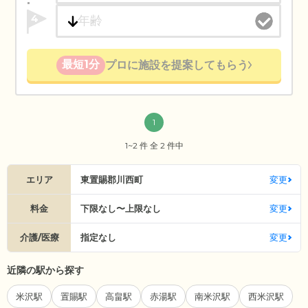
4
最短1分
プロに施設を提案してもらう
1
1~2 件 全 2 件中
エリア
東置賜郡川西町
変更
料金
下限なし〜上限なし
変更
介護/医療
指定なし
変更
近隣の駅から探す
米沢駅
置賜駅
高畠駅
赤湯駅
南米沢駅
西米沢駅