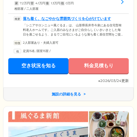
家
7.2
万円
管
4.1
万円
食
1.3
万円
他
0
万円
相部屋 / 二人部屋
落ち着く、なごやかな雰囲気づくりを心がけています
「シニアサロンニュー風ぐるま」は、 山形県長井市今泉にある住宅型有
料老人ホームです。ご入居のみなさまがご自分らしくいきいきとした毎
日を過ごせるよう、まるでご自宅にいるような落ち着く居住空間をご提
供。スタッフは常になごやかなムードづくりを心がけており、ホーム内
2人部屋あり・夫婦入居可
はご入居者様とスタッフの笑顔であふれています。ご入居者様の生活の
拠点となるお部屋は、ひとり部屋とふたり部屋の2タイプご用意。ふたり
定員15名
/
居室15室
/
部屋には、ご夫婦やごきょうだい、親子で一緒にご入居いただくことも
可能です。ご入居前のご見学や相談など、ぜひお気軽にお問い合わせく
ださい。
空き状況を知る
料金見積もり
※2026/03/24更新
施設の詳細を見る