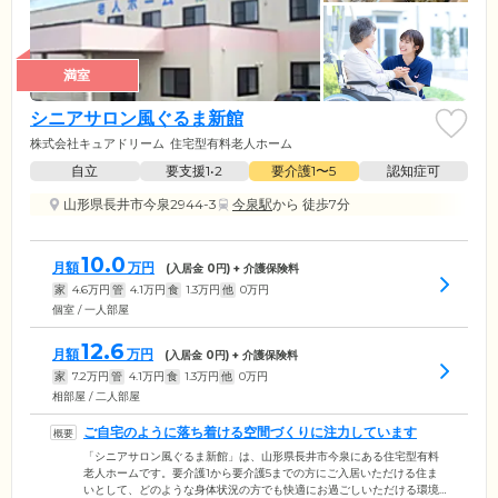
満室
シニアサロン風ぐるま新館
株式会社キュアドリーム
住宅型有料老人ホーム
自立
要支援1•2
要介護1〜5
認知症可
山形県長井市今泉2944-3
今泉駅
から 徒歩7分
10.0
月額
万円
(入居金
0
円) + 介護保険料
家
4.6
万円
管
4.1
万円
食
1.3
万円
他
0
万円
個室 / 一人部屋
12.6
月額
万円
(入居金
0
円) + 介護保険料
家
7.2
万円
管
4.1
万円
食
1.3
万円
他
0
万円
相部屋 / 二人部屋
ご自宅のように落ち着ける空間づくりに注力しています
「シニアサロン風ぐるま新館」は、山形県長井市今泉にある住宅型有料
老人ホームです。要介護1から要介護5までの方にご入居いただける住ま
いとして、どのような身体状況の方でも快適にお過ごしいただける環境