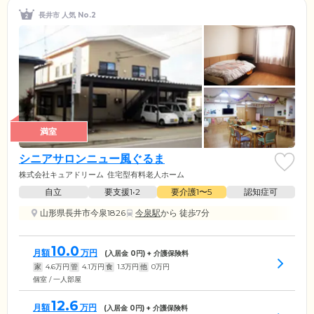
長井市 人気 No.2
満室
シニアサロンニュー風ぐるま
株式会社キュアドリーム
住宅型有料老人ホーム
自立
要支援1•2
要介護1〜5
認知症可
山形県長井市今泉1826
今泉駅
から 徒歩7分
10.0
月額
万円
(入居金
0
円) + 介護保険料
家
4.6
万円
管
4.1
万円
食
1.3
万円
他
0
万円
個室 / 一人部屋
12.6
月額
万円
(入居金
0
円) + 介護保険料