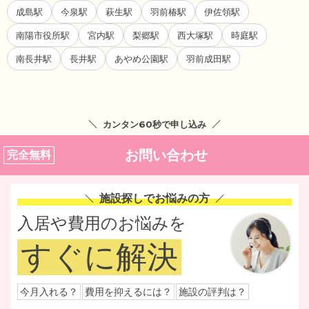
成島駅
今泉駅
萩生駅
羽前椿駅
伊佐領駅
南陽市役所駅
宮内駅
梨郷駅
西大塚駅
時庭駅
南長井駅
長井駅
あやめ公園駅
羽前成田駅
カンタン60秒で申し込み
お問い合わせ
完全無料
施設探しでお悩みの方
入居や費用のお悩みを
すぐに解決
今月入れる？
費用を抑えるには？
施設の評判は？