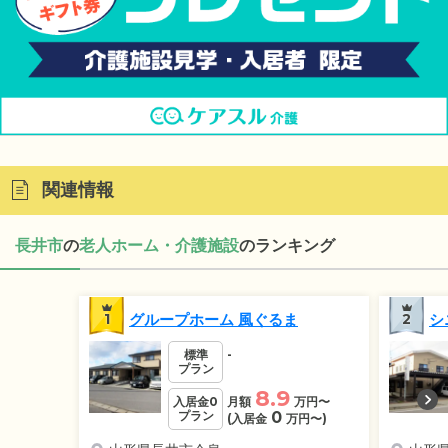
関連情報
長井市
の
老人ホーム・介護施設
のランキング
1
グループホーム 風ぐるま
2
シ
標準
-
プラン
8.9
入居金0
月額
万円
〜
プラン
0
(入居金
万円
〜)