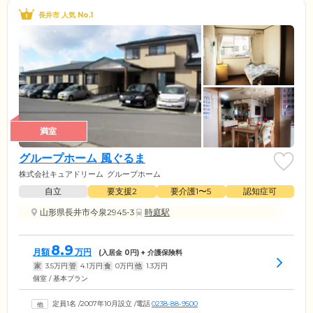
長井市 人気 No.1
満室
グループホーム 風ぐるま
株式会社キュアドリーム
グループホーム
自立
要支援2
要介護1〜5
認知症可
山形県長井市今泉2945-3
時庭駅
8.9
月額
万円
(入居金
0
円) + 介護保険料
家
3.5
万円
管
4.1
万円
食
0
万円
他
1.3
万円
個室 / 基本プラン
定員1名
/
2007年10月設立
/
電話
0238-88-9500