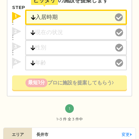
ピッタリ
の施設を提案します
STEP
1
2
3
4
最短1分
プロに施設を提案してもらう
1
1~3 件 全 3 件中
エリア
長井市
変更