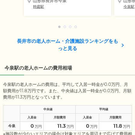
山形県長井市今泉
山形
時庭駅
今泉駅
長井市の老人ホーム・介護施設ランキングをも
っと見る
今泉駅の老人ホームの費用相場
今泉駅の老人ホームの費用は、平均して入居一時金が0.0万円、月
額費用が11.8万円です。また、中央値は入居一時金が0.0万円、月額
費用が11.3万円となっています。
中央値
平均値
入居金
月額費用
入居金
月額費用
0
11.3
0
11.8
今泉
万円
万円
万円
万円
※施設数が少ないエリアの場合は対象エリアを周辺まで広げて費用相