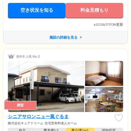
空き状況を知る
料金見積もり
※2026/07/08更新
施設の詳細を見る
長井市 人気 No.2
満室
シニアサロンニュー風ぐるま
株式会社キュアドリーム
住宅型有料老人ホーム
自立
要支援1•2
要介護1〜5
認知症可