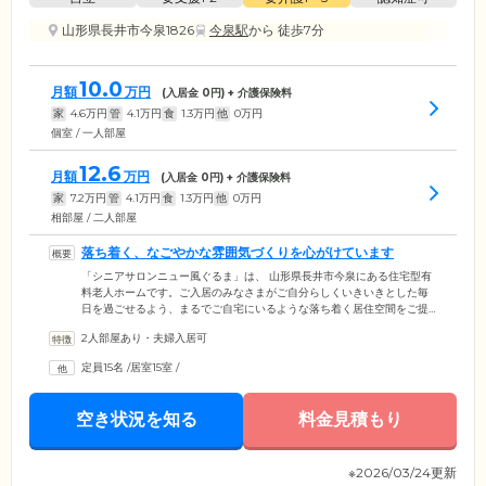
山形県長井市今泉1826
今泉駅
から 徒歩7分
10.0
月額
万円
(入居金
0
円) + 介護保険料
家
4.6
万円
管
4.1
万円
食
1.3
万円
他
0
万円
個室 / 一人部屋
12.6
月額
万円
(入居金
0
円) + 介護保険料
家
7.2
万円
管
4.1
万円
食
1.3
万円
他
0
万円
相部屋 / 二人部屋
落ち着く、なごやかな雰囲気づくりを心がけています
「シニアサロンニュー風ぐるま」は、 山形県長井市今泉にある住宅型有
料老人ホームです。ご入居のみなさまがご自分らしくいきいきとした毎
日を過ごせるよう、まるでご自宅にいるような落ち着く居住空間をご提
供。スタッフは常になごやかなムードづくりを心がけており、ホーム内
2人部屋あり・夫婦入居可
はご入居者様とスタッフの笑顔であふれています。ご入居者様の生活の
拠点となるお部屋は、ひとり部屋とふたり部屋の2タイプご用意。ふたり
定員15名
/
居室15室
/
部屋には、ご夫婦やごきょうだい、親子で一緒にご入居いただくことも
可能です。ご入居前のご見学や相談など、ぜひお気軽にお問い合わせく
ださい。
空き状況を知る
料金見積もり
※2026/03/24更新