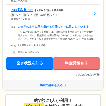
個室 / 一人部屋
12.6
月額
万円
(入居金
0
円) + 介護保険料
家
7.2
万円
管
4.1
万円
食
1.3
万円
他
0
万円
相部屋 / 二人部屋
ご自宅のように落ち着ける空間づくりに注力しています
「シニアサロン風ぐるま新館」は、山形県長井市今泉にある住宅型有料
老人ホームです。要介護1から要介護5までの方にご入居いただける住ま
いとして、どのような身体状況の方でも快適にお過ごしいただける環境
づくりに注力。ご自宅にいるような落ち着く居住空間をご提供していま
2人部屋あり・夫婦入居可
す。ご入居者様の生活の拠点となるお部屋は、ひとり部屋とふたり部屋
の2タイプご用意。ふたり部屋には、ご夫婦やごきょうだい、親子で一緒
定員31名
/
居室31室
/
にご入居いただくことも可能です。プライバシーがしっかりと守られた
空間になっていますので、ご入居者様それぞれのペースでお過ごしいた
だけます。
空き状況を知る
料金見積もり
※2026/03/24更新
施設の詳細を見る
約7秒に1人が利用！