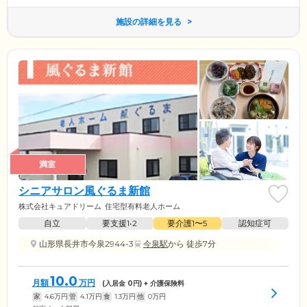
施設の詳細を見る
満室
シニアサロン風ぐるま新館
株式会社キュアドリーム
住宅型有料老人ホーム
自立
要支援1•2
要介護1〜5
認知症可
山形県長井市今泉2944-3
今泉駅
から 徒歩7分
10.0
月額
万円
(入居金
0
円) + 介護保険料
家
4.6
万円
管
4.1
万円
食
1.3
万円
他
0
万円