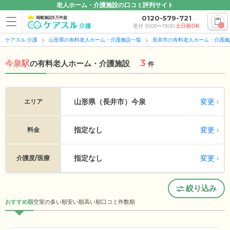
老人ホーム・介護施設の口コミ評判サイト
0120-579-721
掲載施設5万件超
0
受付 10:00〜19:00
土日祝OK
ケアスル 介護
山形県の有料老人ホーム・介護施設一覧
長井市の有料老人ホーム・介護施
3
今泉駅
の
有料老人ホーム・介護施設
件
変更
山形県（長井市）
今泉
エリア
指定なし
変更
料金
指定なし
変更
介護度/医療
絞り込み
おすすめ順
空室の多い順
安い順
高い順
口コミ件数順