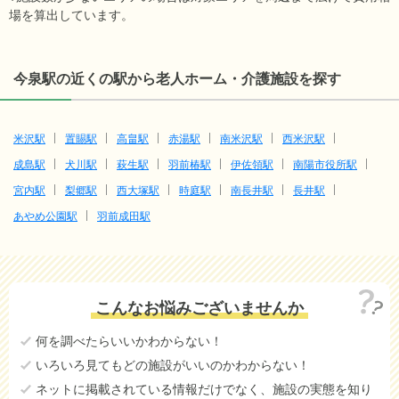
場を算出しています。
今泉駅の近くの駅から老人ホーム・介護施設を探す
米沢駅
置賜駅
高畠駅
赤湯駅
南米沢駅
西米沢駅
成島駅
犬川駅
萩生駅
羽前椿駅
伊佐領駅
南陽市役所駅
宮内駅
梨郷駅
西大塚駅
時庭駅
南長井駅
長井駅
あやめ公園駅
羽前成田駅
こんなお悩みございませんか
何を調べたらいいかわからない！
いろいろ見てもどの施設がいいのかわからない！
ネットに掲載されている情報だけでなく、施設の実態を知り