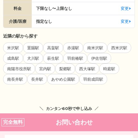
料金
下限なし〜上限なし
変更
介護/医療
指定なし
変更
近隣の駅から探す
米沢駅
置賜駅
高畠駅
赤湯駅
南米沢駅
西米沢駅
成島駅
犬川駅
萩生駅
羽前椿駅
伊佐領駅
南陽市役所駅
宮内駅
梨郷駅
西大塚駅
時庭駅
南長井駅
長井駅
あやめ公園駅
羽前成田駅
カンタン60秒で申し込み
お問い合わせ
完全無料