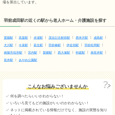
場を算出しています。
羽前成田駅の近くの駅から老人ホーム・介護施設を探す
置賜駅
高畠駅
赤湯駅
茂吉記念館前駅
西米沢駅
成島駅
犬川駅
今泉駅
萩生駅
羽前椿駅
伊佐領駅
羽前松岡駅
南陽市役所駅
宮内駅
梨郷駅
西大塚駅
時庭駅
南長井駅
長井駅
あやめ公園駅
こんなお悩みございませんか
何を調べたらいいかわからない！
いろいろ見てもどの施設がいいのかわからない！
ネットに掲載されている情報だけでなく、施設の実態を知り