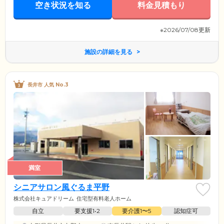
空き状況を知る
料金見積もり
※2026/07/08更新
施設の詳細を見る
長井市 人気 No.3
満室
シニアサロン風ぐるま平野
株式会社キュアドリーム
住宅型有料老人ホーム
自立
要支援1•2
要介護1〜5
認知症可