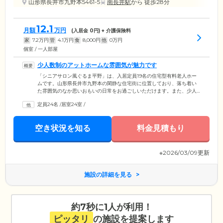
山形県長井市九野本5461-5
南長井駅
から 徒歩28分
12.1
月額
万円
(入居金
0
円) + 介護保険料
家
7.2
万円
管
4.1
万円
食
8,000
円
他
0
万円
個室 / 一人部屋
少人数制のアットホームな雰囲気が魅力です
「シニアサロン風ぐるま平野」は、入居定員19名の住宅型有料老人ホー
ムです。山形県長井市九野本の閑静な住宅街に位置しており、落ち着い
た雰囲気のなか思いおもいの日常をお過ごしいただけます。また、少人
数制の家庭的なホームのため、きめ細やかなサポートが可能。ご入居の
定員24名
/
居室24室
/
みなさまがご自身のペースで安心して生活できるよう、お一人おひとり
の生活環境や心身の状態などをトータル的な視点からおうかがいし、個
別のケアプランを作成しています。ケアプランをもとに最適なケアサー
空き状況を知る
料金見積もり
ビスをご提供していますので、日常的に介護を必要とする方も安心して
お過ごしください。
※2026/03/09更新
施設の詳細を見る
約7秒に1人が利用！
ピッタリ
の施設を提案します