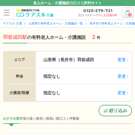
老人ホーム・介護施設の口コミ評判サイト
0120-579-721
掲載施設5万件超
0
受付 10:00〜19:00
土日祝OK
ケアスル 介護
山形県の有料老人ホーム・介護施設一覧
長井市の有料老人ホーム・介護施
2
羽前成田駅
の
有料老人ホーム・介護施設
件
変更
山形県（長井市）
羽前成田
エリア
指定なし
変更
料金
指定なし
変更
介護度/医療
絞り込み
おすすめ順
空室の多い順
安い順
高い順
口コミ件数順