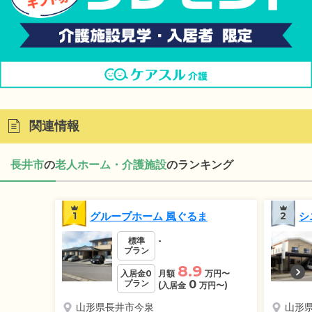
関連情報
長井市
の
老人ホーム・介護施設
のランキング
1
グループホーム 風ぐるま
2
シ
標準
-
プラン
8.9
入居金0
月額
万円
〜
プラン
0
(入居金
万円
〜)
山形県長井市今泉
山形