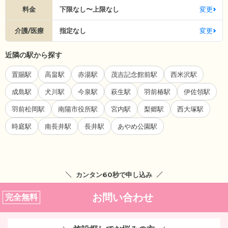
料金
下限なし〜上限なし
変更
介護/医療
指定なし
変更
近隣の駅から探す
置賜駅
高畠駅
赤湯駅
茂吉記念館前駅
西米沢駅
成島駅
犬川駅
今泉駅
萩生駅
羽前椿駅
伊佐領駅
羽前松岡駅
南陽市役所駅
宮内駅
梨郷駅
西大塚駅
時庭駅
南長井駅
長井駅
あやめ公園駅
カンタン60秒で申し込み
お問い合わせ
完全無料