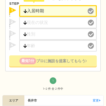
STEP
1
2
3
4
最短1分
プロに施設を提案してもらう
1
1~2 件 全 2 件中
エリア
長井市
変更