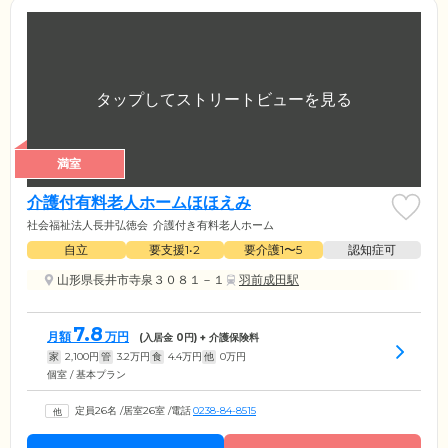
満室
介護付有料老人ホームほほえみ
社会福祉法人長井弘徳会
介護付き有料老人ホーム
自立
要支援1•2
要介護1〜5
認知症可
山形県長井市寺泉３０８１－１
羽前成田駅
7.8
月額
万円
(入居金
0
円) + 介護保険料
家
2,100
円
管
3.2
万円
食
4.4
万円
他
0
万円
個室 / 基本プラン
定員26名
/
居室26室
/
電話
0238-84-8515